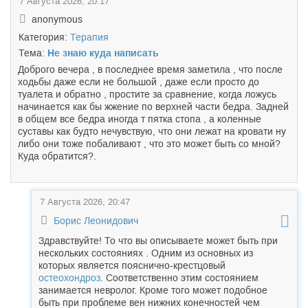
7 Августа 2026, 20:17
anonymous
Категория:
Терапия
Тема:
Не знаю куда написать
Доброго вечера , в последнее время заметила , что после
ходьбы даже если не большой , даже если просто до
туалета и обратно , простите за сравнение, когда ложусь
начинается как бы жжение по верхней части бедра. Задней
в общем все бедра иногда т пятка стопа , а коленные
суставы как будто нечувствую, что они лежат на кровати ну
либо они тоже побаливают , что это может быть со мной?
Куда обратится?.
7 Августа 2026, 20:47
Борис Леонидович
Здравствуйте! То что вы описываете может быть при
нескольких состояниях . Одним из основных из
которых является пояснично-крестцовый
остеохондроз
. Соответственно этим состоянием
занимается невролог. Кроме того может подобное
быть при проблеме вен нижних конечностей чем