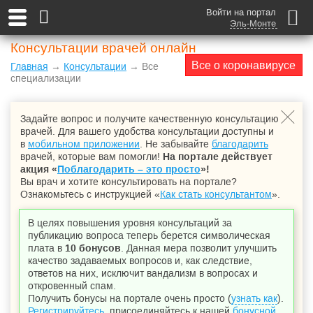
Войти на портал
Эль-Монте
Консультации врачей онлайн
Все о коронавирусе
Главная
→
Консультации
→ Все
специализации
Задайте вопрос и получите качественную консультацию
врачей. Для вашего удобства консультации доступны и
в
мобильном приложении
. Не забывайте
благодарить
врачей, которые вам помогли!
На портале действует
акция «
Поблагодарить – это просто
»!
Вы врач и хотите консультировать на портале?
Ознакомьтесь с инструкцией «
Как стать консультантом
».
В целях повышения уровня консультаций за
публикацию вопроса теперь берется символическая
плата в
10 бонусов
. Данная мера позволит улучшить
качество задаваемых вопросов и, как следствие,
ответов на них, исключит вандализм в вопросах и
откровенный спам.
Получить бонусы на портале очень просто (
узнать как
).
Регистрируйтесь
, присоединяйтесь к нашей
бонусной