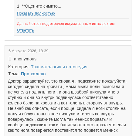
1. **Оцените симпто...
Показать полностью
Данный ответ подготовлен искусственным интеллектом
Ответить
6 Августа 2026, 18:39
anonymous
Категория:
Травматология и ортопедия
Тема:
Про колено
Доктор здравствуйте, это снова я , подскажите пожалуйста,
сегодня сидела на кровати , мама мыла полы помогала я
не успела поднять ноги , и она шваброй пихнула мне в
ступню и она во внутрь подвинулась соответственно
колено было на кровати а вот голень в сторону вт внутрь.
Не знаб как описать, если проще, сидела я ноги стояли на
полу и сбоку стопы в нее пихнули и голень во внутрь
повернулась , скажите могла так мениск порвать? И
вообще подскажите как избавится от этого страха что если
как то нога повернется поставится то порвется мениск