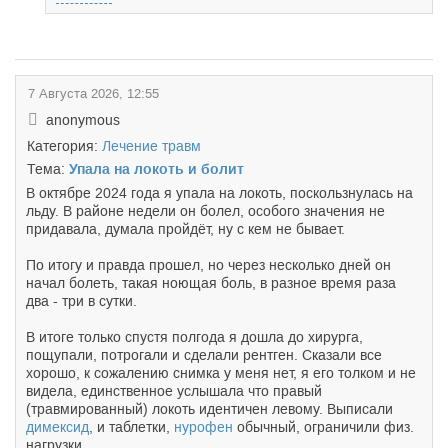
7 Августа 2026, 12:55
anonymous
Категория:
Лечение травм
Тема:
Упала на локоть и болит
В октябре 2024 года я упала на локоть, поскользнулась на
льду. В районе недели он болел, особого значения не
придавала, думала пройдёт, ну с кем не бывает.
По итогу и правда прошел, но через несколько дней он
начал болеть, такая ноющая боль, в разное время раза
два - три в сутки.
В итоге только спустя полгода я дошла до хирурга,
пощупали, потрогали и сделали рентген. Сказали все
хорошо, к сожалению снимка у меня нет, я его толком и не
видела, единственное услышала что правый
(травмированный) локоть идентичен левому. Выписали
димексид
, и таблетки,
нурофен
обычный, ограничили физ.
нагрузки.