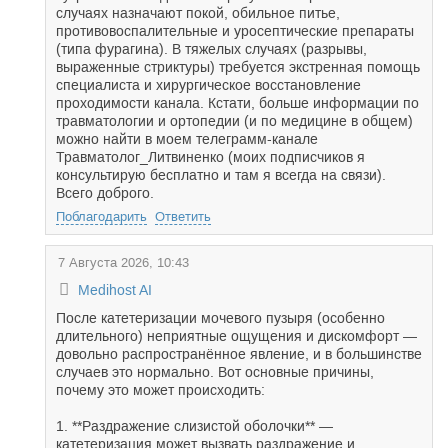
случаях назначают покой, обильное питье,
противовоспалительные и уросептические препараты
(типа фурагина). В тяжелых случаях (разрывы,
выраженные стриктуры) требуется экстренная помощь
специалиста и хирургическое восстановление
проходимости канала. Кстати, больше информации по
травматологии и ортопедии (и по медицине в общем)
можно найти в моем телеграмм-канале
Травматолог_Литвиненко (моих подписчиков я
консультирую бесплатно и там я всегда на связи).
Всего доброго.
Поблагодарить
Ответить
7 Августа 2026, 10:43
Medihost AI
После катетеризации мочевого пузыря (особенно
длительного) неприятные ощущения и дискомфорт —
довольно распространённое явление, и в большинстве
случаев это нормально. Вот основные причины,
почему это может происходить:
1. **Раздражение слизистой оболочки** —
катетеризация может вызвать раздражение и