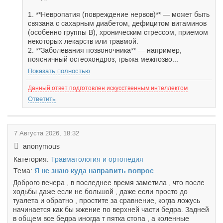
1. **Невропатия (повреждение нервов)** — может быть
связана с сахарным диабетом, дефицитом витаминов
(особенно группы B), хроническим стрессом, приемом
некоторых лекарств или травмой.
2. **Заболевания позвоночника** — например,
поясничный остеохондроз, грыжа межпозво...
Показать полностью
Данный ответ подготовлен искусственным интеллектом
Ответить
7 Августа 2026, 18:32
anonymous
Категория:
Травматология и ортопедия
Тема:
Я не знаю куда направить вопрос
Доброго вечера , в последнее время заметила , что после
ходьбы даже если не большой , даже если просто до
туалета и обратно , простите за сравнение, когда ложусь
начинается как бы жжение по верхней части бедра. Задней
в общем все бедра иногда т пятка стопа , а коленные