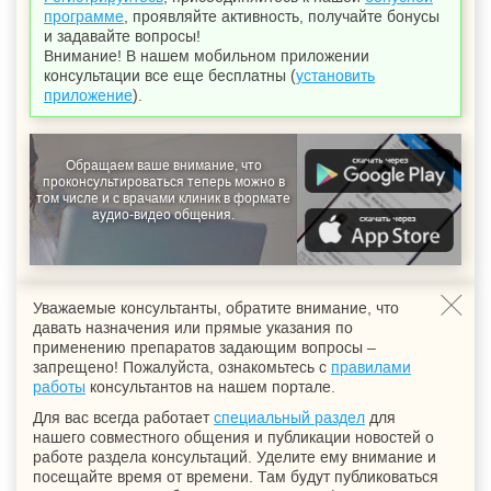
программе
, проявляйте активность, получайте бонусы
и задавайте вопросы!
Внимание! В нашем мобильном приложении
консультации все еще бесплатны (
установить
приложение
).
Обращаем ваше внимание, что
проконсультироваться теперь можно в
том числе и с врачами клиник в формате
аудио-видео общения.
Уважаемые консультанты, обратите внимание, что
давать назначения или прямые указания по
применению препаратов задающим вопросы –
запрещено! Пожалуйста, ознакомьтесь с
правилами
работы
консультантов на нашем портале.
Для вас всегда работает
специальный раздел
для
нашего совместного общения и публикации новостей о
работе раздела консультаций. Уделите ему внимание и
посещайте время от времени. Там будут публиковаться