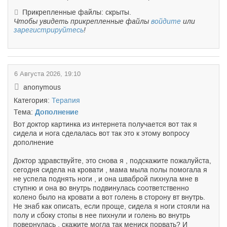
Прикрепленные файлы: скрыты.
Чтобы увидеть прикрепленные файлы
войдите
или
зарегистрируйтесь
!
6 Августа 2026, 19:10
anonymous
Категория:
Терапия
Тема:
Дополнение
Вот доктор картинка из интернета получается вот так я
сидела и нога сделалась вот так это к этому вопросу
дополнение
Доктор здравствуйте, это снова я , подскажите пожалуйста,
сегодня сидела на кровати , мама мыла полы помогала я
не успела поднять ноги , и она шваброй пихнула мне в
ступню и она во внутрь подвинулась соответственно
колено было на кровати а вот голень в сторону вт внутрь.
Не знаб как описать, если проще, сидела я ноги стояли на
полу и сбоку стопы в нее пихнули и голень во внутрь
повернулась , скажите могла так мениск порвать? И