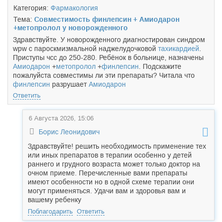
Категория:
Фармакология
Тема:
Совместимость финлепсин + Амиодарон
+метопролол у новорожденного
Здравствуйте. У новорожденного диагностирован синдром
wpw с пароскмизмальной наджелудочковой
тахикардией
.
Приступы чсс до 250-280. Ребёнок в больнице, назначены
Амиодарон
+
метопролол
+
финлепсин
. Подскажите
пожалуйста совместимы ли эти препараты? Читала что
финлепсин
разрушает
Амиодарон
Ответить
6 Августа 2026, 15:06
Борис Леонидович
Здравствуйте! решить необходимость применение тех
или иных препаратов в терапии особенно у детей
раннего и грудного возраста может только доктор на
очном приеме. Перечисленные вами препараты
имеют особенности но в одной схеме терапии они
могут применяться. Удачи вам и здоровья вам и
вашему ребенку
Поблагодарить
Ответить