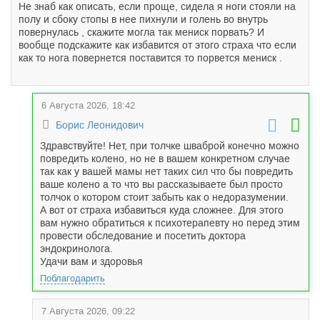
Не знаб как описать, если проще, сидела я ноги стояли на
полу и сбоку стопы в нее пихнули и голень во внутрь
повернулась , скажите могла так мениск порвать? И
вообще подскажите как избавится от этого страха что если
как то нога повернется поставится то порвется мениск .
6 Августа 2026, 18:42
Борис Леонидович
Здравствуйте! Нет, при толчке шваброй конечно можно
повредить колено, но не в вашем конкретном случае
так как у вашей мамы нет таких сил что бы повредить
ваше колено а то что вы рассказываете был просто
толчок о котором стоит забыть как о недоразумении.
А вот от страха избавиться куда сложнее. Для этого
вам нужно обратиться к психотерапевту но перед этим
провести обследование и посетить доктора
эндокринолога.
Удачи вам и здоровья
Поблагодарить
7 Августа 2026, 09:22