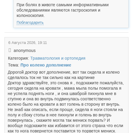
При болях в животе самыми информативными
обследованиями являются гастроскопия и
колоноскопия.
Поблагодарить
6 Августа 2026, 19:11
anonymous
Категория:
Травматология и ортопедия
Тема:
Про колено дополнение
Дорогой доктор вот дополнение, вот так сидела и колено
сделалось ток не так сильно как на картинке
Доктор здравствуйте, это снова я , подскажите пожалуйста,
сегодня сидела на кровати , мама мыла полы помогала я
не успела поднять ноги , и она шваброй пихнула мне в
ступню и она во внутрь подвинулась соответственно
колено было на кровати а вот голень в сторону вт внутрь.
Не знаб как описать, если проще, сидела я ноги стояли на
полу и сбоку стопы в нее пихнули и голень во внутрь
повернулась , скажите могла так мениск порвать? И
вообще подскажите как избавится от этого страха что если
как то нога повернется поставится то порвется мениск.