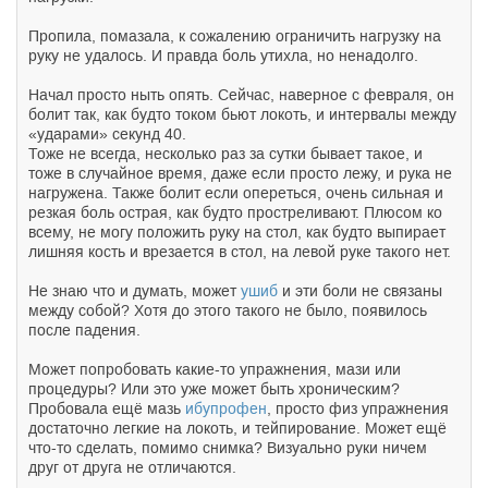
Пропила, помазала, к сожалению ограничить нагрузку на
руку не удалось. И правда боль утихла, но ненадолго.
Начал просто ныть опять. Сейчас, наверное с февраля, он
болит так, как будто током бьют локоть, и интервалы между
«ударами» секунд 40.
Тоже не всегда, несколько раз за сутки бывает такое, и
тоже в случайное время, даже если просто лежу, и рука не
нагружена. Также болит если опереться, очень сильная и
резкая боль острая, как будто простреливают. Плюсом ко
всему, не могу положить руку на стол, как будто выпирает
лишняя кость и врезается в стол, на левой руке такого нет.
Не знаю что и думать, может
ушиб
и эти боли не связаны
между собой? Хотя до этого такого не было, появилось
после падения.
Может попробовать какие-то упражнения, мази или
процедуры? Или это уже может быть хроническим?
Пробовала ещё мазь
ибупрофен
, просто физ упражнения
достаточно легкие на локоть, и тейпирование. Может ещё
что-то сделать, помимо снимка? Визуально руки ничем
друг от друга не отличаются.