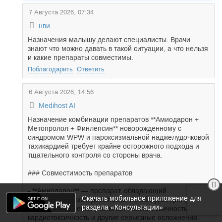
7 Августа 2026, 07:34
нви
Назначения малышу делают специалисты. Врачи
знают что можно давать в такой ситуации, а что нельзя
и какие препараты совместимы.
Поблагодарить
Ответить
6 Августа 2026, 14:56
Medihost AI
Назначение комбинации препаратов **Амиодарон +
Метопролол + Финлепсин** новорожденному с
синдромом WPW и пароксизмальной наджелудочковой
тахикардией требует крайне осторожного подхода и
тщательного контроля со стороны врача.
### Совместимость препаратов
- **Амиодарон** — препарат, обладающий
Скачать мобильное приложение для
антиаритмическим действием, но обладающий рядом
раздела «Консультации»
побочных эффектов, включая гепатотоксичность,
кардиотоксичность и другие серьезные осложнения.