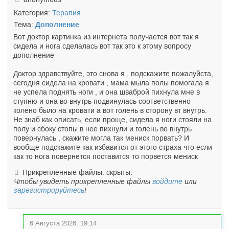
Категория:
Терапия
Тема:
Дополнение
Вот доктор картинка из интернета получается вот так я
сидела и нога сделалась вот так это к этому вопросу
дополнение
Доктор здравствуйте, это снова я , подскажите пожалуйста,
сегодня сидела на кровати , мама мыла полы помогала я
не успела поднять ноги , и она шваброй пихнула мне в
ступню и она во внутрь подвинулась соответственно
колено было на кровати а вот голень в сторону вт внутрь.
Не знаб как описать, если проще, сидела я ноги стояли на
полу и сбоку стопы в нее пихнули и голень во внутрь
повернулась , скажите могла так мениск порвать? И
вообще подскажите как избавится от этого страха что если
как то нога повернется поставится то порвется мениск
Прикрепленные файлы: скрыты.
Чтобы увидеть прикрепленные файлы
войдите
или
зарегистрируйтесь
!
6 Августа 2026, 19:14