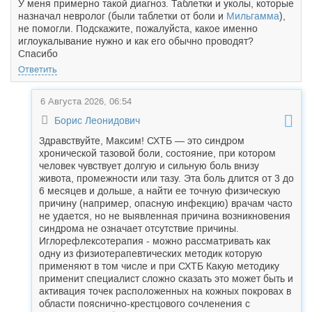
У меня примерно такой диагноз. Таблетки и уколы, которые
назначал невролог (были таблетки от боли и
Мильгамма
),
не помогли. Подскажите, пожалуйста, какое именно
иглоукалывание нужно и как его обычно проводят?
Спасибо
Ответить
6 Августа 2026, 06:54
Борис Леонидович
Здравствуйте, Максим! СХТБ — это синдром
хронической тазовой боли, состояние, при котором
человек чувствует долгую и сильную боль внизу
живота, промежности или тазу. Эта боль длится от 3 до
6 месяцев и дольше, а найти ее точную физическую
причину (например, опасную инфекцию) врачам часто
не удается, но не выявленная причина возникновения
синдрома не означает отсутствие причины.
Иглорефлексотерапия - можно рассматривать как
одну из физиотерапевтических методик которую
применяют в том числе и при СХТБ Какую методику
применит специалист сложно сказать это может быть и
активация точек расположенных на кожных покровах в
области пояснично-крестцового сочленения с