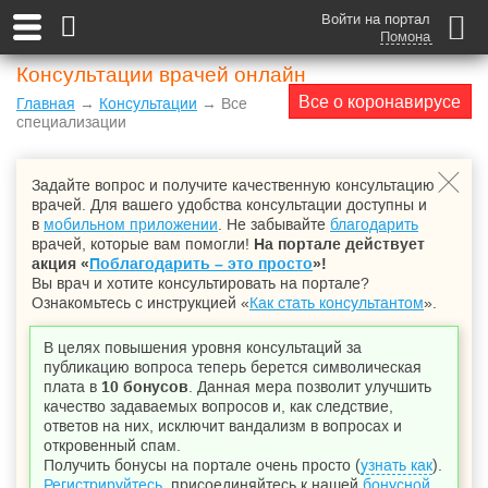
Войти на портал
Помона
Консультации врачей онлайн
Все о коронавирусе
Главная
→
Консультации
→ Все
специализации
Задайте вопрос и получите качественную консультацию
врачей. Для вашего удобства консультации доступны и
в
мобильном приложении
. Не забывайте
благодарить
врачей, которые вам помогли!
На портале действует
акция «
Поблагодарить – это просто
»!
Вы врач и хотите консультировать на портале?
Ознакомьтесь с инструкцией «
Как стать консультантом
».
В целях повышения уровня консультаций за
публикацию вопроса теперь берется символическая
плата в
10 бонусов
. Данная мера позволит улучшить
качество задаваемых вопросов и, как следствие,
ответов на них, исключит вандализм в вопросах и
откровенный спам.
Получить бонусы на портале очень просто (
узнать как
).
Регистрируйтесь
, присоединяйтесь к нашей
бонусной