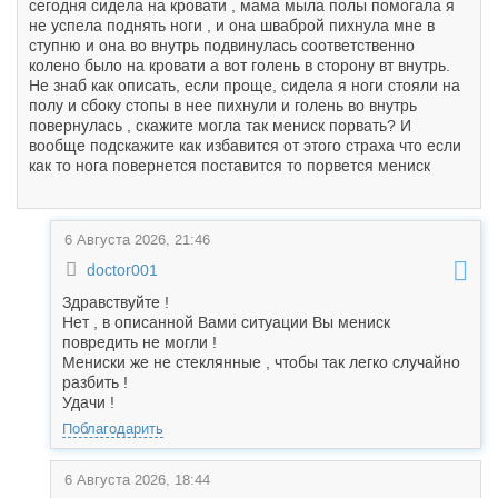
сегодня сидела на кровати , мама мыла полы помогала я
не успела поднять ноги , и она шваброй пихнула мне в
ступню и она во внутрь подвинулась соответственно
колено было на кровати а вот голень в сторону вт внутрь.
Не знаб как описать, если проще, сидела я ноги стояли на
полу и сбоку стопы в нее пихнули и голень во внутрь
повернулась , скажите могла так мениск порвать? И
вообще подскажите как избавится от этого страха что если
как то нога повернется поставится то порвется мениск
6 Августа 2026, 21:46
doctor001
Здравствуйте !
Нет , в описанной Вами ситуации Вы мениск
повредить не могли !
Мениски же не стеклянные , чтобы так легко случайно
разбить !
Удачи !
Поблагодарить
6 Августа 2026, 18:44