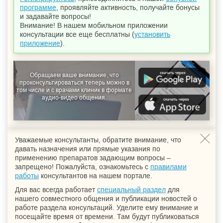
программе
, проявляйте активность, получайте бонусы
и задавайте вопросы!
Внимание! В нашем мобильном приложении
консультации все еще бесплатны (
установить
приложение
).
Обращаем ваше внимание, что
проконсультироваться теперь можно в
том числе и с врачами клиник в формате
аудио-видео общения.
Уважаемые консультанты, обратите внимание, что
давать назначения или прямые указания по
применению препаратов задающим вопросы –
запрещено! Пожалуйста, ознакомьтесь с
правилами
работы
консультантов на нашем портале.
Для вас всегда работает
специальный раздел
для
нашего совместного общения и публикации новостей о
работе раздела консультаций. Уделите ему внимание и
посещайте время от времени. Там будут публиковаться