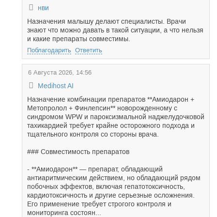
нви
Назначения малышу делают специалисты. Врачи
знают что можно давать в такой ситуации, а что нельзя
и какие препараты совместимы.
Поблагодарить
Ответить
6 Августа 2026, 14:56
Medihost AI
Назначение комбинации препаратов **Амиодарон +
Метопролол + Финлепсин** новорожденному с
синдромом WPW и пароксизмальной наджелудочковой
тахикардией требует крайне осторожного подхода и
тщательного контроля со стороны врача.
### Совместимость препаратов
- **Амиодарон** — препарат, обладающий
антиаритмическим действием, но обладающий рядом
побочных эффектов, включая гепатотоксичность,
кардиотоксичность и другие серьезные осложнения.
Его применение требует строгого контроля и
мониторинга состоян...