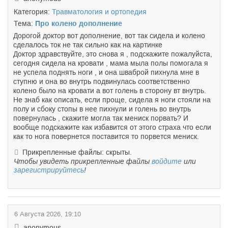
Категория:
Травматология и ортопедия
Тема:
Про колено дополнение
Дорогой доктор вот дополнение, вот так сидела и колено
сделалось ток не так сильно как на картинке
Доктор здравствуйте, это снова я , подскажите пожалуйста,
сегодня сидела на кровати , мама мыла полы помогала я
не успела поднять ноги , и она шваброй пихнула мне в
ступню и она во внутрь подвинулась соответственно
колено было на кровати а вот голень в сторону вт внутрь.
Не знаб как описать, если проще, сидела я ноги стояли на
полу и сбоку стопы в нее пихнули и голень во внутрь
повернулась , скажите могла так мениск порвать? И
вообще подскажите как избавится от этого страха что если
как то нога повернется поставится то порвется мениск.
Прикрепленные файлы: скрыты.
Чтобы увидеть прикрепленные файлы
войдите
или
зарегистрируйтесь
!
6 Августа 2026, 19:10
anonymous