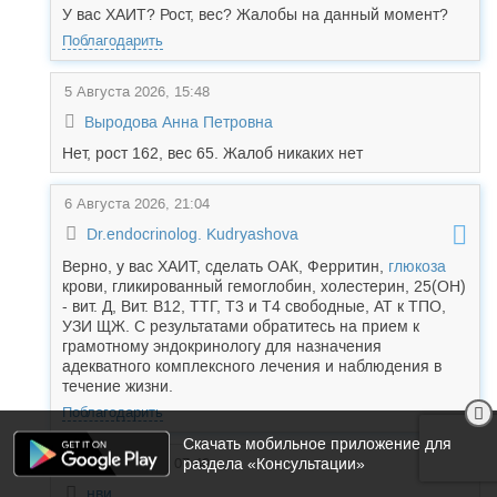
У вас ХАИТ? Рост, вес? Жалобы на данный момент?
Поблагодарить
5 Августа 2026, 15:48
Выродова Анна Петровна
Нет, рост 162, вес 65. Жалоб никаких нет
6 Августа 2026, 21:04
Dr.endocrinolog. Kudryashova
Верно, у вас ХАИТ, сделать ОАК, Ферритин,
глюкоза
крови, гликированный гемоглобин, холестерин, 25(ОН)
- вит. Д, Вит. В12, ТТГ, Т3 и Т4 свободные, АТ к ТПО,
УЗИ ЩЖ. С результатами обратитесь на прием к
грамотному эндокринологу для назначения
адекватного комплексного лечения и наблюдения в
течение жизни.
Поблагодарить
Скачать мобильное приложение для
раздела «Консультации»
6 Августа 2026, 07:40
нви