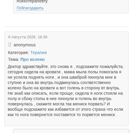
психотерапевту.
Поблагодарить
6 Августа 2026, 18:39
anonymous
Категория:
Терапия
Тема:
Про колено
Доктор здравствуйте, это снова я , подскажите пожалуйста,
сегодня сидела на кровати , мама мыла полы помогала я
не успела поднять ноги , и она шваброй пихнула мне в
ступню и она во внутрь подвинулась соответственно
колено было на кровати а вот голень в сторону вт внутрь.
Не знаб как описать, если проще, сидела я ноги стояли на
полу и сбоку стопы в нее пихнули и голень во внутрь
повернулась , скажите могла так мениск порвать? И
вообще подскажите как избавится от этого страха что если
как то нога повернется поставится то порвется мениск .