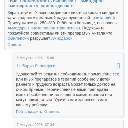
Тема:
Совместимость финлепсин + Амиодарон
+метопролол у новорожденного
Здравствуйте. У новорожденного диагностирован синдром
wpw с пароскмизмальной наджелудочковой
тахикардией
.
Приступы чсс до 250-280. Ребёнок в больнице, назначены
Амиодарон
+
метопролол
+
финлепсин
. Подскажите
пожалуйста совместимы ли эти препараты? Читала что
финлепсин
разрушает
Амиодарон
Ответить
6 Августа 2026, 15:06
Борис Леонидович
Здравствуйте! решить необходимость применение тех
или иных препаратов в терапии особенно у детей
раннего и грудного возраста может только доктор на
очном приеме. Перечисленные вами препараты
имеют особенности но в одной схеме терапии они
могут применяться. Удачи вам и здоровья вам и
вашему ребенку
Поблагодарить
Ответить
7 Августа 2026, 07:34