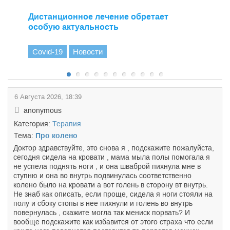
Дистанционное лечение обретает
особую актуальность
Covid-19
Новости
6 Августа 2026, 18:39
anonymous
Категория:
Терапия
Тема:
Про колено
Доктор здравствуйте, это снова я , подскажите пожалуйста,
сегодня сидела на кровати , мама мыла полы помогала я
не успела поднять ноги , и она шваброй пихнула мне в
ступню и она во внутрь подвинулась соответственно
колено было на кровати а вот голень в сторону вт внутрь.
Не знаб как описать, если проще, сидела я ноги стояли на
полу и сбоку стопы в нее пихнули и голень во внутрь
повернулась , скажите могла так мениск порвать? И
вообще подскажите как избавится от этого страха что если