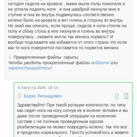
сегодня сидела на кровати , мама мыла полы помогала я
не успела поднять ноги , и она шваброй пихнула мне в
ступню и она во внутрь подвинулась соответственно
колено было на кровати а вот голень в сторону вт внутрь.
Не знаб как описать, если проще, сидела я ноги стояли на
полу и сбоку стопы в нее пихнули и голень во внутрь
повернулась , скажите могла так мениск порвать? И
вообще подскажите как избавится от этого страха что если
как то нога повернется поставится то порвется мениск
Прикрепленные файлы: скрыты.
Чтобы увидеть прикрепленные файлы
войдите
или
зарегистрируйтесь
!
6 Августа 2026, 19:14
Борис Леонидович
Здравствуйте! При такой ротации конечности, по типу
как сидят нога на ногу согнув ее в колене человек и вы
даже после проведенной операции на коленном
суставе с не полным проведенным курсом
реабилитации не может повредить колено. так что все
в пределах нормального. Просто успокойтесь и живите