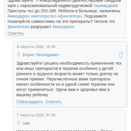
Здравствуйте. У новорожденного диагностирован синдром
wpw с пароскмизмальной наджелудочковой
тахикардией
.
Приступы чсс до 250-280. Ребёнок в больнице, назначены
Амиодарон
+
метопролол
+
финлепсин
. Подскажите
пожалуйста совместимы ли эти препараты? Читала что
финлепсин
разрушает
Амиодарон
Ответить
6 Августа 2026, 15:06
Борис Леонидович
Здравствуйте! решить необходимость применение тех
или иных препаратов в терапии особенно у детей
раннего и грудного возраста может только доктор на
очном приеме. Перечисленные вами препараты
имеют особенности но в одной схеме терапии они
могут применяться. Удачи вам и здоровья вам и
вашему ребенку
Поблагодарить
Ответить
7 Августа 2026, 07:34
нви