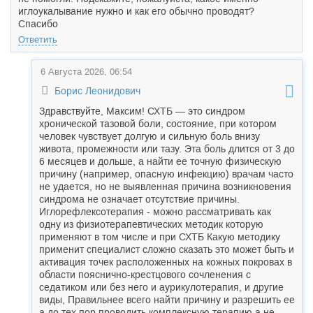
иглоукалывание нужно и как его обычно проводят?
Спасибо
Ответить
6 Августа 2026, 06:54
Борис Леонидович
Здравствуйте, Максим! СХТБ — это синдром
хронической тазовой боли, состояние, при котором
человек чувствует долгую и сильную боль внизу
живота, промежности или тазу. Эта боль длится от 3 до
6 месяцев и дольше, а найти ее точную физическую
причину (например, опасную инфекцию) врачам часто
не удается, но не выявленная причина возникновения
синдрома не означает отсутствие причины.
Иглорефлексотерапия - можно рассматривать как
одну из физиотерапевтических методик которую
применяют в том числе и при СХТБ Какую методику
применит специалист сложно сказать это может быть и
активация точек расположенных на кожных покровах в
области пояснично-крестцового сочленения с
седатиком или без него и аурикулотерапия, и другие
виды, Правильнее всего найти причину и разрешить ее
а до тех пор проводить комплексную терапию а не