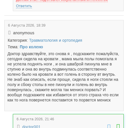
Ответить
6 Августа 2026, 18:39
anonymous
Категория:
Травматология и ортопедия
Тема:
Про колено
Доктор здравствуйте, это снова я , подскажите пожалуйста,
сегодня сидела на кровати , мама мыла полы помогала я
не успела поднять ноги , и она шваброй пихнула мне в
ступню и она во внутрь подвинулась соответственно
колено было на кровати а вот голень в сторону вт внутрь.
Не знаб как описать, если проще, сидела я ноги стояли на
полу и сбоку стопы в нее пихнули и голень во внутрь
повернулась , скажите могла так мениск порвать? И
вообще подскажите как избавится от этого страха что если
как то нога повернется поставится то порвется мениск
6 Августа 2026, 21:46
doctor001