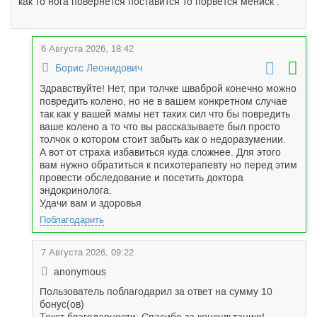
как то нога повернется поставится то порвется мениск .
6 Августа 2026, 18:42
Борис Леонидович
Здравствуйте! Нет, при толчке шваброй конечно можно
повредить колено, но не в вашем конкретном случае
так как у вашей мамы нет таких сил что бы повредить
ваше колено а то что вы рассказываете был просто
толчок о котором стоит забыть как о недоразумении.
А вот от страха избавиться куда сложнее. Для этого
вам нужно обратиться к психотерапевту но перед этим
провести обследование и посетить доктора
эндокринолога.
Удачи вам и здоровья
Поблагодарить
7 Августа 2026, 09:22
anonymous
Пользователь поблагодарил за ответ на сумму 10
бонус(ов)