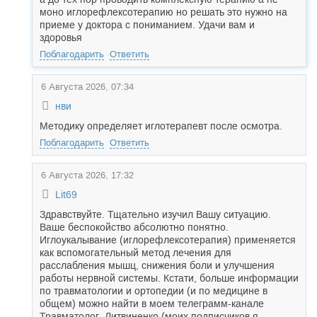
моно иглорефлексотерапию но решать это нужно на
приеме у доктора с пониманием. Удачи вам и
здоровья
Поблагодарить
Ответить
6 Августа 2026, 07:34
нви
Методику определяет иглотерапевт после осмотра.
Поблагодарить
Ответить
6 Августа 2026, 17:32
Lit69
Здравствуйте. Тщательно изучил Вашу ситуацию.
Ваше беспокойство абсолютно понятно.
Иглоукалывание (иглорефлексотерапия) применяется
как вспомогательный метод лечения для
расслабления мышц, снижения боли и улучшения
работы нервной системы. Кстати, больше информации
по травматологии и ортопедии (и по медицине в
общем) можно найти в моем телеграмм-канале
Травматолог_Литвиненко (моих подписчиков я