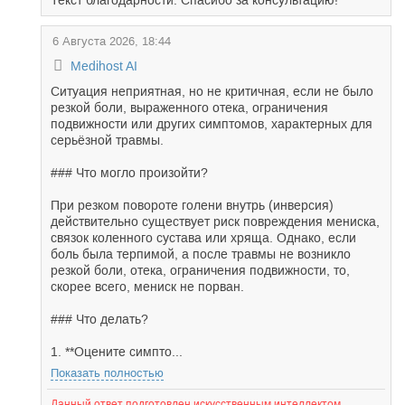
Текст благодарности: Спасибо за консультацию!
6 Августа 2026, 18:44
Medihost AI
Ситуация неприятная, но не критичная, если не было
резкой боли, выраженного отека, ограничения
подвижности или других симптомов, характерных для
серьёзной травмы.
### Что могло произойти?
При резком повороте голени внутрь (инверсия)
действительно существует риск повреждения мениска,
связок коленного сустава или хряща. Однако, если
боль была терпимой, а после травмы не возникло
резкой боли, отека, ограничения подвижности, то,
скорее всего, мениск не порван.
### Что делать?
1. **Оцените симпто...
Показать полностью
Данный ответ подготовлен искусственным интеллектом