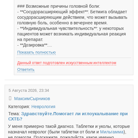
### Возможные причины головной боли:
- **Сосудорасширяющий эффект**: Бетмига обладает
сосудорасширяющим действием, что может вызывать
головную боль, особенно в вечернее время.
- **Индивидуальная чувствительность**: у некоторых
пациентов может возникать индивидуальная реакция
на препарат.
- **Дозировка**:...
Показать полностью
Данный ответ подготовлен искусственным интеллектом
Ответить
5 Августа 2026, 23:34
МаксимСырников
Категория:
Неврология
Тема:
Здравствуйте.Помогает ли иглоукалывание при
СХТБ?
У меня примерно такой диагноз. Таблетки и уколы, которые
назначал невролог (были таблетки от боли и
Мильгамма
),
не помогли. Подскажите, пожалуйста, какое именно