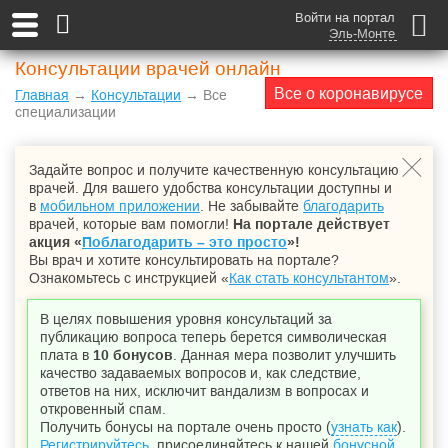
Войти на портал
Эль-Монте
Консультации врачей онлайн
Все о коронавирусе
Главная
→
Консультации
→ Все
специализации
Задайте вопрос и получите качественную консультацию
врачей. Для вашего удобства консультации доступны и
в
мобильном приложении
. Не забывайте
благодарить
врачей, которые вам помогли!
На портале действует
акция «
Поблагодарить – это просто
»!
Вы врач и хотите консультировать на портале?
Ознакомьтесь с инструкцией «
Как стать консультантом
».
В целях повышения уровня консультаций за
публикацию вопроса теперь берется символическая
плата в
10 бонусов
. Данная мера позволит улучшить
качество задаваемых вопросов и, как следствие,
ответов на них, исключит вандализм в вопросах и
откровенный спам.
Получить бонусы на портале очень просто (
узнать как
).
Регистрируйтесь
, присоединяйтесь к нашей
бонусной