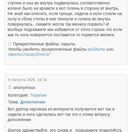
ступню и она во внутрь подвинулась соответственно
колено было на кровати а вот голень в сторону вт внутрь.
Не знаб как описать, если проще, сидела я ноги стояли на
полу и сбоку стопы в нее пихнули и голень во внутрь
повернулась , скажите могла так мениск порвать? И
вообще подскажите как избавится от этого страха что если
как то нога повернется поставится то порвется мениск.
Прикрепленные файлы: скрыты.
Чтобы увидеть прикрепленные файлы
войдите
или
зарегистрируйтесь
!
6 Августа 2026, 19:10
anonymous
Категория:
Терапия
Тема:
Дополнение
Вот доктор картинка из интернета получается вот так я
сидела и нога сделалась вот так это к этому вопросу
дополнение
Доктор здравствуйте, это снова я , подскажите пожалуйста,