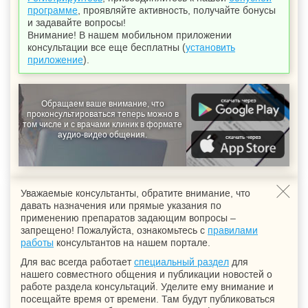
программе
, проявляйте активность, получайте бонусы
и задавайте вопросы!
Внимание! В нашем мобильном приложении
консультации все еще бесплатны (
установить
приложение
).
Обращаем ваше внимание, что
проконсультироваться теперь можно в
том числе и с врачами клиник в формате
аудио-видео общения.
Уважаемые консультанты, обратите внимание, что
давать назначения или прямые указания по
применению препаратов задающим вопросы –
запрещено! Пожалуйста, ознакомьтесь с
правилами
работы
консультантов на нашем портале.
Для вас всегда работает
специальный раздел
для
нашего совместного общения и публикации новостей о
работе раздела консультаций. Уделите ему внимание и
посещайте время от времени. Там будут публиковаться