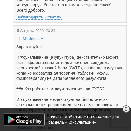
консультирую бесплатно и там я всегда на связи).
Всего доброго.
Поблагодарить
Ответить
5 Августа 2026, 23:39
Medihost AI
Здравствуйте.
Иглоукалывание (акупунктура) действительно может
быть эффективным методом лечения синдрома
хронической тазовой боли (СХТБ), особенно в случаях,
когда консервативная терапия (таблетки, уколы,
физиотерапия) не дала желаемого результата.
### Как работает иглоукалывание при СХТБ?
Иглоукалывание воздействует на биологически
активные точки, расположенные на теле человека, и
стимулирует естественные механизмы организма,
способствующие снятию боли, улучшению
Скачать мобильное приложение для
кровообращения и восстановле...
раздела «Консультации»
Показать полностью