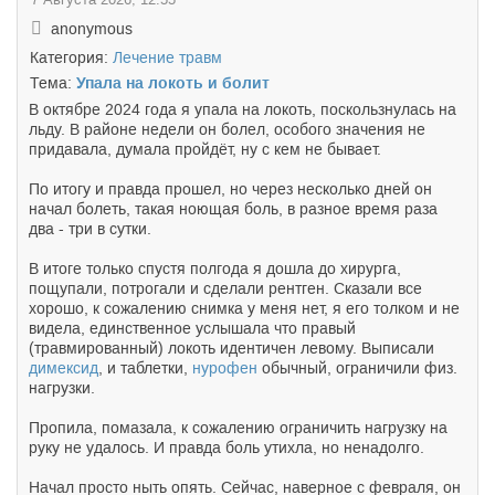
anonymous
Категория:
Лечение травм
Тема:
Упала на локоть и болит
В октябре 2024 года я упала на локоть, поскользнулась на
льду. В районе недели он болел, особого значения не
придавала, думала пройдёт, ну с кем не бывает.
По итогу и правда прошел, но через несколько дней он
начал болеть, такая ноющая боль, в разное время раза
два - три в сутки.
В итоге только спустя полгода я дошла до хирурга,
пощупали, потрогали и сделали рентген. Сказали все
хорошо, к сожалению снимка у меня нет, я его толком и не
видела, единственное услышала что правый
(травмированный) локоть идентичен левому. Выписали
димексид
, и таблетки,
нурофен
обычный, ограничили физ.
нагрузки.
Пропила, помазала, к сожалению ограничить нагрузку на
руку не удалось. И правда боль утихла, но ненадолго.
Начал просто ныть опять. Сейчас, наверное с февраля, он