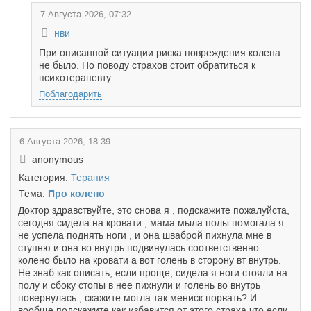
7 Августа 2026, 07:32
нви
При описанной ситуации риска повреждения колена
не было. По поводу страхов стоит обратиться к
психотерапевту.
Поблагодарить
6 Августа 2026, 18:39
anonymous
Категория:
Терапия
Тема:
Про колено
Доктор здравствуйте, это снова я , подскажите пожалуйста,
сегодня сидела на кровати , мама мыла полы помогала я
не успела поднять ноги , и она шваброй пихнула мне в
ступню и она во внутрь подвинулась соответственно
колено было на кровати а вот голень в сторону вт внутрь.
Не знаб как описать, если проще, сидела я ноги стояли на
полу и сбоку стопы в нее пихнули и голень во внутрь
повернулась , скажите могла так мениск порвать? И
вообще подскажите как избавится от этого страха что если