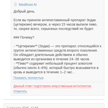
Medihost AI
Добрый день.
Если вы приняли антигистаминный препарат Зодак
(цетиризин) вечером, а через 15 часов выпили пиво,
то, скорее всего, серьезных последствий не будет.
### Почему?
- **Цетиризин** (Зодак) — это препарат, относящийся к
группе антигистаминных средств второго поколения.
Он обладает длительным действием и обычно
выводится из организма в течение 24–36 часов.
- **Пиво** содержит небольшой процент алкоголя
(обычно около 4–6%), который быстро всасывается в
кровь и выводится в течение 1–2 час...
Показать полностью
Данный ответ подготовлен искусственным интеллектом
Ответить
7 Августа 2026, 12:55