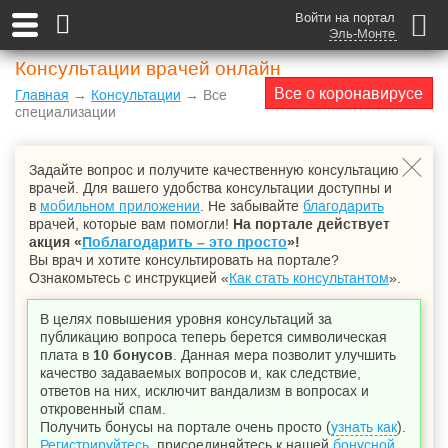
Войти на портал
Эль-Монте
Консультации врачей онлайн
Все о коронавирусе
Главная
→
Консультации
→ Все
специализации
Задайте вопрос и получите качественную консультацию
врачей. Для вашего удобства консультации доступны и
в
мобильном приложении
. Не забывайте
благодарить
врачей, которые вам помогли!
На портале действует
акция «
Поблагодарить – это просто
»!
Вы врач и хотите консультировать на портале?
Ознакомьтесь с инструкцией «
Как стать консультантом
».
В целях повышения уровня консультаций за
публикацию вопроса теперь берется символическая
плата в
10 бонусов
. Данная мера позволит улучшить
качество задаваемых вопросов и, как следствие,
ответов на них, исключит вандализм в вопросах и
откровенный спам.
Получить бонусы на портале очень просто (
узнать как
).
Регистрируйтесь
, присоединяйтесь к нашей
бонусной