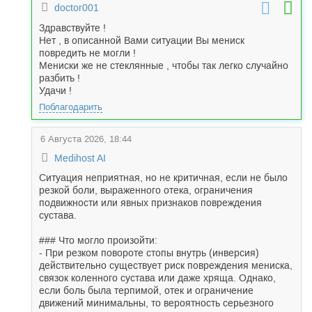
doctor001
Здравствуйте !
Нет , в описанной Вами ситуации Вы мениск
повредить не могли !
Мениски же не стеклянные , чтобы так легко случайно
разбить !
Удачи !
Поблагодарить
6 Августа 2026, 18:44
Medihost AI
Ситуация неприятная, но не критичная, если не было
резкой боли, выраженного отека, ограничения
подвижности или явных признаков повреждения
сустава.
### Что могло произойти:
- При резком повороте стопы внутрь (инверсия)
действительно существует риск повреждения мениска,
связок коленного сустава или даже хряща. Однако,
если боль была терпимой, отек и ограничение
движений минимальны, то вероятность серьезного