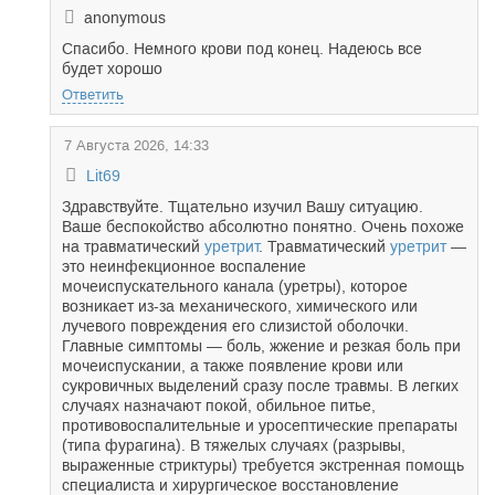
anonymous
Спасибо. Немного крови под конец. Надеюсь все
будет хорошо
Ответить
7 Августа 2026, 14:33
Lit69
Здравствуйте. Тщательно изучил Вашу ситуацию.
Ваше беспокойство абсолютно понятно. Очень похоже
на травматический
уретрит
. Травматический
уретрит
—
это неинфекционное воспаление
мочеиспускательного канала (уретры), которое
возникает из-за механического, химического или
лучевого повреждения его слизистой оболочки.
Главные симптомы — боль, жжение и резкая боль при
мочеиспускании, а также появление крови или
сукровичных выделений сразу после травмы. В легких
случаях назначают покой, обильное питье,
противовоспалительные и уросептические препараты
(типа фурагина). В тяжелых случаях (разрывы,
выраженные стриктуры) требуется экстренная помощь
специалиста и хирургическое восстановление