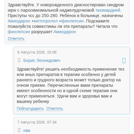
Здравствуйте. У новорожденного диагностирован синдром
wpw с пароскмизмальной наджелудочковой
тахикардией
.
Приступы чсс до 250-280. Ребёнок в больнице, назначены
Амиодарон
+
метопролол
+
финлепсин
. Подскажите
пожалуйста совместимы ли эти препараты? Читала что
финлепсин
разрушает
Амиодарон
Ответить
6 Августа 2026, 15:06
Борис Леонидович
Здравствуйте! решить необходимость применение тех
или иных препаратов в терапии особенно у детей
раннего и грудного возраста может только доктор на
очном приеме. Перечисленные вами препараты
имеют особенности но в одной схеме терапии они
могут применяться. Удачи вам и здоровья вам и
вашему ребенку
Поблагодарить
Ответить
7 Августа 2026, 07:34
нви