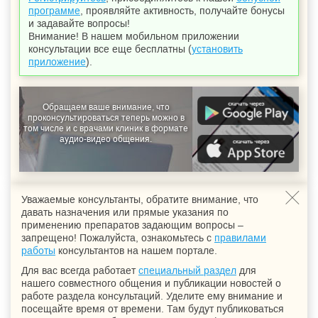
программе
, проявляйте активность, получайте бонусы
и задавайте вопросы!
Внимание! В нашем мобильном приложении
консультации все еще бесплатны (
установить
приложение
).
Обращаем ваше внимание, что
проконсультироваться теперь можно в
том числе и с врачами клиник в формате
аудио-видео общения.
Уважаемые консультанты, обратите внимание, что
давать назначения или прямые указания по
применению препаратов задающим вопросы –
запрещено! Пожалуйста, ознакомьтесь с
правилами
работы
консультантов на нашем портале.
Для вас всегда работает
специальный раздел
для
нашего совместного общения и публикации новостей о
работе раздела консультаций. Уделите ему внимание и
посещайте время от времени. Там будут публиковаться