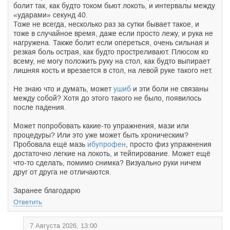
болит так, как будто током бьют локоть, и интервалы между
«ударами» секунд 40.
Тоже не всегда, несколько раз за сутки бывает такое, и
тоже в случайное время, даже если просто лежу, и рука не
нагружена. Также болит если опереться, очень сильная и
резкая боль острая, как будто простреливают. Плюсом ко
всему, не могу положить руку на стол, как будто выпирает
лишняя кость и врезается в стол, на левой руке такого нет.
Не знаю что и думать, может
ушиб
и эти боли не связаны
между собой? Хотя до этого такого не было, появилось
после падения.
Может попробовать какие-то упражнения, мази или
процедуры? Или это уже может быть хроническим?
Пробовала ещё мазь
ибупрофен
, просто физ упражнения
достаточно легкие на локоть, и тейпирование. Может ещё
что-то сделать, помимо снимка? Визуально руки ничем
друг от друга не отличаются.
Заранее благодарю
Ответить
7 Августа 2026, 13:00