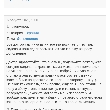
6 Августа 2026, 19:10
anonymous
Категория:
Терапия
Тема:
Дополнение
Вот доктор картинка из интернета получается вот так я
сидела и нога сделалась вот так это к этому вопросу
дополнение
Доктор здравствуйте, это снова я , подскажите пожалуйста,
сегодня сидела на кровати , мама мыла полы помогала я
не успела поднять ноги , и она шваброй пихнула мне в
ступню и она во внутрь подвинулась соответственно
колено было на кровати а вот голень в сторону вт внутрь.
Не знаб как описать, если проще, сидела я ноги стояли на
полу и сбоку стопы в нее пихнули и голень во внутрь
повернулась , скажите могла так мениск порвать? И
вообще подскажите как избавится от этого страха что если
как то нога повернется поставится то порвется мениск
Прикрепленные файлы: скрыты.