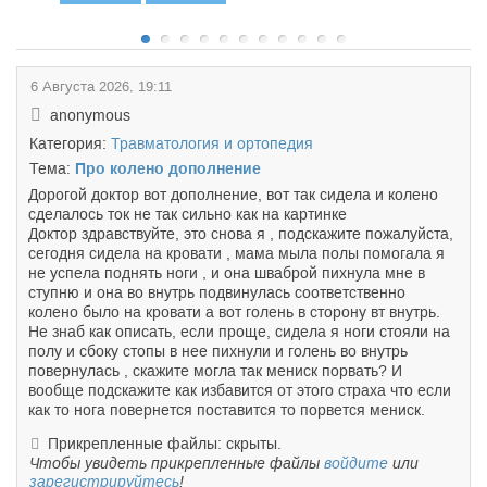
6 Августа 2026, 19:11
anonymous
Категория:
Травматология и ортопедия
Тема:
Про колено дополнение
Дорогой доктор вот дополнение, вот так сидела и колено
сделалось ток не так сильно как на картинке
Доктор здравствуйте, это снова я , подскажите пожалуйста,
сегодня сидела на кровати , мама мыла полы помогала я
не успела поднять ноги , и она шваброй пихнула мне в
ступню и она во внутрь подвинулась соответственно
колено было на кровати а вот голень в сторону вт внутрь.
Не знаб как описать, если проще, сидела я ноги стояли на
полу и сбоку стопы в нее пихнули и голень во внутрь
повернулась , скажите могла так мениск порвать? И
вообще подскажите как избавится от этого страха что если
как то нога повернется поставится то порвется мениск.
Прикрепленные файлы: скрыты.
Чтобы увидеть прикрепленные файлы
войдите
или
зарегистрируйтесь
!