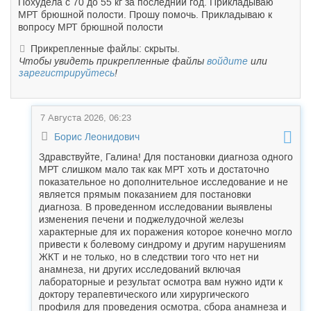
Похудела с 70 до 55 кг за последний год. Прикладываю
МРТ брюшной полости. Прошу помочь. Прикладываю к
вопросу МРТ брюшной полости
Прикрепленные файлы: скрыты.
Чтобы увидеть прикрепленные файлы
войдите
или
зарегистрируйтесь
!
7 Августа 2026, 06:23
Борис Леонидович
Здравствуйте, Галина! Для постановки диагноза одного
МРТ слишком мало так как МРТ хоть и достаточно
показательное но дополнительное исследование и не
является прямым показанием для постановки
диагноза. В проведенном исследовании выявлены
изменения печени и поджелудочной железы
характерные для их поражения которое конечно могло
привести к болевому синдрому и другим нарушениям
ЖКТ и не только, но в следствии того что нет ни
анамнеза, ни других исследований включая
лабораторные и результат осмотра вам нужно идти к
доктору терапевтического или хирургического
профиля для проведения осмотра, сбора анамнеза и