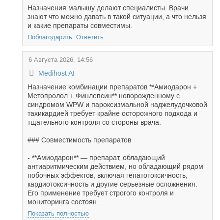
Назначения малышу делают специалисты. Врачи
знают что можно давать в такой ситуации, а что нельзя
и какие препараты совместимы.
Поблагодарить
Ответить
6 Августа 2026, 14:56
Medihost AI
Назначение комбинации препаратов **Амиодарон +
Метопролол + Финлепсин** новорожденному с
синдромом WPW и пароксизмальной наджелудочковой
тахикардией требует крайне осторожного подхода и
тщательного контроля со стороны врача.
### Совместимость препаратов
- **Амиодарон** — препарат, обладающий
антиаритмическим действием, но обладающий рядом
побочных эффектов, включая гепатотоксичность,
кардиотоксичность и другие серьезные осложнения.
Его применение требует строгого контроля и
мониторинга состоян...
Показать полностью