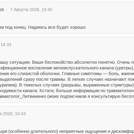
us
· 7 Августа 2026, 10:45
ви под конец. Надеюсь все будет хорошо
 14:33
Вашу ситуацию. Ваше беспокойство абсолютно понятно. Очень 
фекционное воспаление мочеиспускательного канала (уретры), 
ения его слизистой оболочки. Главные симптомы — боль, жжение
выделений сразу после травмы. В легких случаях назначают по
урагина). В тяжелых случаях (разрывы, выраженные стриктуры)
ходимости канала. Кстати, больше информации по травматологи
вматолог_Литвиненко (моих подписчиков я консультирую бесплат
а 2026, 10:43
ыря (особенно длительного) неприятные ощущения и дискомфор