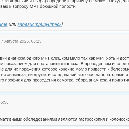
г. Октябрьский и г. Уфа) определить причину не может. Похудела
ваю к вопросу МРТ брюшной полости
ите
или
зарегистрируйтесь
!
7 Августа 2026, 06:23
овки диагноза одного МРТ слишком мало так как МРТ хоть и дос
м показанием для постановки диагноза. В проведенном исслед
 для их поражения которое конечно могло привести к болевом
ет ни анамнеза, ни других исследований включая лабораторные и
го профиля для проведения осмотра, сбора анамнеза и принятия
06:58
мативными обследованиями являются гастроскопия и колоноско