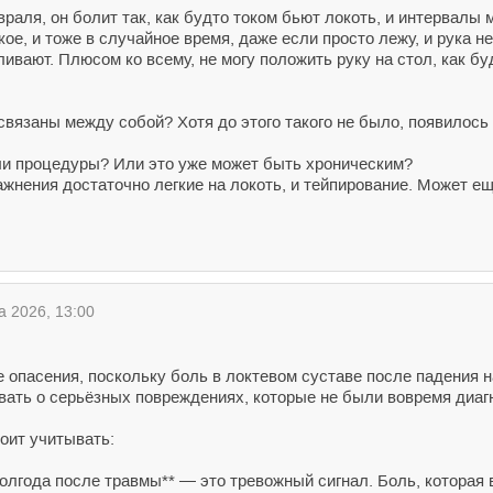
враля, он болит так, как будто током бьют локоть, и интервалы
кое, и тоже в случайное время, даже если просто лежу, и рука н
ливают. Плюсом ко всему, не могу положить руку на стол, как бу
связаны между собой? Хотя до этого такого не было, появилось
ли процедуры? Или это уже может быть хроническим?
ажнения достаточно легкие на локоть, и тейпирование. Может е
а 2026, 13:00
 опасения, поскольку боль в локтевом суставе после падения 
вать о серьёзных повреждениях, которые не были вовремя диаг
оит учитывать:
олгода после травмы** — это тревожный сигнал. Боль, которая в