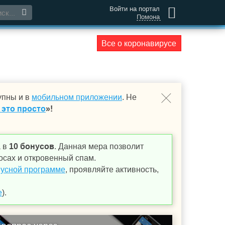
Войти на портал
Помона
Все о коронавирусе
упны и в
мобильном приложении
. Не
 это просто
»!
а в
10 бонусов
. Данная мера позволит
осах и откровенный спам.
усной программе
, проявляйте активность,
е
).