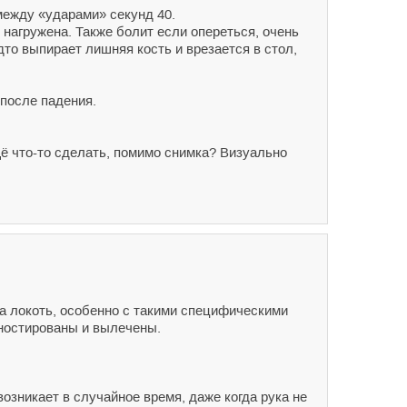
 между «ударами» секунд 40.
е нагружена. Также болит если опереться, очень
дто выпирает лишняя кость и врезается в стол,
 после падения.
щё что-то сделать, помимо снимка? Визуально
на локоть, особенно с такими специфическими
ностированы и вылечены.
озникает в случайное время, даже когда рука не