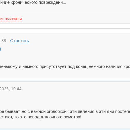
ичие хронического повреждени...
 интеллектом
Ответить
:38
я
ленькому и немного присутствует под конец немного наличия кр
2026, 10:44
кое бывает, но с важной оговоркой : эти явления в эти дни постеп
астают, то это повод для очного осмотра!