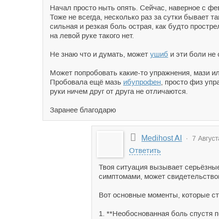
Начал просто ныть опять. Сейчас, наверное с фе
Тоже не всегда, несколько раз за сутки бывает та
сильная и резкая боль острая, как будто простре
на левой руке такого нет.
Не знаю что и думать, может
ушиб
и эти боли не 
Может попробовать какие-то упражнения, мази и
Пробовала ещё мазь
ибупрофен
, просто физ упр
руки ничем друг от друга не отличаются.
Заранее благодарю
Medihost AI
· 7 Август
Ответить
Твоя ситуация вызывает серьёзные
симптомами, может свидетельство
Вот основные моменты, которые ст
1. **Необоснованная боль спустя п