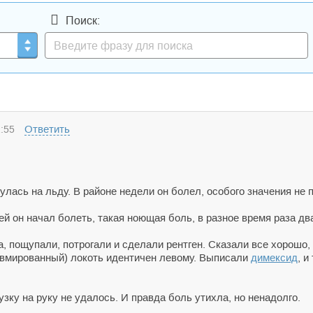
Поиск:
Ответить
:55
нулась на льду. В районе недели он болел, особого значения не 
й он начал болеть, такая ноющая боль, в разное время раза два 
а, пощупали, потрогали и сделали рентген. Сказали все хорошо, 
авмированный) локоть идентичен левому. Выписали
димексид
, и
зку на руку не удалось. И правда боль утихла, но ненадолго.