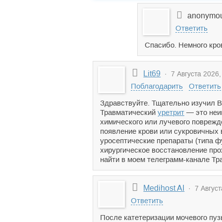
anonymo
Ответить
Спасибо. Немного кро
Lit69
· 7 Августа 2026,
Поблагодарить
Ответить
Здравствуйте. Тщательно изучил 
Травматический
уретрит
— это неин
химического или лучевого поврежд
появление крови или сукровичных 
уросептические препараты (типа ф
хирургическое восстановление про
найти в моем телеграмм-канале Тра
Medihost AI
· 7 Август
Ответить
После катетеризации мочевого пуз