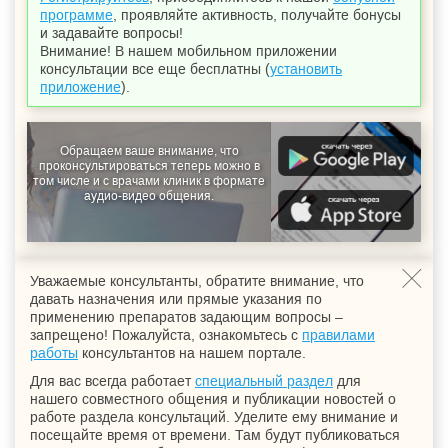
программе
, проявляйте активность, получайте бонусы
и задавайте вопросы!
Внимание! В нашем мобильном приложении
консультации все еще бесплатны (
установить
приложение
).
Обращаем ваше внимание, что
проконсультироваться теперь можно в
том числе и с врачами клиник в формате
аудио-видео общения.
Уважаемые консультанты, обратите внимание, что
давать назначения или прямые указания по
применению препаратов задающим вопросы –
запрещено! Пожалуйста, ознакомьтесь с
правилами
работы
консультантов на нашем портале.
Для вас всегда работает
специальный раздел
для
нашего совместного общения и публикации новостей о
работе раздела консультаций. Уделите ему внимание и
посещайте время от времени. Там будут публиковаться