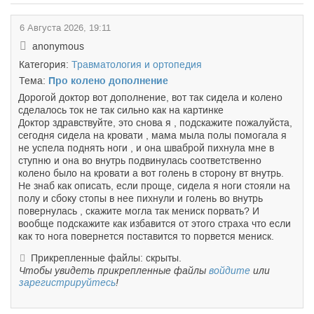
6 Августа 2026, 19:11
anonymous
Категория:
Травматология и ортопедия
Тема:
Про колено дополнение
Дорогой доктор вот дополнение, вот так сидела и колено
сделалось ток не так сильно как на картинке
Доктор здравствуйте, это снова я , подскажите пожалуйста,
сегодня сидела на кровати , мама мыла полы помогала я
не успела поднять ноги , и она шваброй пихнула мне в
ступню и она во внутрь подвинулась соответственно
колено было на кровати а вот голень в сторону вт внутрь.
Не знаб как описать, если проще, сидела я ноги стояли на
полу и сбоку стопы в нее пихнули и голень во внутрь
повернулась , скажите могла так мениск порвать? И
вообще подскажите как избавится от этого страха что если
как то нога повернется поставится то порвется мениск.
Прикрепленные файлы: скрыты.
Чтобы увидеть прикрепленные файлы
войдите
или
зарегистрируйтесь
!