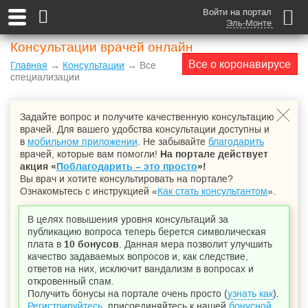
Войти на портал
Эль-Монте
Консультации врачей онлайн
Все о коронавирусе
Главная
→
Консультации
→ Все
специализации
Задайте вопрос и получите качественную консультацию
врачей. Для вашего удобства консультации доступны и
в
мобильном приложении
. Не забывайте
благодарить
врачей, которые вам помогли!
На портале действует
акция «
Поблагодарить – это просто
»!
Вы врач и хотите консультировать на портале?
Ознакомьтесь с инструкцией «
Как стать консультантом
».
В целях повышения уровня консультаций за
публикацию вопроса теперь берется символическая
плата в
10 бонусов
. Данная мера позволит улучшить
качество задаваемых вопросов и, как следствие,
ответов на них, исключит вандализм в вопросах и
откровенный спам.
Получить бонусы на портале очень просто (
узнать как
).
Регистрируйтесь
, присоединяйтесь к нашей
бонусной