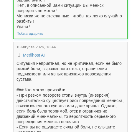
Здравствуйте !
Нет , в описанной Вами ситуации Вы мениск
повредить не могли !
Мениски же не стеклянные , чтобы так легко случайно
разбить !
Удачи !
Поблагодарить
6 Августа 2026, 18:44
Medihost AI
Ситуация неприятная, но не критичная, если не было
резкой боли, выраженного отека, ограничения
подвижности или явных признаков повреждения
сустава.
### Что могло произойти:
- При резком повороте стопы внутрь (инверсия)
действительно существует риск повреждения мениска,
связок коленного сустава или даже хряща. Однако,
если боль была терпимой, отек и ограничение
движений минимальны, то вероятность серьезного
повреждения мениска невелика.
- Если вы не ощущаете сильной боли, не слышите