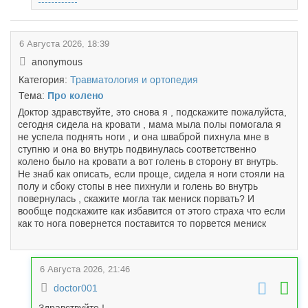
6 Августа 2026, 18:39
anonymous
Категория:
Травматология и ортопедия
Тема:
Про колено
Доктор здравствуйте, это снова я , подскажите пожалуйста,
сегодня сидела на кровати , мама мыла полы помогала я
не успела поднять ноги , и она шваброй пихнула мне в
ступню и она во внутрь подвинулась соответственно
колено было на кровати а вот голень в сторону вт внутрь.
Не знаб как описать, если проще, сидела я ноги стояли на
полу и сбоку стопы в нее пихнули и голень во внутрь
повернулась , скажите могла так мениск порвать? И
вообще подскажите как избавится от этого страха что если
как то нога повернется поставится то порвется мениск
6 Августа 2026, 21:46
doctor001