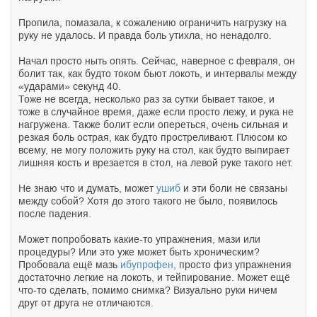
Пропила, помазала, к сожалению ограничить нагрузку на
руку не удалось. И правда боль утихла, но ненадолго.
Начал просто ныть опять. Сейчас, наверное с февраля, он
болит так, как будто током бьют локоть, и интервалы между
«ударами» секунд 40.
Тоже не всегда, несколько раз за сутки бывает такое, и
тоже в случайное время, даже если просто лежу, и рука не
нагружена. Также болит если опереться, очень сильная и
резкая боль острая, как будто простреливают. Плюсом ко
всему, не могу положить руку на стол, как будто выпирает
лишняя кость и врезается в стол, на левой руке такого нет.
Не знаю что и думать, может
ушиб
и эти боли не связаны
между собой? Хотя до этого такого не было, появилось
после падения.
Может попробовать какие-то упражнения, мази или
процедуры? Или это уже может быть хроническим?
Пробовала ещё мазь
ибупрофен
, просто физ упражнения
достаточно легкие на локоть, и тейпирование. Может ещё
что-то сделать, помимо снимка? Визуально руки ничем
друг от друга не отличаются.