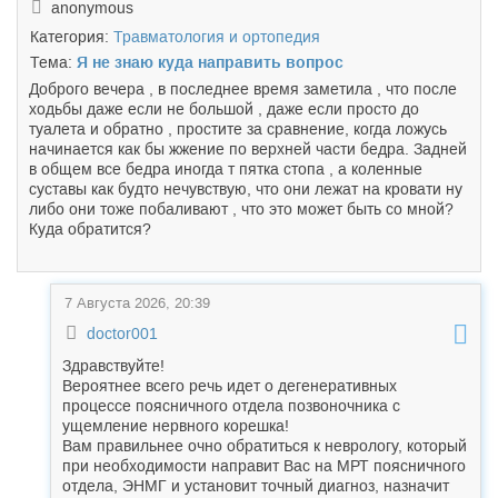
anonymous
Категория:
Травматология и ортопедия
Тема:
Я не знаю куда направить вопрос
Доброго вечера , в последнее время заметила , что после
ходьбы даже если не большой , даже если просто до
туалета и обратно , простите за сравнение, когда ложусь
начинается как бы жжение по верхней части бедра. Задней
в общем все бедра иногда т пятка стопа , а коленные
суставы как будто нечувствую, что они лежат на кровати ну
либо они тоже побаливают , что это может быть со мной?
Куда обратится?
7 Августа 2026, 20:39
doctor001
Здравствуйте!
Вероятнее всего речь идет о дегенеративных
процессе поясничного отдела позвоночника с
ущемление нервного корешка!
Вам правильнее очно обратиться к неврологу, который
при необходимости направит Вас на МРТ поясничного
отдела, ЭНМГ и установит точный диагноз, назначит