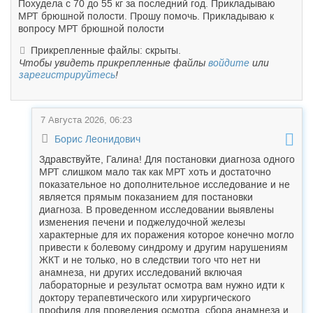
Похудела с 70 до 55 кг за последний год. Прикладываю
МРТ брюшной полости. Прошу помочь. Прикладываю к
вопросу МРТ брюшной полости
Прикрепленные файлы: скрыты.
Чтобы увидеть прикрепленные файлы
войдите
или
зарегистрируйтесь
!
7 Августа 2026, 06:23
Борис Леонидович
Здравствуйте, Галина! Для постановки диагноза одного
МРТ слишком мало так как МРТ хоть и достаточно
показательное но дополнительное исследование и не
является прямым показанием для постановки
диагноза. В проведенном исследовании выявлены
изменения печени и поджелудочной железы
характерные для их поражения которое конечно могло
привести к болевому синдрому и другим нарушениям
ЖКТ и не только, но в следствии того что нет ни
анамнеза, ни других исследований включая
лабораторные и результат осмотра вам нужно идти к
доктору терапевтического или хирургического
профиля для проведения осмотра, сбора анамнеза и