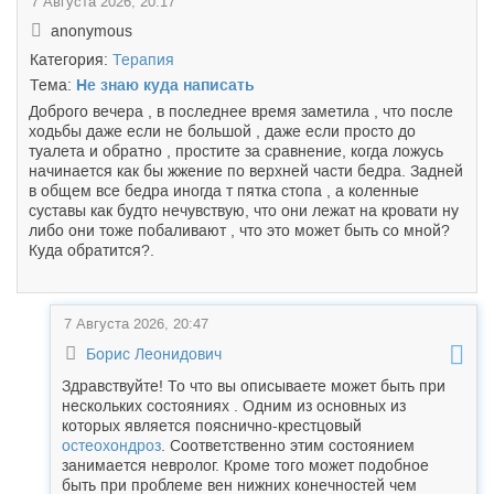
7 Августа 2026, 20:17
anonymous
Категория:
Терапия
Тема:
Не знаю куда написать
Доброго вечера , в последнее время заметила , что после
ходьбы даже если не большой , даже если просто до
туалета и обратно , простите за сравнение, когда ложусь
начинается как бы жжение по верхней части бедра. Задней
в общем все бедра иногда т пятка стопа , а коленные
суставы как будто нечувствую, что они лежат на кровати ну
либо они тоже побаливают , что это может быть со мной?
Куда обратится?.
7 Августа 2026, 20:47
Борис Леонидович
Здравствуйте! То что вы описываете может быть при
нескольких состояниях . Одним из основных из
которых является пояснично-крестцовый
остеохондроз
. Соответственно этим состоянием
занимается невролог. Кроме того может подобное
быть при проблеме вен нижних конечностей чем