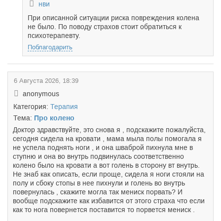
нви
При описанной ситуации риска повреждения колена
не было. По поводу страхов стоит обратиться к
психотерапевту.
Поблагодарить
6 Августа 2026, 18:39
anonymous
Категория:
Терапия
Тема:
Про колено
Доктор здравствуйте, это снова я , подскажите пожалуйста,
сегодня сидела на кровати , мама мыла полы помогала я
не успела поднять ноги , и она шваброй пихнула мне в
ступню и она во внутрь подвинулась соответственно
колено было на кровати а вот голень в сторону вт внутрь.
Не знаб как описать, если проще, сидела я ноги стояли на
полу и сбоку стопы в нее пихнули и голень во внутрь
повернулась , скажите могла так мениск порвать? И
вообще подскажите как избавится от этого страха что если
как то нога повернется поставится то порвется мениск .