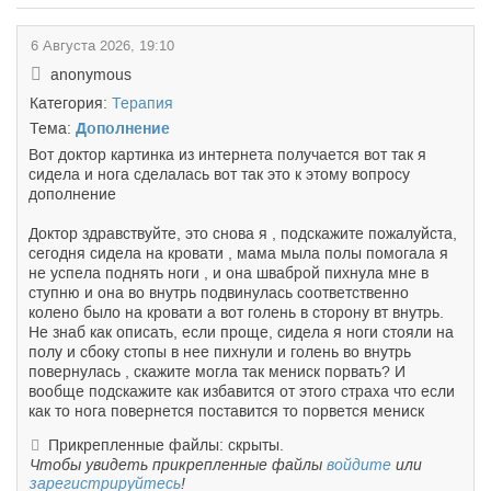
6 Августа 2026, 19:10
anonymous
Категория:
Терапия
Тема:
Дополнение
Вот доктор картинка из интернета получается вот так я
сидела и нога сделалась вот так это к этому вопросу
дополнение
Доктор здравствуйте, это снова я , подскажите пожалуйста,
сегодня сидела на кровати , мама мыла полы помогала я
не успела поднять ноги , и она шваброй пихнула мне в
ступню и она во внутрь подвинулась соответственно
колено было на кровати а вот голень в сторону вт внутрь.
Не знаб как описать, если проще, сидела я ноги стояли на
полу и сбоку стопы в нее пихнули и голень во внутрь
повернулась , скажите могла так мениск порвать? И
вообще подскажите как избавится от этого страха что если
как то нога повернется поставится то порвется мениск
Прикрепленные файлы: скрыты.
Чтобы увидеть прикрепленные файлы
войдите
или
зарегистрируйтесь
!