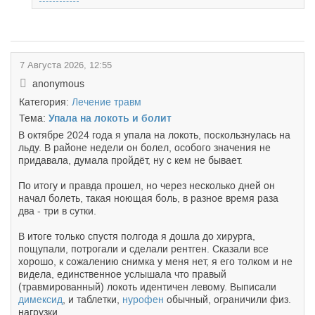
7 Августа 2026, 12:55
anonymous
Категория:
Лечение травм
Тема:
Упала на локоть и болит
В октябре 2024 года я упала на локоть, поскользнулась на
льду. В районе недели он болел, особого значения не
придавала, думала пройдёт, ну с кем не бывает.
По итогу и правда прошел, но через несколько дней он
начал болеть, такая ноющая боль, в разное время раза
два - три в сутки.
В итоге только спустя полгода я дошла до хирурга,
пощупали, потрогали и сделали рентген. Сказали все
хорошо, к сожалению снимка у меня нет, я его толком и не
видела, единственное услышала что правый
(травмированный) локоть идентичен левому. Выписали
димексид
, и таблетки,
нурофен
обычный, ограничили физ.
нагрузки.