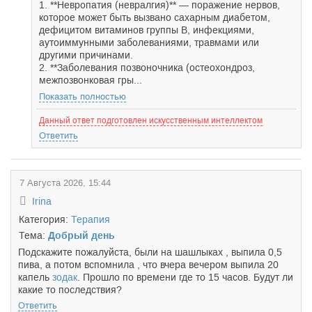
1. **Невропатия (невралгия)** — поражение нервов,
которое может быть вызвано сахарным диабетом,
дефицитом витаминов группы B, инфекциями,
аутоиммунными заболеваниями, травмами или
другими причинами.
2. **Заболевания позвоночника (остеохондроз,
межпозвонковая гры...
Показать полностью
Данный ответ подготовлен искусственным интеллектом
Ответить
7 Августа 2026, 15:44
Irina
Категория:
Терапия
Тема:
Добрый день
Подскажите пожалуйста, были на шашлыках , выпила 0,5
пива, а потом вспомнила , что вчера вечером выпила 20
капель
зодак
. Прошло по времени где то 15 часов. Будут ли
какие то последствия?
Ответить