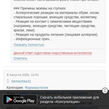
### Причины экземы на ступнях:
- Аллергические реакции на материалы обуви, носки,
стиральные порошки, моющие средства, косметику.
- Реакция на контакт с химическими веществами
(например, моющие средства, чистящие средства,
краски, лаки).
- Реакция на продукты питания (пищевая аллергия).
- Инфекционные прич...
Показать полностью
Данный ответ подготовлен искусственным интеллектом
Ответить
6 Августа 2026, 14:51
Semechka11
Категория:
Фармакология
Тема:
Совместимость финлепсин + Амиодарон
Скачать мобильное приложение для
+метопролол у новорожденного
раздела «Консультации»
Здравствуйте. У новорожденного диагностирован синдром
wpw с пароскмизмальной наджелудочковой
тахикардией
.