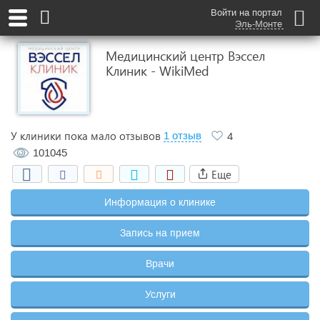
Войти на портал
Эль-Монте
Медицинский центр Вэссел
Клиник - WikiMed
У клиники пока мало отзывов
1 отзыв
4
101045
Еще
Информация о клинике
Запись на прием
Врачи
Услуги