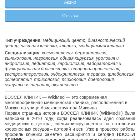
Акции
Отзывы
Тип учреждения
: медицинский центр, диагностический
центр, частная клиника, клиника, медицинская клиника
Специализация
: косметология, дерматология,
гинекология, неврология, общая хирургия, урология и
андрология, педиатрия, кардиология, лабораторная и
функциональная диагностика, оториноларингология,
гастроэнтерология, эндокринология, терапия, флебология,
остеопатия, трихология, психология, диетология,
мануальная терапия, акушерство
ВЭССЕЛ КЛИНИК — WikiMed — это современная
многопрофильная медицинская клиника, расположенная в
Москве на улице Авиаконструктора Микояна.
Первая страница истории ВЭССЕЛ КЛИНИК (WikiMed®) была
написана в 2010 году, когда реализовалась идея создания
медицинского центра, специализирующегося на патологиях
кровеносных сосудов – артерий и вен. Уже в процессе работы
профиль клиники заметно расширился и сегодня
ВЭССЕЛ
КЛИНИК
– это современный многопрофильный медицинский