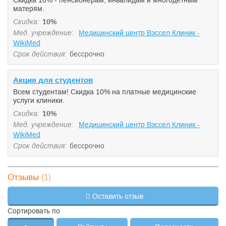
Скидка 10% - пенсионерам, инвалидам и многодетным
инъекции
матерям.
—
ВПЧ 21
1 750 ₽
—
Скидка:
10%
Мед. учреждение:
Медицинский центр Вэссел Клиник -
—
Вскрытие абсцесса
1 650 ₽
—
WikiMed
Вскрытие и
—
2 800 ₽
—
Срок действия:
бессрочно
дренирование абсцесса
—
Вскрытие фурункула
1 000 ₽
—
Акция для студентов
—
Детский массаж
1 100 ₽
—
Всем студентам! Скидка 10% на платные медицинские
услуги клиники.
—
Доплерография
750 ₽
—
Скидка:
10%
Допплерография (УЗДГ)
Мед. учреждение:
Медицинский центр Вэссел Клиник -
сосудов головы
—
4 000 ₽
—
WikiMed
(транскраниальная
допплерография)
Срок действия:
бессрочно
Дуплексное
сканирование
—
4 000 ₽
—
брахиоцефальных
(1)
артерий
Отзывы
Дуплексное
—
сканирование вен и
2 500 ₽
—
Оставить отзыв
артерий
Дуплексное
Сортировать по
сканирование
—
3 000 ₽
—
магистральных сосудов