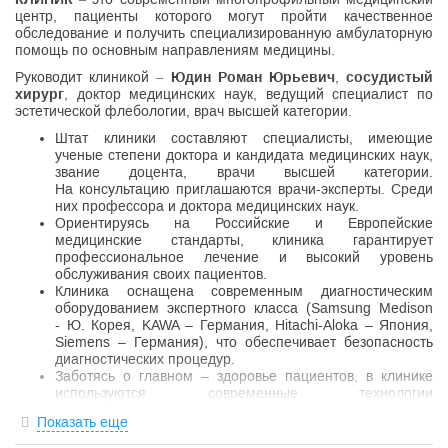
центр, пациенты которого могут пройти качественное
обследование и получить специализированную амбулаторную
помощь по основным направлениям медицины.
Руководит клиникой –
Юдин Роман Юрьевич
,
сосудистый
хирург
, доктор медицинских наук, ведущий специалист по
эстетической флебологии, врач высшей категории.
Штат клиники составляют специалисты, имеющие
ученые степени доктора и кандидата медицинских наук,
звание доцента, врачи высшей категории.
На консультацию приглашаются врачи-эксперты. Среди
них профессора и доктора медицинских наук.
Ориентируясь на Российские и Европейские
медицинские стандарты, клиника гарантирует
профессиональное лечение и высокий уровень
обслуживания своих пациентов.
Клиника оснащена современным диагностическим
оборудованием экспертного класса (Samsung Medison
- Ю. Корея, KAWA – Германия, Hitachi-Aloka – Япония,
Siemens – Германия), что обеспечивает безопасность
диагностических процедур.
Заботясь о главном – здоровье пациентов, в клинике
используются современные технологии
(электронейромиография, кольпоскопия,
Показать еще
тромбодинамика и др.) в диагностике ряда заболеваний,
что позволяет выбрать оптимальные методики лечения