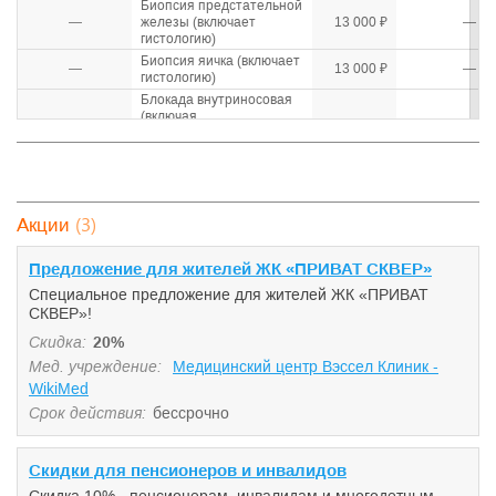
Биопсия предстательной
—
железы (включает
13 000 ₽
—
гистологию)
Биопсия яичка (включает
—
13 000 ₽
—
гистологию)
Блокада внутриносовая
(включая
—
аппликационную
1 300 ₽
—
анестезию и стоимость
препарата)
Блокада триггерных
—
500 ₽
—
точек
(3)
Акции
—
Бужирование колостомы
1 850 ₽
—
Предложение для жителей ЖК «ПРИВАТ СКВЕР»
Введение
—
внутриматочной спирали
2 000 ₽
—
Специальное предложение для жителей ЖК «ПРИВАТ
(без стоимости спирали)
СКВЕР»!
—
Внутривенная инъекция
500 ₽
—
Скидка:
20%
Внутривенное капельное
Мед. учреждение:
Медицинский центр Вэссел Клиник -
—
2 500 ₽
—
введение растворов
WikiMed
Внутриматочная спираль
—
1 500 ₽
—
Срок действия:
бессрочно
(ВМС)
Внутримышечная
—
250 ₽
—
инъекция
Скидки для пенсионеров и инвалидов
Внутрисуставные
—
2 200 ₽
—