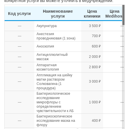
конкретной услуги вы можете уточнить в медучреждении.
Наименование
Цена
Цена
Код услуги
услуги
клиники
Medihost
—
Акупунктура
3 500 ₽
—
Анестезия
—
700 ₽
—
проводниковая (1 зона)
—
Аноскопия
600 ₽
—
Антицеллюлитный
—
2 000 ₽
—
массаж
Аппаратная
—
2 800 ₽
—
косметология
Аппликация на шейку
матки раствором
—
3 000 ₽
—
Солковагина (1
процедура)
Бактериологическое
исследование
—
микрофлоры с
1 000 ₽
—
определением
чувствительности к АБ
Бактериоскопическое
—
исследование мазка на
400 ₽
—
флору