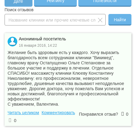
Рейтингу
Полезности
Дате
головы
Поиск отзывов
Дуплексное
—
сканирование маточно-
2 700 ₽
—
плацентарного кровотока
Найти
Дуплексное
сканирование сосудов
—
1 700 ₽
—
конечностей (вен или
артерий) (2)
Анонимный посетитель
Интракавернозная
16 января 2016, 14:22
—
1 100 ₽
—
инъекция
Желание быть здоровым есть у каждого. Хочу выразить
Инфекционная группа -
благодарность всем сотрудникам клиники "Викимед",
—
сифилис, гепатит В,
1 200 ₽
—
главному врачу Остапущенко Ольге Степановне за
гепатит С, ВИЧ
большое участие и поддержку в лечении. Отдельное
Инфильтрационная
—
500 ₽
—
СПАСИБО! массажисту клиники Клюеву Константину
анестезия (1 зона)
Николаевичу: его профессионализм, невероятное
Иссечение анальных
—
3 500 ₽
—
трудолюбие, душевные качества вызывают неподдельное
бахромок (1 зона)
уважение. Дорогие доктора, хочу пожелать Вам успехов и
Исследование кровотока
новых достижений, благополучия и профессиональной
полового члена с
эффективности!
медикаментозной
С уважением, Валентина.
стимуляцией эрекции
(УЗДГ сосудов полового
Читать целиком
Комментировать
Понравился отзыв?
0
—
члена, интракавернозное
5 100 ₽
—
введение лекарственного
0
препарата, включая
стоимость
лекарственного