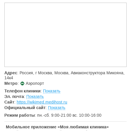
и оценить результат лечебных процедур.
Наши специалисты выезжают к Вам.
Если по каким-
то причинам Вы не можете приехать на прием к врачу, в
нашей клиники Вы можете воспользоваться уникальной
услугой «выезд врача на дом» и получить необходимую
помощь, не выходя из дома.
Мы работаем в удобное для Вас время с 9 утра и до 21
вечера в будние дни и в субботу, а в воскресенье с 10 до
16 часов.
Адрес
: Россия, г Москва, Москва, Авиаконструктора Микояна,
14к4
Метро
:
Аэропорт
Телефон клиники
:
Показать
Эл. почта
:
Показать
Сайт
:
https://wikimed.medihost.ru
Официальный сайт
:
Показать
Режим работы
: пн.-сб. 9:00-21:00 вс. 10:00-16:00
Мобильное приложение «Моя любимая клиника»