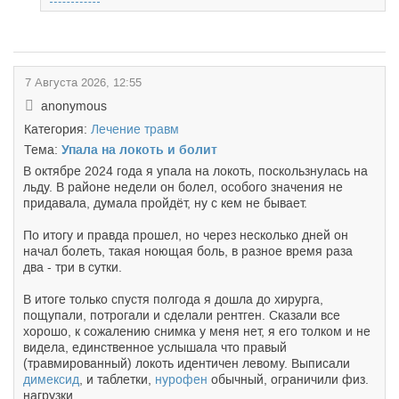
7 Августа 2026, 12:55
anonymous
Категория:
Лечение травм
Тема:
Упала на локоть и болит
В октябре 2024 года я упала на локоть, поскользнулась на
льду. В районе недели он болел, особого значения не
придавала, думала пройдёт, ну с кем не бывает.
По итогу и правда прошел, но через несколько дней он
начал болеть, такая ноющая боль, в разное время раза
два - три в сутки.
В итоге только спустя полгода я дошла до хирурга,
пощупали, потрогали и сделали рентген. Сказали все
хорошо, к сожалению снимка у меня нет, я его толком и не
видела, единственное услышала что правый
(травмированный) локоть идентичен левому. Выписали
димексид
, и таблетки,
нурофен
обычный, ограничили физ.
нагрузки.