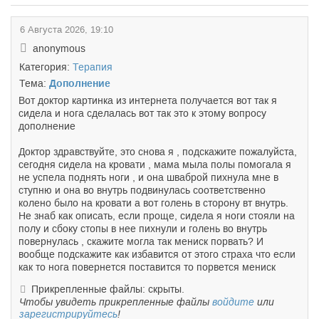
6 Августа 2026, 19:10
anonymous
Категория:
Терапия
Тема:
Дополнение
Вот доктор картинка из интернета получается вот так я
сидела и нога сделалась вот так это к этому вопросу
дополнение
Доктор здравствуйте, это снова я , подскажите пожалуйста,
сегодня сидела на кровати , мама мыла полы помогала я
не успела поднять ноги , и она шваброй пихнула мне в
ступню и она во внутрь подвинулась соответственно
колено было на кровати а вот голень в сторону вт внутрь.
Не знаб как описать, если проще, сидела я ноги стояли на
полу и сбоку стопы в нее пихнули и голень во внутрь
повернулась , скажите могла так мениск порвать? И
вообще подскажите как избавится от этого страха что если
как то нога повернется поставится то порвется мениск
Прикрепленные файлы: скрыты.
Чтобы увидеть прикрепленные файлы
войдите
или
зарегистрируйтесь
!