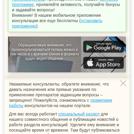
программе
, проявляйте активность, получайте бонусы
и задавайте вопросы!
Внимание! В нашем мобильном приложении
консультации все еще бесплатны (
установить
приложение
).
Обращаем ваше внимание, что
проконсультироваться теперь можно в
том числе и с врачами клиник в формате
аудио-видео общения.
Уважаемые консультанты, обратите внимание, что
давать назначения или прямые указания по
применению препаратов задающим вопросы –
запрещено! Пожалуйста, ознакомьтесь с
правилами
работы
консультантов на нашем портале.
Для вас всегда работает
специальный раздел
для
нашего совместного общения и публикации новостей о
работе раздела консультаций. Уделите ему внимание и
посещайте время от времени. Там будут публиковаться