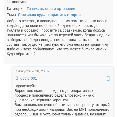
anonymous
Категория:
Травматология и ортопедия
Тема:
Я не знаю куда направить вопрос
Доброго вечера , в последнее время заметила , что после
ходьбы даже если не большой , даже если просто до
туалета и обратно , простите за сравнение, когда ложусь
начинается как бы жжение по верхней части бедра. Задней
в общем все бедра иногда т пятка стопа , а коленные
суставы как будто нечувствую, что они лежат на кровати ну
либо они тоже побаливают , что это может быть со мной?
Куда обратится?
7 Августа 2026, 20:39
doctor001
Здравствуйте!
Вероятнее всего речь идет о дегенеративных
процессе поясничного отдела позвоночника с
ущемление нервного корешка!
Вам правильнее очно обратиться к неврологу, который
при необходимости направит Вас на МРТ поясничного
отдела, ЭНМГ и установит точный диагноз, назначит