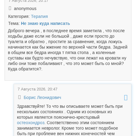
7 Августа 2026, 20:17
anonymous
Категория:
Терапия
Тема:
Не знаю куда написать
Доброго вечера , в последнее время заметила , что после
ходьбы даже если не большой , даже если просто до
туалета и обратно , простите за сравнение, когда ложусь
начинается как бы жжение по верхней части бедра. Задней
в общем все бедра иногда т пятка стопа , а коленные
суставы как будто нечувствую, что они лежат на кровати ну
либо они тоже побаливают , что это может быть со мной?
Куда обратится?.
7 Августа 2026, 20:47
Борис Леонидович
Здравствуйте! То что вы описываете может быть при
нескольких состояниях . Одним из основных из
которых является пояснично-крестцовый
остеохондроз
. Соответственно этим состоянием
занимается невролог. Кроме того может подобное
быть при проблеме вен нижних конечностей чем