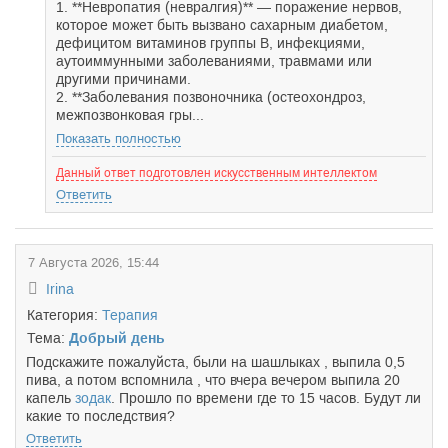
1. **Невропатия (невралгия)** — поражение нервов,
которое может быть вызвано сахарным диабетом,
дефицитом витаминов группы B, инфекциями,
аутоиммунными заболеваниями, травмами или
другими причинами.
2. **Заболевания позвоночника (остеохондроз,
межпозвонковая гры...
Показать полностью
Данный ответ подготовлен искусственным интеллектом
Ответить
7 Августа 2026, 15:44
Irina
Категория:
Терапия
Тема:
Добрый день
Подскажите пожалуйста, были на шашлыках , выпила 0,5
пива, а потом вспомнила , что вчера вечером выпила 20
капель
зодак
. Прошло по времени где то 15 часов. Будут ли
какие то последствия?
Ответить