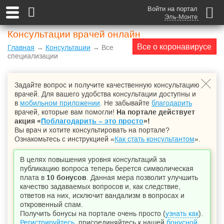
Войти на портал
Эль-Монте
Консультации врачей онлайн
Все о коронавирусе
Главная
→
Консультации
→ Все
специализации
Задайте вопрос и получите качественную консультацию
врачей. Для вашего удобства консультации доступны и
в
мобильном приложении
. Не забывайте
благодарить
врачей, которые вам помогли!
На портале действует
акция «
Поблагодарить – это просто
»!
Вы врач и хотите консультировать на портале?
Ознакомьтесь с инструкцией «
Как стать консультантом
».
В целях повышения уровня консультаций за
публикацию вопроса теперь берется символическая
плата в
10 бонусов
. Данная мера позволит улучшить
качество задаваемых вопросов и, как следствие,
ответов на них, исключит вандализм в вопросах и
откровенный спам.
Получить бонусы на портале очень просто (
узнать как
).
Регистрируйтесь
, присоединяйтесь к нашей
бонусной