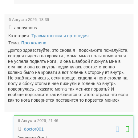
6 Августа 2026, 18:39
anonymous
Категория:
Травматология и ортопедия
Тема:
Про колено
Доктор здравствуйте, это снова я , подскажите пожалуйста,
сегодня сидела на кровати , мама мыла полы помогала я
не успела поднять ноги , и она шваброй пихнула мне в
ступню и она во внутрь подвинулась соответственно
колено было на кровати а вот голень в сторону вт внутрь.
Не знаб как описать, если проще, сидела я ноги стояли на
полу и сбоку стопы в нее пихнули и голень во внутрь
повернулась , скажите могла так мениск порвать? И
вообще подскажите как избавится от этого страха что если
как то нога повернется поставится то порвется мениск
6 Августа 2026, 21:46
doctor001