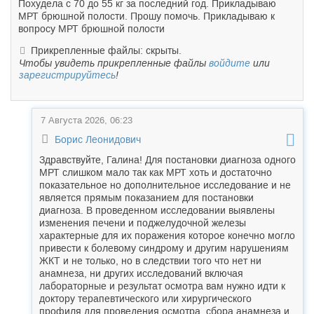
Похудела с 70 до 55 кг за последний год. Прикладываю
МРТ брюшной полости. Прошу помочь. Прикладываю к
вопросу МРТ брюшной полости
Прикрепленные файлы: скрыты.
Чтобы увидеть прикрепленные файлы
войдите
или
зарегистрируйтесь
!
7 Августа 2026, 06:23
Борис Леонидович
Здравствуйте, Галина! Для постановки диагноза одного
МРТ слишком мало так как МРТ хоть и достаточно
показательное но дополнительное исследование и не
является прямым показанием для постановки
диагноза. В проведенном исследовании выявлены
изменения печени и поджелудочной железы
характерные для их поражения которое конечно могло
привести к болевому синдрому и другим нарушениям
ЖКТ и не только, но в следствии того что нет ни
анамнеза, ни других исследований включая
лабораторные и результат осмотра вам нужно идти к
доктору терапевтического или хирургического
профиля для проведения осмотра, сбора анамнеза и