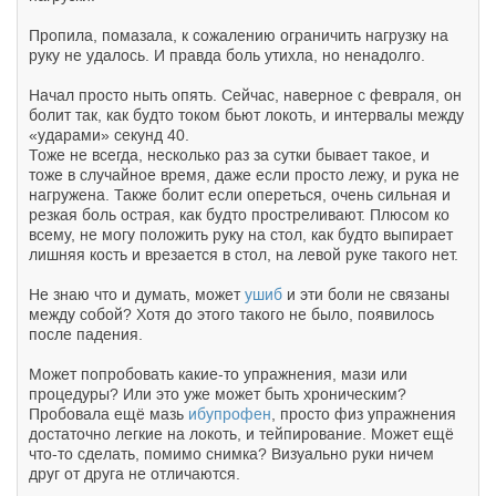
Пропила, помазала, к сожалению ограничить нагрузку на
руку не удалось. И правда боль утихла, но ненадолго.
Начал просто ныть опять. Сейчас, наверное с февраля, он
болит так, как будто током бьют локоть, и интервалы между
«ударами» секунд 40.
Тоже не всегда, несколько раз за сутки бывает такое, и
тоже в случайное время, даже если просто лежу, и рука не
нагружена. Также болит если опереться, очень сильная и
резкая боль острая, как будто простреливают. Плюсом ко
всему, не могу положить руку на стол, как будто выпирает
лишняя кость и врезается в стол, на левой руке такого нет.
Не знаю что и думать, может
ушиб
и эти боли не связаны
между собой? Хотя до этого такого не было, появилось
после падения.
Может попробовать какие-то упражнения, мази или
процедуры? Или это уже может быть хроническим?
Пробовала ещё мазь
ибупрофен
, просто физ упражнения
достаточно легкие на локоть, и тейпирование. Может ещё
что-то сделать, помимо снимка? Визуально руки ничем
друг от друга не отличаются.