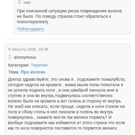
нви
При описанной ситуации риска повреждения колена
не было. По поводу страхов стоит обратиться к
психотерапевту.
Поблагодарить
6 Августа 2026, 18:39
anonymous
Категория:
Терапия
Тема:
Про колено
Доктор здравствуйте, это снова я , подскажите пожалуйста,
сегодня сидела на кровати , мама мыла полы помогала я
не успела поднять ноги , и она шваброй пихнула мне в
ступню и она во внутрь подвинулась соответственно
колено было на кровати а вот голень в сторону вт внутрь.
Не знаб как описать, если проще, сидела я ноги стояли на
полу и сбоку стопы в нее пихнули и голень во внутрь
повернулась , скажите могла так мениск порвать? И
вообще подскажите как избавится от этого страха что если
как то нога повернется поставится то порвется мениск .