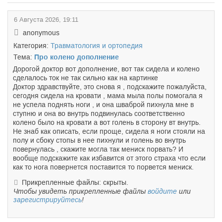
6 Августа 2026, 19:11
anonymous
Категория:
Травматология и ортопедия
Тема:
Про колено дополнение
Дорогой доктор вот дополнение, вот так сидела и колено
сделалось ток не так сильно как на картинке
Доктор здравствуйте, это снова я , подскажите пожалуйста,
сегодня сидела на кровати , мама мыла полы помогала я
не успела поднять ноги , и она шваброй пихнула мне в
ступню и она во внутрь подвинулась соответственно
колено было на кровати а вот голень в сторону вт внутрь.
Не знаб как описать, если проще, сидела я ноги стояли на
полу и сбоку стопы в нее пихнули и голень во внутрь
повернулась , скажите могла так мениск порвать? И
вообще подскажите как избавится от этого страха что если
как то нога повернется поставится то порвется мениск.
Прикрепленные файлы: скрыты.
Чтобы увидеть прикрепленные файлы
войдите
или
зарегистрируйтесь
!