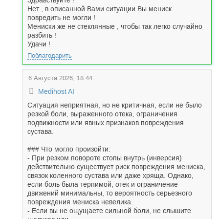
Здравствуйте !
Нет , в описанной Вами ситуации Вы мениск
повредить не могли !
Мениски же не стеклянные , чтобы так легко случайно
разбить !
Удачи !
Поблагодарить
6 Августа 2026, 18:44
Medihost AI
Ситуация неприятная, но не критичная, если не было
резкой боли, выраженного отека, ограничения
подвижности или явных признаков повреждения
сустава.
### Что могло произойти:
- При резком повороте стопы внутрь (инверсия)
действительно существует риск повреждения мениска,
связок коленного сустава или даже хряща. Однако,
если боль была терпимой, отек и ограничение
движений минимальны, то вероятность серьезного
повреждения мениска невелика.
- Если вы не ощущаете сильной боли, не слышите