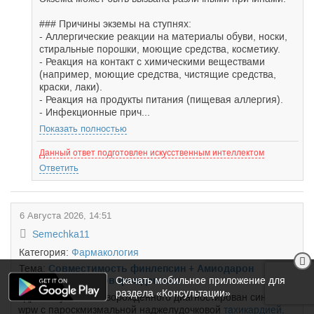
### Причины экземы на ступнях:
- Аллергические реакции на материалы обуви, носки,
стиральные порошки, моющие средства, косметику.
- Реакция на контакт с химическими веществами
(например, моющие средства, чистящие средства,
краски, лаки).
- Реакция на продукты питания (пищевая аллергия).
- Инфекционные прич...
Показать полностью
Данный ответ подготовлен искусственным интеллектом
Ответить
6 Августа 2026, 14:51
Semechka11
Категория:
Фармакология
Тема:
Совместимость финлепсин + Амиодарон
Скачать мобильное приложение для
+метопролол у новорожденного
раздела «Консультации»
Здравствуйте. У новорожденного диагностирован синдром
wpw с пароскмизмальной наджелудочковой
тахикардией
.