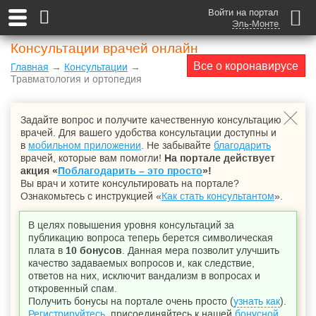
Войти на портал
Эль-Монте
Консультации врачей онлайн
Все о коронавирусе
Главная
→
Консультации
→
Травматология и ортопедия
Задайте вопрос и получите качественную консультацию
врачей. Для вашего удобства консультации доступны и
в
мобильном приложении
. Не забывайте
благодарить
врачей, которые вам помогли!
На портале действует
акция «
Поблагодарить – это просто
»!
Вы врач и хотите консультировать на портале?
Ознакомьтесь с инструкцией «
Как стать консультантом
».
В целях повышения уровня консультаций за
публикацию вопроса теперь берется символическая
плата в
10 бонусов
. Данная мера позволит улучшить
качество задаваемых вопросов и, как следствие,
ответов на них, исключит вандализм в вопросах и
откровенный спам.
Получить бонусы на портале очень просто (
узнать как
).
Регистрируйтесь
, присоединяйтесь к нашей
бонусной