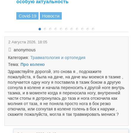
особую актуальность
Covid-19
Новости
2 Августа 2026, 18:05
anonymous
Категория:
Травматология и ортопедия
Тема:
Про колено
Здравствуйте дорогой, это снова я , подскажите
пожалуйста, я была на даче, на даче мы моемся в тазике ,
получается одну ногу я поставила в тазик боком а другую
согнула в колене и начала переносить к другой ноге внутрь
тазика, и в моменте когда я переносила ногу, внутренней
части стопы я дотронулась до таза и нога отскочила как
молния от таза, я не поняла просто нога в бок резко
откочила, или согнутая в колене голень в бок к наружи ,
скажите пожалуйста, могла я так травмировать мениск ?