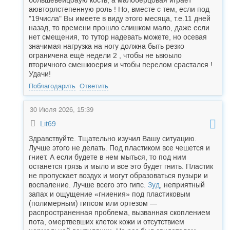
большеьеицоаую кость, а малоберцовая играет
аювторлстепенную роль ! Но, вместе с тем, если под
"19числа" Вы имеете в виду этого месяца, т.е.11 дней
назад, то времени прошло слишком мало, даже если
нет смещения, то тутор надевать можете, но осевая
значимая нагрузка на ногу должна быть резко
ограничена ещё недели 2 , чтобы не ьвюыло
вторичного смешкюерия и чтобы перелом срастался !
Удачи!
Поблагодарить
Ответить
30 Июля 2026, 15:39
Lit69
Здравствуйте. Тщательно изучил Вашу ситуацию.
Лучше этого не делать. Под пластиком все чешется и
гниет. А если будете в нем мыться, то под ним
останется грязь и мыло и все это будет гнить. Пластик
не пропускает воздух и могут образоваться пузыри и
воспаление. Лучше всего это гипс.
Зуд
, неприятный
запах и ощущение «гниения» под пластиковым
(полимерным) гипсом или ортезом —
распространенная проблема, вызванная скоплением
пота, омертвевших клеток кожи и отсутствием