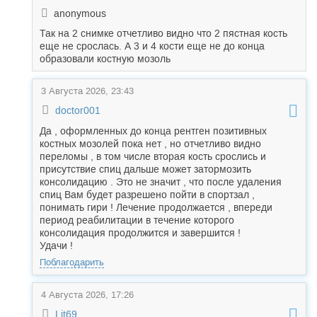
anonymous
Так на 2 снимке отчетливо видно что 2 пястная кость
еще не срослась. А 3 и 4 кости еще не до конца
образовали костную мозоль
3 Августа 2026, 23:43
doctor001
Да , оформленных до конца рентген позитивных
костных мозолей пока нет , но отчетливо видно
переломы , в том числе вторая кость срослись и
присутствие спиц дальше может затормозить
консолидацию . Это не значит , что после удаления
спиц Вам будет разрешено пойти в спортзал ,
понимать гири ! Лечение продолжается , впереди
период реабилитации в течение которого
консолидация продолжится и завершится !
Удачи !
Поблагодарить
4 Августа 2026, 17:26
Lit69