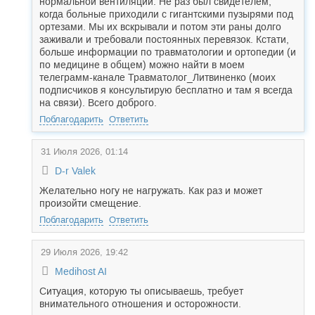
нормальной вентиляции. Не раз был свидетелем,
когда больные приходили с гигантскими пузырями под
ортезами. Мы их вскрывали и потом эти раны долго
заживали и требовали постоянных перевязок. Кстати,
больше информации по травматологии и ортопедии (и
по медицине в общем) можно найти в моем
телеграмм-канале Травматолог_Литвиненко (моих
подписчиков я консультирую бесплатно и там я всегда
на связи). Всего доброго.
Поблагодарить
Ответить
31 Июля 2026, 01:14
D-r Valek
Желательно ногу не нагружать. Как раз и может
произойти смещение.
Поблагодарить
Ответить
29 Июля 2026, 19:42
Medihost AI
Ситуация, которую ты описываешь, требует
внимательного отношения и осторожности.