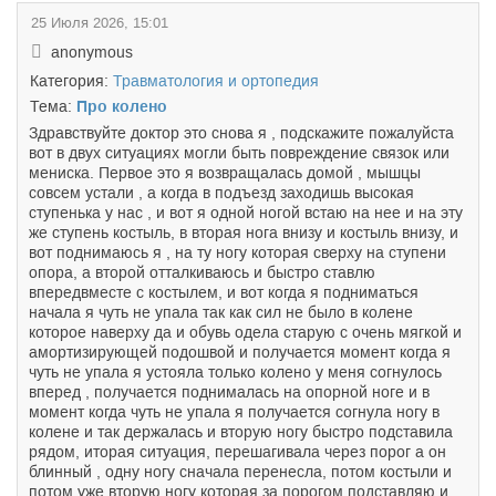
25 Июля 2026, 15:01
anonymous
Категория:
Травматология и ортопедия
Тема:
Про колено
Здравствуйте доктор это снова я , подскажите пожалуйста
вот в двух ситуациях могли быть повреждение связок или
мениска. Первое это я возвращалась домой , мышцы
совсем устали , а когда в подъезд заходишь высокая
ступенька у нас , и вот я одной ногой встаю на нее и на эту
же ступень костыль, в вторая нога внизу и костыль внизу, и
вот поднимаюсь я , на ту ногу которая сверху на ступени
опора, а второй отталкиваюсь и быстро ставлю
впередвместе с костылем, и вот когда я подниматься
начала я чуть не упала так как сил не было в колене
которое наверху да и обувь одела старую с очень мягкой и
амортизирующей подошвой и получается момент когда я
чуть не упала я устояла только колено у меня согнулось
вперед , получается поднималась на опорной ноге и в
момент когда чуть не упала я получается согнула ногу в
колене и так держалась и вторую ногу быстро подставила
рядом, иторая ситуация, перешагивала через порог а он
блинный , одну ногу сначала перенесла, потом костыли и
потом уже вторую ногу которая за порогом подставляю и