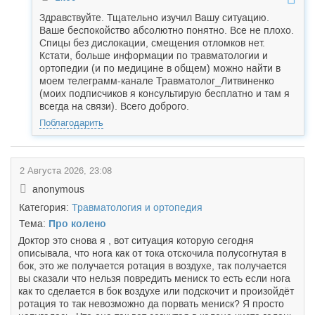
Здравствуйте. Тщательно изучил Вашу ситуацию.
Ваше беспокойство абсолютно понятно. Все не плохо.
Спицы без дислокации, смещения отломков нет.
Кстати, больше информации по травматологии и
ортопедии (и по медицине в общем) можно найти в
моем телеграмм-канале Травматолог_Литвиненко
(моих подписчиков я консультирую бесплатно и там я
всегда на связи). Всего доброго.
Поблагодарить
2 Августа 2026, 23:08
anonymous
Категория:
Травматология и ортопедия
Тема:
Про колено
Доктор это снова я , вот ситуация которую сегодня
описывала, что нога как от тока отскочила полусогнутая в
бок, это же получается ротация в воздухе, так получается
вы сказали что нельзя повредить мениск то есть если нога
как то сделается в бок воздухе или подскочит и произойдёт
ротация то так невозможно да порвать мениск? Я просто