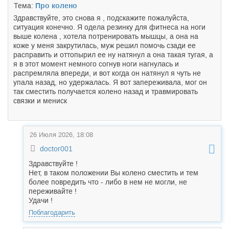
Тема:
Про колено
Здравствуйте, это снова я , подскажите пожалуйста,
ситуация конечно. Я одела резинку для фитнеса на ноги
выше колена , хотела потренировать мышцы, а она на
коже у меня закрутилась, муж решил помочь сзади ее
расправить и оттопырил ее ну натянул а она такая тугая, а
я в этот момент немного согнув ноги нагнулась и
распремляла впереди, и вот когда он натянул я чуть не
упала назад, но удержалась. Я вот запереживала, мог он
так сместить получается колено назад и травмировать
связки и мениск
26 Июля 2026, 18:08
doctor001
Здравствуйте !
Нет, в таком положении Вы колено сместить и тем
более повредить что - либо в нем не могли, не
переживайте !
Удачи !
Поблагодарить