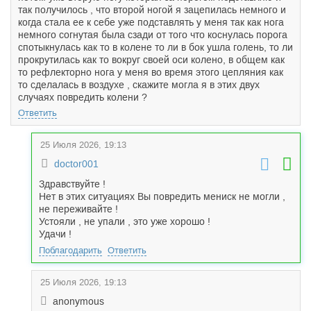
так получилось , что второй ногой я зацепилась немного и
когда стала ее к себе уже подставлять у меня так как нога
немного согнутая была сзади от того что коснулась порога
спотыкнулась как то в колене то ли в бок ушла голень, то ли
прокрутилась как то вокруг своей оси колено, в общем как
то рефлекторно нога у меня во время этого цепляния как
то сделалась в воздухе , скажите могла я в этих двух
случаях повредить колени ?
Ответить
25 Июля 2026, 19:13
doctor001
Здравствуйте !
Нет в этих ситуациях Вы повредить мениск не могли ,
не переживайте !
Устояли , не упали , это уже хорошо !
Удачи !
Поблагодарить
Ответить
25 Июля 2026, 19:13
anonymous