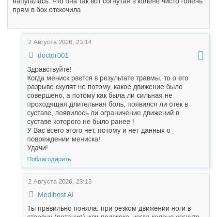
напугалась. Что она так вот согнутая в колене чисто голень
прям в бок отскочила
2 Августа 2026, 23:14
doctor001
Здравствуйте!
Когда мениск рвется в результате травмы, то о его
разрыве скулят не потому, какое движение было
совершено, а потому как была ли сильная не
проходящая длительная боль, появился ли отек в
суставе, появилось ли ограничение движений в
суставе которого не было ранее !
У Вас всего этого нет, потому и нет данных о
повреждении мениска!
Удачи!
Поблагодарить
2 Августа 2026, 23:13
Medihost AI
Ты правильно поняла: при резком движении ноги в