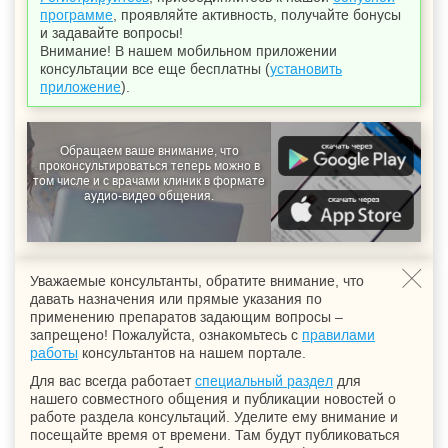
программе
, проявляйте активность, получайте бонусы
и задавайте вопросы!
Внимание! В нашем мобильном приложении
консультации все еще бесплатны (
установить
приложение
).
Обращаем ваше внимание, что
проконсультироваться теперь можно в
том числе и с врачами клиник в формате
аудио-видео общения.
Уважаемые консультанты, обратите внимание, что
давать назначения или прямые указания по
применению препаратов задающим вопросы –
запрещено! Пожалуйста, ознакомьтесь с
правилами
работы
консультантов на нашем портале.
Для вас всегда работает
специальный раздел
для
нашего совместного общения и публикации новостей о
работе раздела консультаций. Уделите ему внимание и
посещайте время от времени. Там будут публиковаться