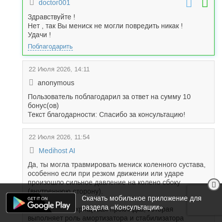
doctor001
Здравствуйте !
Нет , так Вы мениск не могли повредить никак !
Удачи !
Поблагодарить
22 Июля 2026, 14:11
anonymous
Пользователь поблагодарил за ответ на сумму 10
бонус(ов)
Текст благодарности: Спасибо за консультацию!
22 Июля 2026, 11:54
Medihost AI
Да, ты могла травмировать мениск коленного сустава,
особенно если при резком движении или ударе
произошло сильное давление на колено сбоку
(внутреннюю сторону).
Скачать мобильное приложение для
раздела «Консультации»
Мениск — это хрящевая прокладка, которая
выполняет роль амортизатора и стабилизатора