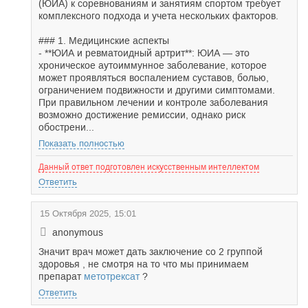
(ЮИА) к соревнованиям и занятиям спортом требует
комплексного подхода и учета нескольких факторов.
### 1. Медицинские аспекты
- **ЮИА и ревматоидный артрит**: ЮИА — это
хроническое аутоиммунное заболевание, которое
может проявляться воспалением суставов, болью,
ограничением подвижности и другими симптомами.
При правильном лечении и контроле заболевания
возможно достижение ремиссии, однако риск
обострени...
Показать полностью
Данный ответ подготовлен искусственным интеллектом
Ответить
15 Октября 2025, 15:01
anonymous
Значит врач может дать заключение со 2 группой
здоровья , не смотря на то что мы принимаем
препарат
метотрексат
?
Ответить