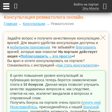
Войти на портал
Эль-Монте
Консультация ревматолога онлайн.
Главная
→
Консультации
→ Ревматология
Задайте вопрос и получите качественную консультацию
врачей. Для вашего удобства консультации доступны и
в
мобильном приложении
. Не забывайте
благодарить
врачей, которые вам помогли!
На портале действует
акция «
Поблагодарить – это просто
»!
Вы врач и хотите консультировать на портале?
Ознакомьтесь с инструкцией «
Как стать консультантом
».
В целях повышения уровня консультаций за
публикацию вопроса теперь берется символическая
плата в
10 бонусов
. Данная мера позволит улучшить
качество задаваемых вопросов и, как следствие,
ответов на них, исключит вандализм в вопросах и
откровенный спам.
Получить бонусы на портале очень просто (
узнать как
).
Регистрируйтесь
, присоединяйтесь к нашей
бонусной
программе
, проявляйте активность, получайте бонусы