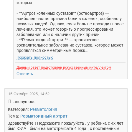
которых:
- **Артроз коленных суставов** (остеоартроз) —
наиболее частая причина боли в коленях, особенно у
пожилых людей. Однако, если боль не проходит после
лечения, это может говорить о прогрессировании
заболевания или о наличии других причин.
- **Ревматоидный артрит** — хроническое
воспалительное заболевание суставов, которое может
проявляться симметричным пораж...
Показать полностью
Данный ответ подготовлен искусственным интеллектом
Ответить
15 Октября 2025, 14:52
anonymous
Категория:
Ревматология
Тема:
Ревматоидный артрит
Здравствуйте ! Подскажите пожалуйста , у ребенка с 4х лет
был ЮИА , были на метотрексате 4 года , с постепенным