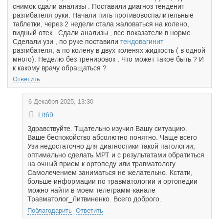
снимок сдали анализы . Поставили диагноз тенденит
разгибателя руки. Начали пить противовоспалительные
таблетки, через 2 недели стала жаловаться на колено,
видный отек . Сдали анализы , все показатели в норме .
Сделали узи , по руке поставили
тендовагинит
разгибателя, а по колену в двух коленях жидкость ( в одной
много). Неделю без тренировок . Что может такое быть ? И
к какому врачу обращаться ?
Ответить
6 Декабря 2025, 13:30
Lit69
Здравствуйте. Тщательно изучил Вашу ситуацию.
Ваше беспокойство абсолютно понятно. Чаще всего
Узи недостаточно для диагностики такой патологии,
оптимально сделать МРТ и с результатами обратиться
на очный прием к ортопеду или травматологу.
Самолечением заниматься не желательно. Кстати,
больше информации по травматологии и ортопедии
можно найти в моем телеграмм-канале
Травматолог_Литвиненко. Всего доброго.
Поблагодарить
Ответить