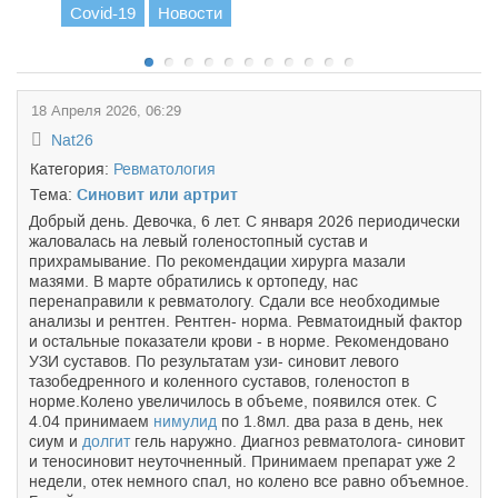
Covid-19
Новости
18 Апреля 2026, 06:29
Nat26
Категория:
Ревматология
Тема:
Синовит или артрит
Добрый день. Девочка, 6 лет. С января 2026 периодически
жаловалась на левый голеностопный сустав и
прихрамывание. По рекомендации хирурга мазали
мазями. В марте обратились к ортопеду, нас
перенаправили к ревматологу. Сдали все необходимые
анализы и рентген. Рентген- норма. Ревматоидный фактор
и остальные показатели крови - в норме. Рекомендовано
УЗИ суставов. По результатам узи- синовит левого
тазобедренного и коленного суставов, голеностоп в
норме.Колено увеличилось в объеме, появился отек. С
4.04 принимаем
нимулид
по 1.8мл. два раза в день, нек
сиум и
долгит
гель наружно. Диагноз ревматолога- синовит
и теносиновит неуточненный. Принимаем препарат уже 2
недели, отек немного спал, но колено все равно объемное.