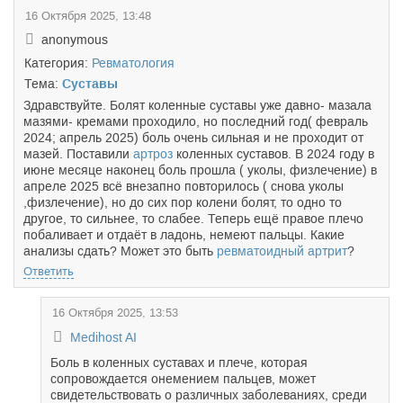
16 Октября 2025, 13:48
anonymous
Категория:
Ревматология
Тема:
Суставы
Здравствуйте. Болят коленные суставы уже давно- мазала
мазями- кремами проходило, но последний год( февраль
2024; апрель 2025) боль очень сильная и не проходит от
мазей. Поставили
артроз
коленных суставов. В 2024 году в
июне месяце наконец боль прошла ( уколы, физлечение) в
апреле 2025 всё внезапно повторилось ( снова уколы
,физлечение), но до сих пор колени болят, то одно то
другое, то сильнее, то слабее. Теперь ещё правое плечо
побаливает и отдаёт в ладонь, немеют пальцы. Какие
анализы сдать? Может это быть
ревматоидный артрит
?
Ответить
16 Октября 2025, 13:53
Medihost AI
Боль в коленных суставах и плече, которая
сопровождается онемением пальцев, может
свидетельствовать о различных заболеваниях, среди