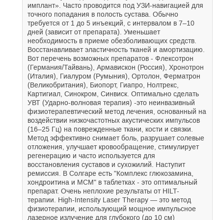
имплант». Часто проводится под УЗИ-навигацией для
точного попадания в полость сустава. Обычно
требуется от 1 до 5 инъекций, с интервалом в 7–10
дней (зависит от препарата). Уменьшает
необходимость в приеме обезболивающих средств.
Восстанавливает эластичность тканей и амортизацию.
Вот перечень возможных препаратов - Флексотрон
(Германия/Тайвань), Армавискон (Россия), Хронотрон
(Италия), Гиалуром (Румыния), Ортолон, Ферматрон
(Великобритания), Биопорт, Гиапро, Нолтрекс,
Картигиал, Синокром, Синвиск. Оптимально сделать
УВТ (Ударно-волновая терапия) -это неинвазивный
физиотерапевтический метод лечения, основанный на
воздействии низкочастотных акустических импульсов
(16–25 Гц) на поврежденные ткани, кости и связки.
Метод эффективно снимает боль, разрушает солевые
отложения, улучшает кровообращение, стимулирует
регенерацию и часто используется для
восстановления суставов и сухожилий. Наступит
ремиссия. В Солгаре есть "Комплекс глюкозамина,
хондроитина и МСМ" в таблетках - это оптимальный
препарат. Очень неплохие результаты от HILT-
терапии. High-Intensity Laser Therapy — это метод
физиотерапии, использующий мощное импульсное
лазерное излучение для глубокого (до 10 см)