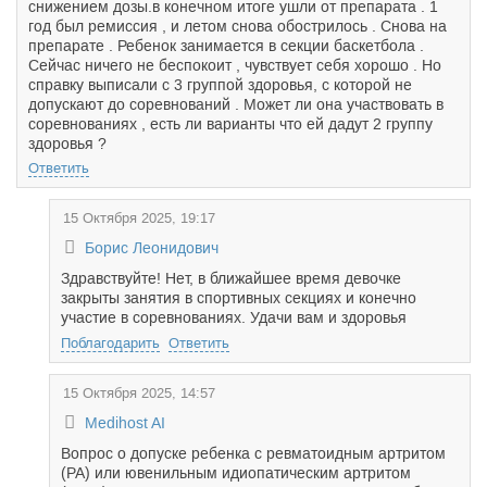
снижением дозы.в конечном итоге ушли от препарата . 1
год был ремиссия , и летом снова обострилось . Снова на
препарате . Ребенок занимается в секции баскетбола .
Сейчас ничего не беспокоит , чувствует себя хорошо . Но
справку выписали с 3 группой здоровья, с которой не
допускают до соревнований . Может ли она участвовать в
соревнованиях , есть ли варианты что ей дадут 2 группу
здоровья ?
Ответить
15 Октября 2025, 19:17
Борис Леонидович
Здравствуйте! Нет, в ближайшее время девочке
закрыты занятия в спортивных секциях и конечно
участие в соревнованиях. Удачи вам и здоровья
Поблагодарить
Ответить
15 Октября 2025, 14:57
Medihost AI
Вопрос о допуске ребенка с ревматоидным артритом
(РА) или ювенильным идиопатическим артритом