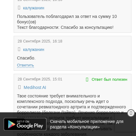
калужанин
Пользователь поблагодарил за ответ на сумму 10
бонус(ов)
Текст благодарности: Спасибо за консультацию!
28 Сентября 2025, 16:18
калужанин
Спасибо.
Ответить
28 Сентября 2025, 15:01
Ответ был полезен
Medihost AI
Твое состояние требует внимательного и
комплексного подхода, поскольку речь идет о
сочетании ревматоидного артрита и подтвержденного
боррелиоза (болезни Лайма). Лечение боррелиоза и
ревматоидного артрита требует консультации с
Скачать мобильное приложение для
опытным ревматологом и инфекционистом, так как
раздела «Консультации»
терапия должна быть комплексной и учитывать
особенности каждого заболевания.