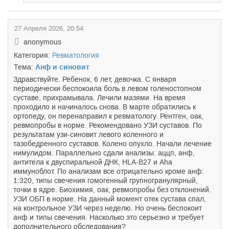
27 Апреля 2026, 20:54
anonymous
Категория:
Ревматология
Тема:
Анф и синовит
Здравствуйте. Ребенок, 6 лет, девочка. С января
периодически беспокоила боль в левом голеностопном
суставе, прихрамывала. Лечили мазями. На время
проходило и начиналось снова. В марте обратились к
ортопеду, он перенаправил к ревматологу. Рентген, оак,
ревмопробы в норме. Рекомендовано УЗИ суставов. По
результатам узи-синовит левого коленного и
тазобедренного суставов. Колено опухло. Начали лечение
нимулидом. Параллельно сдали анализы: аццп, анф,
антитела к двуспиральной ДНК, HLA-B27 и Aha
иммуноблот. По анализам все отрицательно кроме анф:
1:320, типы свечения гомогенный групногранулярный,
точки в ядре. Биохимия, оак, ревмопробы без отклонений.
УЗИ ОБП в норме. На данный момент отек сустава спал,
на контрольное УЗИ через неделю. Но очень беспокоит
анф и типы свечения. Насколько это серьезно и требует
дополнительного обследования?