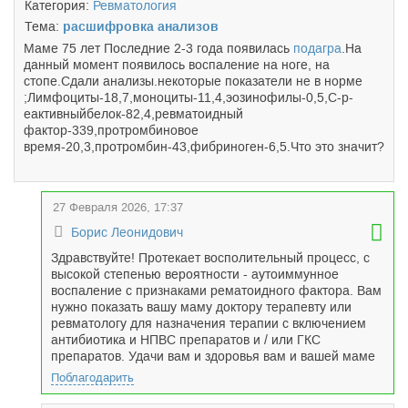
Категория:
Ревматология
Тема:
расшифровка анализов
Маме 75 лет Последние 2-3 года появилась
подагра
.На
данный момент появилось воспаление на ноге, на
стопе.Сдали анализы.некоторые показатели не в норме
;Лимфоциты-1­8,7,моноциты­-11,4,эозино­филы-0,5,С-р­
еактивный­белок-82,4,ревматоидный
фактор-339,протромбиновое
время-20,3,протромбин-43,фибриноген-6,5.Что это значит?
27 Февраля 2026, 17:37
Борис Леонидович
Здравствуйте! Протекает восполительный процесс, с
высокой степенью вероятности - аутоиммунное
воспаление с признаками рематоидного фактора. Вам
нужно показать вашу маму доктору терапевту или
ревматологу для назначения терапии с включением
антибиотика и НПВС препаратов и / или ГКС
препаратов. Удачи вам и здоровья вам и вашей маме
Поблагодарить