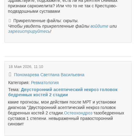
Здравствуйте, подскажите, есть ли на рентген снимках
признаки саркоиелита? Или что то не так с Крестцово-
подвздошными суставами
Прикрепленные файлы: скрыты.
Чтобы увидеть прикрепленные файлы
войдите
или
зарегистрируйтесь
!
18 Мая 2026, 11:10
Пономарева Светлана Васильевна
Категория:
Ревматология
Тема:
Двусторонний асептический некроз головок
бедренных костей 2 стадии
какие прогнозы, мои действия после МРТ и установки
диагноза "Двусторонний асептический некроз головок
бедренных костей 2 стадии.
Остеохондроз
тазобедренных
суставов 1 степени. невыраженный правосторонний
синовит