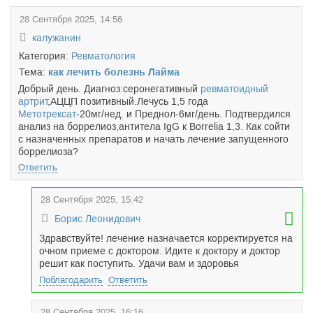
28 Сентября 2025, 14:56
калужанин
Категория:
Ревматология
Тема:
как лечить болезнь Лайма
Добрый день. Диагноз:серонегативный
ревматоидный
артрит
,АЦЦП позитивный.Лечусь 1,5 года
Метотрексат
-20мг/нед. и Преднол-6мг/день. Подтвердился
анализ на боррелиоз,антитела IgG к Borrelia 1,3. Как сойти
с назначенных препаратов и начать лечение запущенного
боррелиоза?
Ответить
28 Сентября 2025, 15:42
Борис Леонидович
Здравствуйте! лечение назначается корректируется на
очном приеме с доктором. Идите к доктору и доктор
решит как поступить. Удачи вам и здоровья
Поблагодарить
Ответить
28 Сентября 2025, 16:16