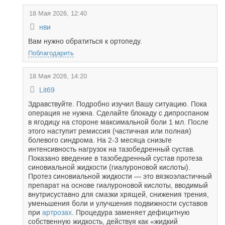
18 Мая 2026, 12:40
нви
Вам нужно обратиться к ортопеду.
Поблагодарить
18 Мая 2026, 14:20
Lit69
Здравствуйте. Подробно изучил Вашу ситуацию. Пока
операция не нужна. Сделайте блокаду с дипроспаном
в ягодицу на стороне максимальной боли 1 мл. После
этого наступит ремиссия (частичная или полная)
болевого синдрома. На 2-3 месяца снизьте
интенсивность нагрузок на тазобедренный сустав.
Показано введение в тазобедренный сустав протеза
синовиальной жидкости (гиалуроновой кислоты).
Протез синовиальной жидкости — это вязкоэластичный
препарат на основе гиалуроновой кислоты, вводимый
внутрисуставно для смазки хрящей, снижения трения,
уменьшения боли и улучшения подвижности суставов
при
артрозах
. Процедура заменяет дефицитную
собственную жидкость, действуя как «жидкий