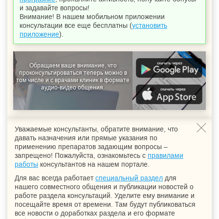
и задавайте вопросы!
Внимание! В нашем мобильном приложении
консультации все еще бесплатны (
установить
приложение
).
Обращаем ваше внимание, что
проконсультироваться теперь можно в
том числе и с врачами клиник в формате
аудио-видео общения.
Уважаемые консультанты, обратите внимание, что
давать назначения или прямые указания по
применению препаратов задающим вопросы –
запрещено! Пожалуйста, ознакомьтесь с
правилами
работы
консультантов на нашем портале.
Для вас всегда работает
специальный раздел
для
нашего совместного общения и публикации новостей о
работе раздела консультаций. Уделите ему внимание и
посещайте время от времени. Там будут публиковаться
все новости о доработках раздела и его формате