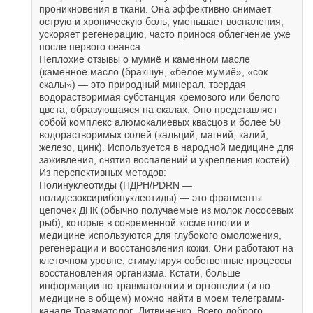
проникновения в ткани. Она эффективно снимает
острую и хроническую боль, уменьшает воспаления,
ускоряет регенерацию, часто принося облегчение уже
после первого сеанса.
Неплохие отзывы о мумиё и каменном масле
(каменное масло (бракшун, «белое мумиё», «сок
скалы») — это природный минерал, твердая
водорастворимая субстанция кремового или белого
цвета, образующаяся на скалах. Оно представляет
собой комплекс алюмокалиевых квасцов и более 50
водорастворимых солей (кальций, магний, калий,
железо, цинк). Используется в народной медицине для
заживления, снятия воспалений и укрепления костей).
Из перспективных методов:
Полинуклеотиды (ПДРН/PDRN —
полидезоксирибонуклеотиды) — это фрагменты
цепочек ДНК (обычно получаемые из молок лососевых
рыб), которые в современной косметологии и
медицине используются для глубокого омоложения,
регенерации и восстановления кожи. Они работают на
клеточном уровне, стимулируя собственные процессы
восстановления организма. Кстати, больше
информации по травматологии и ортопедии (и по
медицине в общем) можно найти в моем телеграмм-
канале Травматолог_Литвиненко. Всего доброго.