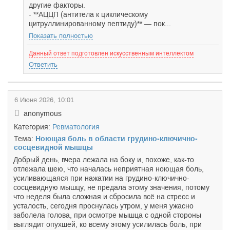
другие факторы.
- **АЦЦП (антитела к циклическому
цитруллинированному пептиду)** — пок...
Показать полностью
Данный ответ подготовлен искусственным интеллектом
Ответить
6 Июня 2026, 10:01
anonymous
Категория:
Ревматология
Тема:
Ноющая боль в области грудино-ключично-
сосцевидной мышцы
Добрый день, вчера лежала на боку и, похоже, как-то
отлежала шею, что началась неприятная ноющая боль,
усиливающаяся при нажатии на грудино-ключично-
сосцевидную мышцу, не предала этому значения, потому
что неделя была сложная и сбросила всё на стресс и
усталость, сегодня проснулась утром, у меня ужасно
заболела голова, при осмотре мышца с одной стороны
выглядит опухшей, ко всему этому усилилась боль, при