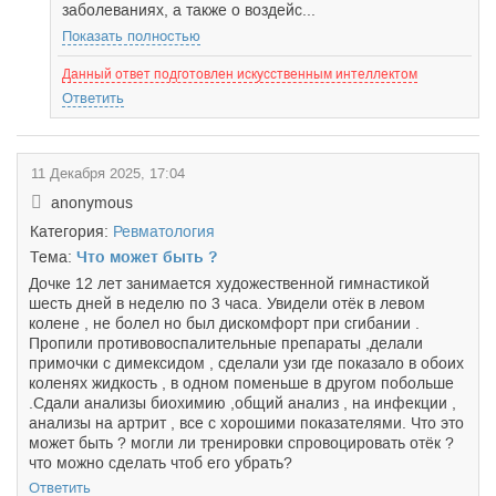
заболеваниях, а также о воздейс...
Показать полностью
Данный ответ подготовлен искусственным интеллектом
Ответить
11 Декабря 2025, 17:04
anonymous
Категория:
Ревматология
Тема:
Что может быть ?
Дочке 12 лет занимается художественной гимнастикой
шесть дней в неделю по 3 часа. Увидели отёк в левом
колене , не болел но был дискомфорт при сгибании .
Пропили противовоспалительные препараты ,делали
примочки с димексидом , сделали узи где показало в обоих
коленях жидкость , в одном поменьше в другом побольше
.Сдали анализы биохимию ,общий анализ , на инфекции ,
анализы на артрит , все с хорошими показателями. Что это
может быть ? могли ли тренировки спровоцировать отёк ?
что можно сделать чтоб его убрать?
Ответить