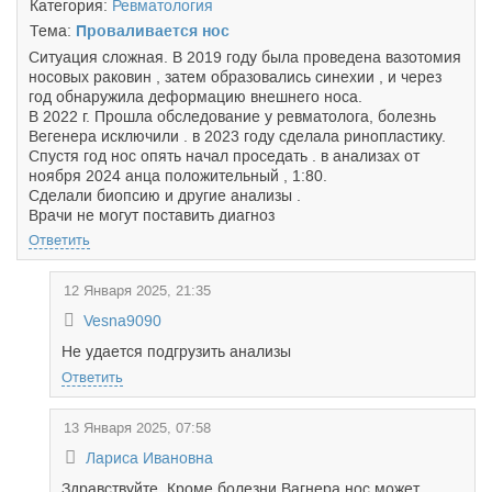
Категория:
Ревматология
Тема:
Проваливается нос
Ситуация сложная. В 2019 году была проведена вазотомия
носовых раковин , затем образовались синехии , и через
год обнаружила деформацию внешнего носа.
В 2022 г. Прошла обследование у ревматолога, болезнь
Вегенера исключили . в 2023 году сделала ринопластику.
Спустя год нос опять начал проседать . в анализах от
ноября 2024 анца положительный , 1:80.
Сделали биопсию и другие анализы .
Врачи не могут поставить диагноз
Ответить
12 Января 2025, 21:35
Vesna9090
Не удается подгрузить анализы
Ответить
13 Января 2025, 07:58
Лариса Ивановна
Здравствуйте. Кроме болезни Вагнера нос может