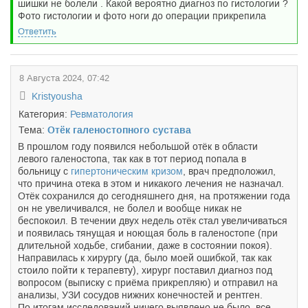
шишки не болели . Какой вероятно диагноз по гистологии ?
Фото гистологии и фото ноги до операции прикрепила
Ответить
8 Августа 2024, 07:42
Kristyousha
Категория:
Ревматология
Тема:
Отёк галеностопного сустава
В прошлом году появился небольшой отёк в области
левого галеностопа, так как в тот период попала в
больницу с
гипертоническим кризом
, врач предположил,
что причина отека в этом и никакого лечения не назначал.
Отёк сохранился до сегодняшнего дня, на протяжении года
он не увеличивался, не болел и вообще никак не
беспокоил. В течении двух недель отёк стал увеличиваться
и появилась тянущая и ноющая боль в галеностопе (при
длительной ходьбе, сгибании, даже в состоянии покоя).
Направилась к хирургу (да, было моей ошибкой, так как
стоило пойти к терапевту), хирург поставил диагноз под
вопросом (выписку с приёма прикрепляю) и отправил на
анализы, УЗИ сосудов нижних конечностей и рентген.
По итогам исследований ничего выявлено не было, все