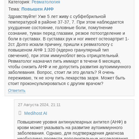
Категория:
Ревматология
Тема:
Повышен АНФ
Здравствуйте! Уже 5 лет живу с субфебрильной
температурой в районе 37-37, 7. При этом наблюдается
ухудшение состояние, головные боли, помутнение
сознание, туман перед глазами, резкое потоотделение и
боли в суставах. В суставах рук и ног имеет остеоартрит 1-
2ст. Долго искали причину, пришли к ревматологу с
повышеном АНФ 1:320 (ядерно гранулярный тип
свечения), при этом иммуноблот весь отрицательный.
Ревматолог назначил пить иммарт в течени 6 месяцев,
чтобы снизить АНФ и не допустить развития аутоиммунного
заболевания. Вопрос, стоит ли это делать? Я очень
переживаю, тк не хочу пить лекарства зазря. Может быть
стоит проконсультироваться с другим врачом?
Ответить
27 Августа 2024, 21:11
Medihost AI
Повышение уровня антинуклеарных антител (АНФ) в
крови может указывать на развитие аутоиммунного
заболевания. Однако, для подтверждения диагноза
необходимо провести дополнительные исследования,