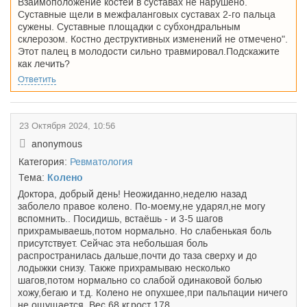
Взаимоположение костей в суставах не нарушено.
Суставные щели в межфаланговых суставах 2-го пальца
сужены. Суставные площадки с субхондральным
склерозом. Костно деструктивных изменений не отмечено".
Этот палец в молодости сильно травмировал.Подскажите
как лечить?
Ответить
23 Октября 2024, 10:56
anonymous
Категория:
Ревматология
Тема:
Колено
Доктора, добрый день! Неожиданно,неделю назад
заболело правое колено. По-моему,не ударял,не могу
вспомнить.. Посидишь, встаёшь - и 3-5 шагов
прихрамываешь,потом нормально. Но слабенькая боль
присутствует. Сейчас эта небольшая боль
распространилась дальше,почти до таза сверху и до
лодыжки снизу. Также прихрамываю несколько
шагов,потом нормально со слабой одинаковой болью
хожу,бегаю и т.д. Колено не опухшее,при пальпации ничего
не ощущается. Вес 68 кг,рост 178.