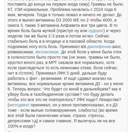
поставить до конца на первую когда сижу).Травмы не было.
КТ, УЗИ нормальные. Проблема началась с 2024 года 6
мая, вечером. Тогда я только лежал и ничего не делал. До
этого я выпил витамины D3 2000 МЕ по 2 чтобы 4000, и
омега 3, также 3 витамина Алфавита все три цвета. В то
время боль была жуткой (приступ ну или
судорог
) и через
неделю так же была 2-3 раза и потом исчез. Сейчас
стабильно боль в в ягодице и в паховой области. Когда
поднимаю ногу есть боль. Принимал в/в
диклофенак
-акос,
ревмаксикам,
мелоксикам
. До этой боли у меня была отек
в голеностопе было просто так (не знаю, травмы не было,
хрустел много раз, в МРТ сказали всё нормально, хотя
если приглядеться то есть немножко отеки, боли сейчас
нет в г/стопе). Принимал ЛФК 5 дней, дальше буду
работать с фит - резинками. И ещё сдавал анализ на
витамины, все нормальные кроме витамина Д3 - он у меня
6. Теперь вопрос: Что будет со мной в дальнейшем? как я
уберу боль в тазобедренном суставе? что буду делать
чтобы это все это не повторялось? ЛФК надо? Лекарства?
(
методжект
принимал, он у меня противопоказан, и к Д3
тоже - если выпью головокружения, слабость) (во время
все этой были панические атаки, страхи, стрессы,
депрессиии т.д) и самое главное, Я вылечусь ли на все
100% и когда?