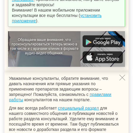
и задавайте вопросы!
Внимание! В нашем мобильном приложении
консультации все еще бесплатны (
установить
приложение
).
Обращаем ваше внимание, что
проконсультироваться теперь можно в
том числе и с врачами клиник в формате
аудио-видео общения.
Уважаемые консультанты, обратите внимание, что
давать назначения или прямые указания по
применению препаратов задающим вопросы –
запрещено! Пожалуйста, ознакомьтесь с
правилами
работы
консультантов на нашем портале.
Для вас всегда работает
специальный раздел
для
нашего совместного общения и публикации новостей о
работе раздела консультаций. Уделите ему внимание и
посещайте время от времени. Там будут публиковаться
все новости о доработках раздела и его формате