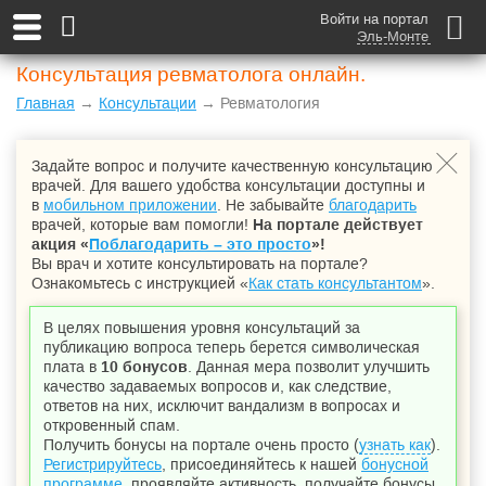
Войти на портал
Эль-Монте
Консультация ревматолога онлайн.
Главная
→
Консультации
→ Ревматология
Задайте вопрос и получите качественную консультацию
врачей. Для вашего удобства консультации доступны и
в
мобильном приложении
. Не забывайте
благодарить
врачей, которые вам помогли!
На портале действует
акция «
Поблагодарить – это просто
»!
Вы врач и хотите консультировать на портале?
Ознакомьтесь с инструкцией «
Как стать консультантом
».
В целях повышения уровня консультаций за
публикацию вопроса теперь берется символическая
плата в
10 бонусов
. Данная мера позволит улучшить
качество задаваемых вопросов и, как следствие,
ответов на них, исключит вандализм в вопросах и
откровенный спам.
Получить бонусы на портале очень просто (
узнать как
).
Регистрируйтесь
, присоединяйтесь к нашей
бонусной
программе
, проявляйте активность, получайте бонусы