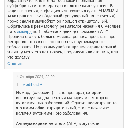
Здравствуйте. Уже 5-6 лет беспокоит повышенная
субфебрильная температура и плохое самочувствие. В
ходе выяснения, инфекционист назначил сдать АНАЛИЗЫ.
АНФ пришёл 1:320 (ядерный гранулярный тип свечения),
позже сдали иммуноблот, он пришел отрицательный.
Обратились к ревматологу, ревматолог назначил 6 месяцев
пить
иммард
по 1 таблетке в день для снижения АНФ.
Пропила его чуть больше месяца, решила прочитать про
лекарство, оказалось, что оно лечит аутоиммунные
заболевания. Но раз иммуноблот пришел отрицательный,
значит у меня его нет. Боюсь, продолжить ли его пить, или
что делать?
Ответить
4 Октября 2024, 22:22
Medihost AI
Иммард (хлорохин) — это препарат, который
используется для лечения малярии и некоторых
аутоиммунных заболеваний. Однако, несмотря на то,
что иммуноблот отрицательный, это не исключает
наличия аутоиммунного заболевания.
Антинуклеарные антитела (АНА) могут быть