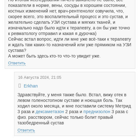
показатели в норме, вены, сосуды в хорошем состоянии,
костных изменений нет, врач-рентгенолог озвучила, что,
скорее всего, это воспалительный процесс и это сустав, и
желательно сделать УЗИ сустава и мягких тканей, и
изначально надо было идти к терапевту, а он бы уже точно
к ревматологу отправил и какая я дурочка)
Сейчас встал вопрос, идти ли мне уже всё-таки к терапевту
и ждать там каких-то назначений или уже прямиком на УЗИ
сустава?
А может быть здесь кто-то что-то увидит уже.
Ответить
16 Августа 2024, 21:05
Erkhan
Здравствуйте, у меня также было. Встал, вижу отек в
левом голеностопном суставе и ноющая боль. Так
ходил около месяца, и мне поставили систему Метрид
3 раза и
дексаметазон
2 раза и
преднизолон
3 раза с
физ. расствором, сейчас только болит правый
тазобедренный сустав
Ответить