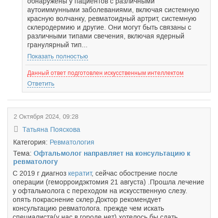
обнаружены у пациентов с различными
аутоиммунными заболеваниями, включая системную
красную волчанку, ревматоидный артрит, системную
склеродермию и другие. Они могут быть связаны с
различными типами свечения, включая ядерный
гранулярный тип...
Показать полностью
Данный ответ подготовлен искусственным интеллектом
Ответить
2 Октября 2024, 09:28
Татьяна Пояскова
Категория:
Ревматология
Тема:
Офтальмолог направляет на консультацию к
ревматологу
С 2019 г диагноз
кератит
, сейчас обострение после
операции (геморроидэктомия 21 августа) .Прошла лечение
у офтальмолога с переходом на искусственную слезу.
опять покраснение склер.Доктор рекомендует
консультацию ревматолога. прежде чем искать
специалиста(у нас в городе нет) хотелось бы сдать