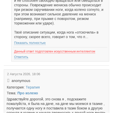
и не способен свободно вращаться или смещаться в
стороны. Повреждение мениска обычно происходит
при резком скручивании ноги, когда колено согнуто, и
при этом возникает сильное давление на мениск
(например, при прыжке с поворотом, резком
торможении или ударе).
Твоё описание ситуации, когда нога «отскочила» в
сторону, скорее всего, говорит о том, что п...
Показать полностью
Данный ответ подготовлен искусственным интеллектом
Ответить
2 Августа 2026, 18:06
anonymous
Категория:
Терапия
Тема:
Про колено
Здравствуйте дорогой, это снова я , подскажите
пожалуйста, я была на даче, на даче мы моемся в тазике ,
получается одну ногу я поставила в тазик боком а другую
согнула в колене и начала переносить к другой ноге внутрь