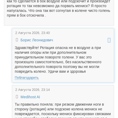
как то сделается в бок воздухе или подскочит и произойдёт
ротация то так невозможно да порвать мениск? Я просто
напугалась. Что она так вот согнутая в колене чисто голень
прям в бок отскочила .
2 Августа 2026, 23:40
Борис Леонидович
Здравствуйте! Ротация опасна не в воздухе а при
наличия опоры или при дополнительном
принудительном повороте голени. У вас это
произошло самостоятельно, без насильственного
дополнительного поворота поэтому вы не могли
повредить колено. Удачи вам и здоровья
Поблагодарить
2 Августа 2026, 23:14
Medihost AI
Ты правильно поняла: при резком движении ноги в
сторону (ротация) или подскоке колена мениск не
повреждается, поскольку мениск фиксирован связками