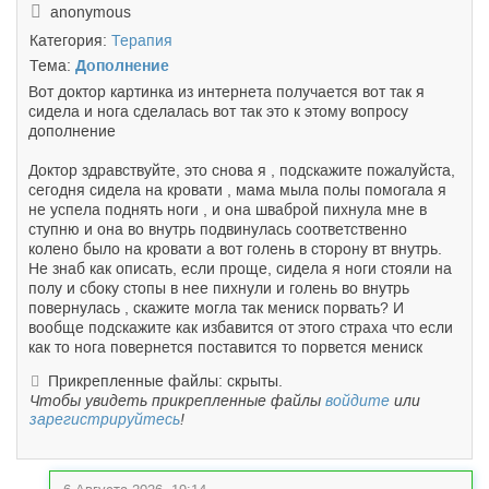
anonymous
Категория:
Терапия
Тема:
Дополнение
Вот доктор картинка из интернета получается вот так я
сидела и нога сделалась вот так это к этому вопросу
дополнение
Доктор здравствуйте, это снова я , подскажите пожалуйста,
сегодня сидела на кровати , мама мыла полы помогала я
не успела поднять ноги , и она шваброй пихнула мне в
ступню и она во внутрь подвинулась соответственно
колено было на кровати а вот голень в сторону вт внутрь.
Не знаб как описать, если проще, сидела я ноги стояли на
полу и сбоку стопы в нее пихнули и голень во внутрь
повернулась , скажите могла так мениск порвать? И
вообще подскажите как избавится от этого страха что если
как то нога повернется поставится то порвется мениск
Прикрепленные файлы: скрыты.
Чтобы увидеть прикрепленные файлы
войдите
или
зарегистрируйтесь
!