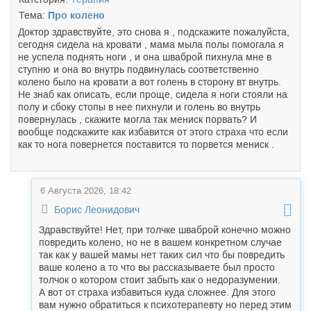
Тема:
Про колено
Доктор здравствуйте, это снова я , подскажите пожалуйста,
сегодня сидела на кровати , мама мыла полы помогала я
не успела поднять ноги , и она шваброй пихнула мне в
ступню и она во внутрь подвинулась соответственно
колено было на кровати а вот голень в сторону вт внутрь.
Не знаб как описать, если проще, сидела я ноги стояли на
полу и сбоку стопы в нее пихнули и голень во внутрь
повернулась , скажите могла так мениск порвать? И
вообще подскажите как избавится от этого страха что если
как то нога повернется поставится то порвется мениск .
6 Августа 2026, 18:42
Борис Леонидович
Здравствуйте! Нет, при толчке шваброй конечно можно
повредить колено, но не в вашем конкретном случае
так как у вашей мамы нет таких сил что бы повредить
ваше колено а то что вы рассказываете был просто
толчок о котором стоит забыть как о недоразумении.
А вот от страха избавиться куда сложнее. Для этого
вам нужно обратиться к психотерапевту но перед этим