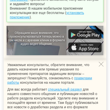
и задавайте вопросы!
Внимание! В нашем мобильном приложении
консультации все еще бесплатны (
установить
приложение
).
Обращаем ваше внимание, что
проконсультироваться теперь можно в
том числе и с врачами клиник в формате
аудио-видео общения.
Уважаемые консультанты, обратите внимание, что
давать назначения или прямые указания по
применению препаратов задающим вопросы –
запрещено! Пожалуйста, ознакомьтесь с
правилами
работы
консультантов на нашем портале.
Для вас всегда работает
специальный раздел
для
нашего совместного общения и публикации новостей о
работе раздела консультаций. Уделите ему внимание и
посещайте время от времени. Там будут публиковаться
все новости о доработках раздела и его формате