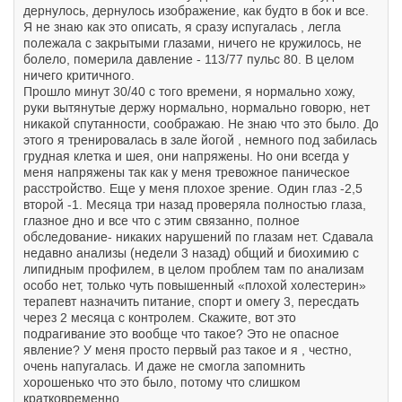
дернулось, дернулось изображение, как будто в бок и все.
Я не знаю как это описать, я сразу испугалась , легла
полежала с закрытыми глазами, ничего не кружилось, не
болело, померила давление - 113/77 пульс 80. В целом
ничего критичного.
Прошло минут 30/40 с того времени, я нормально хожу,
руки вытянутые держу нормально, нормально говорю, нет
никакой спутанности, соображаю. Не знаю что это было. До
этого я тренировалась в зале йогой , немного под забилась
грудная клетка и шея, они напряжены. Но они всегда у
меня напряжены так как у меня тревожное паническое
расстройство. Еще у меня плохое зрение. Один глаз -2,5
второй -1. Месяца три назад проверяла полностью глаза,
глазное дно и все что с этим связанно, полное
обследование- никаких нарушений по глазам нет. Сдавала
недавно анализы (недели 3 назад) общий и биохимию с
липидным профилем, в целом проблем там по анализам
особо нет, только чуть повышенный «плохой холестерин»
терапевт назначить питание, спорт и омегу 3, пересдать
через 2 месяца с контролем. Скажите, вот это
подрагивание это вообще что такое? Это не опасное
явление? У меня просто первый раз такое и я , честно,
очень напугалась. И даже не смогла запомнить
хорошенько что это было, потому что слишком
кратковременно