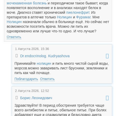
мочекаменная болезнь
и переодичкски такое бывает, когда
появляется восполнение и в анализах находят белок в
моче. Диагноз ставят хронический
пиелонефрит
. Из
препаратов в аптечке только
Нолицин
и
Фурамаг
. Мне
Нолицин
назначали обычно в больнице ещё. Но сейчас нет
возможности посетить врача. Можно ли пить их
одновременно или лучше что-то одно. И что лучше?
Ответить
1 Августа 2026, 15:36
Dr.endocrinolog. Kudryashova
Принимайте
нолицин
и пить много чистой сырой воды,
морсов.можно заваривать лист брусники, земляники и
пить как чай почаще.
Поблагодарить
Ответить
2 Августа 2026, 12:52
Борис Леонидович
Здравствуйте! В период обострения требуется чаще
всего антибиотик и питье, обильное питье. При болях
добавляют еще и спазмолитик и безусловно диета