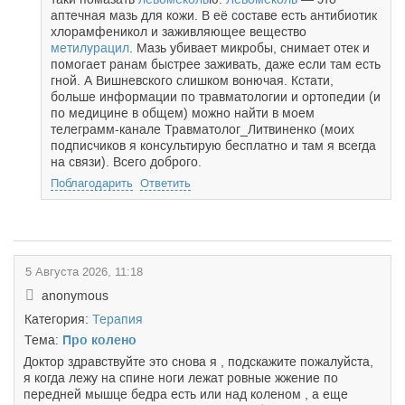
аптечная мазь для кожи. В её составе есть антибиотик
хлорамфеникол и заживляющее вещество
метилурацил
. Мазь убивает микробы, снимает отек и
помогает ранам быстрее заживать, даже если там есть
гной. А Вишневского слишком вонючая. Кстати,
больше информации по травматологии и ортопедии (и
по медицине в общем) можно найти в моем
телеграмм-канале Травматолог_Литвиненко (моих
подписчиков я консультирую бесплатно и там я всегда
на связи). Всего доброго.
Поблагодарить
Ответить
5 Августа 2026, 11:18
anonymous
Категория:
Терапия
Тема:
Про колено
Доктор здравствуйте это снова я , подскажите пожалуйста,
я когда лежу на спине ноги лежат ровные жжение по
передней мышце бедра есть или над коленом , а еще