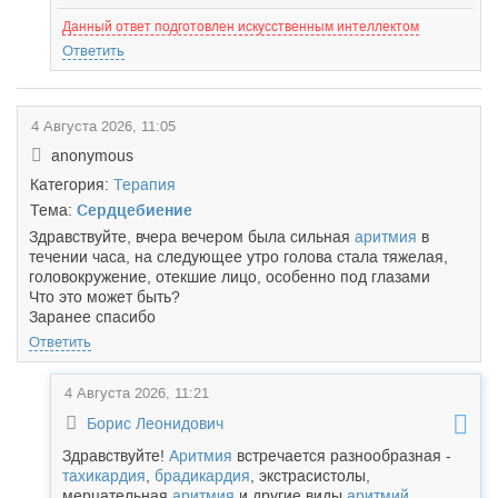
Данный ответ подготовлен искусственным интеллектом
Ответить
4 Августа 2026, 11:05
anonymous
Категория:
Терапия
Тема:
Сердцебиение
Здравствуйте, вчера вечером была сильная
аритмия
в
течении часа, на следующее утро голова стала тяжелая,
головокружение, отекшие лицо, особенно под глазами
Что это может быть?
Заранее спасибо
Ответить
4 Августа 2026, 11:21
Борис Леонидович
Здравствуйте!
Аритмия
встречается разнообразная -
тахикардия
,
брадикардия
, экстрасистолы,
мерцательная
аритмия
и другие виды
аритмий
.