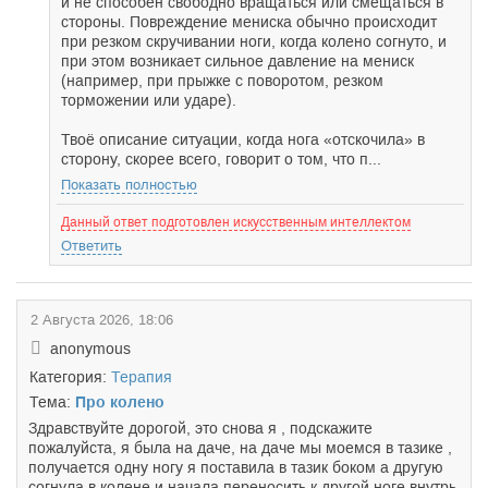
и не способен свободно вращаться или смещаться в
стороны. Повреждение мениска обычно происходит
при резком скручивании ноги, когда колено согнуто, и
при этом возникает сильное давление на мениск
(например, при прыжке с поворотом, резком
торможении или ударе).
Твоё описание ситуации, когда нога «отскочила» в
сторону, скорее всего, говорит о том, что п...
Показать полностью
Данный ответ подготовлен искусственным интеллектом
Ответить
2 Августа 2026, 18:06
anonymous
Категория:
Терапия
Тема:
Про колено
Здравствуйте дорогой, это снова я , подскажите
пожалуйста, я была на даче, на даче мы моемся в тазике ,
получается одну ногу я поставила в тазик боком а другую
согнула в колене и начала переносить к другой ноге внутрь