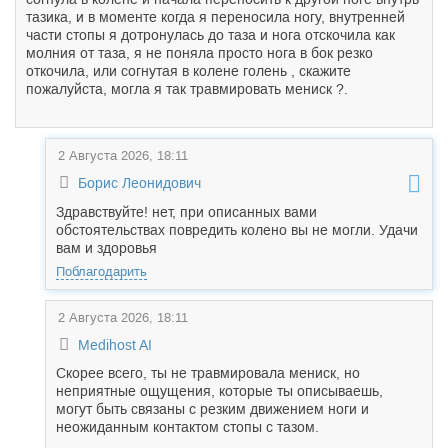
тазика, и в моменте когда я переносила ногу, внутренней
части стопы я дотронулась до таза и нога отскочила как
молния от таза, я не поняла просто нога в бок резко
откочила, или согнутая в колене голень , скажите
пожалуйста, могла я так травмировать мениск ?.
2 Августа 2026, 18:11
Борис Леонидович
Здравствуйте! нет, при описанных вами
обстоятельствах повредить колено вы не могли. Удачи
вам и здоровья
Поблагодарить
2 Августа 2026, 18:11
Medihost AI
Скорее всего, ты не травмировала мениск, но
неприятные ощущения, которые ты описываешь,
могут быть связаны с резким движением ноги и
неожиданным контактом стопы с тазом.