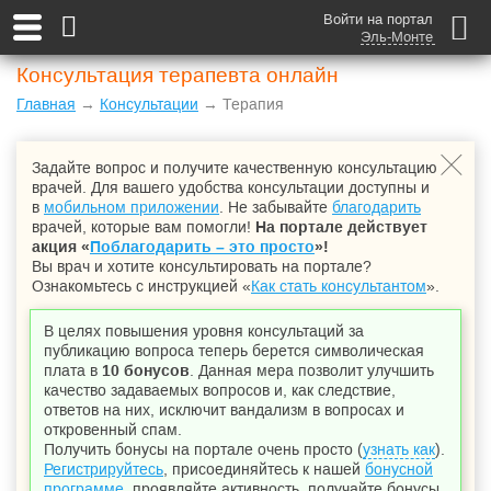
Войти на портал
Эль-Монте
Консультация терапевта онлайн
Главная
→
Консультации
→ Терапия
Задайте вопрос и получите качественную консультацию
врачей. Для вашего удобства консультации доступны и
в
мобильном приложении
. Не забывайте
благодарить
врачей, которые вам помогли!
На портале действует
акция «
Поблагодарить – это просто
»!
Вы врач и хотите консультировать на портале?
Ознакомьтесь с инструкцией «
Как стать консультантом
».
В целях повышения уровня консультаций за
публикацию вопроса теперь берется символическая
плата в
10 бонусов
. Данная мера позволит улучшить
качество задаваемых вопросов и, как следствие,
ответов на них, исключит вандализм в вопросах и
откровенный спам.
Получить бонусы на портале очень просто (
узнать как
).
Регистрируйтесь
, присоединяйтесь к нашей
бонусной
программе
, проявляйте активность, получайте бонусы