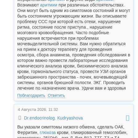
Возникают
аритмии
при различных обстоятельствах.
Они могут быть одним из симптомов состояний и могут
быть состоянием угрожающим жизни. Вы описываете
проблему ССС при которой есть отеки, нарушение
ритма, состояние после приступа., нарушение
мозгового кровообращения. Часто подобные
нарушения встречаются при проблемах
мочевыделительной системы. Вам нужно обратиться
на прием к доктору терапевту для проведения
осмотра, сбора анамнеза, проведения обследования в
котором важно провести лабораторные исследования
клинического анализа крови, биохимического анализа
крови, гормонального статуса, провести УЗИ органов
забрюшинного пространства - почек, мочевыводящей
системы. органов брюшной полости. ЭКГ. Проводить
лечение по назначению врача. Удачи вам и здоровья
Поблагодарить
Ответить
4 Августа 2026, 11:32
Dr.endocrinolog. Kudryashova
Вы указали симптомы низкого обмена, сделать ОАК,
Ферритин,
глюкоза
крови, гликированный гемоглобин,