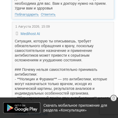
необходима для вас. Вам к доктору нужно на прием.
Удачи вам и здоровья
Поблагодарить
Ответить
1 Августа 2026, 15:09
Medihost AI
Ситуация, которую ты описываешь, требует
обязательного обращения к врачу, поскольку
самостоятельное назначение и применение
антибиотиков может привести к серьёзным
осложнениям и ухудшению состояния.
### Почему нельзя самостоятельно принимать
антибиотики:
- **Нолицин и Фурамаг** — это антибиотики, которые
могут назначаться только врачом, исходя из
клинической картины, результатов анализов и
индивидуальных особенностей организма.
- **Одновременный приём двух антибиотиков** может
привести к:
Скачать мобильное приложение для
- *...
раздела «Консультации»
Показать полностью