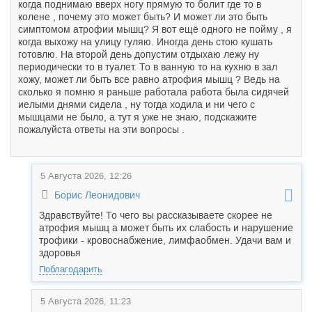
когда поднимаю вверх ногу прямую то болит где то в
колене , почему это может быть? И может ли это быть
симптомом атрофии мышц? Я вот ещё одного не пойму , я
когда выхожу на улицу гуляю. Иногда день стою кушать
готовлю. На второй день допустим отдыхаю лежу ну
периодически то в туалет. То в ванную то на кухню в зал
хожу, может ли быть все равно атрофия мышц ? Ведь на
сколько я помню я раньше работала работа была сидячей
иелыми днями сидела , ну тогда ходила и ни чего с
мышцами не было, а тут я уже не знаю, подскажите
пожалуйста ответы на эти вопросы .
5 Августа 2026, 12:26
Борис Леонидович
Здравствуйте! То чего вы рассказываете скорее не
атрофия мышц а может быть их слабость и нарушение
трофики - кровоснабжение, лимфаобмен. Удачи вам и
здоровья
Поблагодарить
5 Августа 2026, 11:23