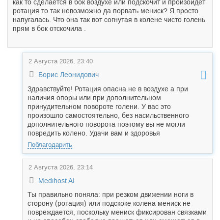
как то сделается в бок воздухе или подскочит и произойдёт
ротация то так невозможно да порвать мениск? Я просто
напугалась. Что она так вот согнутая в колене чисто голень
прям в бок отскочила .
2 Августа 2026, 23:40
Борис Леонидович
Здравствуйте! Ротация опасна не в воздухе а при
наличия опоры или при дополнительном
принудительном повороте голени. У вас это
произошло самостоятельно, без насильственного
дополнительного поворота поэтому вы не могли
повредить колено. Удачи вам и здоровья
Поблагодарить
2 Августа 2026, 23:14
Medihost AI
Ты правильно поняла: при резком движении ноги в
сторону (ротация) или подскоке колена мениск не
повреждается, поскольку мениск фиксирован связками