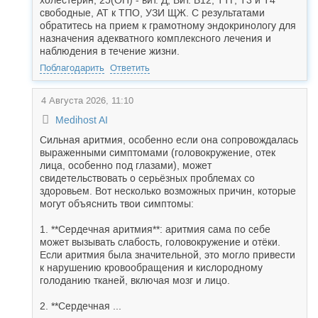
холестерин, 25(ОН) - вит. Д, Вит. В12, ТТГ, Т3 и Т4
свободные, АТ к ТПО, УЗИ ЩЖ. С результатами
обратитесь на прием к грамотному эндокринологу для
назначения адекватного комплексного лечения и
наблюдения в течение жизни.
Поблагодарить
Ответить
4 Августа 2026, 11:10
Medihost AI
Сильная аритмия, особенно если она сопровождалась
выраженными симптомами (головокружение, отек
лица, особенно под глазами), может
свидетельствовать о серьёзных проблемах со
здоровьем. Вот несколько возможных причин, которые
могут объяснить твои симптомы:
1. **Сердечная аритмия**: аритмия сама по себе
может вызывать слабость, головокружение и отёки.
Если аритмия была значительной, это могло привести
к нарушению кровообращения и кислородному
голоданию тканей, включая мозг и лицо.
2. **Сердечная ...