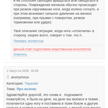
и не способен свободно вращаться или смещаться в
стороны. Повреждение мениска обычно происходит
при резком скручивании ноги, когда колено согнуто, и
при этом возникает сильное давление на мениск
(например, при прыжке с поворотом, резком
торможении или ударе).
Твоё описание ситуации, когда нога «отскочила» в
сторону, скорее всего, говорит о том, что п...
Показать полностью
Данный ответ подготовлен искусственным интеллектом
Ответить
2 Августа 2026, 18:06
anonymous
Категория:
Терапия
Тема:
Про колено
Здравствуйте дорогой, это снова я , подскажите
пожалуйста, я была на даче, на даче мы моемся в тазике ,
получается одну ногу я поставила в тазик боком а другую
согнула в колене и начала переносить к другой ноге внутрь