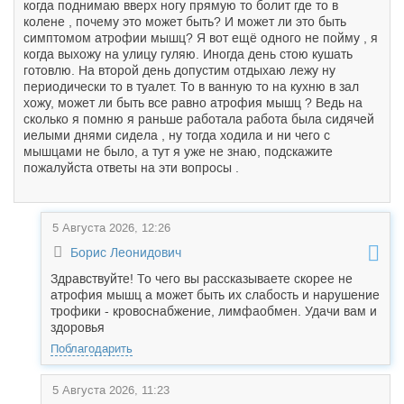
когда поднимаю вверх ногу прямую то болит где то в
колене , почему это может быть? И может ли это быть
симптомом атрофии мышц? Я вот ещё одного не пойму , я
когда выхожу на улицу гуляю. Иногда день стою кушать
готовлю. На второй день допустим отдыхаю лежу ну
периодически то в туалет. То в ванную то на кухню в зал
хожу, может ли быть все равно атрофия мышц ? Ведь на
сколько я помню я раньше работала работа была сидячей
иелыми днями сидела , ну тогда ходила и ни чего с
мышцами не было, а тут я уже не знаю, подскажите
пожалуйста ответы на эти вопросы .
5 Августа 2026, 12:26
Борис Леонидович
Здравствуйте! То чего вы рассказываете скорее не
атрофия мышц а может быть их слабость и нарушение
трофики - кровоснабжение, лимфаобмен. Удачи вам и
здоровья
Поблагодарить
5 Августа 2026, 11:23