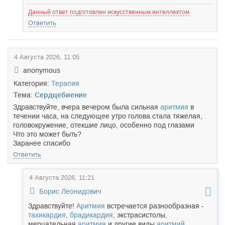
Данный ответ подготовлен искусственным интеллектом
Ответить
4 Августа 2026, 11:05
anonymous
Категория:
Терапия
Тема:
Сердцебиение
Здравствуйте, вчера вечером была сильная
аритмия
в
течении часа, на следующее утро голова стала тяжелая,
головокружение, отекшие лицо, особенно под глазами
Что это может быть?
Заранее спасибо
Ответить
4 Августа 2026, 11:21
Борис Леонидович
Здравствуйте!
Аритмия
встречается разнообразная -
тахикардия
,
брадикардия
, экстрасистолы,
мерцательная
аритмия
и другие виды
аритмий
.