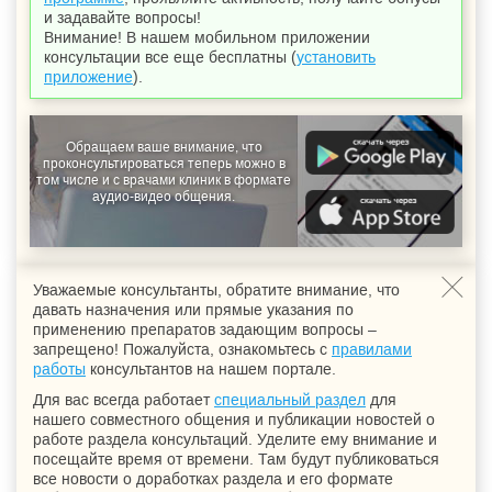
и задавайте вопросы!
Внимание! В нашем мобильном приложении
консультации все еще бесплатны (
установить
приложение
).
Обращаем ваше внимание, что
проконсультироваться теперь можно в
том числе и с врачами клиник в формате
аудио-видео общения.
Уважаемые консультанты, обратите внимание, что
давать назначения или прямые указания по
применению препаратов задающим вопросы –
запрещено! Пожалуйста, ознакомьтесь с
правилами
работы
консультантов на нашем портале.
Для вас всегда работает
специальный раздел
для
нашего совместного общения и публикации новостей о
работе раздела консультаций. Уделите ему внимание и
посещайте время от времени. Там будут публиковаться
все новости о доработках раздела и его формате