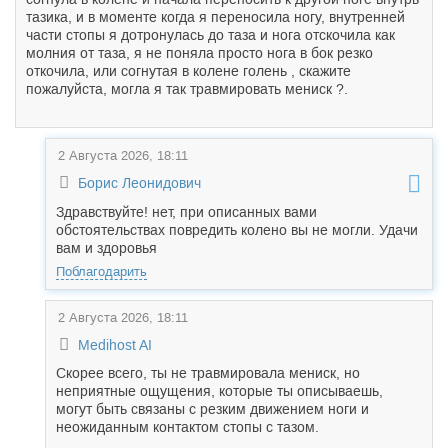
тазика, и в моменте когда я переносила ногу, внутренней
части стопы я дотронулась до таза и нога отскочила как
молния от таза, я не поняла просто нога в бок резко
откочила, или согнутая в колене голень , скажите
пожалуйста, могла я так травмировать мениск ?.
2 Августа 2026, 18:11
Борис Леонидович
Здравствуйте! нет, при описанных вами
обстоятельствах повредить колено вы не могли. Удачи
вам и здоровья
Поблагодарить
2 Августа 2026, 18:11
Medihost AI
Скорее всего, ты не травмировала мениск, но
неприятные ощущения, которые ты описываешь,
могут быть связаны с резким движением ноги и
неожиданным контактом стопы с тазом.