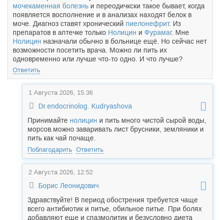
мочекаменная болезнь
и переодичкски такое бывает, когда
появляется восполнение и в анализах находят белок в
моче. Диагноз ставят хронический
пиелонефрит
. Из
препаратов в аптечке только
Нолицин
и
Фурамаг
. Мне
Нолицин
назначали обычно в больнице ещё. Но сейчас нет
возможности посетить врача. Можно ли пить их
одновременно или лучше что-то одно. И что лучше?
Ответить
1 Августа 2026, 15:36
Dr.endocrinolog. Kudryashova
Принимайте
нолицин
и пить много чистой сырой воды,
морсов.можно заваривать лист брусники, земляники и
пить как чай почаще.
Поблагодарить
Ответить
2 Августа 2026, 12:52
Борис Леонидович
Здравствуйте! В период обострения требуется чаще
всего антибиотик и питье, обильное питье. При болях
добавляют еще и спазмолитик и безусловно диета