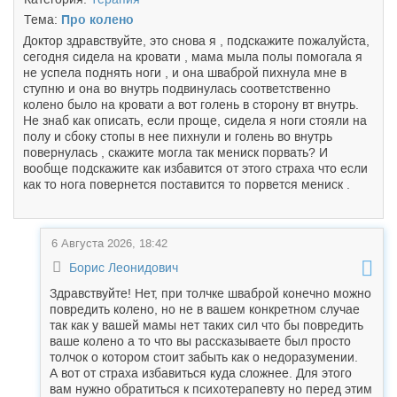
Тема:
Про колено
Доктор здравствуйте, это снова я , подскажите пожалуйста,
сегодня сидела на кровати , мама мыла полы помогала я
не успела поднять ноги , и она шваброй пихнула мне в
ступню и она во внутрь подвинулась соответственно
колено было на кровати а вот голень в сторону вт внутрь.
Не знаб как описать, если проще, сидела я ноги стояли на
полу и сбоку стопы в нее пихнули и голень во внутрь
повернулась , скажите могла так мениск порвать? И
вообще подскажите как избавится от этого страха что если
как то нога повернется поставится то порвется мениск .
6 Августа 2026, 18:42
Борис Леонидович
Здравствуйте! Нет, при толчке шваброй конечно можно
повредить колено, но не в вашем конкретном случае
так как у вашей мамы нет таких сил что бы повредить
ваше колено а то что вы рассказываете был просто
толчок о котором стоит забыть как о недоразумении.
А вот от страха избавиться куда сложнее. Для этого
вам нужно обратиться к психотерапевту но перед этим