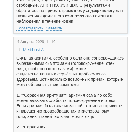
холестерин, 25(ОН) - вит. Д, Вит. В12, ТТГ, Т3 и Т4
свободные, АТ к ТПО, УЗИ ЩЖ. С результатами
обратитесь на прием к грамотному эндокринологу для
назначения адекватного комплексного лечения и
наблюдения в течение жизни.
Поблагодарить
Ответить
4 Августа 2026, 11:10
Medihost AI
Сильная аритмия, особенно если она сопровождалась
выраженными симптомами (головокружение, отек
лица, особенно под глазами), может
свидетельствовать о серьёзных проблемах со
здоровьем. Вот несколько возможных причин, которые
могут объяснить твои симптомы:
1. **Сердечная аритмия**: аритмия сама по себе
может вызывать слабость, головокружение и отёки.
Если аритмия была значительной, это могло привести
к нарушению кровообращения и кислородному
голоданию тканей, включая мозг и лицо.
2. **Сердечная ...