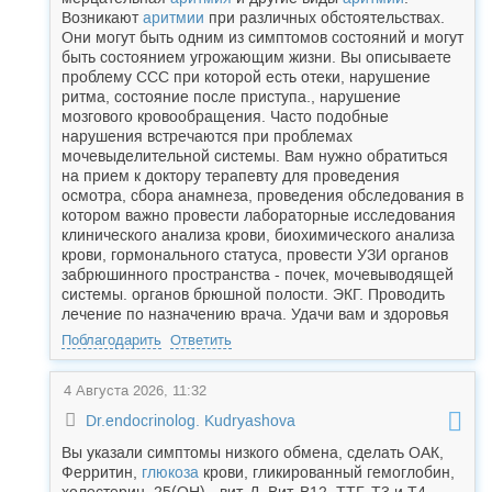
Возникают
аритмии
при различных обстоятельствах.
Они могут быть одним из симптомов состояний и могут
быть состоянием угрожающим жизни. Вы описываете
проблему ССС при которой есть отеки, нарушение
ритма, состояние после приступа., нарушение
мозгового кровообращения. Часто подобные
нарушения встречаются при проблемах
мочевыделительной системы. Вам нужно обратиться
на прием к доктору терапевту для проведения
осмотра, сбора анамнеза, проведения обследования в
котором важно провести лабораторные исследования
клинического анализа крови, биохимического анализа
крови, гормонального статуса, провести УЗИ органов
забрюшинного пространства - почек, мочевыводящей
системы. органов брюшной полости. ЭКГ. Проводить
лечение по назначению врача. Удачи вам и здоровья
Поблагодарить
Ответить
4 Августа 2026, 11:32
Dr.endocrinolog. Kudryashova
Вы указали симптомы низкого обмена, сделать ОАК,
Ферритин,
глюкоза
крови, гликированный гемоглобин,