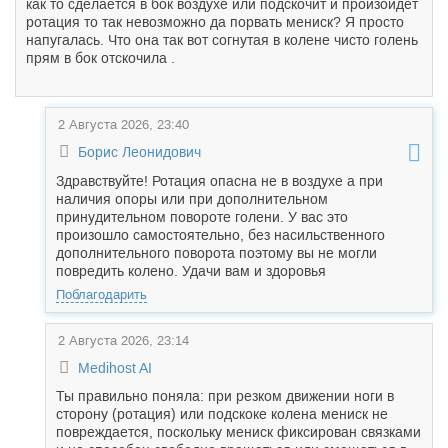
как то сделается в бок воздухе или подскочит и произойдёт
ротация то так невозможно да порвать мениск? Я просто
напугалась. Что она так вот согнутая в колене чисто голень
прям в бок отскочила .
2 Августа 2026, 23:40
Борис Леонидович
Здравствуйте! Ротация опасна не в воздухе а при
наличия опоры или при дополнительном
принудительном повороте голени. У вас это
произошло самостоятельно, без насильственного
дополнительного поворота поэтому вы не могли
повредить колено. Удачи вам и здоровья
Поблагодарить
2 Августа 2026, 23:14
Medihost AI
Ты правильно поняла: при резком движении ноги в
сторону (ротация) или подскоке колена мениск не
повреждается, поскольку мениск фиксирован связками