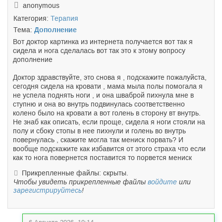
anonymous
Категория:
Терапия
Тема:
Дополнение
Вот доктор картинка из интернета получается вот так я
сидела и нога сделалась вот так это к этому вопросу
дополнение
Доктор здравствуйте, это снова я , подскажите пожалуйста,
сегодня сидела на кровати , мама мыла полы помогала я
не успела поднять ноги , и она шваброй пихнула мне в
ступню и она во внутрь подвинулась соответственно
колено было на кровати а вот голень в сторону вт внутрь.
Не знаб как описать, если проще, сидела я ноги стояли на
полу и сбоку стопы в нее пихнули и голень во внутрь
повернулась , скажите могла так мениск порвать? И
вообще подскажите как избавится от этого страха что если
как то нога повернется поставится то порвется мениск
Прикрепленные файлы: скрыты.
Чтобы увидеть прикрепленные файлы
войдите
или
зарегистрируйтесь
!