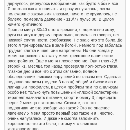
дернулось, дернулось изображение, как будто в бок и все.
Я не знаю как это описать, я сразу испугалась , легла
полежала с закрытыми глазами, ничего не кружилось, не
болело, померила давление - 113/77 пульс 80. В целом
ничего критичного.
Прошло минут 30/40 с того времени, я нормально хожу,
руки вытянутые держу нормально, нормально говорю, нет
никакой спутанности, соображаю. Не знаю что это было. До
этого я тренировалась в зале йогой , немного под забилась
грудная клетка и шея, они напряжены. Но они всегда у
меня напряжены так как у меня тревожное паническое
расстройство. Еще у меня плохое зрение. Один глаз -2,5
второй -1. Месяца три назад проверяла полностью глаза,
глазное дно и все что с этим связанно, полное
обследование- никаких нарушений по глазам нет. Сдавала
недавно анализы (недели 3 назад) общий и биохимию с
липидным профилем, в целом проблем там по анализам
особо нет, только чуть повышенный «плохой холестерин»
терапевт назначить питание, спорт и омегу 3, пересдать
через 2 месяца с контролем. Скажите, вот это
подрагивание это вообще что такое? Это не опасное
явление? У меня просто первый раз такое и я , честно,
очень напугалась. И даже не смогла запомнить
хорошенько что это было, потому что слишком
кратковременно