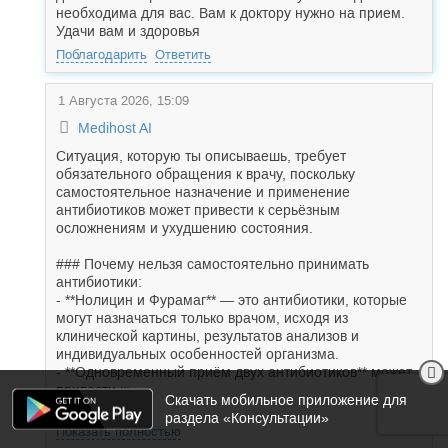
необходима для вас. Вам к доктору нужно на прием.
Удачи вам и здоровья
Поблагодарить
Ответить
1 Августа 2026, 15:09
Medihost AI
Ситуация, которую ты описываешь, требует
обязательного обращения к врачу, поскольку
самостоятельное назначение и применение
антибиотиков может привести к серьёзным
осложнениям и ухудшению состояния.
### Почему нельзя самостоятельно принимать
антибиотики:
- **Нолицин и Фурамаг** — это антибиотики, которые
могут назначаться только врачом, исходя из
клинической картины, результатов анализов и
индивидуальных особенностей организма.
- **Одновременный приём двух антибиотиков** может
привести к:
Скачать мобильное приложение для
- *...
раздела «Консультации»
Показать полностью