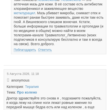
аптечная мазь для кожи. В её составе есть антибиотик
хлорамфеникол и заживляющее вещество
метилурацил
. Мазь убивает микробы, снимает отек и
помогает ранам быстрее заживать, даже если там есть
гной. А Вишневского слишком вонючая. Кстати,
больше информации по травматологии и ортопедии (и
по медицине в общем) можно найти в моем
телеграмм-канале Травматолог_Литвиненко (моих
подписчиков я консультирую бесплатно и там я всегда
на связи). Всего доброго.
Поблагодарить
Ответить
5 Августа 2026, 11:18
anonymous
Категория:
Терапия
Тема:
Про колено
Доктор здравствуйте это снова я , подскажите пожалуйста,
я когда лежу на спине ноги лежат ровные жжение по
передней мышце бедра есть или над коленом , а еще