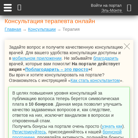
Войти на портал
Эль-Монте
Консультация терапевта онлайн
Главная
→
Консультации
→ Терапия
Задайте вопрос и получите качественную консультацию
врачей. Для вашего удобства консультации доступны и
в
мобильном приложении
. Не забывайте
благодарить
врачей, которые вам помогли!
На портале действует
акция «
Поблагодарить – это просто
»!
Вы врач и хотите консультировать на портале?
Ознакомьтесь с инструкцией «
Как стать консультантом
».
В целях повышения уровня консультаций за
публикацию вопроса теперь берется символическая
плата в
10 бонусов
. Данная мера позволит улучшить
качество задаваемых вопросов и, как следствие,
ответов на них, исключит вандализм в вопросах и
откровенный спам.
Получить бонусы на портале очень просто (
узнать как
).
Регистрируйтесь
, присоединяйтесь к нашей
бонусной
программе
, проявляйте активность, получайте бонусы