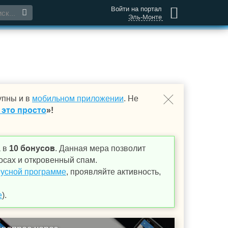
Войти на портал
Эль-Монте
упны и в
мобильном приложении
. Не
 это просто
»!
а в
10 бонусов
. Данная мера позволит
осах и откровенный спам.
усной программе
, проявляйте активность,
е
).