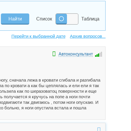
Список
Таблица
Архив вопросов...
Автоконсультант
огу, сначала лежа в кровати сгибала и разгибала
ла по кровати а как бы цеплялась и ели ели я так
кользила как по шеразоватоц поверхности и еще
ь получается я кручусь на попе а ноги почти
одвигаюти так двигаюсь , потом ноги опускаю. И
ко больно, я ноги опустила встала и пошла