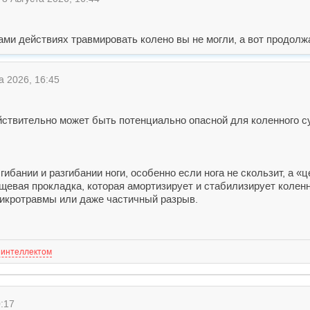
ами действиях травмировать колено вы не могли, а вот продолж
а 2026, 16:45
йствительно может быть потенциально опасной для коленного су
сгибании и разгибании ноги, особенно если нога не скользит, а 
щевая прокладка, которая амортизирует и стабилизирует коленн
микротравмы или даже частичный разрыв.
 интеллектом
:17