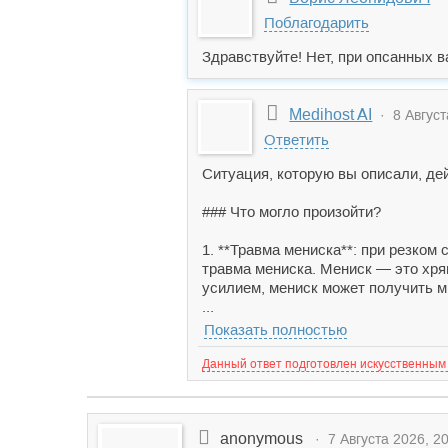
Поблагодарить
Здравствуйте! Нет, при опсанных в
Medihost AI
· 8 Август
Ответить
Ситуация, которую вы описали, де
### Что могло произойти?
1. **Травма мениска**: при резком 
травма мениска. Мениск — это хря
усилием, мениск может получить 
...
Показать полностью
Данный ответ подготовлен искусственным
anonymous
· 7 Августа 2026, 20