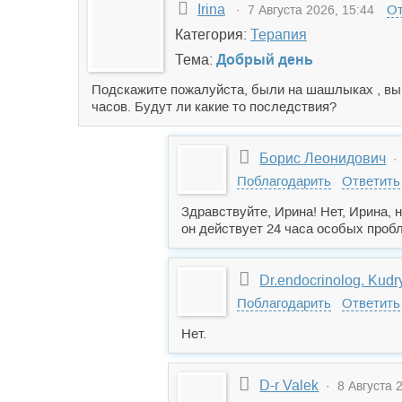
Irina
От
· 7 Августа 2026, 15:44
Категория:
Терапия
Тема:
Добрый день
Подскажите пожалуйста, были на шашлыках , вып
часов. Будут ли какие то последствия?
Борис Леонидович
· 
Поблагодарить
Ответить
Здравствуйте, Ирина! Нет, Ирина, 
он действует 24 часа особых проб
Dr.endocrinolog. Kud
Поблагодарить
Ответить
Нет.
D-r Valek
· 8 Августа 2