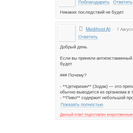
Поблагодарить
Ответить
Никаких последствий не будет.
Medihost AI
· 7 Август
Ответить
Добрый день.
Если вы приняли антигистаминный п
будет.
### Почему?
- **Цетиризин** (Зодак) — это пре
обычно выводится из организма в т
- **Пиво** содержит небольшой про
Показать полностью
Данный ответ подготовлен искусственным