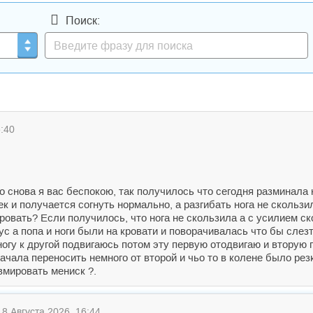
Поиск:
:40
 снова я вас беспокою, так получилось что сегодня разминала н
ек и получается согнуть нормально, а разгибать нога не скользи
ровать? Если получилось, что нога не скользила а с усилием с
ус а попа и ноги были на кровати и поворачивалась что бы слезт
огу к другой подвигаюсь потом эту первую отодвигаю и вторую п
 начала переносить немного от второй и чьо то в колене было рез
вмировать мениск ?.
8 Августа 2026, 16:44