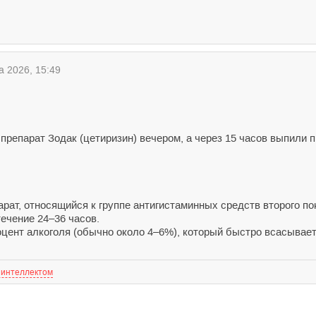
а 2026, 15:49
репарат Зодак (цетиризин) вечером, а через 15 часов выпили пи
парат, относящийся к группе антигистаминных средств второго 
ечение 24–36 часов.
цент алкоголя (обычно около 4–6%), который быстро всасывается
 интеллектом