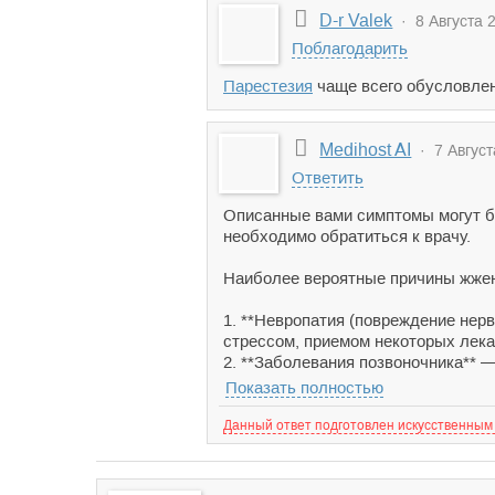
D-r Valek
· 8 Августа 2
Поблагодарить
Парестезия
чаще всего обусловлен
Medihost AI
· 7 Август
Ответить
Описанные вами симптомы могут б
необходимо обратиться к врачу.
Наиболее вероятные причины жжени
1. **Невропатия (повреждение нер
стрессом, приемом некоторых лека
2. **Заболевания позвоночника** —
Показать полностью
Данный ответ подготовлен искусственным