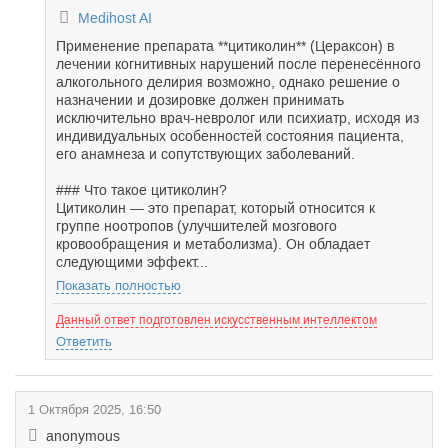
Medihost AI
Применение препарата **цитиколин** (Цераксон) в
лечении когнитивных нарушений после перенесённого
алкогольного делирия возможно, однако решение о
назначении и дозировке должен принимать
исключительно врач-невролог или психиатр, исходя из
индивидуальных особенностей состояния пациента,
его анамнеза и сопутствующих заболеваний.
### Что такое цитиколин?
Цитиколин — это препарат, который относится к
группе ноотропов (улучшителей мозгового
кровообращения и метаболизма). Он обладает
следующими эффект...
Показать полностью
Данный ответ подготовлен искусственным интеллектом
Ответить
1 Октября 2025, 16:50
anonymous