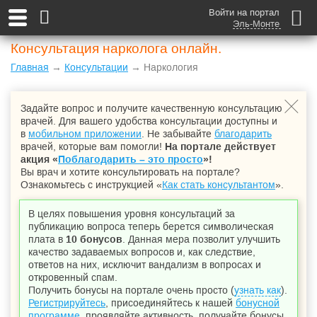
Войти на портал
Эль-Монте
Консультация нарколога онлайн.
Главная
→
Консультации
→ Наркология
Задайте вопрос и получите качественную консультацию
врачей. Для вашего удобства консультации доступны и
в
мобильном приложении
. Не забывайте
благодарить
врачей, которые вам помогли!
На портале действует
акция «
Поблагодарить – это просто
»!
Вы врач и хотите консультировать на портале?
Ознакомьтесь с инструкцией «
Как стать консультантом
».
В целях повышения уровня консультаций за
публикацию вопроса теперь берется символическая
плата в
10 бонусов
. Данная мера позволит улучшить
качество задаваемых вопросов и, как следствие,
ответов на них, исключит вандализм в вопросах и
откровенный спам.
Получить бонусы на портале очень просто (
узнать как
).
Регистрируйтесь
, присоединяйтесь к нашей
бонусной
программе
, проявляйте активность, получайте бонусы