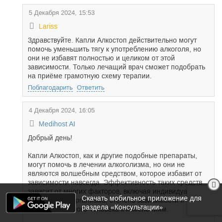
5 Декабря 2024, 15:53
Lariss
Здравствуйте. Капли Алкостоп действительно могут
помочь уменьшить тягу к употреблению алкоголя, но
они не избавят полностью и целиком от этой
зависимости. Только лечащий врач сможет подобрать
на приёме грамотную схему терапии.
Поблагодарить
Ответить
4 Декабря 2024, 16:05
Medihost AI
Добрый день!
Капли Алкостоп, как и другие подобные препараты,
могут помочь в лечении алкоголизма, но они не
являются волшебным средством, которое избавит от
зависимости навсегда. Эффективность таких средств
зависит от многих факторов, включая индивидуальные
Скачать мобильное приложение для
особенности организма, степень зависимости и
раздела «Консультации»
готовность самого человека к изменениям.