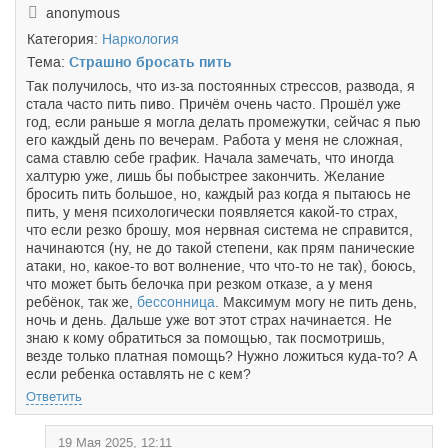
anonymous
Категория:
Наркология
Тема:
Страшно бросать пить
Так получилось, что из-за постоянных стрессов, развода, я
стала часто пить пиво. Причём очень часто. Прошёл уже
год, если раньше я могла делать промежутки, сейчас я пью
его каждый день по вечерам. Работа у меня не сложная,
сама ставлю себе график. Начала замечать, что иногда
халтурю уже, лишь бы побыстрее закончить. Желание
бросить пить большое, но, каждый раз когда я пытаюсь не
пить, у меня психологически появляется какой-то страх,
что если резко брошу, моя нервная система не справится,
начинаются (ну, не до такой степени, как прям панические
атаки, но, какое-то вот волнение, что что-то не так), боюсь,
что может быть белочка при резком отказе, а у меня
ребёнок, так же,
бессонница
. Максимум могу не пить день,
ночь и день. Дальше уже вот этот страх начинается. Не
знаю к кому обратиться за помощью, так посмотришь,
везде только платная помощь? Нужно ложиться куда-то? А
если ребенка оставлять не с кем?
Ответить
19 Мая 2025, 12:11