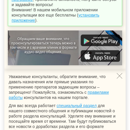
и задавайте вопросы!
Внимание! В нашем мобильном приложении
консультации все еще бесплатны (
установить
приложение
).
Обращаем ваше внимание, что
проконсультироваться теперь можно в
том числе и с врачами клиник в формате
аудио-видео общения.
Уважаемые консультанты, обратите внимание, что
давать назначения или прямые указания по
применению препаратов задающим вопросы –
запрещено! Пожалуйста, ознакомьтесь с
правилами
работы
консультантов на нашем портале.
Для вас всегда работает
специальный раздел
для
нашего совместного общения и публикации новостей о
работе раздела консультаций. Уделите ему внимание и
посещайте время от времени. Там будут публиковаться
все новости о доработках раздела и его формате