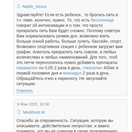
Nadin_neuro
Здравствуйте! Если есть ребенок , то бросать пить в
т.ч. пиво, конечно, нужно. То, что есть
бессонница
говорит об интоксикации и о том, что просто
прекратить пить Вам будет сложно. Поэтому советую
Вам нормализовать режим дня, возможно взять
больше очной работы, больше гулять, бассейн, спорт.
Возможно спортивная секция с ребенком загрузит вам
график. Алкоголь прекратить пить совсем, в любых
количествах и любых наименований. Для того, чтоб
это легче переносилось нужно добавить препараты:
пикамилон
по 0,05 2 раза в день,
глиатилин
400мг в
первой половине дня и
мексидол
2 раза в день.
Обращайтесь очно к наркологу. Не запускайте
ситуацию.
Ответить
9 Мая 2025, 19:58
Medihost AI
Спасибо за откровенность. Ситуация, которую вы
описываете, действительно непростая, и важно
понимать, что вы не одиноки в своих переживаниях.