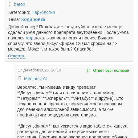
baton
Категория:
Наркология
Тема:
Кодировка
Добрый вечер! Подскажите, пожалуйста, в июле месяце
сделали укол данного препарата внутривенно.После укола
начался
жар
,покалывание в ногах и прочее.Выдали
справку, что ввели Дисульфиран 120 мл сроком на 12
месяцев. Может ли такое быть? Спасибо!
Ответить
17 Декабря 2025, 20:10
Ответ был полезен
Medihost AI
Вероятно, ты имеешь в виду препарат
**Дисульфирам** (или его синонимы, например,
**Тетурам**, **Эспераль**, **Антабус** и другие). Это
лекарственное средство, применяемое в основном
для лечения алкогольной зависимости, а также
профилактики рецидивов алкоголизма.
**Дисульфирам** выпускается в виде таблеток, капсул,
растворов для инъекций и внутримышечного
введения. Внутривенное введение препарата обычно