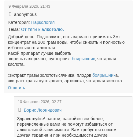
9 Февраля 2026, 21:43
anonymous
Категория:
Наркология
Тема:
От тяги к алкоголю.
Добрый день. Подскажите, есть вариант принимать 3мг
концентрат на 200 грам воды, чтобы снизить и полностью
избавиться от алкоголя.
Какой припарат лучше выбрать
:корень валерьяны, пустырник,
боярышник
, янтарная
кислота.
:экстракт травы золототысячника, плодов
боярышник
а,
экстракт травы пустырника, артишока, янтарная кислота.
Ответить
10 Февраля 2026, 02:27
Борис Леонидович
Здравствуйте! настои, настойки тем более,
перечисленные вами не помогут избавиться от
алкогольной зависимости. Вам требуется совсем
другая терапия и при необходимости другие