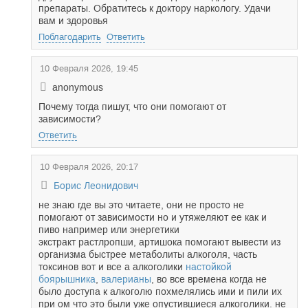
препараты. Обратитесь к доктору наркологу. Удачи
вам и здоровья
Поблагодарить
Ответить
10 Февраля 2026, 19:45
anonymous
Почему тогда пишут, что они помогают от
зависимости?
Ответить
10 Февраля 2026, 20:17
Борис Леонидович
не знаю где вы это читаете, они не просто не
помогают от зависимости но и утяжеляют ее как и
пиво например или энергетики
экстракт растлропши, артишока помогают вывести из
организма быстрее метаболиты алкоголя, часть
токсинов вот и все а алкоголики
настойкой
боярышника
,
валерианы
, во все времена когда не
было доступа к алкоголю похмелялись ими и пили их
при ом что это были уже опустившиеся алкоголики. не