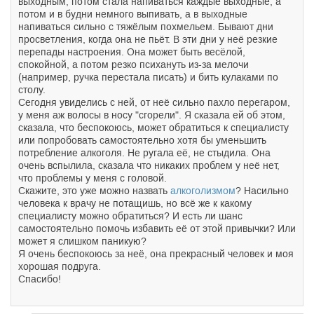
выходным, потом стала напиваться каждые выходные, а
потом и в будни немного выпивать, а в выходные
напиваться сильно с тяжёлым похмельем. Бывают дни
просветления, когда она не пьёт. В эти дни у неё резкие
перепады настроения. Она может быть весёлой,
спокойной, а потом резко психануть из-за мелочи
(например, ручка перестала писать) и бить кулаками по
столу.
Сегодня увиделись с ней, от неё сильно пахло перегаром,
у меня аж волосы в носу "сгорели". Я сказала ей об этом,
сказала, что беспокоюсь, может обратиться к специалисту
или попробовать самостоятельно хотя бы уменьшить
потребление алкоголя. Не ругала её, не стыдила. Она
очень вспылила, сказала что никаких проблем у неё нет,
что проблемы у меня с головой.
Скажите, это уже можно назвать
алкоголизмом
? Насильно
человека к врачу не потащишь, но всё же к какому
специалисту можно обратиться? И есть ли шанс
самостоятельно помочь избавить её от этой привычки? Или
может я слишком паникую?
Я очень беспокоюсь за неё, она прекрасный человек и моя
хорошая подруга.
Спасибо!