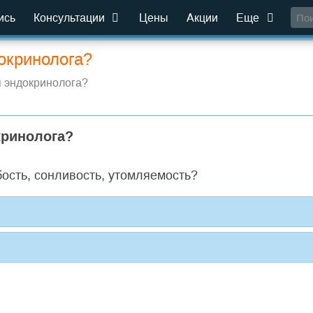
ись
Консультации
Цены
Акции
Еще
окринолога?
 эндокринолога?
кринолога?
бость, сонливость, утомляемость?