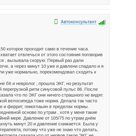
Автоконсультант
50 которое проходит само в течение часа.
хватает отвлечься от этого состояния поговорив
ься , вызывала скорую. Первый раз дали
че, а через минут 10 уже и давлени спадало и я
ыли уже нормально, порекомендовал сходить к
е б6 и невролог , прошла ЭКГ, но результат
ой перегрузкой.ритм синусовой пульс 86. После
азала что по ЭКГ они ничего страшного не видят.
зкой велосипеда тоже норма. Делала так часто
е и феррит, гемоглаьин в пределах нормы.
едневной основе по утрам , хотя у меня такие
йней мере. Давление от 105/75 по утрам днём
ахнуть минут 20 и давление снижается. Была у
терапевта, потому что уже не знаю что делать,
мотрела сказала что от нервов такое ЭКГ не