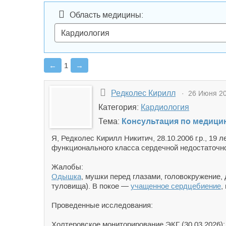
Область медицины:
←
1
→
Редколес Кирилл
· 26 Июня 20
Категория:
Кардиология
Тема:
Консультация по медицин
Я, Редколес Кирилл Никитич, 28.10.2006 г.р., 19
функционального класса сердечной недостаточн
Жалобы:
Одышка
, мушки перед глазами, головокружение,
туловища). В покое —
учащенное сердцебиение
,
Проведенные исследования:
Холтеровское мониторирование ЭКГ (30.03.2026):