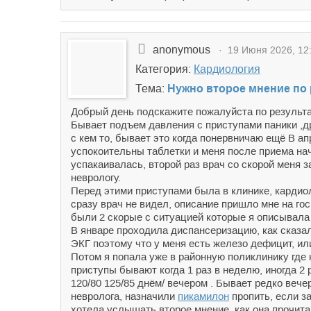
anonymous
· 19 Июня 2026, 12
Категория:
Кардиология
Тема:
Нужно второе мнение по 
Добрый день подскажите пожалуйста по результат
Бывает подъем давления с приступами паники ,др
с кем то, бывает это когда понервничаю ещё В а
успокоительны таблетки и меня после приема нач
успакаивалась, второй раз врач со скорой меня 
неврологу.
Перед этими приступами была в клинике, кардиол
сразу врач не видел, описание пришло мне на гос
были 2 скорые с ситуацией которые я описывала 
В январе проходила диспансеризацию, как сказал
ЭКГ поэтому что у меня есть железо дефицит, или
Потом я попала уже в районную поликлинику где 
приступы бывают когда 1 раз в неделю, иногда 2
120/80 125/85 днём/ вечером . Бывает редко вече
невролога, назначили
пикамилон
пропить, если за
хотела услышать второе мнение, как она прочита