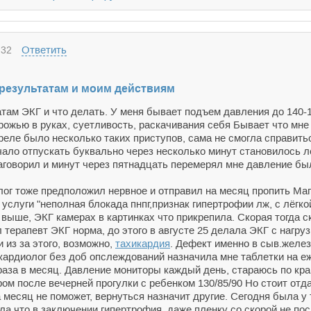
Ответить
:32
результатам и моим действиям
ам ЭКГ и что делать. У меня бывает подъем давления до 140-1
ожью в руках, суетливость, раскачивания себя Бывает что мне 
преле было несколько таких приступов, сама не смогла справит
ало отпускать буквально через несколько минут становилось лег
заговорил и минут через пятнадцать перемерял мне давление б
ог тоже предположил нервное и отправил на месяц пропить Магн
 услуги "неполная блокада пнпг,признак гипертрофии лж, с лёгк
выше, ЭКГ камерах в картинках что прикрепила. Скорая тогда ск
 терапевт ЭКГ норма, до этого в августе 25 делала ЭКГ с нагру
 из за этого, возможно,
тахикардия
. Дефект именно в сыв.желез
кардиолог без доб опслеждований назначила мне таблетки на еж
 раза в месяц. Давление мониторы каждый день, стараюсь по кра
ром после вечерней прогулки с ребенком 130/85/90 Но стоит отд
 месяц не поможет, вернуться назначит другие. Сегодня была у 
ла что в заключении гипертрофия, даже пленку со скорой не пос