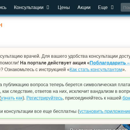
ись
Консультации
Цены
Акции
Еще
н
сультацию врачей. Для вашего удобства консультации дост
 помогли!
На портале действует акция «
Поблагодарить –
е? Ознакомьтесь с инструкцией «
Как стать консультантом
».
а публикацию вопроса теперь берется символическая плат
 как следствие, ответов на них, исключит вандализм в вопр
(
узнать как
).
Регистрируйтесь
, присоединяйтесь к нашей
бон
 консультации все еще бесплатны (
установить приложени