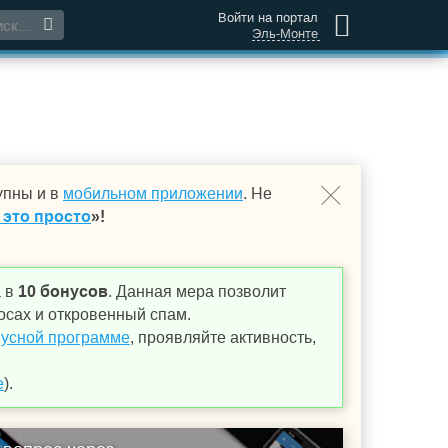
Войти на портал
Эль-Монте
упны и в
мобильном приложении
. Не
 это просто
»!
а в
10 бонусов
. Данная мера позволит
осах и откровенный спам.
усной программе
, проявляйте активность,
е
).