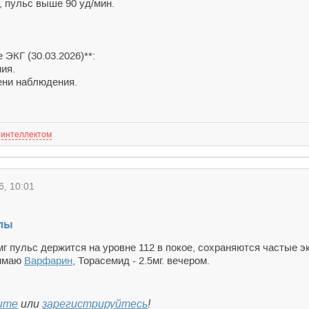
, пульс выше 90 уд/мин.
 ЭКГ (30.03.2026)**:
ия.
ени наблюдения.
 интеллектом
, 10:01
олы
г пульс держится на уровне 112 в покое, сохраняются частые э
нимаю
Варфарин
, Торасемид - 2.5мг. вечером.
ите
или
зарегистрируйтесь
!