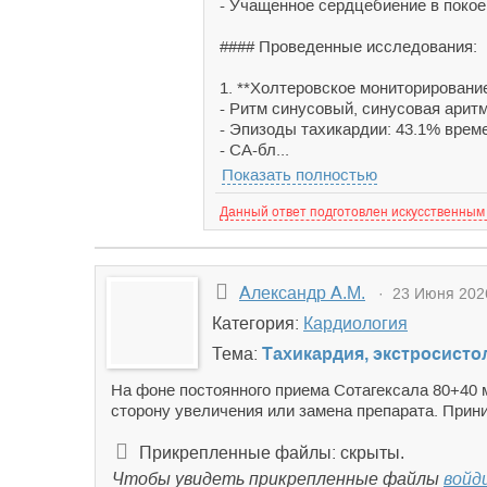
- Учащенное сердцебиение в покое
#### Проведенные исследования:
1. **Холтеровское мониторирование
- Ритм синусовый, синусовая аритм
- Эпизоды тахикардии: 43.1% врем
- СА-бл...
Показать полностью
Данный ответ подготовлен искусственным
Александр А.М.
· 23 Июня 2026
Категория:
Кардиология
Тема:
Тахикардия, экстросист
На фоне постоянного приема Сотагексала 80+40 м
сторону увеличения или замена препарата. При
Прикрепленные файлы: скрыты.
Чтобы увидеть прикрепленные файлы
войд