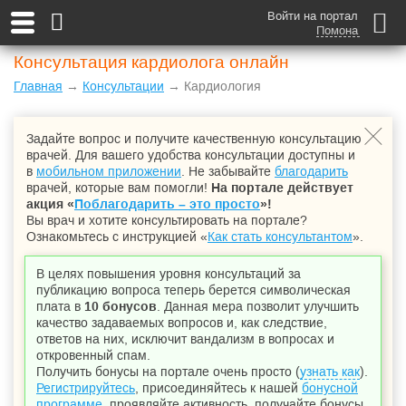
Войти на портал
Помона
Консультация кардиолога онлайн
Главная
→
Консультации
→ Кардиология
Задайте вопрос и получите качественную консультацию
врачей. Для вашего удобства консультации доступны и
в
мобильном приложении
. Не забывайте
благодарить
врачей, которые вам помогли!
На портале действует
акция «
Поблагодарить – это просто
»!
Вы врач и хотите консультировать на портале?
Ознакомьтесь с инструкцией «
Как стать консультантом
».
В целях повышения уровня консультаций за
публикацию вопроса теперь берется символическая
плата в
10 бонусов
. Данная мера позволит улучшить
качество задаваемых вопросов и, как следствие,
ответов на них, исключит вандализм в вопросах и
откровенный спам.
Получить бонусы на портале очень просто (
узнать как
).
Регистрируйтесь
, присоединяйтесь к нашей
бонусной
программе
, проявляйте активность, получайте бонусы