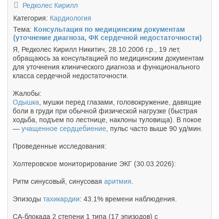
Редколес Кирилл
Категория:
Кардиология
Тема:
Консультация по медицинским документам
(уточнение диагноза, ФК сердечной недостаточности)
Я, Редколес Кирилл Никитич, 28.10.2006 г.р., 19 лет,
обращаюсь за консультацией по медицинским документам
для уточнения клинического диагноза и функционального
класса сердечной недостаточности.
Жалобы:
Одышка
, мушки перед глазами, головокружение, давящие
боли в груди при обычной физической нагрузке (быстрая
ходьба, подъем по лестнице, наклоны туловища). В покое
—
учащенное сердцебиение
, пульс часто выше 90 уд/мин.
Проведенные исследования:
Холтеровское мониторирование ЭКГ (30.03.2026):
Ритм синусовый, синусовая
аритмия
.
Эпизоды
тахикардии
: 43.1% времени наблюдения.
СА-блокада 2 степени 1 типа (17 эпизодов) с