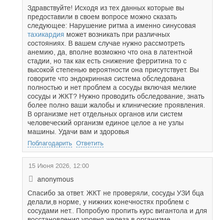
Здравствуйте! Исходя из тех данных которые вы
предоставили в своем вопросе можно сказать
следующее: Нарушение ритма а именно синусовая
тахикардия
может возникать при различных
состояниях. В вашем случае нужно рассмотреть
анемию, да, вполне возможно что она в латентной
стадии, но так как есть снижение ферритина то с
высокой степенью вероятности она присутствует. Вы
говорите что эндокринная система обследована
полностью и нет проблем а сосуды включая мелкие
сосуды и ЖКТ? Нужно проводить обследование, знать
более полно ваши жалобы и клинические проявления.
В организме нет отдельных органов или систем
человеческий организм единое целое а не узлы
машины. Удачи вам и здоровья
Поблагодарить
Ответить
15 Июня 2026, 12:00
anonymous
Спасибо за ответ. ЖКТ не проверяли, сосуды УЗИ бца
делали,в норме, у нижних конечностях проблем с
сосудами нет.. Попробую пропить курс вигантола и для
восстановления уровня железа в организме.