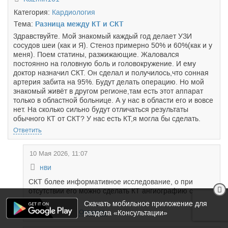
Категория:
Кардиология
Тема:
Разница между КТ и СКТ
Здравствуйте. Мой знакомый каждый год делает УЗИ
сосудов шеи (как и Я). Стеноз примерно 50% и 60%(как и у
меня). Поем статины, разжижающие. Жаловался
постоянно на головную боль и головокружение. И ему
доктор назначил СКТ. Он сделал и получилось,что сонная
артерия забита на 95%. Будут делать операцию. Но мой
знакомый живёт в другом регионе,там есть этот аппарат
только в областной больнице. А у нас в области его и вовсе
нет. На сколько сильно будут отличаться результаты
обычного КТ от СКТ? У нас есть КТ,я могла бы сделать.
Ответить
10 Мая 2026, 11:07
нви
СКТ более информативное исследование, о при
отсутствии его можно сделать КТ ангиографию с
контрастом.
Скачать мобильное приложение для
Поблагодарить
Ответить
раздела «Консультации»