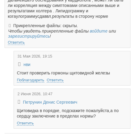
дальнейшего обследования у кардиолога , может ли быть
ли корреляция между симптомами описанными выше и
результатами холтера . Липидограмму и
когаулограммусдаввл,результаты в сторону норме
Прикрепленные файлы: скрыты.
Чтобы увидеть прикрепленные файлы
войдите
или
зарегистрируйтесь
!
Ответить
31 Мая 2026, 19:15
нви
Стоит проверить гормоны щитовидной железы
Поблагодарить
Ответить
2 Июня 2026, 10:47
Петрунин Денис Сергеевич
Щитовидка в порядке, подскажите пожалуйста,а по
сердцу заключение в пределах нормы?
Ответить