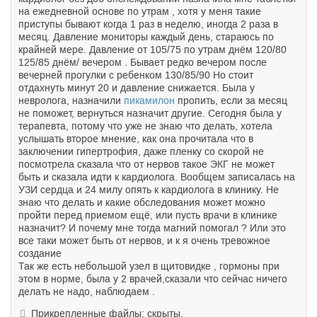
на ежедневной основе по утрам , хотя у меня такие
приступы бывают когда 1 раз в неделю, иногда 2 раза в
месяц. Давление мониторы каждый день, стараюсь по
крайней мере. Давление от 105/75 по утрам днём 120/80
125/85 днём/ вечером . Бывает редко вечером после
вечерней прогулки с ребенком 130/85/90 Но стоит
отдахнуть минут 20 и давление снижается. Была у
невролога, назначили
пикамилон
пропить, если за месяц
не поможет, вернуться назначит другие. Сегодня была у
терапевта, потому что уже не знаю что делать, хотела
услышать второе мнение, как она прочитала что в
заключении гипертрофия, даже пленку со скорой не
посмотрела сказала что от нервов такое ЭКГ не может
быть и сказала идти к кардиолога. Вообщем записалась на
УЗИ сердца и 24 милу опять к кардиолога в клинику. Не
знаю что делать и какие обследования может можно
пройти перед приемом ещё, или пусть врачи в клинике
назначит? И почему мне тогда магний помогал ? Или это
все таки может быть от нервов, и к я очень тревожное
создание
Так же есть небольшой узел в щитовидке , гормоны при
этом в норме, была у 2 врачей,сказали что сейчас ничего
делать не надо, наблюдаем .
Прикрепленные файлы: скрыты.