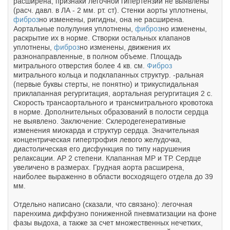
расширена, признаки легочной гипертензии не выявлены
(расч. давл. в ЛА - 2 мм. рт. ст). Стенки аорты уплотнены,
фиброз
но изменены, ригидны, она не расширена.
Аортальные полулуния уплотнены,
фиброз
но изменены,
раскрытие их в норме. Створки остальных клапанов
уплотнены,
фиброз
но изменены, движения их
разнонаправленные, в полном объеме. Площадь
митрального отверстия более 4 кв. см.
Фиброз
митрального кольца и подклапанных структур. -ральная
(первые буквы стерты, не понятно) и трикуспидальная
приклапанная регургитация, аортальная регургитация 2 с.
Скорость трансаортального и трансмитрального кровотока
в норме. Дополнительных образований в полости сердца
не выявлено. Заключение: Склеродегенеративные
изменения миокарда и структур сердца. Значительная
концентрическая гипертрофия левого желудочка,
диастолическая его дисфункция по типу нарушения
релаксации. АР 2 степени. Клапанная МР и ТР. Сердце
увеличено в размерах. Грудная аорта расширена,
наиболее выраженно в области восходящего отдела до 39
мм.
Отдельно написано (сказали, что связано): легочная
паренхима диффузно пониженной пневматизации на фоне
фазы выдоха, а также за счет множественных нечетких,