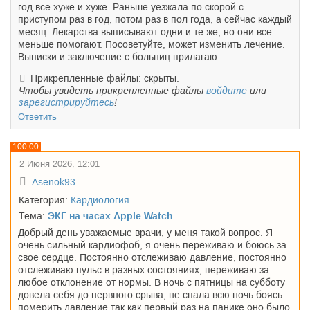
год все хуже и хуже. Раньше уезжала по скорой с
приступом раз в год, потом раз в пол года, а сейчас каждый
месяц. Лекарства выписывают одни и те же, но они все
меньше помогают. Посоветуйте, может изменить лечение.
Выписки и заключение с больниц прилагаю.
Прикрепленные файлы: скрыты.
Чтобы увидеть прикрепленные файлы
войдите
или
зарегистрируйтесь
!
Ответить
100.00
2 Июня 2026, 12:01
Asenok93
Категория:
Кардиология
Тема:
ЭКГ на часах Apple Watch
Добрый день уважаемые врачи, у меня такой вопрос. Я
очень сильный кардиофоб, я очень переживаю и боюсь за
свое сердце. Постоянно отслеживаю давление, постоянно
отслеживаю пульс в разных состояниях, переживаю за
любое отклонение от нормы. В ночь с пятницы на субботу
довела себя до нервного срыва, не спала всю ночь боясь
померить давление так как первый раз на панике оно было