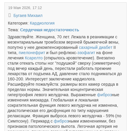
19 Мая 2026, 17:12
Бугаев Михаил
Категория:
Кардиология
Тема:
Сердечная недостаточность
Здравствуйте. Женщина, 70 лет. Лежала в реанимации с
мезентариальным тромбозом верхней брыжеечной вены,
попутно у нее декомпенсированный
сахарный диабет
II
типа,
пиелонефрит
и был рефлюкс-
эзофагит
на фоне
лечения
Ксарелто
(открылось кровотечение). Внезапно
стали отекать стопы ног "подушкой" сверху (симметрично)
под вечер каждый день, перестали работать прежние
лекарства от подъема АД, давление стало подниматься до
160-200. Интересует заключение кардиолога.
Расшифруйте пожалуйста: размеры всех камер сердца в
пределах нормы. Значительная концентрическая
гипертрофия левого желудочка. Выраженные
фиброз
ные
изменения миокарда. Глобальная и локальная
сократительная функция левого желудочка не изменена,
диастолическая его дисфункция по типу нарушения
релаксации. Фракция выброса левого желудочка - 59% (по
Симпсону). Перикард с
фиброз
ными изменениями, без
признаков патологического выпота. Легочная артерия не