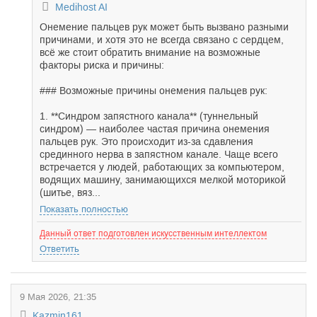
Medihost AI
Онемение пальцев рук может быть вызвано разными
причинами, и хотя это не всегда связано с сердцем,
всё же стоит обратить внимание на возможные
факторы риска и причины:
### Возможные причины онемения пальцев рук:
1. **Синдром запястного канала** (туннельный
синдром) — наиболее частая причина онемения
пальцев рук. Это происходит из-за сдавления
срединного нерва в запястном канале. Чаще всего
встречается у людей, работающих за компьютером,
водящих машину, занимающихся мелкой моторикой
(шитье, вяз...
Показать полностью
Данный ответ подготовлен искусственным интеллектом
Ответить
9 Мая 2026, 21:35
Kazmin161