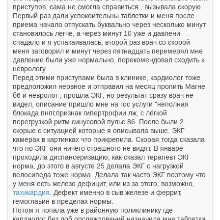
приступов, сама не смогла справиться , вызывала скорую.
Первый раз дали успокоительны таблетки и меня после
приема начало отпускать буквально через несколько минут
становилось легче, а через минут 10 уже и давлени
спадало и я успакаивалась, второй раз врач со скорой
меня заговорил и минут через пятнадцать перемерял мне
давление были уже нормально, порекомендовал сходить к
неврологу.
Перед этими приступами была в клинике, кардиолог тоже
предположил нервное и отправил на месяц пропить Магне
б6 и невролог , прошла ЭКГ, но результат сразу врач не
видел, описание пришло мне на гос услуги "неполная
блокада пнпг,признак гипертрофии лж, с лёгкой
перегрузкой.ритм синусовой пульс 86. После были 2
скорые с ситуацией которые я описывала выше, ЭКГ
камерах в картинках что прикрепила. Скорая тогда сказала
что по ЭКГ они ничего страшного не видят. В январе
проходила диспансеризацию, как сказал терапевт ЭКГ
норма, до этого в августе 25 делала ЭКГ с нагрузкой
велосипеда тоже норма. Делала так часто ЭКГ поэтому что
у меня есть железо дефицит, или из за этого, возможно,
тахикардия
. Дефект именно в сыв.железе и феррит,
гемоглаьин в пределах нормы.
Потом я попала уже в районную поликлинику где
кардиолог без доб опслеждований назначила мне таблетки