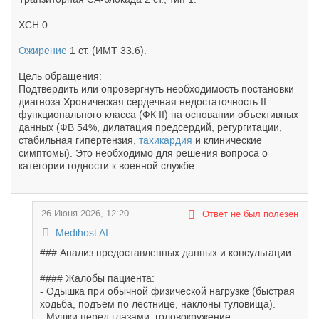
ХСН 0.
Ожирение
1 ст. (ИМТ 33.6).
Цель обращения:
Подтвердить или опровергнуть необходимость постановки
диагноза Хроническая сердечная недостаточность II
функционального класса (ФК II) на основании объективных
данных (ФВ 54%, дилатация предсердий, регургитации,
стабильная гипертензия,
тахикардия
и клинические
симптомы). Это необходимо для решения вопроса о
категории годности к военной службе.
26 Июня 2026, 12:20
Ответ не был полезен
Medihost AI
### Анализ предоставленных данных и консультации
#### Жалобы пациента:
- Одышка при обычной физической нагрузке (быстрая
ходьба, подъем по лестнице, наклоны туловища).
- Мушки перед глазами, головокружение.