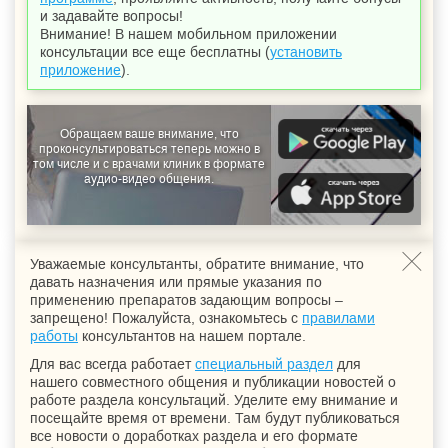
и задавайте вопросы!
Внимание! В нашем мобильном приложении
консультации все еще бесплатны (
установить
приложение
).
Обращаем ваше внимание, что
проконсультироваться теперь можно в
том числе и с врачами клиник в формате
аудио-видео общения.
Уважаемые консультанты, обратите внимание, что
давать назначения или прямые указания по
применению препаратов задающим вопросы –
запрещено! Пожалуйста, ознакомьтесь с
правилами
работы
консультантов на нашем портале.
Для вас всегда работает
специальный раздел
для
нашего совместного общения и публикации новостей о
работе раздела консультаций. Уделите ему внимание и
посещайте время от времени. Там будут публиковаться
все новости о доработках раздела и его формате