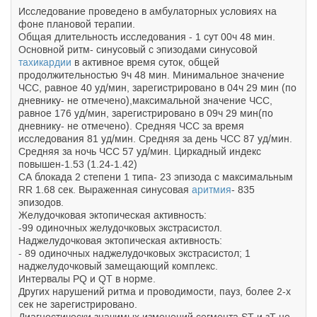
Исследование проведено в амбулаторных условиях на
фоне плановой терапии.
Общая длительность исследования - 1 сут 00ч 48 мин.
Основной ритм- синусовый с эпизодами синусовой
тахикардии
в активное время суток, общей
продолжительностью 9ч 48 мин. Минимальное значение
ЧСС, равное 40 уд/мин, зарегистрировано в 04ч 29 мин (по
дневнику- не отмечено),максимальной значение ЧСС,
равное 176 уд/мин, зарегистрировано в 09ч 29 мин(по
дневнику- не отмечено). Средняя ЧСС за время
исследования 81 уд/мин. Средняя за день ЧСС 87 уд/мин.
Средняя за ночь ЧСС 57 уд/мин. Циркадный индекс
повышен-1.53 (1.24-1.42)
СА блокада 2 степени 1 типа- 23 эпизода с максимальным
RR 1.68 сек. Выраженная синусовая
аритмия
- 835
эпизодов.
Желудочковая эктопическая активность:
-99 одиночных желудочковых экстрасистол.
Наджелудочковая эктопическая активность:
- 89 одиночных наджелудочковых экстрасистол; 1
наджелудочковый замещающий комплекс.
Интервалы PQ и QT в норме.
Других нарушений ритма и проводимости, пауз, более 2-х
сек не зарегистрировано.