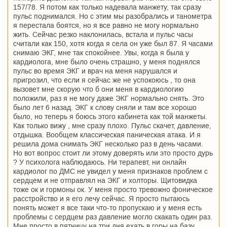
157/78. Я потом как только надевала манжету, так сразу
пульс поднимался. Но с этим мы разобрались и танометра
я перестала боятся, но я все равно не могу нормально
жить. Сейчас резко наклонилась, встала и пульс часы
считали как 150, хотя когда я села он уже был 87. Я часами
снимаю ЭКГ, мне так спокойнее. Увы, когда я была у
кардиолога, мне было очень страшно, у меня поднялся
пульс во время ЭКГ и врач на меня нарушался и
пригрозил, что если я сейчас же не успокоюсь , то она
вызовет мне скорую что б они меня в кардиологию
положили, раз я не могу даже ЭКГ нормально снять. Это
было лет 6 назад. ЭКГ к слову сняли и там все хорошо
было, но теперь я боюсь этого кабинета как той манжеты.
Как только вижу , мне сразу плохо. Пульс скачет, давление,
отдышка. Вообщем классическая паническая атака. И я
решила дома снимать ЭКГ несколько раз в день часами.
Но вот вопрос стоит ли этому доверять или это просто дурь
? У психолога наблюдаюсь. Ни терапевт, ни онлайн
кардиолог по ДМС не увидел у меня признаков проблем с
сердцем и не отправлял на ЭКГ и холторы. Щитовидка
тоже ок и гормоны ок. У меня просто тревожно фоническое
расстройство и я его лечу сейчас. Я просто пытаюсь
понять может я все таки что-то пропускаю и у меня есть
проблемы с сердцем раз давление могло скакать один раз.
Мне просто в пятницу на три дня ехать в горы на базу