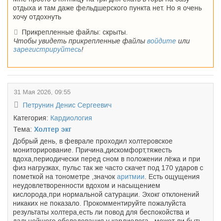
отдыха и там даже фельдшерского пункта нет. Но я очень
хочу отдохнуть
Прикрепленные файлы: скрыты.
Чтобы увидеть прикрепленные файлы
войдите
или
зарегистрируйтесь
!
31 Мая 2026, 09:55
Петрунин Денис Сергеевич
Категория:
Кардиология
Тема:
Холтер экг
Добрый день, в феврале проходил холтеровское
мониторирование. Причина,дискомфорт,тяжесть
вдоха,периодически перед сном в положении лёжа и при
физ нагрузках, пульс так же часто скачет под 170 ударов с
пометкой на тонометре ,значок
аритмии
. Есть ощущения
неудовлетворенности вдохом и насыщением
кислорода,при нормальной сатурации. Эхокг отклонений
никаких не показало. Прокомментируйте пожалуйста
результаты холтера,есть ли повод для беспокойства и