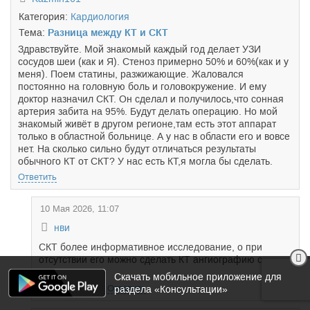
Категория:
Кардиология
Тема:
Разница между КТ и СКТ
Здравствуйте. Мой знакомый каждый год делает УЗИ
сосудов шеи (как и Я). Стеноз примерно 50% и 60%(как и у
меня). Поем статины, разжижающие. Жаловался
постоянно на головную боль и головокружение. И ему
доктор назначил СКТ. Он сделал и получилось,что сонная
артерия забита на 95%. Будут делать операцию. Но мой
знакомый живёт в другом регионе,там есть этот аппарат
только в областной больнице. А у нас в области его и вовсе
нет. На сколько сильно будут отличаться результаты
обычного КТ от СКТ? У нас есть КТ,я могла бы сделать.
Ответить
10 Мая 2026, 11:07
нви
СКТ более информативное исследование, о при
отсутствии его можно сделать КТ ангиографию с
контрастом.
Скачать мобильное приложение для
Поблагодарить
Ответить
раздела «Консультации»