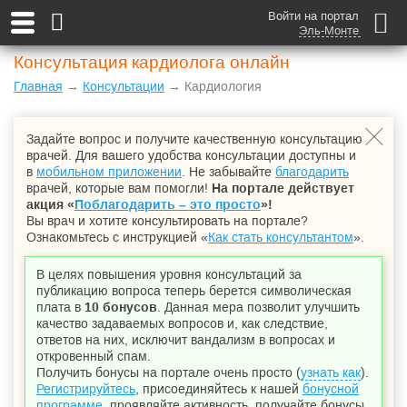
Войти на портал
Эль-Монте
Консультация кардиолога онлайн
Главная
→
Консультации
→ Кардиология
Задайте вопрос и получите качественную консультацию
врачей. Для вашего удобства консультации доступны и
в
мобильном приложении
. Не забывайте
благодарить
врачей, которые вам помогли!
На портале действует
акция «
Поблагодарить – это просто
»!
Вы врач и хотите консультировать на портале?
Ознакомьтесь с инструкцией «
Как стать консультантом
».
В целях повышения уровня консультаций за
публикацию вопроса теперь берется символическая
плата в
10 бонусов
. Данная мера позволит улучшить
качество задаваемых вопросов и, как следствие,
ответов на них, исключит вандализм в вопросах и
откровенный спам.
Получить бонусы на портале очень просто (
узнать как
).
Регистрируйтесь
, присоединяйтесь к нашей
бонусной
программе
, проявляйте активность, получайте бонусы