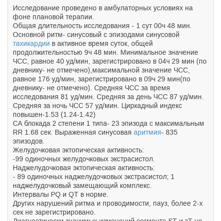
Исследование проведено в амбулаторных условиях на
фоне плановой терапии.
Общая длительность исследования - 1 сут 00ч 48 мин.
Основной ритм- синусовый с эпизодами синусовой
тахикардии
в активное время суток, общей
продолжительностью 9ч 48 мин. Минимальное значение
ЧСС, равное 40 уд/мин, зарегистрировано в 04ч 29 мин (по
дневнику- не отмечено),максимальной значение ЧСС,
равное 176 уд/мин, зарегистрировано в 09ч 29 мин(по
дневнику- не отмечено). Средняя ЧСС за время
исследования 81 уд/мин. Средняя за день ЧСС 87 уд/мин.
Средняя за ночь ЧСС 57 уд/мин. Циркадный индекс
повышен-1.53 (1.24-1.42)
СА блокада 2 степени 1 типа- 23 эпизода с максимальным
RR 1.68 сек. Выраженная синусовая
аритмия
- 835
эпизодов.
Желудочковая эктопическая активность:
-99 одиночных желудочковых экстрасистол.
Наджелудочковая эктопическая активность:
- 89 одиночных наджелудочковых экстрасистол; 1
наджелудочковый замещающий комплекс.
Интервалы PQ и QT в норме.
Других нарушений ритма и проводимости, пауз, более 2-х
сек не зарегистрировано.