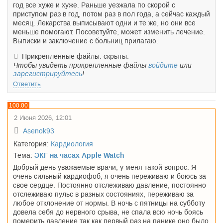
год все хуже и хуже. Раньше уезжала по скорой с
приступом раз в год, потом раз в пол года, а сейчас каждый
месяц. Лекарства выписывают одни и те же, но они все
меньше помогают. Посоветуйте, может изменить лечение.
Выписки и заключение с больниц прилагаю.
Прикрепленные файлы: скрыты.
Чтобы увидеть прикрепленные файлы
войдите
или
зарегистрируйтесь
!
Ответить
100.00
2 Июня 2026, 12:01
Asenok93
Категория:
Кардиология
Тема:
ЭКГ на часах Apple Watch
Добрый день уважаемые врачи, у меня такой вопрос. Я
очень сильный кардиофоб, я очень переживаю и боюсь за
свое сердце. Постоянно отслеживаю давление, постоянно
отслеживаю пульс в разных состояниях, переживаю за
любое отклонение от нормы. В ночь с пятницы на субботу
довела себя до нервного срыва, не спала всю ночь боясь
померить давление так как первый раз на панике оно было