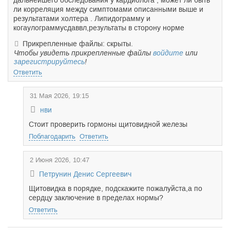
дальнейшего обследования у кардиолога , может ли быть
ли корреляция между симптомами описанными выше и
результатами холтера . Липидограмму и
когаулограммусдаввл,результаты в сторону норме
Прикрепленные файлы: скрыты.
Чтобы увидеть прикрепленные файлы
войдите
или
зарегистрируйтесь
!
Ответить
31 Мая 2026, 19:15
нви
Стоит проверить гормоны щитовидной железы
Поблагодарить
Ответить
2 Июня 2026, 10:47
Петрунин Денис Сергеевич
Щитовидка в порядке, подскажите пожалуйста,а по
сердцу заключение в пределах нормы?
Ответить