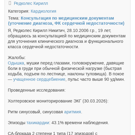
Редколес Кирилл
Категория:
Кардиология
Тема:
Консультация по медицинским документам
(уточнение диагноза, ФК сердечной недостаточности)
Я, Редколес Кирилл Никитич, 28.10.2006 г.р., 19 лет,
обращаюсь за консультацией по медицинским документам
для уточнения клинического диагноза и функционального
класса сердечной недостаточности.
Жалобы:
Одышка
, мушки перед глазами, головокружение, давящие
боли в груди при обычной физической нагрузке (быстрая
ходьба, подъем по лестнице, наклоны туловища). В покое
—
учащенное сердцебиение
, пульс часто выше 90 уд/мин.
Проведенные исследования:
Холтеровское мониторирование ЭКГ (30.03.2026):
Ритм синусовый, синусовая
аритмия
.
Эпизоды
тахикардии
: 43.1% времени наблюдения.
СА-блокада 2 степени 1 типа (17 эпизодов) с