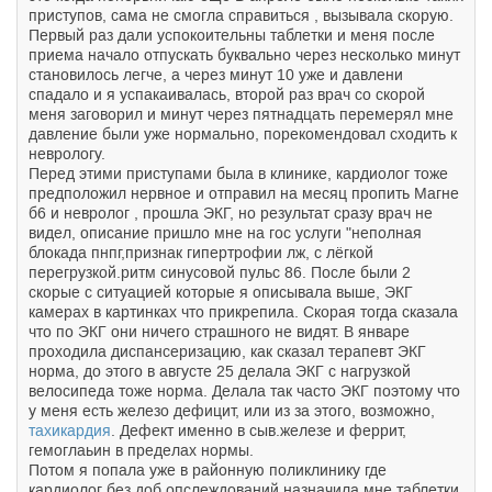
приступов, сама не смогла справиться , вызывала скорую.
Первый раз дали успокоительны таблетки и меня после
приема начало отпускать буквально через несколько минут
становилось легче, а через минут 10 уже и давлени
спадало и я успакаивалась, второй раз врач со скорой
меня заговорил и минут через пятнадцать перемерял мне
давление были уже нормально, порекомендовал сходить к
неврологу.
Перед этими приступами была в клинике, кардиолог тоже
предположил нервное и отправил на месяц пропить Магне
б6 и невролог , прошла ЭКГ, но результат сразу врач не
видел, описание пришло мне на гос услуги "неполная
блокада пнпг,признак гипертрофии лж, с лёгкой
перегрузкой.ритм синусовой пульс 86. После были 2
скорые с ситуацией которые я описывала выше, ЭКГ
камерах в картинках что прикрепила. Скорая тогда сказала
что по ЭКГ они ничего страшного не видят. В январе
проходила диспансеризацию, как сказал терапевт ЭКГ
норма, до этого в августе 25 делала ЭКГ с нагрузкой
велосипеда тоже норма. Делала так часто ЭКГ поэтому что
у меня есть железо дефицит, или из за этого, возможно,
тахикардия
. Дефект именно в сыв.железе и феррит,
гемоглаьин в пределах нормы.
Потом я попала уже в районную поликлинику где
кардиолог без доб опслеждований назначила мне таблетки