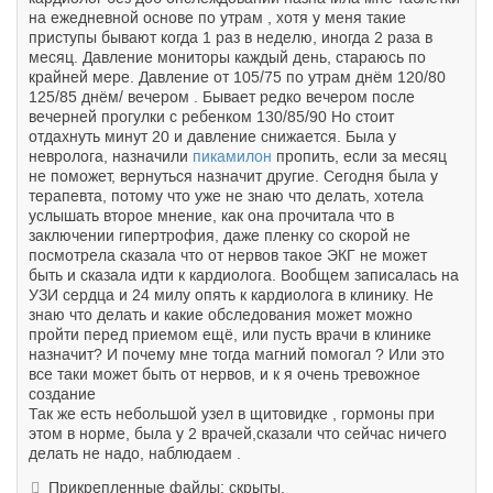
на ежедневной основе по утрам , хотя у меня такие
приступы бывают когда 1 раз в неделю, иногда 2 раза в
месяц. Давление мониторы каждый день, стараюсь по
крайней мере. Давление от 105/75 по утрам днём 120/80
125/85 днём/ вечером . Бывает редко вечером после
вечерней прогулки с ребенком 130/85/90 Но стоит
отдахнуть минут 20 и давление снижается. Была у
невролога, назначили
пикамилон
пропить, если за месяц
не поможет, вернуться назначит другие. Сегодня была у
терапевта, потому что уже не знаю что делать, хотела
услышать второе мнение, как она прочитала что в
заключении гипертрофия, даже пленку со скорой не
посмотрела сказала что от нервов такое ЭКГ не может
быть и сказала идти к кардиолога. Вообщем записалась на
УЗИ сердца и 24 милу опять к кардиолога в клинику. Не
знаю что делать и какие обследования может можно
пройти перед приемом ещё, или пусть врачи в клинике
назначит? И почему мне тогда магний помогал ? Или это
все таки может быть от нервов, и к я очень тревожное
создание
Так же есть небольшой узел в щитовидке , гормоны при
этом в норме, была у 2 врачей,сказали что сейчас ничего
делать не надо, наблюдаем .
Прикрепленные файлы: скрыты.