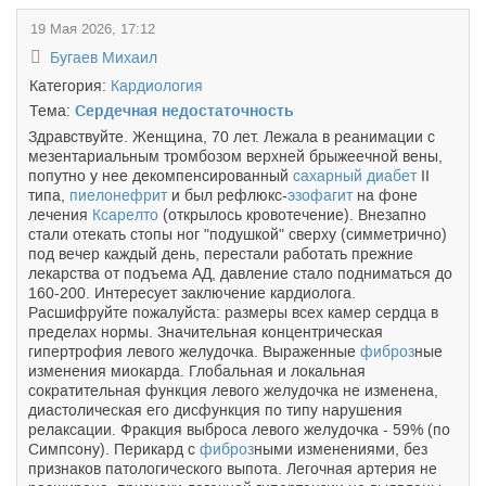
19 Мая 2026, 17:12
Бугаев Михаил
Категория:
Кардиология
Тема:
Сердечная недостаточность
Здравствуйте. Женщина, 70 лет. Лежала в реанимации с
мезентариальным тромбозом верхней брыжеечной вены,
попутно у нее декомпенсированный
сахарный диабет
II
типа,
пиелонефрит
и был рефлюкс-
эзофагит
на фоне
лечения
Ксарелто
(открылось кровотечение). Внезапно
стали отекать стопы ног "подушкой" сверху (симметрично)
под вечер каждый день, перестали работать прежние
лекарства от подъема АД, давление стало подниматься до
160-200. Интересует заключение кардиолога.
Расшифруйте пожалуйста: размеры всех камер сердца в
пределах нормы. Значительная концентрическая
гипертрофия левого желудочка. Выраженные
фиброз
ные
изменения миокарда. Глобальная и локальная
сократительная функция левого желудочка не изменена,
диастолическая его дисфункция по типу нарушения
релаксации. Фракция выброса левого желудочка - 59% (по
Симпсону). Перикард с
фиброз
ными изменениями, без
признаков патологического выпота. Легочная артерия не