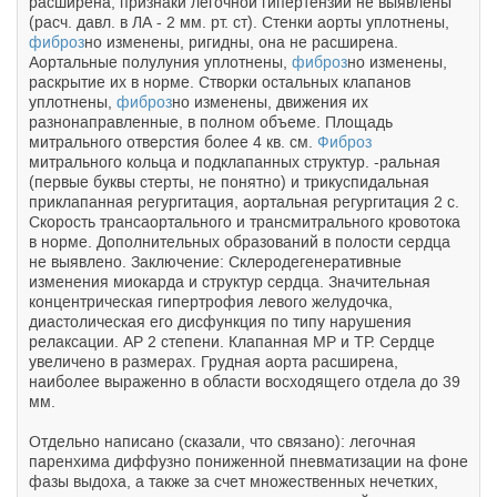
расширена, признаки легочной гипертензии не выявлены
(расч. давл. в ЛА - 2 мм. рт. ст). Стенки аорты уплотнены,
фиброз
но изменены, ригидны, она не расширена.
Аортальные полулуния уплотнены,
фиброз
но изменены,
раскрытие их в норме. Створки остальных клапанов
уплотнены,
фиброз
но изменены, движения их
разнонаправленные, в полном объеме. Площадь
митрального отверстия более 4 кв. см.
Фиброз
митрального кольца и подклапанных структур. -ральная
(первые буквы стерты, не понятно) и трикуспидальная
приклапанная регургитация, аортальная регургитация 2 с.
Скорость трансаортального и трансмитрального кровотока
в норме. Дополнительных образований в полости сердца
не выявлено. Заключение: Склеродегенеративные
изменения миокарда и структур сердца. Значительная
концентрическая гипертрофия левого желудочка,
диастолическая его дисфункция по типу нарушения
релаксации. АР 2 степени. Клапанная МР и ТР. Сердце
увеличено в размерах. Грудная аорта расширена,
наиболее выраженно в области восходящего отдела до 39
мм.
Отдельно написано (сказали, что связано): легочная
паренхима диффузно пониженной пневматизации на фоне
фазы выдоха, а также за счет множественных нечетких,