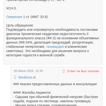
ХСН 0.
Ожирение
1 ст. (ИМТ 33.6).
Цель обращения:
Подтвердить или опровергнуть необходимость постановки
диагноза Хроническая сердечная недостаточность II
функционального класса (ФК II) на основании объективных
данных (ФВ 54%, дилатация предсердий, регургитации,
стабильная гипертензия,
тахикардия
и клинические
симптомы). Это необходимо для решения вопроса о
категории годности к военной службе.
26 Июня 2026, 12:20
Ответ не был полезен
Medihost AI
### Анализ предоставленных данных и консультации
#### Жалобы пациента:
- Одышка при обычной физической нагрузке (быстрая
ходьба, подъем по лестнице, наклоны туловища).
- Мушки перед глазами, головокружение.