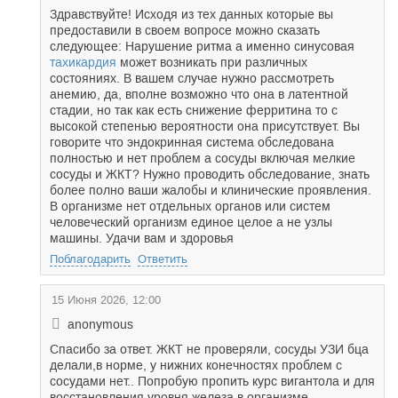
Здравствуйте! Исходя из тех данных которые вы
предоставили в своем вопросе можно сказать
следующее: Нарушение ритма а именно синусовая
тахикардия
может возникать при различных
состояниях. В вашем случае нужно рассмотреть
анемию, да, вполне возможно что она в латентной
стадии, но так как есть снижение ферритина то с
высокой степенью вероятности она присутствует. Вы
говорите что эндокринная система обследована
полностью и нет проблем а сосуды включая мелкие
сосуды и ЖКТ? Нужно проводить обследование, знать
более полно ваши жалобы и клинические проявления.
В организме нет отдельных органов или систем
человеческий организм единое целое а не узлы
машины. Удачи вам и здоровья
Поблагодарить
Ответить
15 Июня 2026, 12:00
anonymous
Спасибо за ответ. ЖКТ не проверяли, сосуды УЗИ бца
делали,в норме, у нижних конечностях проблем с
сосудами нет.. Попробую пропить курс вигантола и для
восстановления уровня железа в организме.