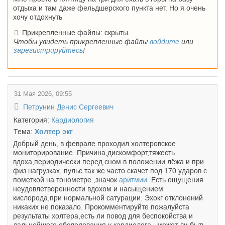
отдыха и там даже фельдшерского пункта нет. Но я очень
хочу отдохнуть
Прикрепленные файлы: скрыты.
Чтобы увидеть прикрепленные файлы
войдите
или
зарегистрируйтесь
!
31 Мая 2026, 09:55
Петрунин Денис Сергеевич
Категория:
Кардиология
Тема:
Холтер экг
Добрый день, в феврале проходил холтеровское
мониторирование. Причина,дискомфорт,тяжесть
вдоха,периодически перед сном в положении лёжа и при
физ нагрузках, пульс так же часто скачет под 170 ударов с
пометкой на тонометре ,значок
аритмии
. Есть ощущения
неудовлетворенности вдохом и насыщением
кислорода,при нормальной сатурации. Эхокг отклонений
никаких не показало. Прокомментируйте пожалуйста
результаты холтера,есть ли повод для беспокойства и