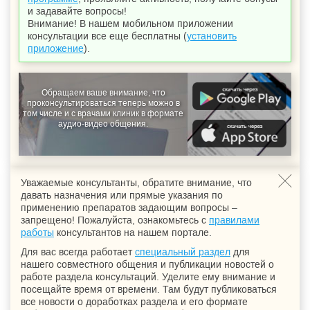
и задавайте вопросы!
Внимание! В нашем мобильном приложении
консультации все еще бесплатны (
установить
приложение
).
Обращаем ваше внимание, что
проконсультироваться теперь можно в
том числе и с врачами клиник в формате
аудио-видео общения.
Уважаемые консультанты, обратите внимание, что
давать назначения или прямые указания по
применению препаратов задающим вопросы –
запрещено! Пожалуйста, ознакомьтесь с
правилами
работы
консультантов на нашем портале.
Для вас всегда работает
специальный раздел
для
нашего совместного общения и публикации новостей о
работе раздела консультаций. Уделите ему внимание и
посещайте время от времени. Там будут публиковаться
все новости о доработках раздела и его формате