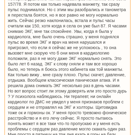
157/78. Я потом как только надевала манжету, так сразу
пульс поднимался. Но с этим мы разобрались и танометра
я перестала боятся, но я все равно не могу нормально
жить. Сейчас резко наклонилась, встала и пульс часы
считали как 150, хотя когда я села он уже был 87. Я часами
снимаю ЭКГ, мне так спокойнее. Увы, когда я была у
кардиолога, мне было очень страшно, у меня поднялся
пульс во время ЭКГ и врач на меня нарушался и
пригрозил, что если я сейчас же не успокоюсь , то она
вызовет мне скорую что б они меня в кардиологию
положили, раз я не могу даже ЭКГ нормально снять. Это
было лет 6 назад. ЭКГ к слову сняли и там все хорошо
было, но теперь я боюсь этого кабинета как той манжеты.
Как только вижу , мне сразу плохо. Пульс скачет, давление,
отдышка. Вообщем классическая паническая атака. И я
решила дома снимать ЭКГ несколько раз в день часами.
Но вот вопрос стоит ли этому доверять или это просто дурь
? У психолога наблюдаюсь. Ни терапевт, ни онлайн
кардиолог по ДМС не увидел у меня признаков проблем с
сердцем и не отправлял на ЭКГ и холторы. Щитовидка
тоже ок и гормоны ок. У меня просто тревожно фоническое
расстройство и я его лечу сейчас. Я просто пытаюсь
понять может я все таки что-то пропускаю и у меня есть
проблемы с сердцем раз давление могло скакать один раз.
Мне просто в пятницу на три дня ехать в горы на базу