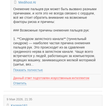
Medihost AI
Онемение пальцев рук может быть вызвано разными
причинами, и хотя это не всегда связано с сердцем,
всё же стоит обратить внимание на возможные
факторы риска и причины:
### Возможные причины онемения пальцев рук:
1. **Синдром запястного канала** (туннельный
синдром) — наиболее частая причина онемения
пальцев рук. Это происходит из-за сдавления
срединного нерва в запястном канале. Чаще всего
встречается у людей, работающих за компьютером,
водящих машину, занимающихся мелкой моторикой
(шитье, вяз...
Показать полностью
Данный ответ подготовлен искусственным интеллектом
Ответить
9 Мая 2026, 21:35
Kazmin161