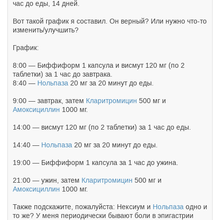
час до еды, 14 дней.
Вот такой график я составил. Он верный? Или нужно что-то
изменить/улучшить?
График:
8:00 — Биффиформ 1 капсула и висмут 120 мг (по 2
таблетки) за 1 час до завтрака.
8:40 —
Нольпаза
20 мг за 20 минут до еды.
9:00 — завтрак, затем
Кларитромицин
500 мг и
Амоксициллин
1000 мг.
14:00 — висмут 120 мг (по 2 таблетки) за 1 час до еды.
14:40 —
Нольпаза
20 мг за 20 минут до еды.
19:00 — Биффиформ 1 капсула за 1 час до ужина.
21:00 — ужин, затем
Кларитромицин
500 мг и
Амоксициллин
1000 мг.
Также подскажите, пожалуйста: Нек
сиум и
Нольпаза
одно и
то же? У меня периодически бывают боли в эпигастрии