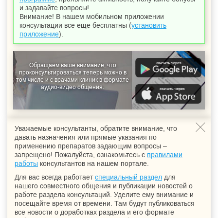
и задавайте вопросы!
Внимание! В нашем мобильном приложении
консультации все еще бесплатны (
установить
приложение
).
Обращаем ваше внимание, что
проконсультироваться теперь можно в
том числе и с врачами клиник в формате
аудио-видео общения.
Уважаемые консультанты, обратите внимание, что
давать назначения или прямые указания по
применению препаратов задающим вопросы –
запрещено! Пожалуйста, ознакомьтесь с
правилами
работы
консультантов на нашем портале.
Для вас всегда работает
специальный раздел
для
нашего совместного общения и публикации новостей о
работе раздела консультаций. Уделите ему внимание и
посещайте время от времени. Там будут публиковаться
все новости о доработках раздела и его формате