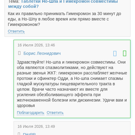
Тема:
Таблетки Но-Шпа и Гимекромон совместимы
между собой?
Как их правильно принимать Гимекромон за 30 минут до
еды, а Но-Шпу в любое время или прямо вместе с
Гимекромоном?
Ответить
16 Июля 2026, 13:46
Борис Леонидович
Здравствуйте! Но-шпа и гимекромон совместимы. Они
оба являются спазмолитиками, но действуют на
разные звенья ЖКТ: гимекромон расслабляет желчные
протоки и сфинктер Одди, а Но-шпа снимает спазмы
гладкой мускулатуры пищеварительного тракта в
целом. Врачи часто назначают их вместе для
усиления обезболивающего эффекта при
желчнокаменной болезни или дискинезии. Удачи вам и
здоровья
Поблагодарить
Ответить
16 Июля 2026, 13:49
ПётРР