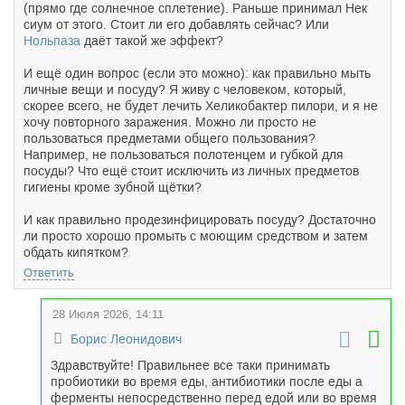
(прямо где солнечное сплетение). Раньше принимал Нек
сиум от этого. Стоит ли его добавлять сейчас? Или
Нольпаза
даёт такой же эффект?
И ещё один вопрос (если это можно): как правильно мыть
личные вещи и посуду? Я живу с человеком, который,
скорее всего, не будет лечить Хеликобактер пилори, и я не
хочу повторного заражения. Можно ли просто не
пользоваться предметами общего пользования?
Например, не пользоваться полотенцем и губкой для
посуды? Что ещё стоит исключить из личных предметов
гигиены кроме зубной щётки?
И как правильно продезинфицировать посуду? Достаточно
ли просто хорошо промыть с моющим средством и затем
обдать кипятком?
Ответить
28 Июля 2026, 14:11
Борис Леонидович
Здравствуйте! Правильнее все таки принимать
пробиотики во время еды, антибиотики после еды а
ферменты непосредственно перед едой или во время