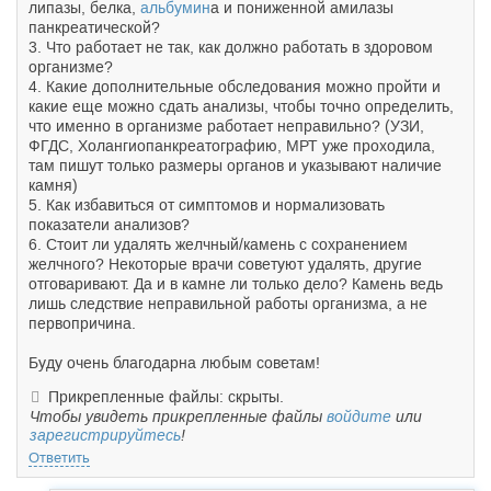
липазы, белка,
альбумин
а и пониженной амилазы
панкреатической?
3. Что работает не так, как должно работать в здоровом
организме?
4. Какие дополнительные обследования можно пройти и
какие еще можно сдать анализы, чтобы точно определить,
что именно в организме работает неправильно? (УЗИ,
ФГДС, Холангиопанкреатографию, МРТ уже проходила,
там пишут только размеры органов и указывают наличие
камня)
5. Как избавиться от симптомов и нормализовать
показатели анализов?
6. Стоит ли удалять желчный/камень с сохранением
желчного? Некоторые врачи советуют удалять, другие
отговаривают. Да и в камне ли только дело? Камень ведь
лишь следствие неправильной работы организма, а не
первопричина.
Буду очень благодарна любым советам!
Прикрепленные файлы: скрыты.
Чтобы увидеть прикрепленные файлы
войдите
или
зарегистрируйтесь
!
Ответить