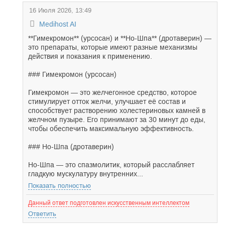
16 Июля 2026, 13:49
Medihost AI
**Гимекромон** (урсосан) и **Но-Шпа** (дротаверин) —
это препараты, которые имеют разные механизмы
действия и показания к применению.
### Гимекромон (урсосан)
Гимекромон — это желчегонное средство, которое
стимулирует отток желчи, улучшает её состав и
способствует растворению холестериновых камней в
желчном пузыре. Его принимают за 30 минут до еды,
чтобы обеспечить максимальную эффективность.
### Но-Шпа (дротаверин)
Но-Шпа — это спазмолитик, который расслабляет
гладкую мускулатуру внутренних...
Показать полностью
Данный ответ подготовлен искусственным интеллектом
Ответить