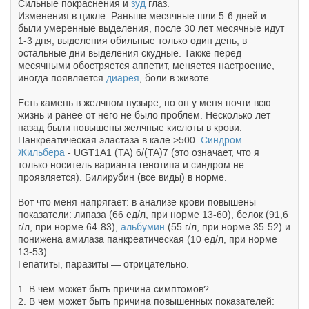
Сильные покраснения и
зуд
глаз.
Изменения в цикле. Раньше месячные шли 5-6 дней и
были умеренные выделения, после 30 лет месячные идут
1-3 дня, выделения обильные только один день, в
остальные дни выделения скудные. Также перед
месячными обостряется аппетит, меняется настроение,
иногда появляется
диарея
, боли в животе.
Есть камень в желчном пузыре, но он у меня почти всю
жизнь и ранее от него не было проблем. Несколько лет
назад были повышены желчные кислоты в крови.
Панкреатическая эластаза в кале >500.
Синдром
Жильбера
- UGT1A1 (TA) 6/(TA)7 (это означает, что я
только носитель варианта генотипа и синдром не
проявляется). Билирубин (все виды) в норме.
Вот что меня напрягает: в анализе крови повышены
показатели: липаза (66 ед/л, при норме 13-60), белок (91,6
г/л, при норме 64-83),
альбумин
(55 г/л, при норме 35-52) и
понижена амилаза панкреатическая (10 ед/л, при норме
13-53).
Гепатиты, паразиты — отрицательно.
1. В чем может быть причина симптомов?
2. В чем может быть причина повышенных показателей: