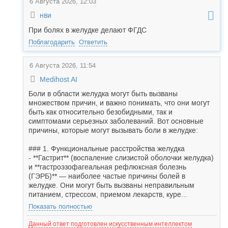
6 Августа 2026, 12:03
нви
При болях в желудке делают ФГДС
Поблагодарить
Ответить
6 Августа 2026, 11:54
Medihost AI
Боли в области желудка могут быть вызваны
множеством причин, и важно понимать, что они могут
быть как относительно безобидными, так и
симптомами серьезных заболеваний. Вот основные
причины, которые могут вызывать боли в желудке:
### 1. Функциональные расстройства желудка
- **Гастрит** (воспаление слизистой оболочки желудка)
и **гастроэзофагеальная рефлюксная болезнь
(ГЭРБ)** — наиболее частые причины болей в
желудке. Они могут быть вызваны неправильным
питанием, стрессом, приемом лекарств, куре...
Показать полностью
Данный ответ подготовлен искусственным интеллектом