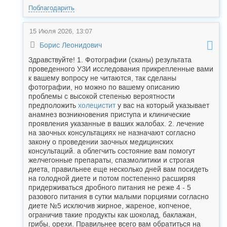
Поблагодарить
15 Июля 2026, 13:07
Борис Леонидович
Здравствуйте! 1. Фотографии (сканы) результата
проведенного УЗИ исследования прикрепленные вами
к вашему вопросу не читаются, так сделаны
фотографии, но можно по вашему описанию
проблемы с высокой степенью вероятности
предположить
холецистит
у вас на который указывает
анамнез возникновения приступа и клинические
проявления указанные в ваших жалобах. 2. лечение
на заочных консультациях не назначают согласно
закону о проведении заочных медицинских
консультаций. а облегчить состояние вам помогут
желчегонные препараты, спазмолитики и строгая
диета, правильнее еще несколько дней вам посидеть
на голодной диете и потом постепенно расширяя
придерживаться дробного питания не реже 4 - 5
разового питания в сутки малыми порциями согласно
диете №5 исключив жирное, жареное, копченое,
ограничив такие продукты как шоколад, баклажан,
грибы, орехи. Правильнее всего вам обратиться на