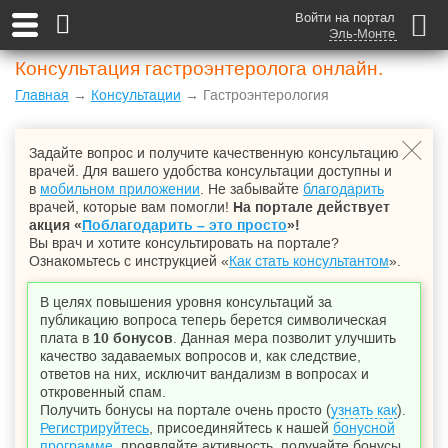
Войти на портал
Эль-Монте
Консультация гастроэнтеролога онлайн.
Главная
→
Консультации
→ Гастроэнтерология
Задайте вопрос и получите качественную консультацию
врачей. Для вашего удобства консультации доступны и
в
мобильном приложении
. Не забывайте
благодарить
врачей, которые вам помогли!
На портале действует
акция «
Поблагодарить – это просто
»!
Вы врач и хотите консультировать на портале?
Ознакомьтесь с инструкцией «
Как стать консультантом
».
В целях повышения уровня консультаций за
публикацию вопроса теперь берется символическая
плата в
10 бонусов
. Данная мера позволит улучшить
качество задаваемых вопросов и, как следствие,
ответов на них, исключит вандализм в вопросах и
откровенный спам.
Получить бонусы на портале очень просто (
узнать как
).
Регистрируйтесь
, присоединяйтесь к нашей
бонусной
программе
, проявляйте активность, получайте бонусы