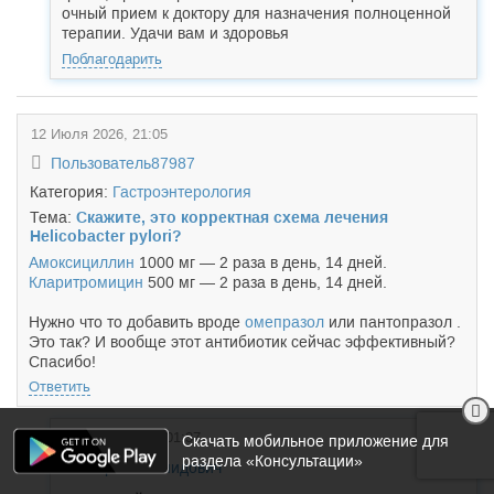
очный прием к доктору для назначения полноценной
терапии. Удачи вам и здоровья
Поблагодарить
12 Июля 2026, 21:05
Пользователь87987
Категория:
Гастроэнтерология
Тема:
Скажите, это корректная схема лечения
Helicobacter pylori?
Амоксициллин
1000 мг — 2 раза в день, 14 дней.
Кларитромицин
500 мг — 2 раза в день, 14 дней.
Нужно что то добавить вроде
омепразол
или пантопразол .
Это так? И вообще этот антибиотик сейчас эффективный?
Спасибо!
Ответить
13 Июля 2026, 01:37
Скачать мобильное приложение для
раздела «Консультации»
Борис Леонидович