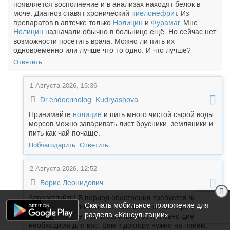
появляется восполнение и в анализах находят белок в
моче. Диагноз ставят хронический
пиелонефрит
. Из
препаратов в аптечке только
Нолицин
и
Фурамаг
. Мне
Нолицин
назначали обычно в больнице ещё. Но сейчас нет
возможности посетить врача. Можно ли пить их
одновременно или лучше что-то одно. И что лучше?
Ответить
1 Августа 2026, 15:36
Dr.endocrinolog. Kudryashova
Принимайте
нолицин
и пить много чистой сырой воды,
морсов.можно заваривать лист брусники, земляники и
пить как чай почаще.
Поблагодарить
Ответить
2 Августа 2026, 12:52
Борис Леонидович
Здравствуйте! В период обострения требуется чаще
Скачать мобильное приложение для
всего антибиотик и питье, обильное питье. При болях
раздела «Консультации»
добавляют еще и спазмолитик и безусловно диета
необходима для вас. Вам к доктору нужно на прием.