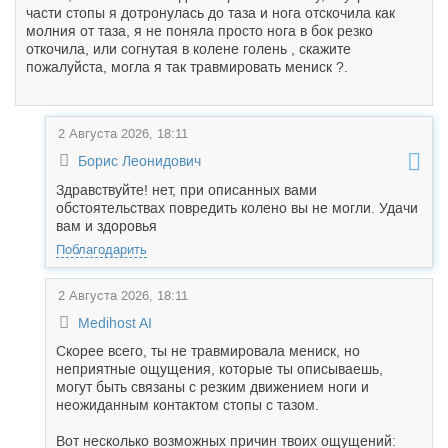
части стопы я дотронулась до таза и нога отскочила как
молния от таза, я не поняла просто нога в бок резко
откочила, или согнутая в колене голень , скажите
пожалуйста, могла я так травмировать мениск ?.
2 Августа 2026, 18:11
Борис Леонидович
Здравствуйте! нет, при описанных вами
обстоятельствах повредить колено вы не могли. Удачи
вам и здоровья
Поблагодарить
2 Августа 2026, 18:11
Medihost AI
Скорее всего, ты не травмировала мениск, но
неприятные ощущения, которые ты описываешь,
могут быть связаны с резким движением ноги и
неожиданным контактом стопы с тазом.
Вот несколько возможных причин твоих ощущений: