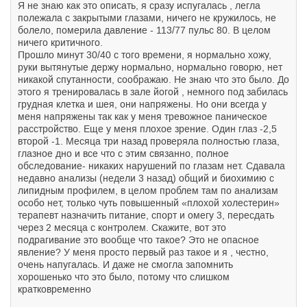
Я не знаю как это описать, я сразу испугалась , легла
полежала с закрытыми глазами, ничего не кружилось, не
болело, померила давление - 113/77 пульс 80. В целом
ничего критичного.
Прошло минут 30/40 с того времени, я нормально хожу,
руки вытянутые держу нормально, нормально говорю, нет
никакой спутанности, соображаю. Не знаю что это было. До
этого я тренировалась в зале йогой , немного под забилась
грудная клетка и шея, они напряжены. Но они всегда у
меня напряжены так как у меня тревожное паническое
расстройство. Еще у меня плохое зрение. Один глаз -2,5
второй -1. Месяца три назад проверяла полностью глаза,
глазное дно и все что с этим связанно, полное
обследование- никаких нарушений по глазам нет. Сдавала
недавно анализы (недели 3 назад) общий и биохимию с
липидным профилем, в целом проблем там по анализам
особо нет, только чуть повышенный «плохой холестерин»
терапевт назначить питание, спорт и омегу 3, пересдать
через 2 месяца с контролем. Скажите, вот это
подрагивание это вообще что такое? Это не опасное
явление? У меня просто первый раз такое и я , честно,
очень напугалась. И даже не смогла запомнить
хорошенько что это было, потому что слишком
кратковременно