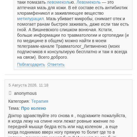
таки помазать
левомеколь
ю.
Левомеколь
— это
аптечная мазь для кожи. В её составе есть антибиотик
хлорамфеникол и заживляющее вещество
метилурацил
. Мазь убивает микробы, снимает отек и
помогает ранам быстрее заживать, даже если там есть
гной. А Вишневского слишком вонючая. Кстати,
больше информации по травматологии и ортопедии (и
по медицине в общем) можно найти в моем
телеграмм-канале Травматолог_Литвиненко (моих
подписчиков я консультирую бесплатно и там я всегда
на связи). Всего доброго.
Поблагодарить
Ответить
5 Августа 2026, 11:18
anonymous
Категория:
Терапия
Тема:
Про колено
Доктор здравствуйте это снова я , подскажите пожалуйста,
я когда лежу на спине ноги лежат ровные жжение по
передней мышце бедра есть или над коленом , а еще
когда поднимаю вверх ногу прямую то болит где то в