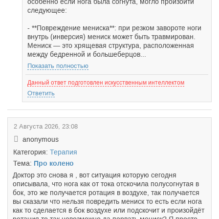
особенно если нога была согнута, могло произойти
следующее:
- **Повреждение мениска**: при резком завороте ноги
внутрь (инверсия) мениск может быть травмирован.
Мениск — это хрящевая структура, расположенная
между бедренной и большеберцов...
Показать полностью
Данный ответ подготовлен искусственным интеллектом
Ответить
2 Августа 2026, 23:08
anonymous
Категория:
Терапия
Тема:
Про колено
Доктор это снова я , вот ситуация которую сегодня
описывала, что нога как от тока отскочила полусогнутая в
бок, это же получается ротация в воздухе, так получается
вы сказали что нельзя повредить мениск то есть если нога
как то сделается в бок воздухе или подскочит и произойдёт