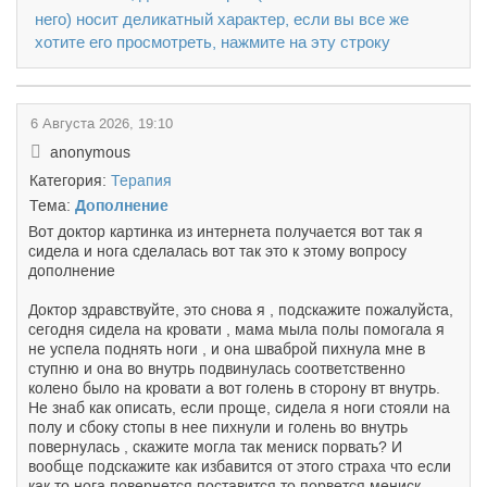
него) носит деликатный характер, если вы все же
хотите его просмотреть, нажмите на эту строку
6 Августа 2026, 19:10
anonymous
Категория:
Терапия
Тема:
Дополнение
Вот доктор картинка из интернета получается вот так я
сидела и нога сделалась вот так это к этому вопросу
дополнение
Доктор здравствуйте, это снова я , подскажите пожалуйста,
сегодня сидела на кровати , мама мыла полы помогала я
не успела поднять ноги , и она шваброй пихнула мне в
ступню и она во внутрь подвинулась соответственно
колено было на кровати а вот голень в сторону вт внутрь.
Не знаб как описать, если проще, сидела я ноги стояли на
полу и сбоку стопы в нее пихнули и голень во внутрь
повернулась , скажите могла так мениск порвать? И
вообще подскажите как избавится от этого страха что если
как то нога повернется поставится то порвется мениск