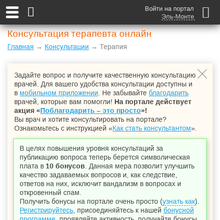
Войти на портал
Эль-Монте
Консультация терапевта онлайн
Главная
→
Консультации
→ Терапия
Задайте вопрос и получите качественную консультацию
врачей. Для вашего удобства консультации доступны и
в
мобильном приложении
. Не забывайте
благодарить
врачей, которые вам помогли!
На портале действует
акция «
Поблагодарить – это просто
»!
Вы врач и хотите консультировать на портале?
Ознакомьтесь с инструкцией «
Как стать консультантом
».
В целях повышения уровня консультаций за
публикацию вопроса теперь берется символическая
плата в
10 бонусов
. Данная мера позволит улучшить
качество задаваемых вопросов и, как следствие,
ответов на них, исключит вандализм в вопросах и
откровенный спам.
Получить бонусы на портале очень просто (
узнать как
).
Регистрируйтесь
, присоединяйтесь к нашей
бонусной
программе
, проявляйте активность, получайте бонусы