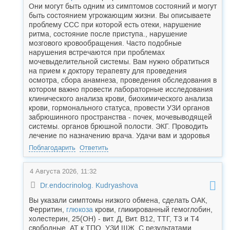
Они могут быть одним из симптомов состояний и могут
быть состоянием угрожающим жизни. Вы описываете
проблему ССС при которой есть отеки, нарушение
ритма, состояние после приступа., нарушение
мозгового кровообращения. Часто подобные
нарушения встречаются при проблемах
мочевыделительной системы. Вам нужно обратиться
на прием к доктору терапевту для проведения
осмотра, сбора анамнеза, проведения обследования в
котором важно провести лабораторные исследования
клинического анализа крови, биохимического анализа
крови, гормонального статуса, провести УЗИ органов
забрюшинного пространства - почек, мочевыводящей
системы. органов брюшной полости. ЭКГ. Проводить
лечение по назначению врача. Удачи вам и здоровья
Поблагодарить
Ответить
4 Августа 2026, 11:32
Dr.endocrinolog. Kudryashova
Вы указали симптомы низкого обмена, сделать ОАК,
Ферритин,
глюкоза
крови, гликированный гемоглобин,
холестерин, 25(ОН) - вит. Д, Вит. В12, ТТГ, Т3 и Т4
свободные, АТ к ТПО, УЗИ ЩЖ. С результатами