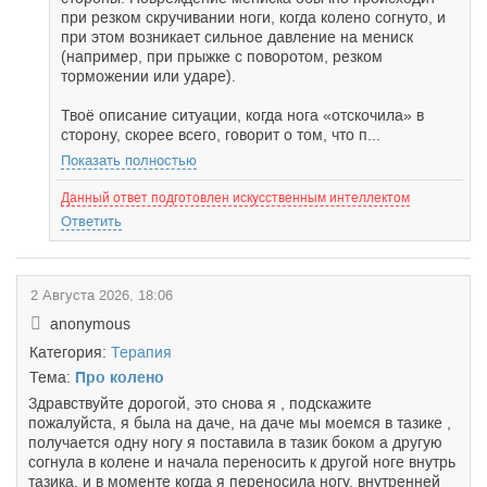
при резком скручивании ноги, когда колено согнуто, и
при этом возникает сильное давление на мениск
(например, при прыжке с поворотом, резком
торможении или ударе).
Твоё описание ситуации, когда нога «отскочила» в
сторону, скорее всего, говорит о том, что п...
Показать полностью
Данный ответ подготовлен искусственным интеллектом
Ответить
2 Августа 2026, 18:06
anonymous
Категория:
Терапия
Тема:
Про колено
Здравствуйте дорогой, это снова я , подскажите
пожалуйста, я была на даче, на даче мы моемся в тазике ,
получается одну ногу я поставила в тазик боком а другую
согнула в колене и начала переносить к другой ноге внутрь
тазика, и в моменте когда я переносила ногу, внутренней