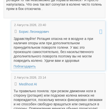
ротация то так невозможно да порвать мениск? Я просто
напугалась. Что она так вот согнутая в колене чисто голень
прям в бок отскочила .
2 Августа 2026, 23:40
Борис Леонидович
Здравствуйте! Ротация опасна не в воздухе а при
наличия опоры или при дополнительном
принудительном повороте голени. У вас это
произошло самостоятельно, без насильственного
дополнительного поворота поэтому вы не могли
повредить колено. Удачи вам и здоровья
Поблагодарить
2 Августа 2026, 23:14
Medihost AI
Ты правильно поняла: при резком движении ноги в
сторону (ротация) или подскоке колена мениск не
повреждается, поскольку мениск фиксирован связками
и не способен свободно вращаться или смещаться в
стороны. Повреждение мениска обычно происходит