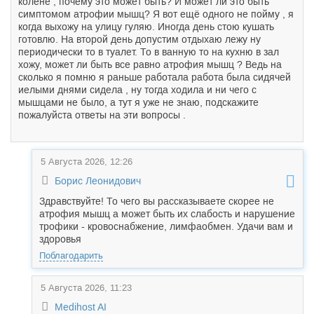
колене , почему это может быть? И может ли это быть
симптомом атрофии мышц? Я вот ещё одного не пойму , я
когда выхожу на улицу гуляю. Иногда день стою кушать
готовлю. На второй день допустим отдыхаю лежу ну
периодически то в туалет. То в ванную то на кухню в зал
хожу, может ли быть все равно атрофия мышц ? Ведь на
сколько я помню я раньше работала работа была сидячей
иелыми днями сидела , ну тогда ходила и ни чего с
мышцами не было, а тут я уже не знаю, подскажите
пожалуйста ответы на эти вопросы .
5 Августа 2026, 12:26
Борис Леонидович
Здравствуйте! То чего вы рассказываете скорее не
атрофия мышц а может быть их слабость и нарушение
трофики - кровоснабжение, лимфаобмен. Удачи вам и
здоровья
Поблагодарить
5 Августа 2026, 11:23
Medihost AI