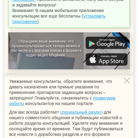
и задавайте вопросы!
Внимание! В нашем мобильном приложении
консультации все еще бесплатны (
установить
приложение
).
Обращаем ваше внимание, что
проконсультироваться теперь можно в
том числе и с врачами клиник в формате
аудио-видео общения.
Уважаемые консультанты, обратите внимание, что
давать назначения или прямые указания по
применению препаратов задающим вопросы –
запрещено! Пожалуйста, ознакомьтесь с
правилами
работы
консультантов на нашем портале.
Для вас всегда работает
специальный раздел
для
нашего совместного общения и публикации новостей о
работе раздела консультаций. Уделите ему внимание и
посещайте время от времени. Там будут публиковаться
все новости о доработках раздела и его формате