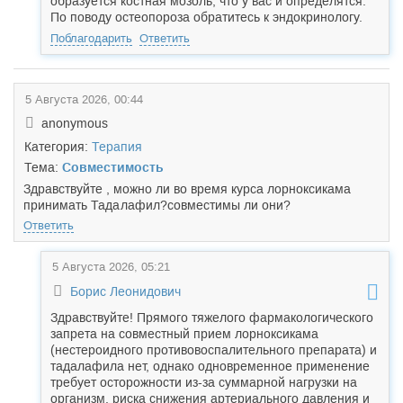
образуется костная мозоль, что у вас и определятся.
По поводу остеопороза обратитесь к эндокринологу.
Поблагодарить
Ответить
5 Августа 2026, 00:44
anonymous
Категория:
Терапия
Тема:
Совместимость
Здравствуйте , можно ли во время курса лорноксикама
принимать Тада
лафил?совместимы ли они?
Ответить
5 Августа 2026, 05:21
Борис Леонидович
Здравствуйте! Прямого тяжелого фармакологического
запрета на совместный прием лорноксикама
(нестероидного противовоспалительного препарата) и
тадалафила нет, однако одновременное применение
требует осторожности из-за суммарной нагрузки на
организм, риска снижения артериального давления и