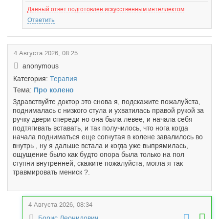
Данный ответ подготовлен искусственным интеллектом
Ответить
4 Августа 2026, 08:25
anonymous
Категория:
Терапия
Тема:
Про колено
Здравствуйте доктор это снова я, подскажите пожалуйста,
поднималась с низкого стула и ухватилась правой рукой за
ручку двери спереди но она была левее, и начала себя
подтягивать вставать, и так получилось, что нога когда
начала подниматься еще согнутая в колене завалилось во
внутрь , ну я дальше встала и когда уже выпрямилась,
ощущение было как будто опора была только на пол
ступни внутренней, скажите пожалуйста, могла я так
травмировать мениск ?.
4 Августа 2026, 08:34
Борис Леонидович