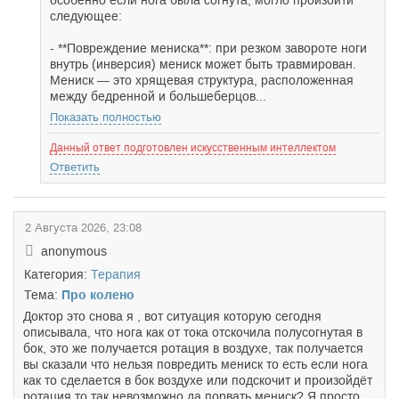
особенно если нога была согнута, могло произойти
следующее:
- **Повреждение мениска**: при резком завороте ноги
внутрь (инверсия) мениск может быть травмирован.
Мениск — это хрящевая структура, расположенная
между бедренной и большеберцов...
Показать полностью
Данный ответ подготовлен искусственным интеллектом
Ответить
2 Августа 2026, 23:08
anonymous
Категория:
Терапия
Тема:
Про колено
Доктор это снова я , вот ситуация которую сегодня
описывала, что нога как от тока отскочила полусогнутая в
бок, это же получается ротация в воздухе, так получается
вы сказали что нельзя повредить мениск то есть если нога
как то сделается в бок воздухе или подскочит и произойдёт
ротация то так невозможно да порвать мениск? Я просто