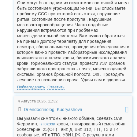
Они могут быть одним из симптомов состояний и могут
быть состоянием угрожающим жизни. Вы описываете
проблему ССС при которой есть отеки, нарушение
ритма, состояние после приступа., нарушение
мозгового кровообращения. Часто подобные
нарушения встречаются при проблемах
мочевыделительной системы. Вам нужно обратиться
на прием к доктору терапевту для проведения
осмотра, сбора анамнеза, проведения обследования в
котором важно провести лабораторные исследования
клинического анализа крови, биохимического анализа
крови, гормонального статуса, провести УЗИ органов
забрюшинного пространства - почек, мочевыводящей
системы. органов брюшной полости. ЭКГ. Проводить
лечение по назначению врача. Удачи вам и здоровья
Поблагодарить
Ответить
4 Августа 2026, 11:32
Dr.endocrinolog. Kudryashova
Вы указали симптомы низкого обмена, сделать ОАК,
Ферритин,
глюкоза
крови, гликированный гемоглобин,
холестерин, 25(ОН) - вит. Д, Вит. В12, ТТГ, Т3 и Т4
свободные, АТ к ТПО, УЗИ ЩЖ. С результатами