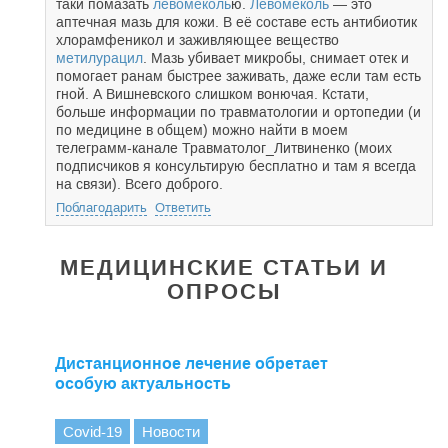
таки помазать
левомеколь
ю.
Левомеколь
— это
аптечная мазь для кожи. В её составе есть антибиотик
хлорамфеникол и заживляющее вещество
метилурацил
. Мазь убивает микробы, снимает отек и
помогает ранам быстрее заживать, даже если там есть
гной. А Вишневского слишком вонючая. Кстати,
больше информации по травматологии и ортопедии (и
по медицине в общем) можно найти в моем
телеграмм-канале Травматолог_Литвиненко (моих
подписчиков я консультирую бесплатно и там я всегда
на связи). Всего доброго.
Поблагодарить
Ответить
МЕДИЦИНСКИЕ СТАТЬИ И
ОПРОСЫ
Дистанционное лечение обретает
особую актуальность
Covid-19
Новости