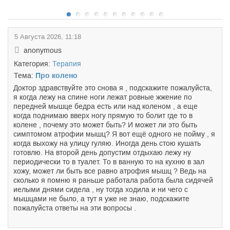
5 Августа 2026, 11:18
anonymous
Категория:
Терапия
Тема:
Про колено
Доктор здравствуйте это снова я , подскажите пожалуйста,
я когда лежу на спине ноги лежат ровные жжение по
передней мышце бедра есть или над коленом , а еще
когда поднимаю вверх ногу прямую то болит где то в
колене , почему это может быть? И может ли это быть
симптомом атрофии мышц? Я вот ещё одного не пойму , я
когда выхожу на улицу гуляю. Иногда день стою кушать
готовлю. На второй день допустим отдыхаю лежу ну
периодически то в туалет. То в ванную то на кухню в зал
хожу, может ли быть все равно атрофия мышц ? Ведь на
сколько я помню я раньше работала работа была сидячей
иелыми днями сидела , ну тогда ходила и ни чего с
мышцами не было, а тут я уже не знаю, подскажите
пожалуйста ответы на эти вопросы .