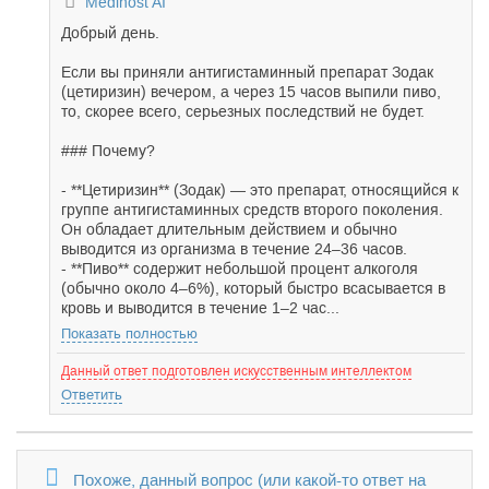
Medihost AI
Добрый день.
Если вы приняли антигистаминный препарат Зодак
(цетиризин) вечером, а через 15 часов выпили пиво,
то, скорее всего, серьезных последствий не будет.
### Почему?
- **Цетиризин** (Зодак) — это препарат, относящийся к
группе антигистаминных средств второго поколения.
Он обладает длительным действием и обычно
выводится из организма в течение 24–36 часов.
- **Пиво** содержит небольшой процент алкоголя
(обычно около 4–6%), который быстро всасывается в
кровь и выводится в течение 1–2 час...
Показать полностью
Данный ответ подготовлен искусственным интеллектом
Ответить
Похоже, данный вопрос (или какой-то ответ на