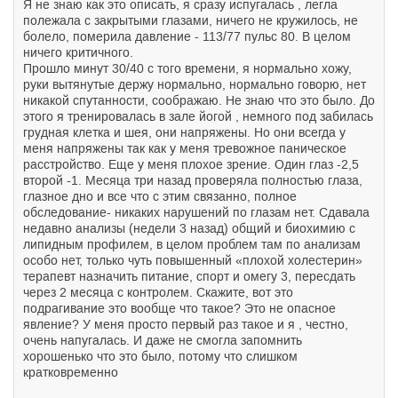
Я не знаю как это описать, я сразу испугалась , легла
полежала с закрытыми глазами, ничего не кружилось, не
болело, померила давление - 113/77 пульс 80. В целом
ничего критичного.
Прошло минут 30/40 с того времени, я нормально хожу,
руки вытянутые держу нормально, нормально говорю, нет
никакой спутанности, соображаю. Не знаю что это было. До
этого я тренировалась в зале йогой , немного под забилась
грудная клетка и шея, они напряжены. Но они всегда у
меня напряжены так как у меня тревожное паническое
расстройство. Еще у меня плохое зрение. Один глаз -2,5
второй -1. Месяца три назад проверяла полностью глаза,
глазное дно и все что с этим связанно, полное
обследование- никаких нарушений по глазам нет. Сдавала
недавно анализы (недели 3 назад) общий и биохимию с
липидным профилем, в целом проблем там по анализам
особо нет, только чуть повышенный «плохой холестерин»
терапевт назначить питание, спорт и омегу 3, пересдать
через 2 месяца с контролем. Скажите, вот это
подрагивание это вообще что такое? Это не опасное
явление? У меня просто первый раз такое и я , честно,
очень напугалась. И даже не смогла запомнить
хорошенько что это было, потому что слишком
кратковременно