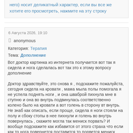
него) носит деликатный характер, если вы все же
хотите его просмотреть, нажмите на эту строку
6 Августа 2026, 19:10
anonymous
Категория:
Терапия
Тема:
Дополнение
Вот доктор картинка из интернета получается вот так я
сидела и нога сделалась вот так это к этому вопросу
дополнение
Доктор здравствуйте, это снова я , подскажите пожалуйста,
сегодня сидела на кровати , мама мыла полы помогала я
не успела поднять ноги , и она шваброй пихнула мне в
ступню и она во внутрь подвинулась соответственно
колено было на кровати а вот голень в сторону вт внутрь.
Не знаб как описать, если проще, сидела я ноги стояли на
полу и сбоку стопы в нее пихнули и голень во внутрь
повернулась , скажите могла так мениск порвать? И
вообще подскажите как избавится от этого страха что если
как то нога повернется поставится то порвется мениск