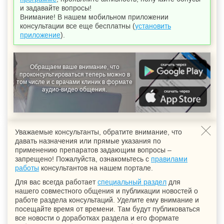
и задавайте вопросы!
Внимание! В нашем мобильном приложении
консультации все еще бесплатны (
установить
приложение
).
Обращаем ваше внимание, что
проконсультироваться теперь можно в
том числе и с врачами клиник в формате
аудио-видео общения.
Уважаемые консультанты, обратите внимание, что
давать назначения или прямые указания по
применению препаратов задающим вопросы –
запрещено! Пожалуйста, ознакомьтесь с
правилами
работы
консультантов на нашем портале.
Для вас всегда работает
специальный раздел
для
нашего совместного общения и публикации новостей о
работе раздела консультаций. Уделите ему внимание и
посещайте время от времени. Там будут публиковаться
все новости о доработках раздела и его формате