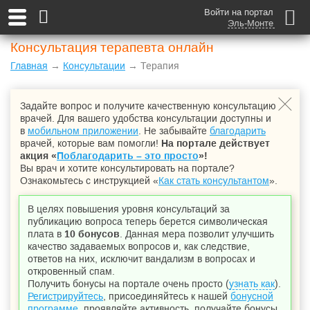
Войти на портал
Эль-Монте
Консультация терапевта онлайн
Главная
→
Консультации
→ Терапия
Задайте вопрос и получите качественную консультацию
врачей. Для вашего удобства консультации доступны и
в
мобильном приложении
. Не забывайте
благодарить
врачей, которые вам помогли!
На портале действует
акция «
Поблагодарить – это просто
»!
Вы врач и хотите консультировать на портале?
Ознакомьтесь с инструкцией «
Как стать консультантом
».
В целях повышения уровня консультаций за
публикацию вопроса теперь берется символическая
плата в
10 бонусов
. Данная мера позволит улучшить
качество задаваемых вопросов и, как следствие,
ответов на них, исключит вандализм в вопросах и
откровенный спам.
Получить бонусы на портале очень просто (
узнать как
).
Регистрируйтесь
, присоединяйтесь к нашей
бонусной
программе
, проявляйте активность, получайте бонусы