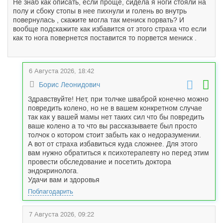
Не знаб как описать, если проще, сидела я ноги стояли на
полу и сбоку стопы в нее пихнули и голень во внутрь
повернулась , скажите могла так мениск порвать? И
вообще подскажите как избавится от этого страха что если
как то нога повернется поставится то порвется мениск .
6 Августа 2026, 18:42
Борис Леонидович
Здравствуйте! Нет, при толчке шваброй конечно можно
повредить колено, но не в вашем конкретном случае
так как у вашей мамы нет таких сил что бы повредить
ваше колено а то что вы рассказываете был просто
толчок о котором стоит забыть как о недоразумении.
А вот от страха избавиться куда сложнее. Для этого
вам нужно обратиться к психотерапевту но перед этим
провести обследование и посетить доктора
эндокринолога.
Удачи вам и здоровья
Поблагодарить
7 Августа 2026, 09:22