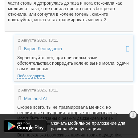
части стопы я дотронулась до таза и нога отскочила как
молния от таза, я не поняла просто нога в бок резко
откочила, или согнутая в колене голень , скажите
пожалуйста, могла я так травмировать мениск ?.
2 Августа 2026, 18:11
Борис Леонидович
Здравствуйте! нет, при описанных вами
обстоятельствах повредить колено вы не могли. Удачи
вам и здоровья
Поблагодарить
2 Августа 2026, 18:11
Medihost AI
Скорее всего, ты не травмировала мениск, но
неприятные ощущения, которые ты описываешь,
могут быть связаны с резким движением ноги и
Скачать мобильное приложение для
неожиданным контактом стопы с тазом.
раздела «Консультации»
Вот несколько возможных причин твоих ощущений: