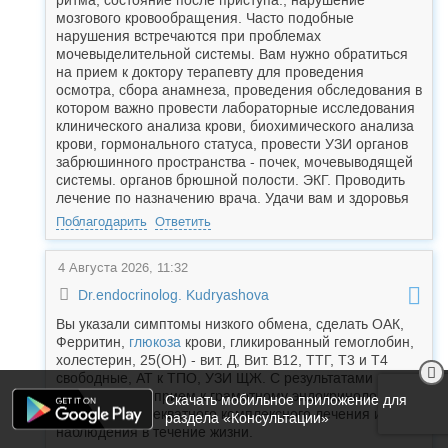
ритма, состояние после приступа., нарушение
мозгового кровообращения. Часто подобные
нарушения встречаются при проблемах
мочевыделительной системы. Вам нужно обратиться
на прием к доктору терапевту для проведения
осмотра, сбора анамнеза, проведения обследования в
котором важно провести лабораторные исследования
клинического анализа крови, биохимического анализа
крови, гормонального статуса, провести УЗИ органов
забрюшинного пространства - почек, мочевыводящей
системы. органов брюшной полости. ЭКГ. Проводить
лечение по назначению врача. Удачи вам и здоровья
Поблагодарить
Ответить
4 Августа 2026, 11:32
Dr.endocrinolog. Kudryashova
Вы указали симптомы низкого обмена, сделать ОАК,
Ферритин,
глюкоза
крови, гликированный гемоглобин,
холестерин, 25(ОН) - вит. Д, Вит. В12, ТТГ, Т3 и Т4
свободные, АТ к ТПО, УЗИ ЩЖ. С результатами
обратитесь на прием к грамотному эндокринологу для
Скачать мобильное приложение для
назначения адекватного комплексного лечения и
раздела «Консультации»
наблюдения в течение жизни.