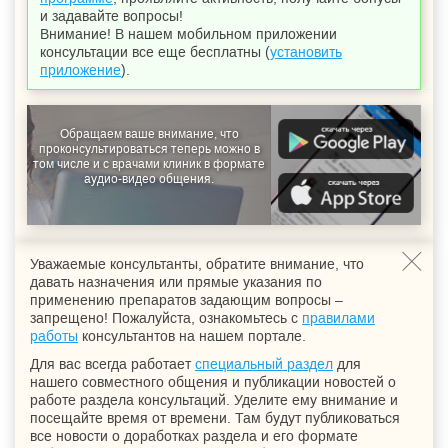
и задавайте вопросы!
Внимание! В нашем мобильном приложении
консультации все еще бесплатны (
установить
приложение
).
Обращаем ваше внимание, что
проконсультироваться теперь можно в
том числе и с врачами клиник в формате
аудио-видео общения.
Уважаемые консультанты, обратите внимание, что
давать назначения или прямые указания по
применению препаратов задающим вопросы –
запрещено! Пожалуйста, ознакомьтесь с
правилами
работы
консультантов на нашем портале.
Для вас всегда работает
специальный раздел
для
нашего совместного общения и публикации новостей о
работе раздела консультаций. Уделите ему внимание и
посещайте время от времени. Там будут публиковаться
все новости о доработках раздела и его формате