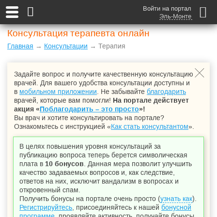
Войти на портал
Эль-Монте
Консультация терапевта онлайн
Главная
→
Консультации
→ Терапия
Задайте вопрос и получите качественную консультацию
врачей. Для вашего удобства консультации доступны и
в
мобильном приложении
. Не забывайте
благодарить
врачей, которые вам помогли!
На портале действует
акция «
Поблагодарить – это просто
»!
Вы врач и хотите консультировать на портале?
Ознакомьтесь с инструкцией «
Как стать консультантом
».
В целях повышения уровня консультаций за
публикацию вопроса теперь берется символическая
плата в
10 бонусов
. Данная мера позволит улучшить
качество задаваемых вопросов и, как следствие,
ответов на них, исключит вандализм в вопросах и
откровенный спам.
Получить бонусы на портале очень просто (
узнать как
).
Регистрируйтесь
, присоединяйтесь к нашей
бонусной
программе
, проявляйте активность, получайте бонусы