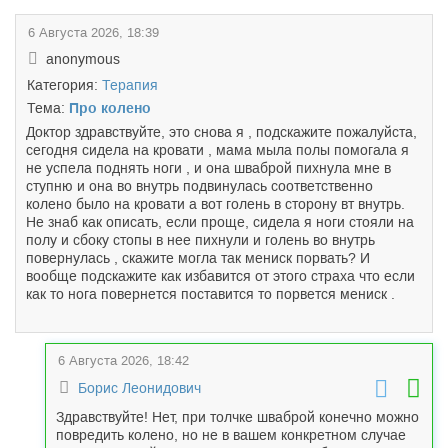
6 Августа 2026, 18:39
anonymous
Категория:
Терапия
Тема:
Про колено
Доктор здравствуйте, это снова я , подскажите пожалуйста,
сегодня сидела на кровати , мама мыла полы помогала я
не успела поднять ноги , и она шваброй пихнула мне в
ступню и она во внутрь подвинулась соответственно
колено было на кровати а вот голень в сторону вт внутрь.
Не знаб как описать, если проще, сидела я ноги стояли на
полу и сбоку стопы в нее пихнули и голень во внутрь
повернулась , скажите могла так мениск порвать? И
вообще подскажите как избавится от этого страха что если
как то нога повернется поставится то порвется мениск .
6 Августа 2026, 18:42
Борис Леонидович
Здравствуйте! Нет, при толчке шваброй конечно можно
повредить колено, но не в вашем конкретном случае