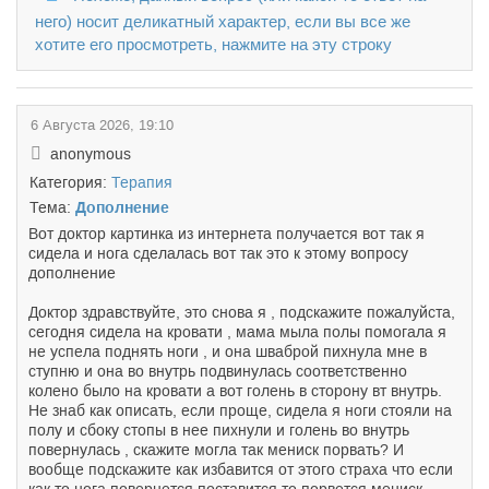
него) носит деликатный характер, если вы все же
хотите его просмотреть, нажмите на эту строку
6 Августа 2026, 19:10
anonymous
Категория:
Терапия
Тема:
Дополнение
Вот доктор картинка из интернета получается вот так я
сидела и нога сделалась вот так это к этому вопросу
дополнение
Доктор здравствуйте, это снова я , подскажите пожалуйста,
сегодня сидела на кровати , мама мыла полы помогала я
не успела поднять ноги , и она шваброй пихнула мне в
ступню и она во внутрь подвинулась соответственно
колено было на кровати а вот голень в сторону вт внутрь.
Не знаб как описать, если проще, сидела я ноги стояли на
полу и сбоку стопы в нее пихнули и голень во внутрь
повернулась , скажите могла так мениск порвать? И
вообще подскажите как избавится от этого страха что если