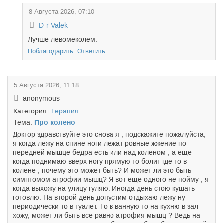
8 Августа 2026, 07:10
D-r Valek
Лучше левомеколем.
Поблагодарить
Ответить
5 Августа 2026, 11:18
anonymous
Категория:
Терапия
Тема:
Про колено
Доктор здравствуйте это снова я , подскажите пожалуйста,
я когда лежу на спине ноги лежат ровные жжение по
передней мышце бедра есть или над коленом , а еще
когда поднимаю вверх ногу прямую то болит где то в
колене , почему это может быть? И может ли это быть
симптомом атрофии мышц? Я вот ещё одного не пойму , я
когда выхожу на улицу гуляю. Иногда день стою кушать
готовлю. На второй день допустим отдыхаю лежу ну
периодически то в туалет. То в ванную то на кухню в зал
хожу, может ли быть все равно атрофия мышц ? Ведь на