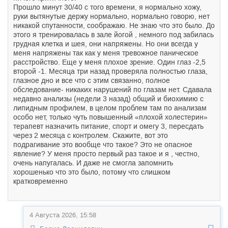
Прошло минут 30/40 с того времени, я нормально хожу,
руки вытянутые держу нормально, нормально говорю, нет
никакой спутанности, соображаю. Не знаю что это было. До
этого я тренировалась в зале йогой , немного под забилась
грудная клетка и шея, они напряжены. Но они всегда у
меня напряжены так как у меня тревожное паническое
расстройство. Еще у меня плохое зрение. Один глаз -2,5
второй -1. Месяца три назад проверяла полностью глаза,
глазное дно и все что с этим связанно, полное
обследование- никаких нарушений по глазам нет. Сдавала
недавно анализы (недели 3 назад) общий и биохимию с
липидным профилем, в целом проблем там по анализам
особо нет, только чуть повышенный «плохой холестерин»
терапевт назначить питание, спорт и омегу 3, пересдать
через 2 месяца с контролем. Скажите, вот это
подрагивание это вообще что такое? Это не опасное
явление? У меня просто первый раз такое и я , честно,
очень напугалась. И даже не смогла запомнить
хорошенько что это было, потому что слишком
кратковременно
4 Августа 2026, 15:58