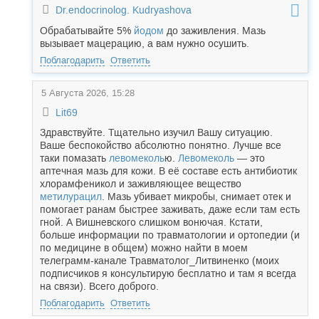
Dr.endocrinolog. Kudryashova
Обрабатывайте 5%
йодом
до заживления. Мазь
вызывает мацерацию, а вам нужно осушить.
Поблагодарить
Ответить
5 Августа 2026, 15:28
Lit69
Здравствуйте. Тщательно изучил Вашу ситуацию.
Ваше беспокойство абсолютно понятно. Лучше все
таки помазать
левомеколь
ю.
Левомеколь
— это
аптечная мазь для кожи. В её составе есть антибиотик
хлорамфеникол и заживляющее вещество
метилурацил
. Мазь убивает микробы, снимает отек и
помогает ранам быстрее заживать, даже если там есть
гной. А Вишневского слишком вонючая. Кстати,
больше информации по травматологии и ортопедии (и
по медицине в общем) можно найти в моем
телеграмм-канале Травматолог_Литвиненко (моих
подписчиков я консультирую бесплатно и там я всегда
на связи). Всего доброго.
Поблагодарить
Ответить