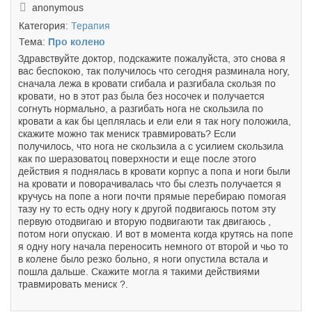
anonymous
Категория:
Терапия
Тема:
Про колено
Здравствуйте доктор, подскажите пожалуйста, это снова я
вас беспокою, так получилось что сегодня разминала ногу,
сначала лежа в кровати сгибала и разгибала скользя по
кровати, но в этот раз была без носочек и получается
согнуть нормально, а разгибать нога не скользила по
кровати а как бы цеплялась и ели ели я так ногу положила,
скажите можно так мениск травмировать? Если
получилось, что нога не скользила а с усилием скользила
как по шеразоватоц поверхности и еще после этого
действия я поднялась в кровати корпус а попа и ноги были
на кровати и поворачивалась что бы слезть получается я
кручусь на попе а ноги почти прямые перебираю помогая
тазу ну то есть одну ногу к другой подвигаюсь потом эту
первую отодвигаю и вторую подвигаюти так двигаюсь ,
потом ноги опускаю. И вот в момента когда крутясь на попе
я одну ногу начала переносить немного от второй и чьо то
в колене было резко больно, я ноги опустила встала и
пошла дальше. Скажите могла я такими действиями
травмировать мениск ?.