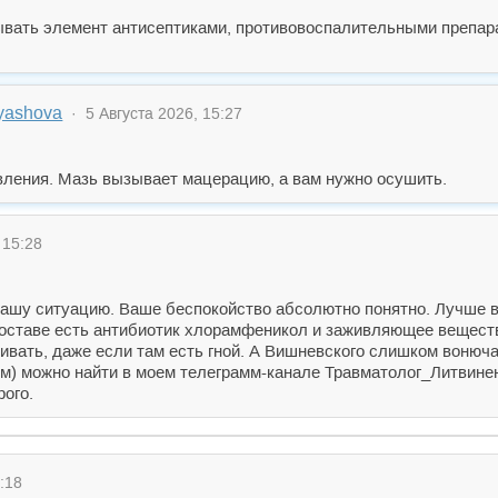
вать элемент антисептиками, противовоспалительными препара
ryashova
· 5 Августа 2026, 15:27
ления. Мазь вызывает мацерацию, а вам нужно осушить.
 15:28
Вашу ситуацию. Ваше беспокойство абсолютно понятно. Лучше в
 составе есть антибиотик хлорамфеникол и заживляющее вещес
живать, даже если там есть гной. А Вишневского слишком вонюч
ем) можно найти в моем телеграмм-канале Травматолог_Литвине
рого.
:18