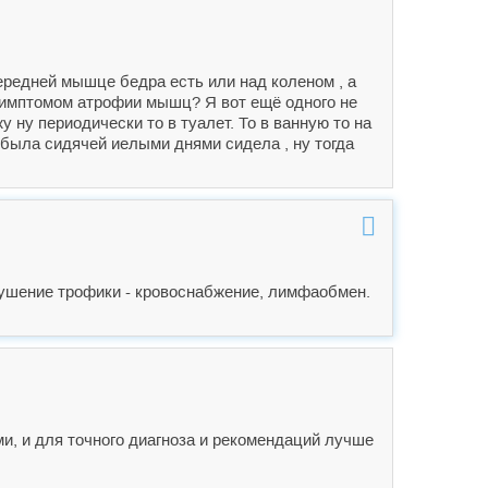
передней мышце бедра есть или над коленом , а
 симптомом атрофии мышц? Я вот ещё одного не
 ну периодически то в туалет. То в ванную то на
 была сидячей иелыми днями сидела , ну тогда
рушение трофики - кровоснабжение, лимфаобмен.
, и для точного диагноза и рекомендаций лучше