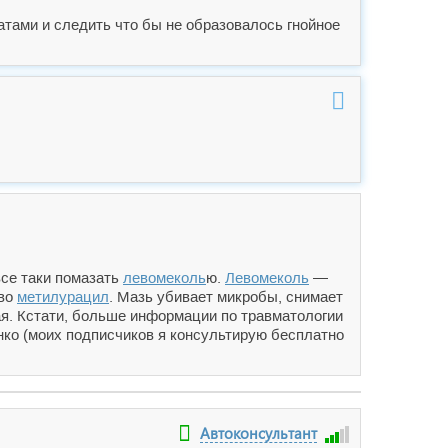
тами и следить что бы не образовалось гнойное
се таки помазать
левомеколь
ю.
Левомеколь
—
тво
метилурацил
. Мазь убивает микробы, снимает
ая. Кстати, больше информации по травматологии
нко (моих подписчиков я консультирую бесплатно
Автоконсультант