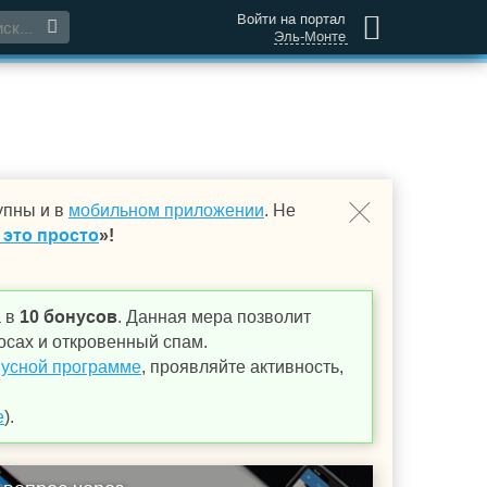
Войти на портал
Эль-Монте
упны и в
мобильном приложении
. Не
 это просто
»!
а в
10 бонусов
. Данная мера позволит
осах и откровенный спам.
усной программе
, проявляйте активность,
е
).