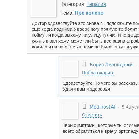
Категория:
Терапия
Тема:
Про колено
Доктор здравствуйте это снова я , подскажите п
еще когда поднимаю вверх ногу прямую то болит 
пойму , я когда выхожу на улицу гуляю. Иногда д
кухню в зал хожу, может ли быть все равно атро
ходила и ни чего с мышцами не было, а тут я уже
Борис Леонидович
· 
Поблагодарить
Здравствуйте! То чего вы рассказ
Удачи вам и здоровья
Medihost AI
· 5 Август
Ответить
Твои симптомы, которые ты описыв
всего обратиться к врачу-ортопеду