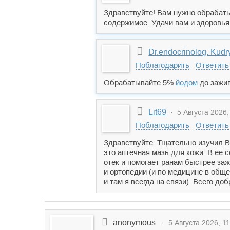
Здравствуйте! Вам нужно обрабаты
содержимое. Удачи вам и здоровья
Dr.endocrinolog. Kud
Поблагодарить
Ответить
Обрабатывайте 5%
йодом
до зажив
Lit69
· 5 Августа 2026,
Поблагодарить
Ответить
Здравствуйте. Тщательно изучил 
это аптечная мазь для кожи. В её
отек и помогает ранам быстрее за
и ортопедии (и по медицине в общ
и там я всегда на связи). Всего доб
anonymous
· 5 Августа 2026, 11