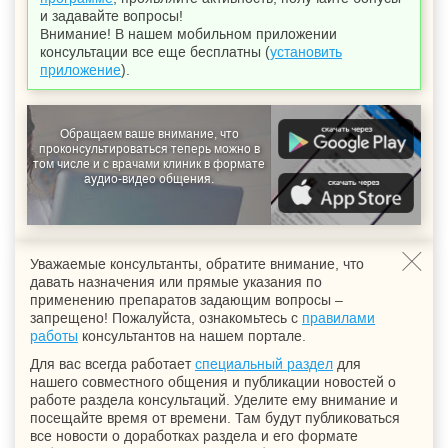
и задавайте вопросы!
Внимание! В нашем мобильном приложении
консультации все еще бесплатны (
установить
приложение
).
Обращаем ваше внимание, что
проконсультироваться теперь можно в
том числе и с врачами клиник в формате
аудио-видео общения.
Уважаемые консультанты, обратите внимание, что
давать назначения или прямые указания по
применению препаратов задающим вопросы –
запрещено! Пожалуйста, ознакомьтесь с
правилами
работы
консультантов на нашем портале.
Для вас всегда работает
специальный раздел
для
нашего совместного общения и публикации новостей о
работе раздела консультаций. Уделите ему внимание и
посещайте время от времени. Там будут публиковаться
все новости о доработках раздела и его формате