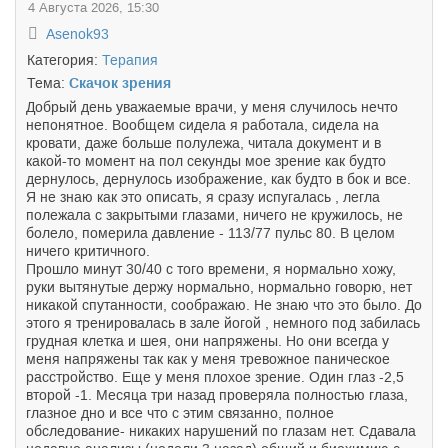
4 Августа 2026, 15:30
Asenok93
Категория:
Терапия
Тема:
Скачок зрения
Добрый день уважаемые врачи, у меня случилось нечто
непонятное. Вообщем сидела я работала, сидела на
кровати, даже больше полулежа, читала документ и в
какой-то момент на пол секунды мое зрение как будто
дернулось, дернулось изображение, как будто в бок и все.
Я не знаю как это описать, я сразу испугалась , легла
полежала с закрытыми глазами, ничего не кружилось, не
болело, померила давление - 113/77 пульс 80. В целом
ничего критичного.
Прошло минут 30/40 с того времени, я нормально хожу,
руки вытянутые держу нормально, нормально говорю, нет
никакой спутанности, соображаю. Не знаю что это было. До
этого я тренировалась в зале йогой , немного под забилась
грудная клетка и шея, они напряжены. Но они всегда у
меня напряжены так как у меня тревожное паническое
расстройство. Еще у меня плохое зрение. Один глаз -2,5
второй -1. Месяца три назад проверяла полностью глаза,
глазное дно и все что с этим связанно, полное
обследование- никаких нарушений по глазам нет. Сдавала