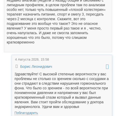
недавно анализы (недели 3 назад) общий и биохимию с
липидным профилем, в целом проблем там по анализам
особо нет, только чуть повышенный «плохой холестерин»
терапевт назначить питание, спорт и омегу 3, пересдать
через 2 месяца с контролем. Скажите, вот это
подрагивание это вообще что такое? Это не опасное
явление? У меня просто первый раз такое и я , честно,
очень напугалась. И даже не смогла запомнить
хорошенько что это было, потому что слишком
кратковременно
4 Августа 2026, 15:58
Борис Леонидович
Здравствуйте! С высокой степенью вероятности у вас
проблемы не столько со зрением сколько с сосудами а
они страдают в следствии нарушения гормонального
фона. Что было со зрением - по всей вероятности при
пониженном давлении и напряжении у вас был
кратковременный спазм который и вызвал данные
явления. Вам стоит пройти обследование у доктора
эндокринолога. Удачи вам и здоровья
Поблагодарить