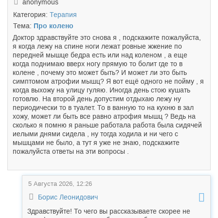
anonymous
Категория:
Терапия
Тема:
Про колено
Доктор здравствуйте это снова я , подскажите пожалуйста,
я когда лежу на спине ноги лежат ровные жжение по
передней мышце бедра есть или над коленом , а еще
когда поднимаю вверх ногу прямую то болит где то в
колене , почему это может быть? И может ли это быть
симптомом атрофии мышц? Я вот ещё одного не пойму , я
когда выхожу на улицу гуляю. Иногда день стою кушать
готовлю. На второй день допустим отдыхаю лежу ну
периодически то в туалет. То в ванную то на кухню в зал
хожу, может ли быть все равно атрофия мышц ? Ведь на
сколько я помню я раньше работала работа была сидячей
иелыми днями сидела , ну тогда ходила и ни чего с
мышцами не было, а тут я уже не знаю, подскажите
пожалуйста ответы на эти вопросы .
5 Августа 2026, 12:26
Борис Леонидович
Здравствуйте! То чего вы рассказываете скорее не