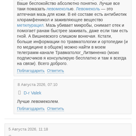
Ваше беспокойство абсолютно понятно. Лучше все
таки помазать
левомеколь
ю.
Левомеколь
— это
аптечная мазь для кожи. В её составе есть антибиотик
хлорамфеникол и заживляющее вещество
метилурацил
. Мазь убивает микробы, снимает отек и
помогает ранам быстрее заживать, даже если там есть
гной. А Вишневского слишком вонючая. Кстати,
больше информации по травматологии и ортопедии (и
по медицине в общем) можно найти в моем
телеграмм-канале Травматолог_Литвиненко (моих
подписчиков я консультирую бесплатно и там я всегда
на связи). Всего доброго.
Поблагодарить
Ответить
8 Августа 2026, 07:10
D-r Valek
Лучше левомеколем.
Поблагодарить
Ответить
5 Августа 2026, 11:18