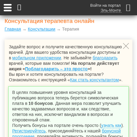
Войти на портал
Эль-Монте
Консультация терапевта онлайн
Главная
→
Консультации
→ Терапия
Задайте вопрос и получите качественную консультацию
врачей. Для вашего удобства консультации доступны и
в
мобильном приложении
. Не забывайте
благодарить
врачей, которые вам помогли!
На портале действует
акция «
Поблагодарить – это просто
»!
Вы врач и хотите консультировать на портале?
Ознакомьтесь с инструкцией «
Как стать консультантом
».
В целях повышения уровня консультаций за
публикацию вопроса теперь берется символическая
плата в
10 бонусов
. Данная мера позволит улучшить
качество задаваемых вопросов и, как следствие,
ответов на них, исключит вандализм в вопросах и
откровенный спам.
Получить бонусы на портале очень просто (
узнать как
).
Регистрируйтесь
, присоединяйтесь к нашей
бонусной
программе
, проявляйте активность, получайте бонусы