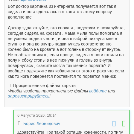
Вот доктор картинка из интернета получается вот так я
сидела и нога сделалась вот так это к этому вопросу
дополнение
Доктор здравствуйте, это снова я , подскажите пожалуйста,
сегодня сидела на кровати , мама мыла полы помогала я
не успела поднять ноги , и она шваброй пихнула мне в
ступню и она во внутрь подвинулась соответственно
колено было на кровати а вот голень в сторону вт внутрь.
Не знаб как описать, если проще, сидела я ноги стояли на
полу и сбоку стопы в нее пихнули и голень во внутрь
повернулась , скажите могла так мениск порвать? И
вообще подскажите как избавится от этого страха что если
как то нога повернется поставится то порвется мениск
Прикрепленные файлы: скрыты.
Чтобы увидеть прикрепленные файлы
войдите
или
зарегистрируйтесь
!
6 Августа 2026, 19:14
Борис Леонидович
Здравствуйте! При такой ротации конечности, по типу