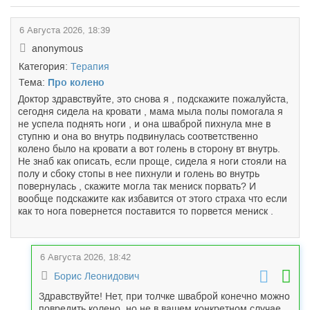
6 Августа 2026, 18:39
anonymous
Категория:
Терапия
Тема:
Про колено
Доктор здравствуйте, это снова я , подскажите пожалуйста,
сегодня сидела на кровати , мама мыла полы помогала я
не успела поднять ноги , и она шваброй пихнула мне в
ступню и она во внутрь подвинулась соответственно
колено было на кровати а вот голень в сторону вт внутрь.
Не знаб как описать, если проще, сидела я ноги стояли на
полу и сбоку стопы в нее пихнули и голень во внутрь
повернулась , скажите могла так мениск порвать? И
вообще подскажите как избавится от этого страха что если
как то нога повернется поставится то порвется мениск .
6 Августа 2026, 18:42
Борис Леонидович
Здравствуйте! Нет, при толчке шваброй конечно можно
повредить колено, но не в вашем конкретном случае