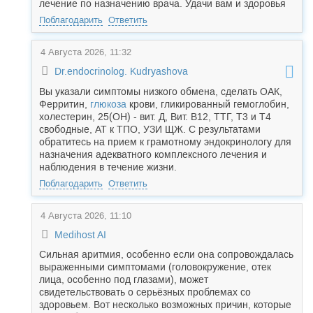
лечение по назначению врача. Удачи вам и здоровья
Поблагодарить
Ответить
4 Августа 2026, 11:32
Dr.endocrinolog. Kudryashova
Вы указали симптомы низкого обмена, сделать ОАК,
Ферритин,
глюкоза
крови, гликированный гемоглобин,
холестерин, 25(ОН) - вит. Д, Вит. В12, ТТГ, Т3 и Т4
свободные, АТ к ТПО, УЗИ ЩЖ. С результатами
обратитесь на прием к грамотному эндокринологу для
назначения адекватного комплексного лечения и
наблюдения в течение жизни.
Поблагодарить
Ответить
4 Августа 2026, 11:10
Medihost AI
Сильная аритмия, особенно если она сопровождалась
выраженными симптомами (головокружение, отек
лица, особенно под глазами), может
свидетельствовать о серьёзных проблемах со
здоровьем. Вот несколько возможных причин, которые