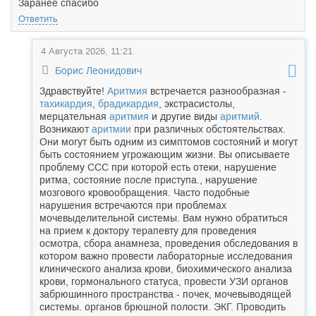
Заранее спасибо
Ответить
4 Августа 2026, 11:21
Борис Леонидович
Здравствуйте!
Аритмия
встречается разнообразная -
тахикардия
,
брадикардия
, экстрасистолы,
мерцательная
аритмия
и другие виды
аритмий
.
Возникают
аритмии
при различных обстоятельствах.
Они могут быть одним из симптомов состояний и могут
быть состоянием угрожающим жизни. Вы описываете
проблему ССС при которой есть отеки, нарушение
ритма, состояние после приступа., нарушение
мозгового кровообращения. Часто подобные
нарушения встречаются при проблемах
мочевыделительной системы. Вам нужно обратиться
на прием к доктору терапевту для проведения
осмотра, сбора анамнеза, проведения обследования в
котором важно провести лабораторные исследования
клинического анализа крови, биохимического анализа
крови, гормонального статуса, провести УЗИ органов
забрюшинного пространства - почек, мочевыводящей
системы. органов брюшной полости. ЭКГ. Проводить