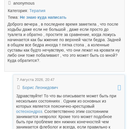
anonymous
Категория:
Терапия
Тема:
Не знаю куда написать
Доброго вечера , в последнее время заметила , что после
ходьбы даже если не большой , даже если просто до
туалета и обратно , простите за сравнение, когда ложусь
начинается как бы жжение по верхней части бедра. Задней
в общем все бедра иногда т пятка стопа , а коленные
суставы как будто нечувствую, что они лежат на кровати ну
либо они тоже побаливают , что это может быть со мной?
Куда обратится?.
7 Августа 2026, 20:47
Борис Леонидович
Здравствуйте! То что вы описываете может быть при
нескольких состояниях . Одним из основных из
которых является пояснично-крестцовый
остеохондроз
. Соответственно этим состоянием
занимается невролог. Кроме того может подобное
быть при проблеме вен нижних конечностей чем
занимается флеболог и всегда, если правильно к