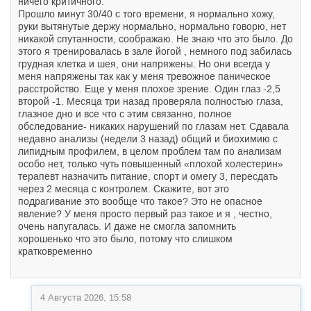
ничего критичного.
Прошло минут 30/40 с того времени, я нормально хожу,
руки вытянутые держу нормально, нормально говорю, нет
никакой спутанности, соображаю. Не знаю что это было. До
этого я тренировалась в зале йогой , немного под забилась
грудная клетка и шея, они напряжены. Но они всегда у
меня напряжены так как у меня тревожное паническое
расстройство. Еще у меня плохое зрение. Один глаз -2,5
второй -1. Месяца три назад проверяла полностью глаза,
глазное дно и все что с этим связанно, полное
обследование- никаких нарушений по глазам нет. Сдавала
недавно анализы (недели 3 назад) общий и биохимию с
липидным профилем, в целом проблем там по анализам
особо нет, только чуть повышенный «плохой холестерин»
терапевт назначить питание, спорт и омегу 3, пересдать
через 2 месяца с контролем. Скажите, вот это
подрагивание это вообще что такое? Это не опасное
явление? У меня просто первый раз такое и я , честно,
очень напугалась. И даже не смогла запомнить
хорошенько что это было, потому что слишком
кратковременно
4 Августа 2026, 15:58