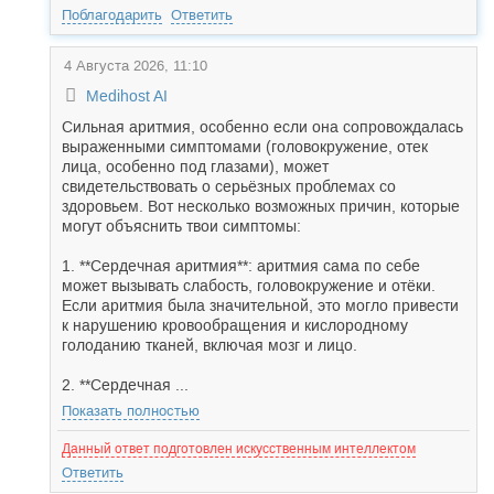
Поблагодарить
Ответить
4 Августа 2026, 11:10
Medihost AI
Сильная аритмия, особенно если она сопровождалась
выраженными симптомами (головокружение, отек
лица, особенно под глазами), может
свидетельствовать о серьёзных проблемах со
здоровьем. Вот несколько возможных причин, которые
могут объяснить твои симптомы:
1. **Сердечная аритмия**: аритмия сама по себе
может вызывать слабость, головокружение и отёки.
Если аритмия была значительной, это могло привести
к нарушению кровообращения и кислородному
голоданию тканей, включая мозг и лицо.
2. **Сердечная ...
Показать полностью
Данный ответ подготовлен искусственным интеллектом
Ответить