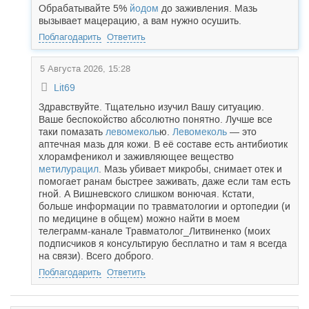
Обрабатывайте 5%
йодом
до заживления. Мазь
вызывает мацерацию, а вам нужно осушить.
Поблагодарить
Ответить
5 Августа 2026, 15:28
Lit69
Здравствуйте. Тщательно изучил Вашу ситуацию.
Ваше беспокойство абсолютно понятно. Лучше все
таки помазать
левомеколь
ю.
Левомеколь
— это
аптечная мазь для кожи. В её составе есть антибиотик
хлорамфеникол и заживляющее вещество
метилурацил
. Мазь убивает микробы, снимает отек и
помогает ранам быстрее заживать, даже если там есть
гной. А Вишневского слишком вонючая. Кстати,
больше информации по травматологии и ортопедии (и
по медицине в общем) можно найти в моем
телеграмм-канале Травматолог_Литвиненко (моих
подписчиков я консультирую бесплатно и там я всегда
на связи). Всего доброго.
Поблагодарить
Ответить