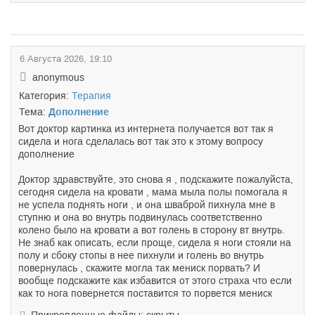
6 Августа 2026, 19:10
anonymous
Категория:
Терапия
Тема:
Дополнение
Вот доктор картинка из интернета получается вот так я
сидела и нога сделалась вот так это к этому вопросу
дополнение
Доктор здравствуйте, это снова я , подскажите пожалуйста,
сегодня сидела на кровати , мама мыла полы помогала я
не успела поднять ноги , и она шваброй пихнула мне в
ступню и она во внутрь подвинулась соответственно
колено было на кровати а вот голень в сторону вт внутрь.
Не знаб как описать, если проще, сидела я ноги стояли на
полу и сбоку стопы в нее пихнули и голень во внутрь
повернулась , скажите могла так мениск порвать? И
вообще подскажите как избавится от этого страха что если
как то нога повернется поставится то порвется мениск