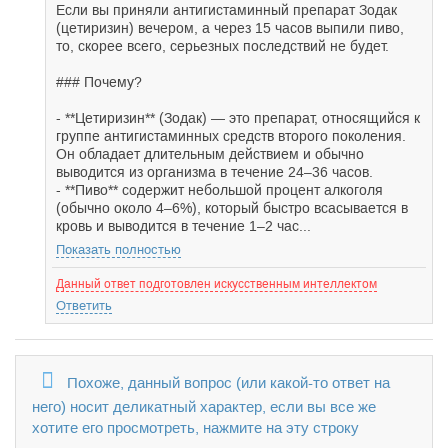
Если вы приняли антигистаминный препарат Зодак
(цетиризин) вечером, а через 15 часов выпили пиво,
то, скорее всего, серьезных последствий не будет.
### Почему?
- **Цетиризин** (Зодак) — это препарат, относящийся к
группе антигистаминных средств второго поколения.
Он обладает длительным действием и обычно
выводится из организма в течение 24–36 часов.
- **Пиво** содержит небольшой процент алкоголя
(обычно около 4–6%), который быстро всасывается в
кровь и выводится в течение 1–2 час...
Показать полностью
Данный ответ подготовлен искусственным интеллектом
Ответить
Похоже, данный вопрос (или какой-то ответ на
него) носит деликатный характер, если вы все же
хотите его просмотреть, нажмите на эту строку