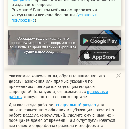
и задавайте вопросы!
Внимание! В нашем мобильном приложении
консультации все еще бесплатны (
установить
приложение
).
Обращаем ваше внимание, что
проконсультироваться теперь можно в
том числе и с врачами клиник в формате
аудио-видео общения.
Уважаемые консультанты, обратите внимание, что
давать назначения или прямые указания по
применению препаратов задающим вопросы –
запрещено! Пожалуйста, ознакомьтесь с
правилами
работы
консультантов на нашем портале.
Для вас всегда работает
специальный раздел
для
нашего совместного общения и публикации новостей о
работе раздела консультаций. Уделите ему внимание и
посещайте время от времени. Там будут публиковаться
все новости о доработках раздела и его формате