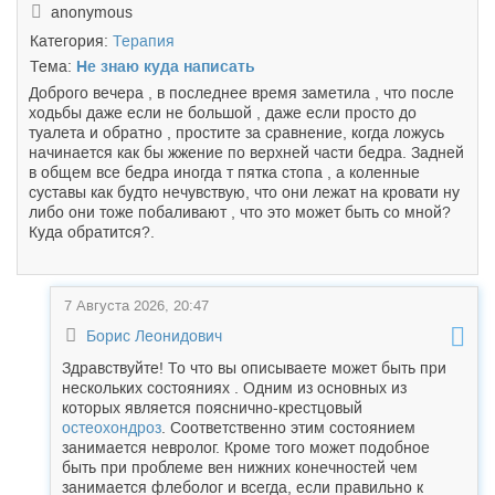
anonymous
Категория:
Терапия
Тема:
Не знаю куда написать
Доброго вечера , в последнее время заметила , что после
ходьбы даже если не большой , даже если просто до
туалета и обратно , простите за сравнение, когда ложусь
начинается как бы жжение по верхней части бедра. Задней
в общем все бедра иногда т пятка стопа , а коленные
суставы как будто нечувствую, что они лежат на кровати ну
либо они тоже побаливают , что это может быть со мной?
Куда обратится?.
7 Августа 2026, 20:47
Борис Леонидович
Здравствуйте! То что вы описываете может быть при
нескольких состояниях . Одним из основных из
которых является пояснично-крестцовый
остеохондроз
. Соответственно этим состоянием
занимается невролог. Кроме того может подобное
быть при проблеме вен нижних конечностей чем
занимается флеболог и всегда, если правильно к