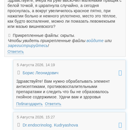
Здравствуйте, вчера на руке выскочил маленький прыщик с
белой точкой, я царапнула случайно, а сегодня
проснулась, а вокруг увеличилось красное пятно, при
нажатии больно и немного уплотнено, место это тёплое,
как будто воспаление, можно ли помазать левомекоьем
или мазью вишневского?
Прикрепленные файлы: скрыты.
Чтобы увидеть прикрепленные файлы
войдите
или
зарегистрируйтесь
!
Ответить
5 Августа 2026, 14:19
Борис Леонидович
Здравствуйте! Вам нужно обрабатывать элемент
антисептиками, противовоспалительными
препаратами и следить что бы не образовалось
гнойное содержимое. Удачи вам и здоровья
Поблагодарить
Ответить
5 Августа 2026, 15:27
Dr.endocrinolog. Kudryashova