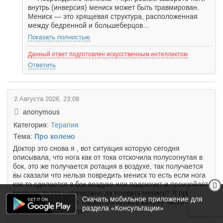
внутрь (инверсия) мениск может быть травмирован.
Мениск — это хрящевая структура, расположенная
между бедренной и большеберцов...
Показать полностью
Данный ответ подготовлен искусственным интеллектом
Ответить
2 Августа 2026, 23:08
anonymous
Категория:
Терапия
Тема:
Про колено
Доктор это снова я , вот ситуация которую сегодня
описывала, что нога как от тока отскочила полусогнутая в
бок, это же получается ротация в воздухе, так получается
вы сказали что нельзя повредить мениск то есть если нога
как то сделается в бок воздухе или подскочит и произойдёт
ротация то так невозможно да порвать мениск? Я просто
Скачать мобильное приложение для
напугалась. Что она так вот согнутая в колене чисто голень
раздела «Консультации»
прям в бок отскочила .