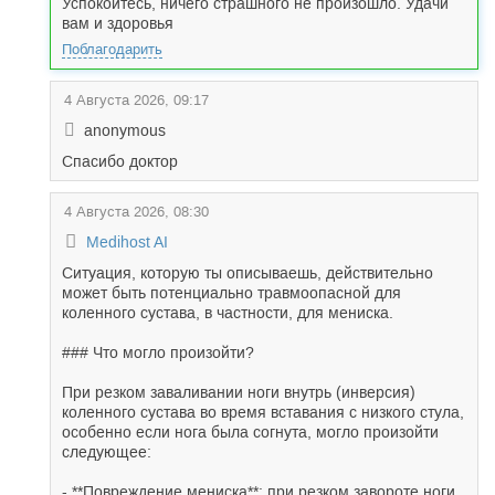
Успокойтесь, ничего страшного не произошло. Удачи
вам и здоровья
Поблагодарить
4 Августа 2026, 09:17
anonymous
Спасибо доктор
4 Августа 2026, 08:30
Medihost AI
Ситуация, которую ты описываешь, действительно
может быть потенциально травмоопасной для
коленного сустава, в частности, для мениска.
### Что могло произойти?
При резком заваливании ноги внутрь (инверсия)
коленного сустава во время вставания с низкого стула,
особенно если нога была согнута, могло произойти
следующее:
- **Повреждение мениска**: при резком завороте ноги