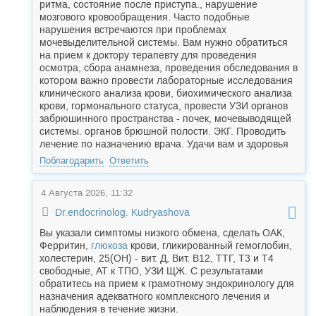
ритма, состояние после приступа., нарушение
мозгового кровообращения. Часто подобные
нарушения встречаются при проблемах
мочевыделительной системы. Вам нужно обратиться
на прием к доктору терапевту для проведения
осмотра, сбора анамнеза, проведения обследования в
котором важно провести лабораторные исследования
клинического анализа крови, биохимического анализа
крови, гормонального статуса, провести УЗИ органов
забрюшинного пространства - почек, мочевыводящей
системы. органов брюшной полости. ЭКГ. Проводить
лечение по назначению врача. Удачи вам и здоровья
Поблагодарить
Ответить
4 Августа 2026, 11:32
Dr.endocrinolog. Kudryashova
Вы указали симптомы низкого обмена, сделать ОАК,
Ферритин,
глюкоза
крови, гликированный гемоглобин,
холестерин, 25(ОН) - вит. Д, Вит. В12, ТТГ, Т3 и Т4
свободные, АТ к ТПО, УЗИ ЩЖ. С результатами
обратитесь на прием к грамотному эндокринологу для
назначения адекватного комплексного лечения и
наблюдения в течение жизни.