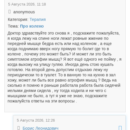
5 Августа 2026, 11:18
anonymous
Категория:
Терапия
Тема:
Про колено
Доктор здравствуйте это снова я , подскажите пожалуйста,
я когда лежу на спине ноги лежат ровные жжение по
передней мышце бедра есть или над коленом , а еще
когда поднимаю вверх ногу прямую то болит где то в
колене , почему это может быть? И может ли это быть
симптомом атрофии мышц? Я вот ещё одного не пойму , я
когда выхожу на улицу гуляю. Иногда день стою кушать
готовлю. На второй день допустим отдыхаю лежу ну
периодически то в туалет. То в ванную то на кухню в зал
хожу, может ли быть все равно атрофия мышц ? Ведь на
сколько я помню я раньше работала работа была сидячей
иелыми днями сидела , ну тогда ходила и ни чего с
мышцами не было, а тут я уже не знаю, подскажите
пожалуйста ответы на эти вопросы .
5 Августа 2026, 12:26
Борис Леонидович