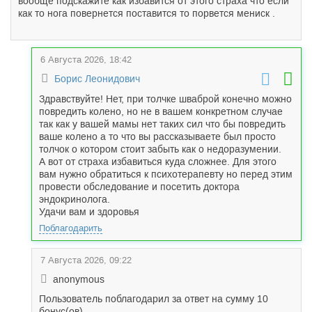
вообще подскажите как избавится от этого страха что если
как то нога повернется поставится то порвется мениск .
6 Августа 2026, 18:42
Борис Леонидович
Здравствуйте! Нет, при толчке шваброй конечно можно
повредить колено, но не в вашем конкретном случае
так как у вашей мамы нет таких сил что бы повредить
ваше колено а то что вы рассказываете был просто
толчок о котором стоит забыть как о недоразумении.
А вот от страха избавиться куда сложнее. Для этого
вам нужно обратиться к психотерапевту но перед этим
провести обследование и посетить доктора
эндокринолога.
Удачи вам и здоровья
Поблагодарить
7 Августа 2026, 09:22
anonymous
Пользователь поблагодарил за ответ на сумму 10
бонус(ов)