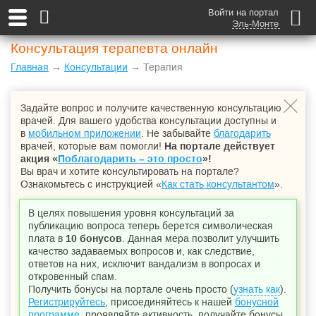
Войти на портал
Эль-Монте
Консультация терапевта онлайн
Главная
→
Консультации
→ Терапия
Задайте вопрос и получите качественную консультацию
врачей. Для вашего удобства консультации доступны и
в
мобильном приложении
. Не забывайте
благодарить
врачей, которые вам помогли!
На портале действует
акция «
Поблагодарить – это просто
»!
Вы врач и хотите консультировать на портале?
Ознакомьтесь с инструкцией «
Как стать консультантом
».
В целях повышения уровня консультаций за
публикацию вопроса теперь берется символическая
плата в
10 бонусов
. Данная мера позволит улучшить
качество задаваемых вопросов и, как следствие,
ответов на них, исключит вандализм в вопросах и
откровенный спам.
Получить бонусы на портале очень просто (
узнать как
).
Регистрируйтесь
, присоединяйтесь к нашей
бонусной
программе
, проявляйте активность, получайте бонусы