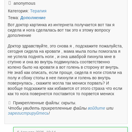
anonymous
Категория:
Терапия
Тема:
Дополнение
Вот доктор картинка из интернета получается вот так я
сидела и нога сделалась вот так это к этому вопросу
дополнение
Доктор здравствуйте, это снова я , подскажите пожалуйста,
сегодня сидела на кровати , мама мыла полы помогала я
не успела поднять ноги , и она шваброй пихнула мне в
ступню и она во внутрь подвинулась соответственно
колено было на кровати а вот голень в сторону вт внутрь.
Не знаб как описать, если проще, сидела я ноги стояли на
полу и сбоку стопы в нее пихнули и голень во внутрь
повернулась , скажите могла так мениск порвать? И
вообще подскажите как избавится от этого страха что если
как то нога повернется поставится то порвется мениск
Прикрепленные файлы: скрыты.
Чтобы увидеть прикрепленные файлы
войдите
или
зарегистрируйтесь
!