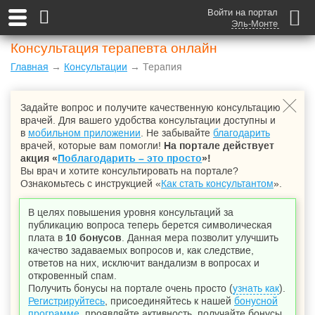
Войти на портал
Эль-Монте
Консультация терапевта онлайн
Главная
→
Консультации
→ Терапия
Задайте вопрос и получите качественную консультацию
врачей. Для вашего удобства консультации доступны и
в
мобильном приложении
. Не забывайте
благодарить
врачей, которые вам помогли!
На портале действует
акция «
Поблагодарить – это просто
»!
Вы врач и хотите консультировать на портале?
Ознакомьтесь с инструкцией «
Как стать консультантом
».
В целях повышения уровня консультаций за
публикацию вопроса теперь берется символическая
плата в
10 бонусов
. Данная мера позволит улучшить
качество задаваемых вопросов и, как следствие,
ответов на них, исключит вандализм в вопросах и
откровенный спам.
Получить бонусы на портале очень просто (
узнать как
).
Регистрируйтесь
, присоединяйтесь к нашей
бонусной
программе
, проявляйте активность, получайте бонусы