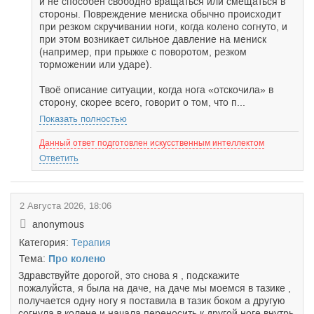
и не способен свободно вращаться или смещаться в
стороны. Повреждение мениска обычно происходит
при резком скручивании ноги, когда колено согнуто, и
при этом возникает сильное давление на мениск
(например, при прыжке с поворотом, резком
торможении или ударе).
Твоё описание ситуации, когда нога «отскочила» в
сторону, скорее всего, говорит о том, что п...
Показать полностью
Данный ответ подготовлен искусственным интеллектом
Ответить
2 Августа 2026, 18:06
anonymous
Категория:
Терапия
Тема:
Про колено
Здравствуйте дорогой, это снова я , подскажите
пожалуйста, я была на даче, на даче мы моемся в тазике ,
получается одну ногу я поставила в тазик боком а другую
согнула в колене и начала переносить к другой ноге внутрь