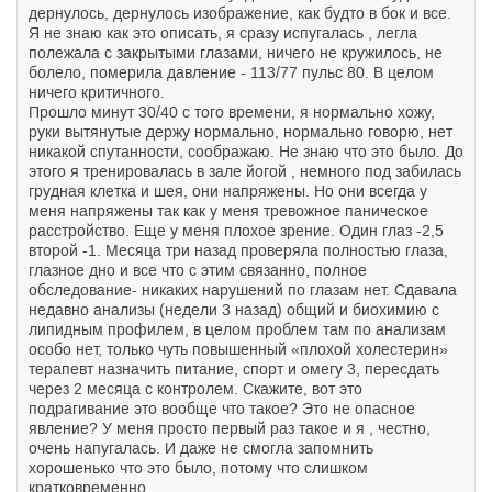
дернулось, дернулось изображение, как будто в бок и все.
Я не знаю как это описать, я сразу испугалась , легла
полежала с закрытыми глазами, ничего не кружилось, не
болело, померила давление - 113/77 пульс 80. В целом
ничего критичного.
Прошло минут 30/40 с того времени, я нормально хожу,
руки вытянутые держу нормально, нормально говорю, нет
никакой спутанности, соображаю. Не знаю что это было. До
этого я тренировалась в зале йогой , немного под забилась
грудная клетка и шея, они напряжены. Но они всегда у
меня напряжены так как у меня тревожное паническое
расстройство. Еще у меня плохое зрение. Один глаз -2,5
второй -1. Месяца три назад проверяла полностью глаза,
глазное дно и все что с этим связанно, полное
обследование- никаких нарушений по глазам нет. Сдавала
недавно анализы (недели 3 назад) общий и биохимию с
липидным профилем, в целом проблем там по анализам
особо нет, только чуть повышенный «плохой холестерин»
терапевт назначить питание, спорт и омегу 3, пересдать
через 2 месяца с контролем. Скажите, вот это
подрагивание это вообще что такое? Это не опасное
явление? У меня просто первый раз такое и я , честно,
очень напугалась. И даже не смогла запомнить
хорошенько что это было, потому что слишком
кратковременно