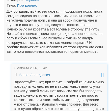
Тема:
Про колено
Доктор здравствуйте, это снова я , подскажите пожалуйста,
сегодня сидела на кровати , мама мыла полы помогала я
не успела поднять ноги , и она шваброй пихнула мне в
ступню и она во внутрь подвинулась соответственно
колено было на кровати а вот голень в сторону вт внутрь.
Не знаб как описать, если проще, сидела я ноги стояли на
полу и сбоку стопы в нее пихнули и голень во внутрь
повернулась , скажите могла так мениск порвать? И
вообще подскажите как избавится от этого страха что если
как то нога повернется поставится то порвется мениск .
6 Августа 2026, 18:42
Борис Леонидович
Здравствуйте! Нет, при толчке шваброй конечно можно
повредить колено, но не в вашем конкретном случае
так как у вашей мамы нет таких сил что бы повредить
ваше колено а то что вы рассказываете был просто
толчок о котором стоит забыть как о недоразумении.
А вот от страха избавиться куда сложнее. Для этого
вам нужно обратиться к психотерапевту но перед этим