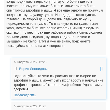
когда поднимаю вверх ногу прямую то болит где то в
колене , почему это может быть? И может ли это быть
симптомом атрофии мышц? Я вот ещё одного не пойму , я
когда выхожу на улицу гуляю. Иногда день стою кушать
готовлю. На второй день допустим отдыхаю лежу ну
периодически то в туалет. То в ванную то на кухню в зал
хожу, может ли быть все равно атрофия мышц ? Ведь на
сколько я помню я раньше работала работа была сидячей
иелыми днями сидела , ну тогда ходила и ни чего с
мышцами не было, а тут я уже не знаю, подскажите
пожалуйста ответы на эти вопросы .
5 Августа 2026, 12:26
Борис Леонидович
Здравствуйте! То чего вы рассказываете скорее не
атрофия мышц а может быть их слабость и нарушение
трофики - кровоснабжение, лимфаобмен. Удачи вам и
здоровья
Поблагодарить
5 Августа 2026, 11:23