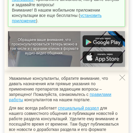
и задавайте вопросы!
Внимание! В нашем мобильном приложении
консультации все еще бесплатны (
установить
приложение
).
Обращаем ваше внимание, что
проконсультироваться теперь можно в
том числе и с врачами клиник в формате
аудио-видео общения.
Уважаемые консультанты, обратите внимание, что
давать назначения или прямые указания по
применению препаратов задающим вопросы –
запрещено! Пожалуйста, ознакомьтесь с
правилами
работы
консультантов на нашем портале.
Для вас всегда работает
специальный раздел
для
нашего совместного общения и публикации новостей о
работе раздела консультаций. Уделите ему внимание и
посещайте время от времени. Там будут публиковаться
все новости о доработках раздела и его формате