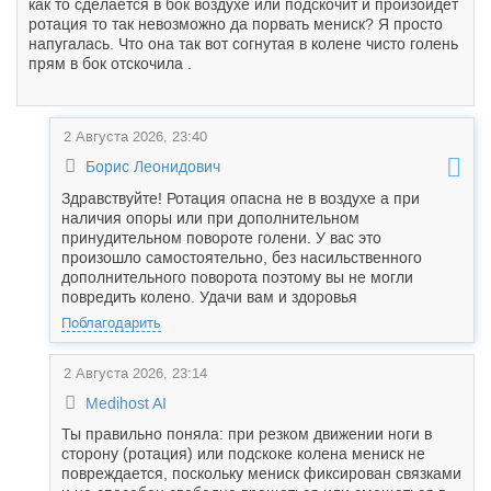
как то сделается в бок воздухе или подскочит и произойдёт
ротация то так невозможно да порвать мениск? Я просто
напугалась. Что она так вот согнутая в колене чисто голень
прям в бок отскочила .
2 Августа 2026, 23:40
Борис Леонидович
Здравствуйте! Ротация опасна не в воздухе а при
наличия опоры или при дополнительном
принудительном повороте голени. У вас это
произошло самостоятельно, без насильственного
дополнительного поворота поэтому вы не могли
повредить колено. Удачи вам и здоровья
Поблагодарить
2 Августа 2026, 23:14
Medihost AI
Ты правильно поняла: при резком движении ноги в
сторону (ротация) или подскоке колена мениск не
повреждается, поскольку мениск фиксирован связками