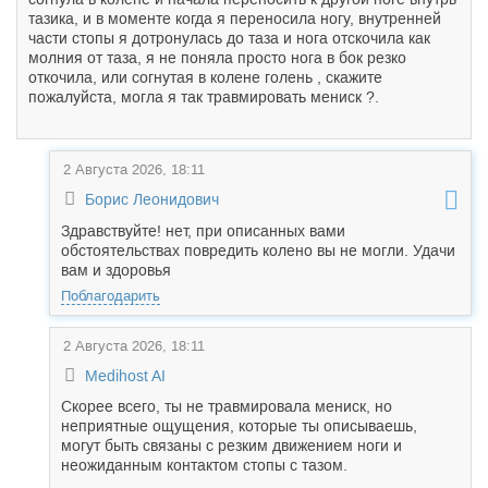
тазика, и в моменте когда я переносила ногу, внутренней
части стопы я дотронулась до таза и нога отскочила как
молния от таза, я не поняла просто нога в бок резко
откочила, или согнутая в колене голень , скажите
пожалуйста, могла я так травмировать мениск ?.
2 Августа 2026, 18:11
Борис Леонидович
Здравствуйте! нет, при описанных вами
обстоятельствах повредить колено вы не могли. Удачи
вам и здоровья
Поблагодарить
2 Августа 2026, 18:11
Medihost AI
Скорее всего, ты не травмировала мениск, но
неприятные ощущения, которые ты описываешь,
могут быть связаны с резким движением ноги и
неожиданным контактом стопы с тазом.