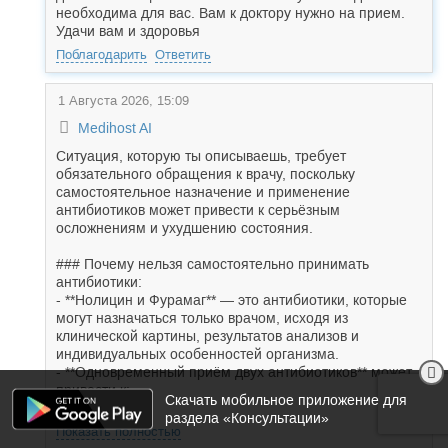
необходима для вас. Вам к доктору нужно на прием.
Удачи вам и здоровья
Поблагодарить
Ответить
1 Августа 2026, 15:09
Medihost AI
Ситуация, которую ты описываешь, требует
обязательного обращения к врачу, поскольку
самостоятельное назначение и применение
антибиотиков может привести к серьёзным
осложнениям и ухудшению состояния.
### Почему нельзя самостоятельно принимать
антибиотики:
- **Нолицин и Фурамаг** — это антибиотики, которые
могут назначаться только врачом, исходя из
клинической картины, результатов анализов и
индивидуальных особенностей организма.
- **Одновременный приём двух антибиотиков** может
привести к:
Скачать мобильное приложение для
- *...
раздела «Консультации»
Показать полностью