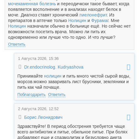
мочекаменная болезнь
и переодичкски такое бывает, когда
появляется восполнение и в анализах находят белок в
моче. Диагноз ставят хронический
пиелонефрит
. Из
препаратов в аптечке только
Нолицин
и
Фурамаг
. Мне
Нолицин
назначали обычно в больнице ещё. Но сейчас нет
возможности посетить врача. Можно ли пить их
одновременно или лучше что-то одно. И что лучше?
Ответить
1 Августа 2026, 15:36
Dr.endocrinolog. Kudryashova
Принимайте
нолицин
и пить много чистой сырой воды,
морсов.можно заваривать лист брусники, земляники и
пить как чай почаще.
Поблагодарить
Ответить
2 Августа 2026, 12:52
Борис Леонидович
Здравствуйте! В период обострения требуется чаще
всего антибиотик и питье, обильное питье. При болях
добавляют еще и спазмолитик и безусловно диета