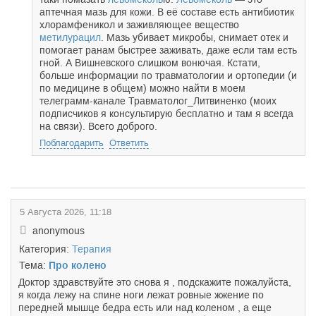
аптечная мазь для кожи. В её составе есть антибиотик
хлорамфеникол и заживляющее вещество
метилурацил
. Мазь убивает микробы, снимает отек и
помогает ранам быстрее заживать, даже если там есть
гной. А Вишневского слишком вонючая. Кстати,
больше информации по травматологии и ортопедии (и
по медицине в общем) можно найти в моем
телеграмм-канале Травматолог_Литвиненко (моих
подписчиков я консультирую бесплатно и там я всегда
на связи). Всего доброго.
Поблагодарить
Ответить
5 Августа 2026, 11:18
anonymous
Категория:
Терапия
Тема:
Про колено
Доктор здравствуйте это снова я , подскажите пожалуйста,
я когда лежу на спине ноги лежат ровные жжение по
передней мышце бедра есть или над коленом , а еще