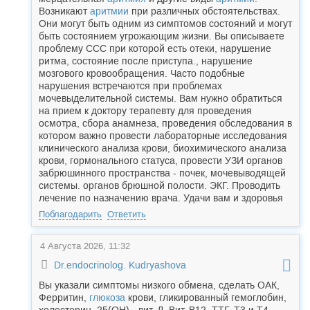
Возникают
аритмии
при различных обстоятельствах.
Они могут быть одним из симптомов состояний и могут
быть состоянием угрожающим жизни. Вы описываете
проблему ССС при которой есть отеки, нарушение
ритма, состояние после приступа., нарушение
мозгового кровообращения. Часто подобные
нарушения встречаются при проблемах
мочевыделительной системы. Вам нужно обратиться
на прием к доктору терапевту для проведения
осмотра, сбора анамнеза, проведения обследования в
котором важно провести лабораторные исследования
клинического анализа крови, биохимического анализа
крови, гормонального статуса, провести УЗИ органов
забрюшинного пространства - почек, мочевыводящей
системы. органов брюшной полости. ЭКГ. Проводить
лечение по назначению врача. Удачи вам и здоровья
Поблагодарить
Ответить
4 Августа 2026, 11:32
Dr.endocrinolog. Kudryashova
Вы указали симптомы низкого обмена, сделать ОАК,
Ферритин,
глюкоза
крови, гликированный гемоглобин,