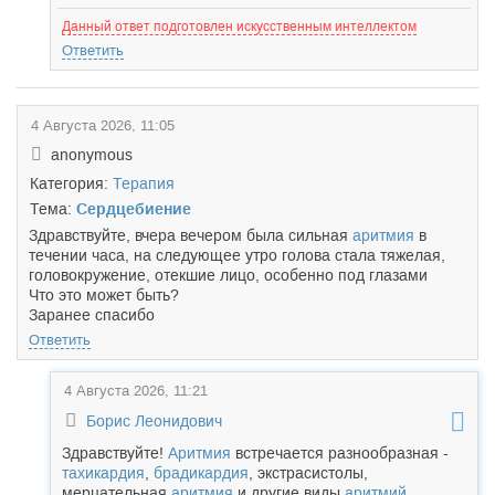
Данный ответ подготовлен искусственным интеллектом
Ответить
4 Августа 2026, 11:05
anonymous
Категория:
Терапия
Тема:
Сердцебиение
Здравствуйте, вчера вечером была сильная
аритмия
в
течении часа, на следующее утро голова стала тяжелая,
головокружение, отекшие лицо, особенно под глазами
Что это может быть?
Заранее спасибо
Ответить
4 Августа 2026, 11:21
Борис Леонидович
Здравствуйте!
Аритмия
встречается разнообразная -
тахикардия
,
брадикардия
, экстрасистолы,
мерцательная
аритмия
и другие виды
аритмий
.