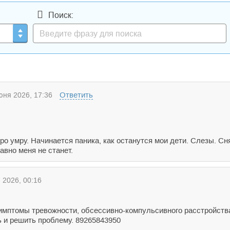
Поиск:
Ответить
ня 2026, 17:36
ро умру. Начинается паника, как останутся мои дети. Слезы. Сн
авно меня не станет.
2026, 00:16
 симптомы тревожности, обсессивно-компульсивного расстройств
ь и решить проблему. 89265843950