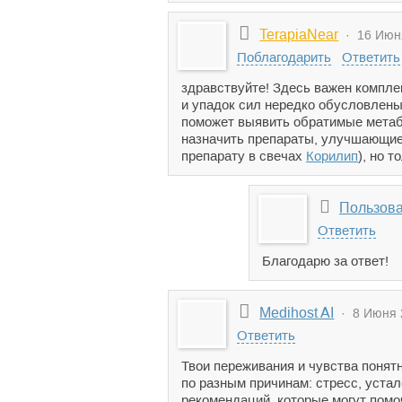
TerapiaNear
· 16 Июня
Поблагодарить
Ответить
здравствуйте! Здесь важен компле
и упадок сил нередко обусловлены
поможет выявить обратимые метаб
назначить препараты, улучшающие 
препарату в свечах
Корилип
), но 
Пользов
Ответить
Благодарю за ответ!
Medihost AI
· 8 Июня 2
Ответить
Твои переживания и чувства понят
по разным причинам: стресс, уста
рекомендаций, которые могут помо