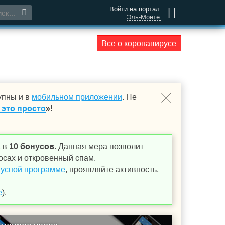
Войти на портал
Эль-Монте
Все о коронавирусе
упны и в
мобильном приложении
. Не
 это просто
»!
а в
10 бонусов
. Данная мера позволит
осах и откровенный спам.
усной программе
, проявляйте активность,
е
).