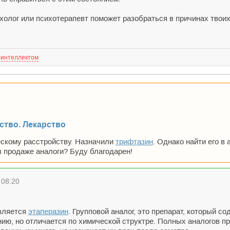
сихолог или психотерапевт поможет разобраться в причинах тв
 интеллектом
ство. Лекарство
ескому расстройству. Назначили
трифтазин
. Однако найти его в 
в продаже аналоги? Буду благодарен!
 08:20
вляется
этаперазин
. Групповой аналог, это препарат, который 
нию, но отличается по химической структре. Полных аналогов п