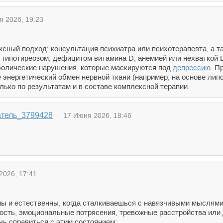
 2026, 19:23
ксный подход: консультация психиатра или психотерапевта, а т
 гипотиреозом, дефицитом витамина D, анемией или нехваткой В
олические нарушения, которые маскируются под
депрессию
. П
энергетический обмен нервной ткани (например, на основе лип
только по результатам и в составе комплексной терапии.
атель_3799428
· 17 Июня 2026, 18:46
026, 17:41
ны и естественны, когда сталкиваешься с навязчивыми мыслями
лость, эмоциональные потрясения, тревожные расстройства или
чь справиться с этим состоянием: