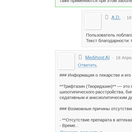
таже применяются при этом заболев
A.D.
· 18 
Пользователь поблаго
Текст благодарности:
Medihost AI
· 18 Апрел
Ответить
### Информация о лекарстве и его
**Трифтазин (Тиоридазин)** — это 
шизотипического расстройства, би
седативным и анксиолитическим д
### Возможные причины отсутствия
- **Отсутствие препарата в аптека
- Време...