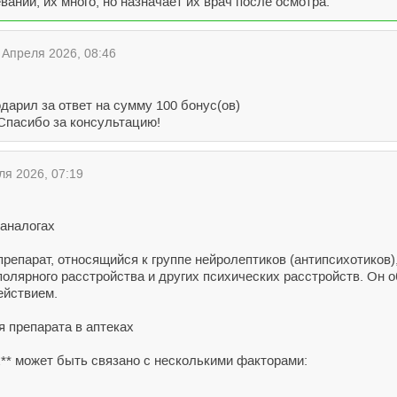
ании, их много, но назначает их врач после осмотра.
Апреля 2026, 08:46
дарил за ответ на сумму 100 бонус(ов)
 Спасибо за консультацию!
я 2026, 07:19
 аналогах
препарат, относящийся к группе нейролептиков (антипсихотиков
полярного расстройства и других психических расстройств. Он
ействием.
 препарата в аптеках
х** может быть связано с несколькими факторами: