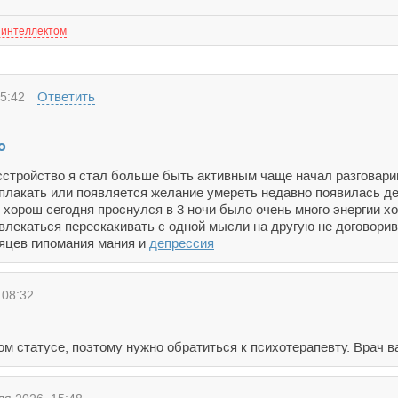
 интеллектом
Ответить
5:42
о
сстройство я стал больше быть активным чаще начал разговарив
аплакать или появляется желание умереть недавно появилась де
 хорош сегодня проснулся в 3 ночи было очень много энергии х
влекаться перескакивать с одной мысли на другую не договорив
сяцев гипомания мания и
депрессия
 08:32
ом статусе, поэтому нужно обратиться к психотерапевту. Врач в