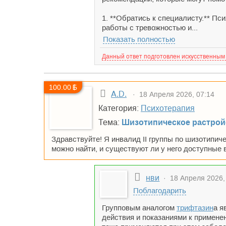
1. **Обратись к специалисту.** П
работы с тревожностью и...
Показать полностью
Данный ответ подготовлен искусственным
100.00
A.D.
· 18 Апреля 2026, 07:14
Категория:
Психотерапия
Тема:
Шизотипическое растрой
Здравствуйте! Я инвалид II группы по шизотипич
можно найти, и существуют ли у него доступные 
нви
· 18 Апреля 2026,
Поблагодарить
Групповым аналогом
трифтазин
а я
действия и показаниями к примене