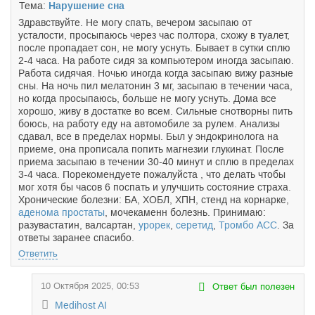
Тема:
Нарушение сна
Здравствуйте. Не могу спать, вечером засыпаю от
усталости, просыпаюсь через час полтора, схожу в туалет,
после пропадает сон, не могу уснуть. Бывает в сутки сплю
2-4 часа. На работе сидя за компьютером иногда засыпаю.
Работа сидячая. Ночью иногда когда засыпаю вижу разные
сны. На ночь пил мелатонин 3 мг, засыпаю в течении часа,
но когда просыпаюсь, больше не могу уснуть. Дома все
хорошо, живу в достатке во всем. Сильные снотворны пить
боюсь, на работу еду на автомобиле за рулем. Анализы
сдавал, все в пределах нормы. Был у эндокринолога на
приеме, она прописала попить магнезии глукинат. После
приема засыпаю в течении 30-40 минут и сплю в пределах
3-4 часа. Порекомендуете пожалуйста , что делать чтобы
мог хотя бы часов 6 поспать и улучшить состояние страха.
Хронические болезни: БА, ХОБЛ, ХПН, стенд на корнарке,
аденома простаты
, мочекаменн болезнь. Принимаю:
разувастатин, валсартан,
урорек
,
серетид
,
Тромбо АСС
. За
ответы заранее спасибо.
Ответить
10 Октября 2025, 00:53
Ответ был полезен
Medihost AI