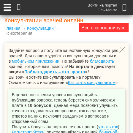
Войти на портал
Эль-Монте
Консультации врачей онлайн
Все о коронавирусе
Главная
→
Консультации
→
Психотерапия
Задайте вопрос и получите качественную консультацию
врачей. Для вашего удобства консультации доступны и
в
мобильном приложении
. Не забывайте
благодарить
врачей, которые вам помогли!
На портале действует
акция «
Поблагодарить – это просто
»!
Вы врач и хотите консультировать на портале?
Ознакомьтесь с инструкцией «
Как стать консультантом
».
В целях повышения уровня консультаций за
публикацию вопроса теперь берется символическая
плата в
10 бонусов
. Данная мера позволит улучшить
качество задаваемых вопросов и, как следствие,
ответов на них, исключит вандализм в вопросах и
откровенный спам.
Получить бонусы на портале очень просто (
узнать как
).
Регистрируйтесь
, присоединяйтесь к нашей
бонусной