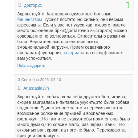
доктор25
Здравствуйте. Как правило,животные больные
бешенством
,кусают достаточно сильно, они весьма
агрессивны. Если у вас нет укуса как такового, имело
место ослюнение брюк(достаточно выстирать),можно
совершенно не волноваться. Относительно развития
боли. Вероятнее всего следствие психо-
эмоциональной нагрузки. Прием седативного
препарата(пустырник,
валериана
-на выбор)поможет
вам успокоиться.
Поблагодарить
3 Сентября 2025, 05:10
AnastasiaWh
Здравствуйте, собака вела себя дружелюбно, игриво,
скорее заигралась и пыталась укусить,это была собака
подросток. Единственное за что я переживаю,это за
возможное ослюнение прыщей и воспалённых
фолликул... Но там и не скажу,чтобы прям слюны было
много,думаю,что совсем мало, раз через штаны...Но
открытых ран, крови, на ноге не было. Переживаю за
прыщи и фолликулы.