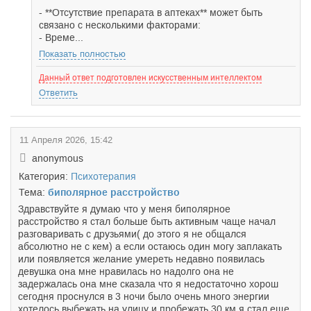
- **Отсутствие препарата в аптеках** может быть
связано с несколькими факторами:
- Време...
Показать полностью
Данный ответ подготовлен искусственным интеллектом
Ответить
11 Апреля 2026, 15:42
anonymous
Категория:
Психотерапия
Тема:
биполярное расстройство
Здравствуйте я думаю что у меня биполярное
расстройство я стал больше быть активным чаще начал
разговаривать с друзьями( до этого я не общался
абсолютно не с кем) а если остаюсь один могу заплакать
или появляется желание умереть недавно появилась
девушка она мне нравилась но надолго она не
задержалась она мне сказала что я недостаточно хорош
сегодня проснулся в 3 ночи было очень много энергии
хотелось выбежать на улицу и пробежать 30 км я стал еще