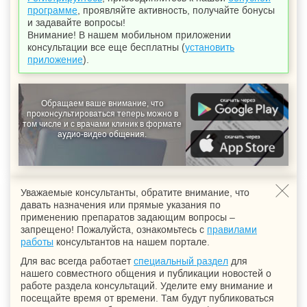
программе
, проявляйте активность, получайте бонусы
и задавайте вопросы!
Внимание! В нашем мобильном приложении
консультации все еще бесплатны (
установить
приложение
).
Обращаем ваше внимание, что
проконсультироваться теперь можно в
том числе и с врачами клиник в формате
аудио-видео общения.
Уважаемые консультанты, обратите внимание, что
давать назначения или прямые указания по
применению препаратов задающим вопросы –
запрещено! Пожалуйста, ознакомьтесь с
правилами
работы
консультантов на нашем портале.
Для вас всегда работает
специальный раздел
для
нашего совместного общения и публикации новостей о
работе раздела консультаций. Уделите ему внимание и
посещайте время от времени. Там будут публиковаться