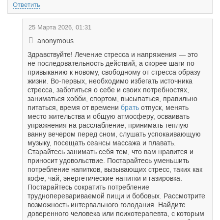
Ответить
25 Марта 2026, 01:31
anonymous
Здравствуйте! Лечение стресса и напряжения — это
не последовательность действий, а скорее шаги по
привыканию к новому, свободному от стресса образу
жизни. Во-первых, необходимо избегать источника
стресса, заботиться о себе и своих потребностях,
заниматься хобби, спортом, высыпаться, правильно
питаться, время от времени
брать
отпуск, менять
место жительства и общую атмосферу, осваивать
упражнения на расслабление, принимать теплую
ванну вечером перед сном, слушать успокаивающую
музыку, посещать сеансы массажа и плавать.
Старайтесь занимать себя тем, что вам нравится и
приносит удовольствие. Постарайтесь уменьшить
потребление напитков, вызывающих стресс, таких как
кофе, чай, энергетические напитки и газировка.
Постарайтесь сократить потребление
трудноперевариваемой пищи и бобовых. Рассмотрите
возможность интервального голодания. Найдите
доверенного человека или психотерапевта, с которым