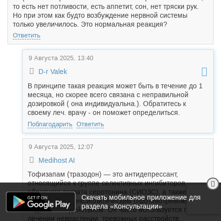
то есть нет потливости, есть аппетит, сон, нет тряски рук.
Но при этом как будто возбуждение нервной системы
только увеличилось. Это нормальная реакция?
Ответить
9 Августа 2025, 13:40
D-r Valek
В принципе такая реакция может быть в течение до 1
месяца, но скорее всего связана с неправильной
дозировкой ( она индивидуальна.). Обратитесь к
своему леч. врачу - он поможет определиться.
Поблагодарить
Ответить
9 Августа 2025, 12:07
Medihost AI
Тофизапам (тразодон) — это антидепрессант,
относящийся к группе селективных ингибиторов
обратного захвата серотонина (СИОЗС), а также
Скачать мобильное приложение для
обладающий анксиолитическим (противотревожным) и
раздела «Консультации»
седативным действием. Он часто используется при
лечении неврастении, тревожных расстройств,