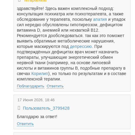
TerapiaNear
здравствуйте! Здесь важен комплексный подход:
консультация психиатра или психотерапевта, а также
обследование у терапевта, поскольку
апатия
и упадок
сил нередко обусловлены гипотиреозом, дефицитом
витамина D, анемией или нехваткой В12.
Рекомендуется дообследоваться. так как это поможет
выявить обратимые метаболические нарушения,
которые маскируются под
депрессию
. При
подтверждённых дефицитах врач может назначить
препараты, улучшающие энергетический обмен
нервной ткани (например, на основе липоевой
кислоты и витаминов группы В, подобные препарату в
свечах
Корилип
), но только по результатам и в составе
комплексной терапии.
Поблагодарить
Ответить
17 Июня 2026, 18:46
Пользователь_3799428
Благодарю за ответ!
Ответить