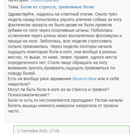
Категория:
Психотерапия
Тема:
Боли от стресса, тревожные боли
Здравствуйте, надеюсь на ответный отклик. Около трёх
недель назад попыталась укусить уличная собака за ногу,
фактически прокуса не было,крови не было,провела
зубами по ноге через спортивные штаны. Побоялась
ослюнения через штаны моих воспалённых фолликулы и
прыщи на ноге. Забоялась, всю неделю стрессовать
сильно,тревожилась. Через неделю-полторы начала
ощущать некоторые боли в ноге, они вообще в разных
местах, то выше, то ниже, левее, правее, одного места
определенного нет. Стала чаще обращать на ногу
внимание,трогать,проверять,ощущать,тревожиться по
поводу болей.
Есть ли вообще риск заражения
бешенством
или я себя
накрутила?
Могут ли быть боли в ноге из-за стресса и тревоги?
Психосоматические?
Боли то есть,то нет,появляются,пропадают. Потом начали
болеть мышцы немного,наверное напрягала от тревоги
часто...
2 Сентября 2025, 17:06