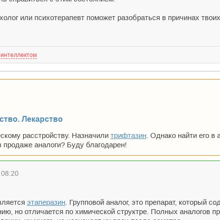
сихолог или психотерапевт поможет разобраться в причинах тв
 интеллектом
ство. Лекарство
ескому расстройству. Назначили
трифтазин
. Однако найти его в 
в продаже аналоги? Буду благодарен!
 08:20
вляется
этаперазин
. Групповой аналог, это препарат, который 
нию, но отличается по химической структре. Полных аналогов п