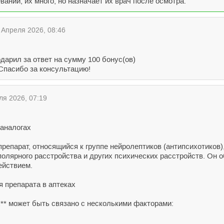
ании, их много, но назначает их врач после осмотра.
Апреля 2026, 08:46
дарил за ответ на сумму 100 бонус(ов)
 Спасибо за консультацию!
я 2026, 07:19
 аналогах
препарат, относящийся к группе нейролептиков (антипсихотиков
полярного расстройства и других психических расстройств. Он
ействием.
 препарата в аптеках
х** может быть связано с несколькими факторами: