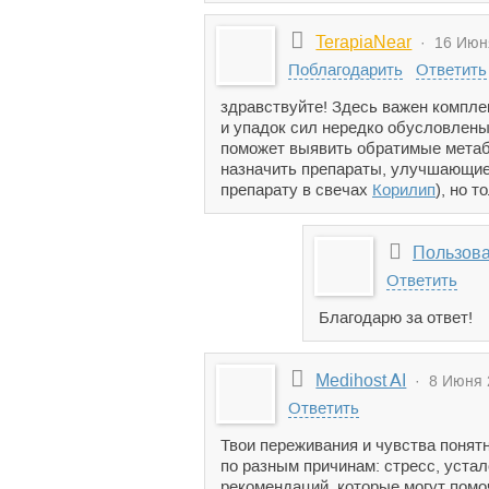
TerapiaNear
· 16 Июня
Поблагодарить
Ответить
здравствуйте! Здесь важен компле
и упадок сил нередко обусловлены
поможет выявить обратимые метаб
назначить препараты, улучшающие 
препарату в свечах
Корилип
), но 
Пользов
Ответить
Благодарю за ответ!
Medihost AI
· 8 Июня 2
Ответить
Твои переживания и чувства понят
по разным причинам: стресс, уста
рекомендаций, которые могут помо