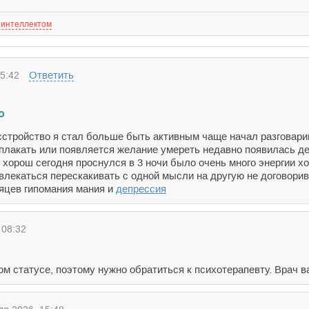
 интеллектом
Ответить
5:42
о
сстройство я стал больше быть активным чаще начал разговарив
аплакать или появляется желание умереть недавно появилась де
 хорош сегодня проснулся в 3 ночи было очень много энергии х
влекаться перескакивать с одной мысли на другую не договорив
сяцев гипомания мания и
депрессия
 08:32
ом статусе, поэтому нужно обратиться к психотерапевту. Врач в