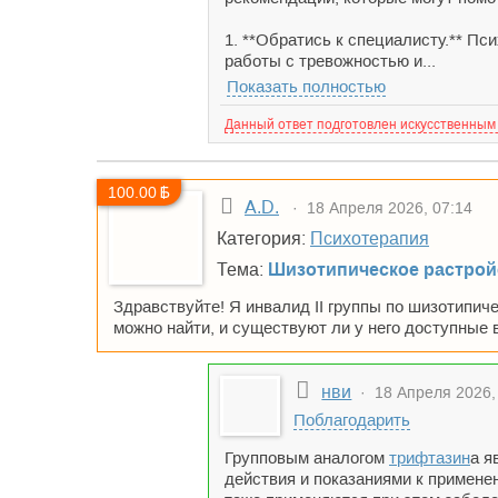
1. **Обратись к специалисту.** П
работы с тревожностью и...
Показать полностью
Данный ответ подготовлен искусственным
100.00
A.D.
· 18 Апреля 2026, 07:14
Категория:
Психотерапия
Тема:
Шизотипическое растрой
Здравствуйте! Я инвалид II группы по шизотипич
можно найти, и существуют ли у него доступные 
нви
· 18 Апреля 2026,
Поблагодарить
Групповым аналогом
трифтазин
а я
действия и показаниями к примене