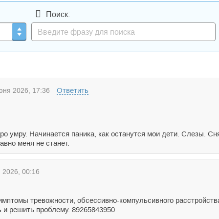
Поиск:
Ответить
ня 2026, 17:36
ро умру. Начинается паника, как останутся мои дети. Слезы. Сн
авно меня не станет.
2026, 00:16
 симптомы тревожности, обсессивно-компульсивного расстройств
ь и решить проблему. 89265843950