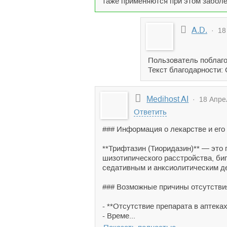
таже применяются при этом заболев
A.D.
· 18 
Пользователь поблаго
Текст благодарности:
Medihost AI
· 18 Апрел
Ответить
### Информация о лекарстве и его
**Трифтазин (Тиоридазин)** — это 
шизотипического расстройства, би
седативным и анксиолитическим д
### Возможные причины отсутствия
- **Отсутствие препарата в аптека
- Време...