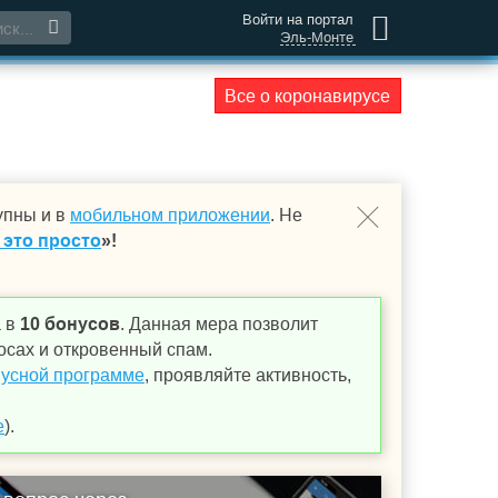
Войти на портал
Эль-Монте
Все о коронавирусе
упны и в
мобильном приложении
. Не
 это просто
»!
а в
10 бонусов
. Данная мера позволит
осах и откровенный спам.
усной программе
, проявляйте активность,
е
).