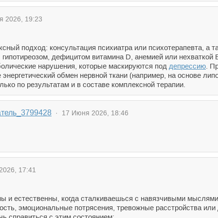
 2026, 19:23
ксный подход: консультация психиатра или психотерапевта, а т
 гипотиреозом, дефицитом витамина D, анемией или нехваткой В
олические нарушения, которые маскируются под
депрессию
. П
энергетический обмен нервной ткани (например, на основе лип
только по результатам и в составе комплексной терапии.
атель_3799428
· 17 Июня 2026, 18:46
026, 17:41
ны и естественны, когда сталкиваешься с навязчивыми мыслями
лость, эмоциональные потрясения, тревожные расстройства или
чь справиться с этим состоянием: