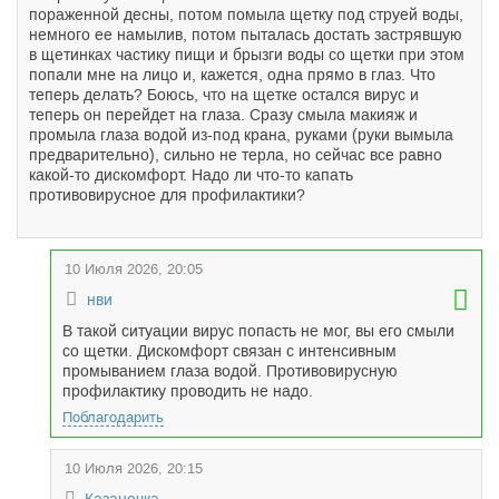
пораженной десны, потом помыла щетку под струей воды,
немного ее намылив, потом пыталась достать застрявшую
в щетинках частику пищи и брызги воды со щетки при этом
попали мне на лицо и, кажется, одна прямо в глаз. Что
теперь делать? Боюсь, что на щетке остался вирус и
теперь он перейдет на глаза. Сразу смыла макияж и
промыла глаза водой из-под крана, руками (руки вымыла
предварительно), сильно не терла, но сейчас все равно
какой-то дискомфорт. Надо ли что-то капать
противовирусное для профилактики?
10 Июля 2026, 20:05
нви
В такой ситуации вирус попасть не мог, вы его смыли
со щетки. Дискомфорт связан с интенсивным
промыванием глаза водой. Противовирусную
профилактику проводить не надо.
Поблагодарить
10 Июля 2026, 20:15