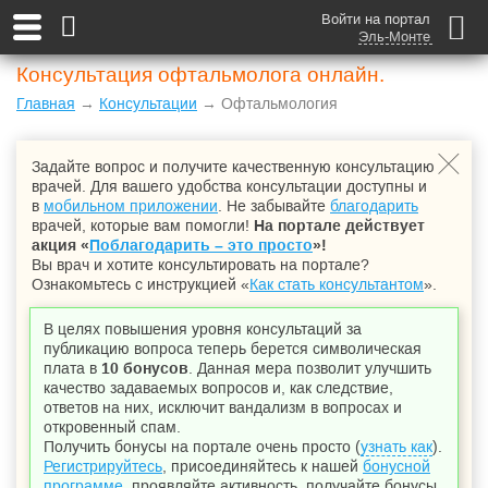
Войти на портал
Эль-Монте
Консультация офтальмолога онлайн.
Главная
→
Консультации
→ Офтальмология
Задайте вопрос и получите качественную консультацию
врачей. Для вашего удобства консультации доступны и
в
мобильном приложении
. Не забывайте
благодарить
врачей, которые вам помогли!
На портале действует
акция «
Поблагодарить – это просто
»!
Вы врач и хотите консультировать на портале?
Ознакомьтесь с инструкцией «
Как стать консультантом
».
В целях повышения уровня консультаций за
публикацию вопроса теперь берется символическая
плата в
10 бонусов
. Данная мера позволит улучшить
качество задаваемых вопросов и, как следствие,
ответов на них, исключит вандализм в вопросах и
откровенный спам.
Получить бонусы на портале очень просто (
узнать как
).
Регистрируйтесь
, присоединяйтесь к нашей
бонусной
программе
, проявляйте активность, получайте бонусы