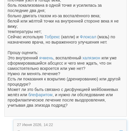
плотный узел в толще века;
боль локализована в одной точке и усилилась за
последние два дня;
больно двигать глазом из-за воспалённого века;
белой или жёлтой точки на внутренней стороне века я не
вижу;
температуры нет;
Сейчас использую
Тобрекс
(капли) и
Флоксал
(мазь) по
назначению врача, но выраженного улучшения нет.
Прошу оценить:
Это внутренний
ячмень
, воспалённый
халязион
или уже
сформировавшийся абсцесс и чего мне ждать, что он
самостоятельно вскроется или уже нет?
Нужно ли менять лечение?
Есть ли показания к вскрытию (дренированию) или другой
процедуре?
Может ли это быть связано с дисфункцией мейбомиевых
желёз или
блефаритом
, и нужно ли обследование или
профилактическое лечение после выздоровления,
учитывая два эпизода подряд?
27 Июня 2026, 14:22