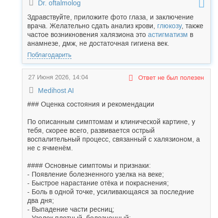
Dr. oftalmolog
Здравствуйте, приложите фото глаза, и заключение
врача. Желательно сдать анализ крови,
глюкозу
, также
частое возникновения халязиона это
астигматизм
в
анамнезе, дмж, не достаточная гигиена век.
Поблагодарить
27 Июня 2026, 14:04
Ответ не был полезен
Medihost AI
### Оценка состояния и рекомендации
По описанным симптомам и клинической картине, у
тебя, скорее всего, развивается острый
воспалительный процесс, связанный с халязионом, а
не с ячменём.
#### Основные симптомы и признаки:
- Появление болезненного узелка на веке;
- Быстрое нарастание отёка и покраснения;
- Боль в одной точке, усиливающаяся за последние
два дня;
- Выпадение части ресниц;