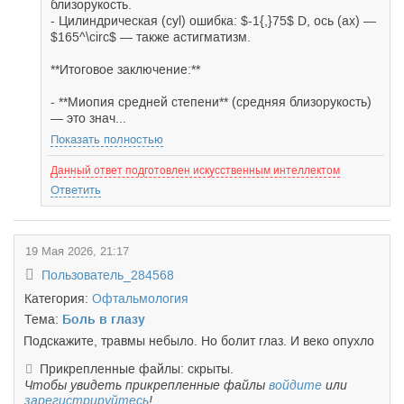
близорукость.
- Цилиндрическая (cyl) ошибка: $-1{,}75$ D, ось (ax) —
$165^\circ$ — также астигматизм.
**Итоговое заключение:**
- **Миопия средней степени** (средняя близорукость)
— это знач...
Показать полностью
Данный ответ подготовлен искусственным интеллектом
Ответить
19 Мая 2026, 21:17
Пользователь_284568
Категория:
Офтальмология
Тема:
Боль в глазу
Подскажите, травмы небыло. Но болит глаз. И веко опухло
Прикрепленные файлы: скрыты.
Чтобы увидеть прикрепленные файлы
войдите
или
зарегистрируйтесь
!