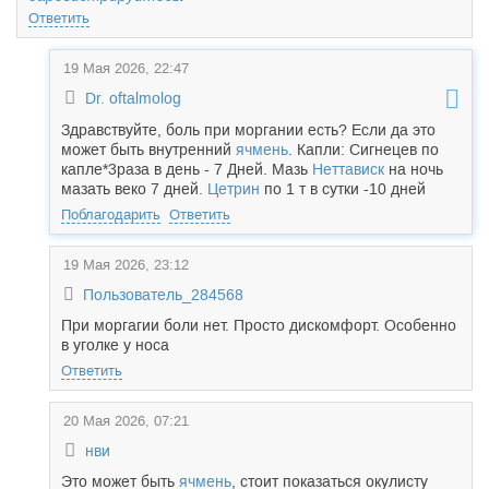
Ответить
19 Мая 2026, 22:47
Dr. oftalmolog
Здравствуйте, боль при моргании есть? Если да это
может быть внутренний
ячмень
. Капли: Сигнецев по
капле*3раза в день - 7 Дней. Мазь
Неттависк
на ночь
мазать веко 7 дней.
Цетрин
по 1 т в сутки -10 дней
Поблагодарить
Ответить
19 Мая 2026, 23:12
Пользователь_284568
При моргагии боли нет. Просто дискомфорт. Особенно
в уголке у носа
Ответить
20 Мая 2026, 07:21
нви
Это может быть
ячмень
, стоит показаться окулисту