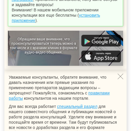
и задавайте вопросы!
Внимание! В нашем мобильном приложении
консультации все еще бесплатны (
установить
приложение
).
Обращаем ваше внимание, что
проконсультироваться теперь можно в
том числе и с врачами клиник в формате
аудио-видео общения.
Уважаемые консультанты, обратите внимание, что
давать назначения или прямые указания по
применению препаратов задающим вопросы –
запрещено! Пожалуйста, ознакомьтесь с
правилами
работы
консультантов на нашем портале.
Для вас всегда работает
специальный раздел
для
нашего совместного общения и публикации новостей о
работе раздела консультаций. Уделите ему внимание и
посещайте время от времени. Там будут публиковаться
все новости о доработках раздела и его формате