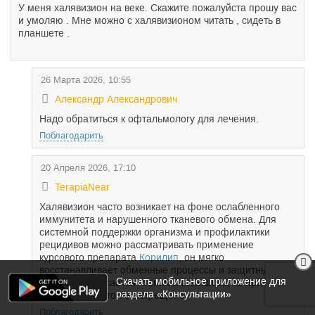
У меня халявизион на веке. Скажите пожалуйста прошу вас
и умоляю . Мне можно с халявизионом читать , сидеть в
планшете .
26 Марта 2026, 10:55
Александр Александрович
Надо обратиться к офтальмологу для лечения.
Поблагодарить
20 Апреля 2026, 17:10
TerapiaNear
Халявизион часто возникает на фоне ослабленного
иммунитета и нарушенного тканевого обмена. Для
системной поддержки организма и профилактики
рецидивов можно рассматривать применение
курсового препарата
Корилип
, он мягко
восстанавливает обменные процессы и защитные
Скачать мобильное приложение для
силы. А что касается чтения и планшета, то при
раздела «Консультации»
халявизионе это не запрещено.
Поблагодарить