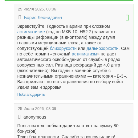
25 Июля 2026, 08:06
Борис Леонидович
Здравствуйте! Годность к армии при сложном
астигматизме
(код по МКБ-10: H52.2) зависит от
разницы рефракции (в диоптриях) между двумя
главными меридианами глаза, а также от
сопутствующей
близорукости
или
дальнозоркости
. Сам
по себе термин «сложный
астигматизм
» не дает
автоматического освобождения от службы в рядах
вооруженных сил. Разница рефракций до 4,0 дптр
(включительно): Вы годны к военной службе с
незначительными ограничениями — категория «Б-3».
Вас призвают, но есть ограничения по выбору войск.
Удачи вам и здоровья
Поблагодарить
25 Июля 2026, 08:09
anonymous
Пользователь поблагодарил за ответ на сумму 80
бонус(ов)
Текст благодарности: Спасибо за консультацию!