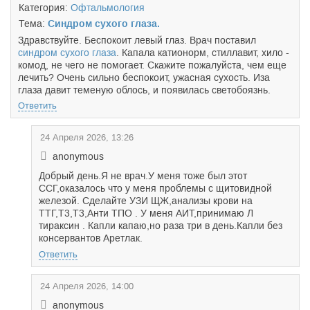
Категория:
Офтальмология
Тема:
Синдром сухого глаза.
Здравствуйте. Беспокоит левый глаз. Врач поставил
синдром сухого глаза
. Капала катионорм, стиллавит, хило -
комод, не чего не помогает. Скажите пожалуйста, чем еще
лечить? Очень сильно беспокоит, ужасная сухость. Иза
глаза давит теменую облось, и появилась светобоязнь.
Ответить
24 Апреля 2026, 13:26
anonymous
Добрый день.Я не врач.У меня тоже был этот
ССГ,оказалось что у меня проблемы с щитовидной
железой. Сделайте УЗИ ЩЖ,анализы крови на
ТТГ,Т3,Т3,Анти ТПО . У меня АИТ,принимаю Л
тираксин . Капли капаю,но раза три в день.Капли без
консервантов Аретлак.
Ответить
24 Апреля 2026, 14:00
anonymous