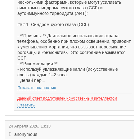
несколькими факторами, которые могут усиливать
симптомы синдрома сухого глаза (ССГ) и
аутоиммунного тиреоидита (АИТ):
### 1. Синдром сухого глаза (ССГ)
- **Причины:** Длительное использование экрана
телефона, особенно при плохом освещении, приводит
к уменьшению моргания, что вызывает пересыхание
роговицы и конъюнктивы. Это состояние называется
ССГ.
- **Рекомендации:**
- Используй увлажняющие капли (искусственные
слезы) каждые 1–2 часа.
- Делай пер...
Показать полностью
Данный ответ подготовлен искусственным интеллектом
Ответить
24 Апреля 2026, 13:13
anonymous