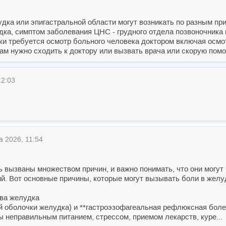
удка или эпигастральной области могут возникать по разным п
удка, симптом заболевания ЦНС - грудного отдела позвоночника
ики требуется осмотр больного человека доктором включая осмо
м нужно сходить к доктору или вызвать врача или скорую помо
12:03
С
а 2026, 11:54
ь вызваны множеством причин, и важно понимать, что они могут
. Вот основные причины, которые могут вызывать боли в желу
тва желудка
той оболочки желудка) и **гастроэзофагеальная рефлюксная бо
ы неправильным питанием, стрессом, приемом лекарств, куре...