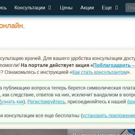
ись
Консультации
Цены
Акции
Еще
онлайн.
сультацию врачей. Для вашего удобства консультации дост
 помогли!
На портале действует акция «
Поблагодарить –
е? Ознакомьтесь с инструкцией «
Как стать консультантом
».
а публикацию вопроса теперь берется символическая плат
 как следствие, ответов на них, исключит вандализм в вопр
(
узнать как
).
Регистрируйтесь
, присоединяйтесь к нашей
бон
 консультации все еще бесплатны (
установить приложени