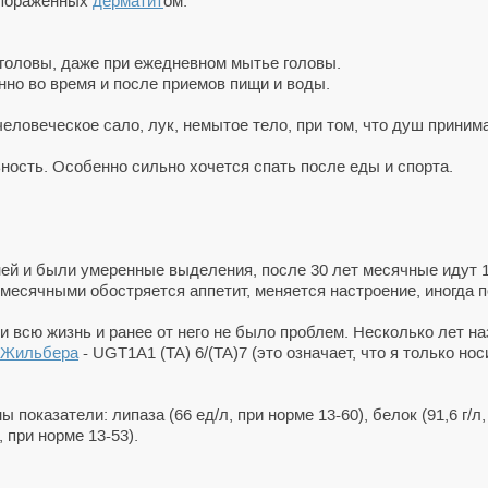
 пораженных
дерматит
ом.
головы, даже при ежедневном мытье головы.
но во время и после приемов пищи и воды.
еловеческое сало, лук, немытое тело, при том, что душ приним
ность. Особенно сильно хочется спать после еды и спорта.
ей и были умеренные выделения, после 30 лет месячные идут 1
месячными обостряется аппетит, меняется настроение, иногда 
ти всю жизнь и ранее от него не было проблем. Несколько лет 
 Жильбера
- UGT1A1 (TA) 6/(TA)7 (это означает, что я только но
 показатели: липаза (66 ед/л, при норме 13-60), белок (91,6 г/л,
 при норме 13-53).