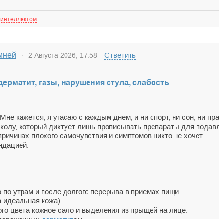
 интеллектом
мней
Ответить
· 2 Августа 2026, 17:58
дерматит, газы, нарушения стула, слабость
Мне кажется, я угасаю с каждым днем, и ни спорт, ни сон, ни пр
токолу, который диктует лишь прописывать препараты для пода
причинах плохого самочувствия и симптомов никто не хочет.
ндацией.
о по утрам и после долгого перерыва в приемах пищи.
а идеальная кожа)
ного цвета кожное сало и выделения из прыщей на лице.