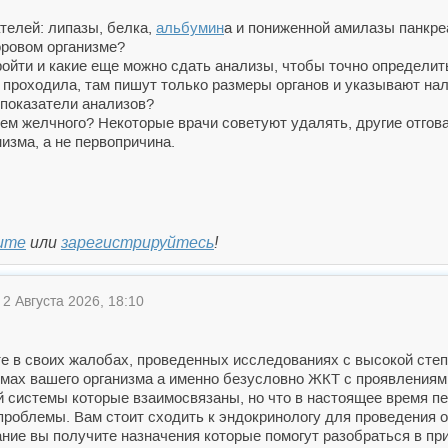
телей: липазы, белка,
альбумин
а и пониженной амилазы панкре
доровом организме?
ойти и какие еще можно сдать анализы, чтобы точно определить
проходила, там пишут только размеры органов и указывают нал
 показатели анализов?
ем желчного? Некоторые врачи советуют удалять, другие отгова
изма, а не первопричина.
ите
или
зарегистрируйтесь
!
2 Августа 2026, 18:10
те в своих жалобах, проведенных исследованиях с высокой сте
емах вашего организма а именно безусловно ЖКТ с проявлениям
 системы которые взаимосвязаны, но что в настоящее время пе
проблемы. Вам стоит сходить к эндокринологу для проведения о
ние вы получите назначения которые помогут разобраться в пр