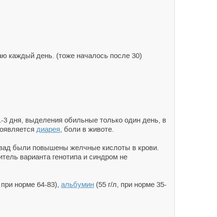
аю каждый день. (тоже началось после 30)
-3 дня, выделения обильные только один день, в
появляется
диарея
, боли в животе.
назад были повышены желчные кислоты в крови.
ситель варианта генотипа и синдром не
 при норме 64-83),
альбумин
(55 г/л, при норме 35-