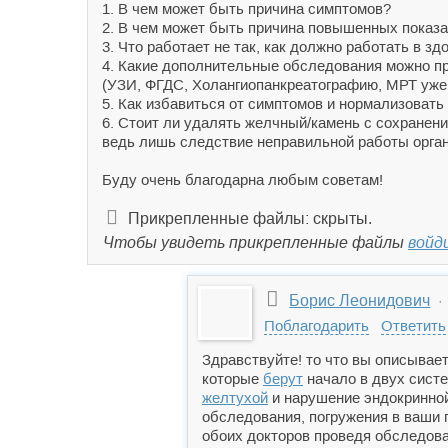
1. В чем может быть причина симптомов?
2. В чем может быть причина повышенных показа
3. Что работает не так, как должно работать в з
4. Какие дополнительные обследования можно пр
(УЗИ, ФГДС, Холангиопанкреатографию, МРТ уже 
5. Как избавиться от симптомов и нормализовать
6. Стоит ли удалять желчный/камень с сохранени
ведь лишь следствие неправильной работы орган
Буду очень благодарна любым советам!
Прикрепленные файлы: скрыты.
Чтобы увидеть прикрепленные файлы
войд
Борис Леонидович
· 
Поблагодарить
Ответить
Здравствуйте! то что вы описывае
которые
берут
начало в двух сист
желтухой
и нарушение эндокринной
обследования, погружения в ваши 
обоих докторов проведя обследова