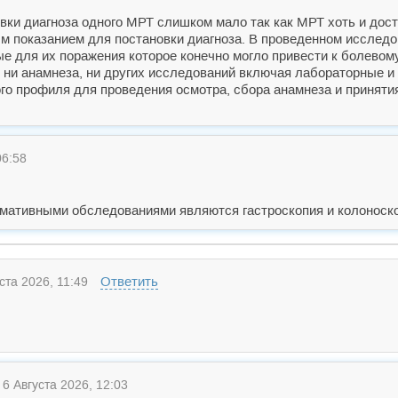
овки диагноза одного МРТ слишком мало так как МРТ хоть и дос
м показанием для постановки диагноза. В проведенном исслед
 для их поражения которое конечно могло привести к болевом
ет ни анамнеза, ни других исследований включая лабораторные и
го профиля для проведения осмотра, сбора анамнеза и принятия
06:58
мативными обследованиями являются гастроскопия и колоноско
Ответить
ста 2026, 11:49
6 Августа 2026, 12:03