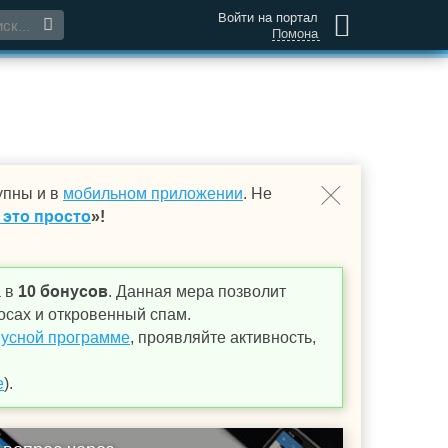
Войти на портал
Помона
упны и в
мобильном приложении
. Не
 это просто
»!
а в
10 бонусов
. Данная мера позволит
осах и откровенный спам.
усной программе
, проявляйте активность,
е
).