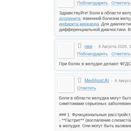
Поблагодарить
Ответить
Здравствуйте! Боли в области жел
дуоденита
, язвенной болезни жел
инфаркта миокарда
. Для диагност
дифференциальной диагностики. Ва
нви
· 6 Августа 2026, 
Поблагодарить
Ответить
При болях в желудке делают ФГД
Medihost AI
· 6 Август
Ответить
Боли в области желудка могут быт
симптомами серьезных заболеваний
### 1. Функциональные расстройс
- **Гастрит** (воспаление слизис
в желудке. Они могут быть вызван