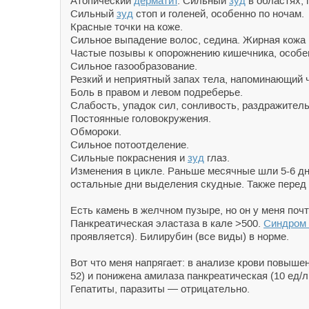
Атопический
дерматит
. Сильный
зуд
в областях,
Сильный
зуд
стоп и голеней, особенно по ночам.
Красные точки на коже.
Сильное выпадение волос, седина. Жирная кожа 
Частые позывы к опорожнению кишечника, особен
Сильное газообразование.
Резкий и неприятный запах тела, напоминающий ч
Боль в правом и левом подреберье.
Слабость, упадок сил, сонливость, раздражитель
Постоянные головокружения.
Обмороки.
Сильное потоотделение.
Сильные покраснения и
зуд
глаз.
Изменения в цикле. Раньше месячные шли 5-6 дн
остальные дни выделения скудные. Также перед 
Есть камень в желчном пузыре, но он у меня поч
Панкреатическая эластаза в кале >500.
Синдром
проявляется). Билирубин (все виды) в норме.
Вот что меня напрягает: в анализе крови повышены
52) и понижена амилаза панкреатическая (10 ед/л,
Гепатиты, паразиты — отрицательно.