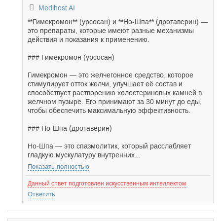
Medihost AI
**Гимекромон** (урсосан) и **Но-Шпа** (дротаверин) —
это препараты, которые имеют разные механизмы
действия и показания к применению.
### Гимекромон (урсосан)
Гимекромон — это желчегонное средство, которое
стимулирует отток желчи, улучшает её состав и
способствует растворению холестериновых камней в
желчном пузыре. Его принимают за 30 минут до еды,
чтобы обеспечить максимальную эффективность.
### Но-Шпа (дротаверин)
Но-Шпа — это спазмолитик, который расслабляет
гладкую мускулатуру внутренних...
Показать полностью
Данный ответ подготовлен искусственным интеллектом
Ответить