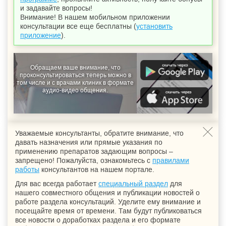
и задавайте вопросы!
Внимание! В нашем мобильном приложении
консультации все еще бесплатны (
установить
приложение
).
Обращаем ваше внимание, что
проконсультироваться теперь можно в
том числе и с врачами клиник в формате
аудио-видео общения.
Уважаемые консультанты, обратите внимание, что
давать назначения или прямые указания по
применению препаратов задающим вопросы –
запрещено! Пожалуйста, ознакомьтесь с
правилами
работы
консультантов на нашем портале.
Для вас всегда работает
специальный раздел
для
нашего совместного общения и публикации новостей о
работе раздела консультаций. Уделите ему внимание и
посещайте время от времени. Там будут публиковаться
все новости о доработках раздела и его формате