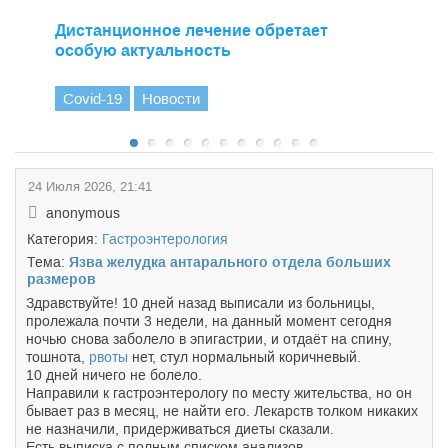
Дистанционное лечение обретает
особую актуальность
Covid-19
Новости
24 Июля 2026, 21:41
anonymous
Категория:
Гастроэнтерология
Тема:
Язва желудка антарального отдела больших
размеров
Здравствуйте! 10 дней назад выписали из больницы,
пролежала почти 3 недели, на данный момент сегодня
ночью снова заболело в эпигастрии, и отдаёт на спину,
тошнота,
рвоты
нет, стул нормальный коричневый.
10 дней ничего не болело.
Направили к гастроэнтерологу по месту жительства, но он
бывает раз в месяц, не найти его. Лекарств толком никаких
не назначили, придерживаться диеты сказали.
Есть выписка с полным списком анализов.