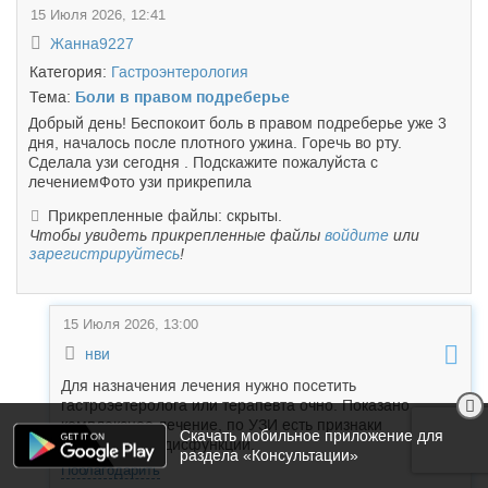
15 Июля 2026, 12:41
Жанна9227
Категория:
Гастроэнтерология
Тема:
Боли в правом подреберье
Добрый день! Беспокоит боль в правом подреберье уже 3
дня, началось после плотного ужина. Горечь во рту.
Сделала узи сегодня . Подскажите пожалуйста с
лечениемФото узи прикрепила
Прикрепленные файлы: скрыты.
Чтобы увидеть прикрепленные файлы
войдите
или
зарегистрируйтесь
!
15 Июля 2026, 13:00
нви
Для назначения лечения нужно посетить
гастроэетеролога или терапевта очно. Показано
комплексное лечение, по УЗИ есть признаки
Скачать мобильное приложение для
воспаления и дисфункции.
раздела «Консультации»
Поблагодарить