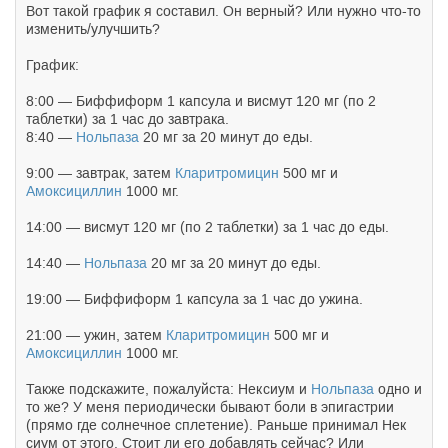
Вот такой график я составил. Он верный? Или нужно что-то
изменить/улучшить?
График:
8:00 — Биффиформ 1 капсула и висмут 120 мг (по 2
таблетки) за 1 час до завтрака.
8:40 —
Нольпаза
20 мг за 20 минут до еды.
9:00 — завтрак, затем
Кларитромицин
500 мг и
Амоксициллин
1000 мг.
14:00 — висмут 120 мг (по 2 таблетки) за 1 час до еды.
14:40 —
Нольпаза
20 мг за 20 минут до еды.
19:00 — Биффиформ 1 капсула за 1 час до ужина.
21:00 — ужин, затем
Кларитромицин
500 мг и
Амоксициллин
1000 мг.
Также подскажите, пожалуйста: Нек
сиум и
Нольпаза
одно и
то же? У меня периодически бывают боли в эпигастрии
(прямо где солнечное сплетение). Раньше принимал Нек
сиум от этого. Стоит ли его добавлять сейчас? Или