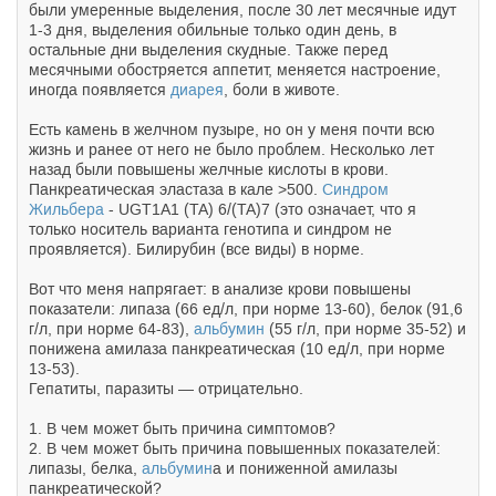
были умеренные выделения, после 30 лет месячные идут
1-3 дня, выделения обильные только один день, в
остальные дни выделения скудные. Также перед
месячными обостряется аппетит, меняется настроение,
иногда появляется
диарея
, боли в животе.
Есть камень в желчном пузыре, но он у меня почти всю
жизнь и ранее от него не было проблем. Несколько лет
назад были повышены желчные кислоты в крови.
Панкреатическая эластаза в кале >500.
Синдром
Жильбера
- UGT1A1 (TA) 6/(TA)7 (это означает, что я
только носитель варианта генотипа и синдром не
проявляется). Билирубин (все виды) в норме.
Вот что меня напрягает: в анализе крови повышены
показатели: липаза (66 ед/л, при норме 13-60), белок (91,6
г/л, при норме 64-83),
альбумин
(55 г/л, при норме 35-52) и
понижена амилаза панкреатическая (10 ед/л, при норме
13-53).
Гепатиты, паразиты — отрицательно.
1. В чем может быть причина симптомов?
2. В чем может быть причина повышенных показателей:
липазы, белка,
альбумин
а и пониженной амилазы
панкреатической?