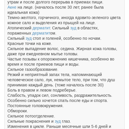
утрам и после долгого перерыва в приемах пищи.
Акне
на лице. (началось после 30 лет, ранее была
идеальная кожа)
Темно-желтого, горчичного, иногда ядовито-зеленого цвета
кожное сало и выделения из прыщей на лице.
Атопический
дерматит
. Сильный
зуд
в областях,
пораженных
дерматит
ом.
Сильный
зуд
стоп и голеней, особенно по ночам.
Красные точки на коже.
Сильное выпадение волос, седина. Жирная кожа головы,
даже при ежедневном мытье головы.
Частые позывы к опорожнению кишечника, особенно во
время и после приемов пищи и воды.
Сильное газообразование.
Резкий и неприятный запах тела, напоминающий
человеческое сало, лук, немытое тело, при том, что душ
принимаю каждый день. (тоже началось после 30)
Боль в правом и левом подреберье.
Слабость, упадок сил, сонливость, раздражительность.
Особенно сильно хочется спать после еды и спорта.
Постоянные головокружения.
Обмороки.
Сильное потоотделение.
Сильные покраснения и
зуд
глаз.
Изменения в цикле. Раньше месячные шли 5-6 дней и