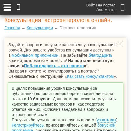
Войти на портал
Эль-Монте
Консультация гастроэнтеролога онлайн.
Главная
→
Консультации
→ Гастроэнтерология
Задайте вопрос и получите качественную консультацию
врачей. Для вашего удобства консультации доступны и
в
мобильном приложении
. Не забывайте
благодарить
врачей, которые вам помогли!
На портале действует
акция «
Поблагодарить – это просто
»!
Вы врач и хотите консультировать на портале?
Ознакомьтесь с инструкцией «
Как стать консультантом
».
В целях повышения уровня консультаций за
публикацию вопроса теперь берется символическая
плата в
10 бонусов
. Данная мера позволит улучшить
качество задаваемых вопросов и, как следствие,
ответов на них, исключит вандализм в вопросах и
откровенный спам.
Получить бонусы на портале очень просто (
узнать как
).
Регистрируйтесь
, присоединяйтесь к нашей
бонусной
программе
, проявляйте активность, получайте бонусы