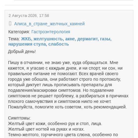
2 Августа 2026, 17:58
Алиса_в_стране_желчных_камней
Категория:
Гастроэнтерология
Тема:
ЖКБ, желтушность, акне, дерматит, газы,
нарушения стула, слабость
Добрый день!
Пишу в отчаянии, не знаю уже, куда обращаться. Мне
кажется, я угасаю с каждым днем, и ни спорт, ни сон, ни
правильное питание не помогают. Всех врачей своего
города уже обошла, они работают строго по протоколу,
который диктует лишь прописывать препараты для
подавления/маскировки симптомов. Но подавление
симптомов не решает проблему, а разбираться в причинах
плохого самочувствия и симптомов никто не хочет.
Пожалуйста, помогите хоть советом, хоть рекомендацией.
Симптомы:
Желтый цвет кожи, особенно рук и стоп, лица.
Желтый цвет ногтей на руках и ногах.
Темно-желтого, горчичного цвета слюна, особенно по