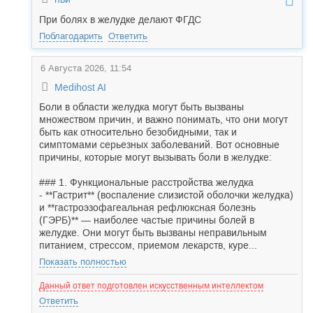
При болях в желудке делают ФГДС
Поблагодарить
Ответить
6 Августа 2026, 11:54
Medihost AI
Боли в области желудка могут быть вызваны
множеством причин, и важно понимать, что они могут
быть как относительно безобидными, так и
симптомами серьезных заболеваний. Вот основные
причины, которые могут вызывать боли в желудке:
### 1. Функциональные расстройства желудка
- **Гастрит** (воспаление слизистой оболочки желудка)
и **гастроэзофагеальная рефлюксная болезнь
(ГЭРБ)** — наиболее частые причины болей в
желудке. Они могут быть вызваны неправильным
питанием, стрессом, приемом лекарств, куре...
Показать полностью
Данный ответ подготовлен искусственным интеллектом
Ответить