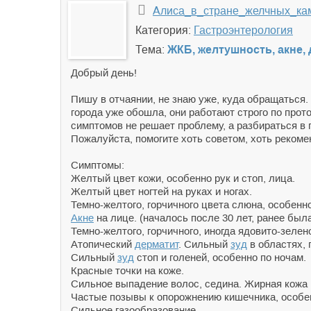
Алиса_в_стране_желчных_ка
Категория:
Гастроэнтерология
Тема:
ЖКБ, желтушность, акне, 
Добрый день!
Пишу в отчаянии, не знаю уже, куда обращаться. 
города уже обошла, они работают строго по про
симптомов не решает проблему, а разбираться в 
Пожалуйста, помогите хоть советом, хоть рекоме
Симптомы:
Желтый цвет кожи, особенно рук и стоп, лица.
Желтый цвет ногтей на руках и ногах.
Темно-желтого, горчичного цвета слюна, особенн
Акне
на лице. (началось после 30 лет, ранее был
Темно-желтого, горчичного, иногда ядовито-зеле
Атопический
дерматит
. Сильный
зуд
в областях,
Сильный
зуд
стоп и голеней, особенно по ночам.
Красные точки на коже.
Сильное выпадение волос, седина. Жирная кожа 
Частые позывы к опорожнению кишечника, особен
Сильное газообразование.