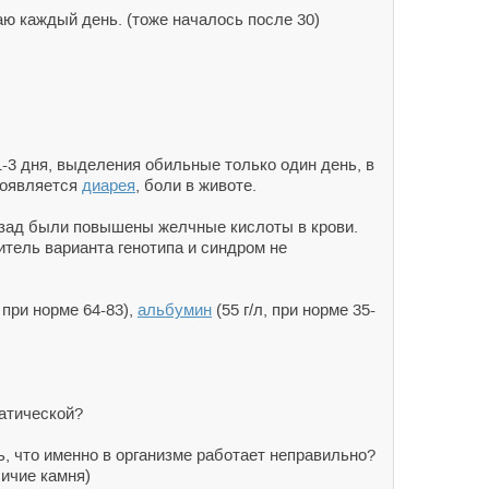
аю каждый день. (тоже началось после 30)
-3 дня, выделения обильные только один день, в
появляется
диарея
, боли в животе.
назад были повышены желчные кислоты в крови.
ситель варианта генотипа и синдром не
 при норме 64-83),
альбумин
(55 г/л, при норме 35-
атической?
, что именно в организме работает неправильно?
ичие камня)