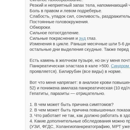
Резкий и неприятный запах тела, напоминающий ч
Боль в правом и левом подреберье.
Слабость, упадок сил, сонливость, раздражитель
Постоянные головокружения.
Обмороки.
Сильное потоотделение.
Сильные покраснения и
зуд
глаз.
Изменения в цикле. Раньше месячные шли 5-6 дн
остальные дни выделения скудные. Также перед 
Есть камень в желчном пузыре, но он у меня поч
Панкреатическая эластаза в кале >500.
Синдром
проявляется). Билирубин (все виды) в норме.
Вот что меня напрягает: в анализе крови повышены
52) и понижена амилаза панкреатическая (10 ед/л,
Гепатиты, паразиты — отрицательно.
1. В чем может быть причина симптомов?
2. В чем может быть причина повышенных показа
3. Что работает не так, как должно работать в з
4. Какие дополнительные обследования можно пр
(УЗИ, ФГДС, Холангиопанкреатографию, МРТ уже 