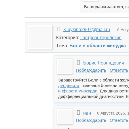
Благодарю за ответ, 
Kluykina2907@mail.ru
· 6 Авгу
Категория:
Гастроэнтерология
Тема:
Боли в области желудка
Борис Леонидович
· 
Поблагодарить
Ответить
Здравствуйте! Боли в области жел
дуоденита
, язвенной болезни жел
инфаркта миокарда
. Для диагност
дифференциальной диагностики. Ва
нви
· 6 Августа 2026, 
Поблагодарить
Ответить