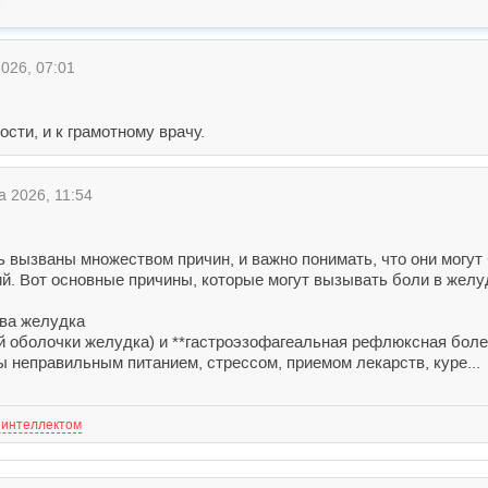
С
026, 07:01
ти, и к грамотному врачу.
а 2026, 11:54
ь вызваны множеством причин, и важно понимать, что они могут
. Вот основные причины, которые могут вызывать боли в желу
тва желудка
той оболочки желудка) и **гастроэзофагеальная рефлюксная бо
ы неправильным питанием, стрессом, приемом лекарств, куре...
 интеллектом