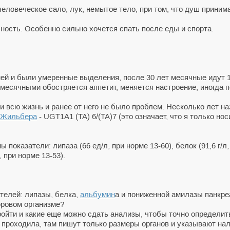
еловеческое сало, лук, немытое тело, при том, что душ приним
ность. Особенно сильно хочется спать после еды и спорта.
ей и были умеренные выделения, после 30 лет месячные идут 1
месячными обостряется аппетит, меняется настроение, иногда 
ти всю жизнь и ранее от него не было проблем. Несколько лет 
 Жильбера
- UGT1A1 (TA) 6/(TA)7 (это означает, что я только но
 показатели: липаза (66 ед/л, при норме 13-60), белок (91,6 г/л,
 при норме 13-53).
телей: липазы, белка,
альбумин
а и пониженной амилазы панкре
доровом организме?
ойти и какие еще можно сдать анализы, чтобы точно определить
проходила, там пишут только размеры органов и указывают нал