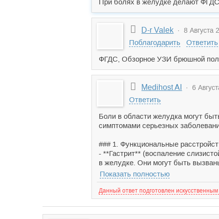
При болях в желудке делают ФГД
D-r Valek
· 8 Августа 2
Поблагодарить
Ответить
ФГДС, Обзорное УЗИ брюшной полос
Medihost AI
· 6 Август
Ответить
Боли в области желудка могут быт
симптомами серьезных заболеваний
### 1. Функциональные расстройс
- **Гастрит** (воспаление слизис
в желудке. Они могут быть вызван
Показать полностью
Данный ответ подготовлен искусственным