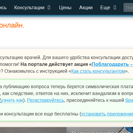
ись
Консультации
Цены
Акции
Еще
онлайн.
сультацию врачей. Для вашего удобства консультации дост
 помогли!
На портале действует акция «
Поблагодарить –
е? Ознакомьтесь с инструкцией «
Как стать консультантом
».
а публикацию вопроса теперь берется символическая плат
 как следствие, ответов на них, исключит вандализм в вопр
(
узнать как
).
Регистрируйтесь
, присоединяйтесь к нашей
бон
 консультации все еще бесплатны (
установить приложени