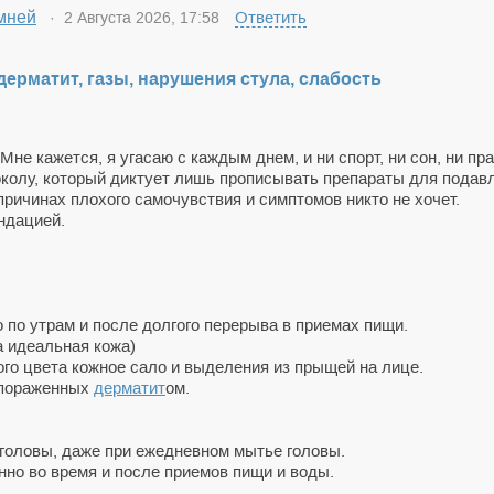
мней
Ответить
· 2 Августа 2026, 17:58
дерматит, газы, нарушения стула, слабость
Мне кажется, я угасаю с каждым днем, и ни спорт, ни сон, ни пр
токолу, который диктует лишь прописывать препараты для пода
причинах плохого самочувствия и симптомов никто не хочет.
ндацией.
о по утрам и после долгого перерыва в приемах пищи.
а идеальная кожа)
ного цвета кожное сало и выделения из прыщей на лице.
 пораженных
дерматит
ом.
головы, даже при ежедневном мытье головы.
но во время и после приемов пищи и воды.