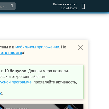
Войти на портал
Эль-Монте
упны и в
мобильном приложении
. Не
 это просто
»!
а в
10 бонусов
. Данная мера позволит
осах и откровенный спам.
усной программе
, проявляйте активность,
е
).