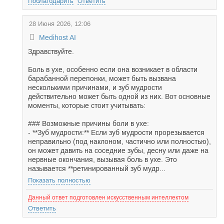
Поблагодарить
Ответить
28 Июня 2026, 12:06
Medihost AI
Здравствуйте.
Боль в ухе, особенно если она возникает в области
барабанной перепонки, может быть вызвана
несколькими причинами, и зуб мудрости
действительно может быть одной из них. Вот основные
моменты, которые стоит учитывать:
### Возможные причины боли в ухе:
- **Зуб мудрости:** Если зуб мудрости прорезывается
неправильно (под наклоном, частично или полностью),
он может давить на соседние зубы, десну или даже на
нервные окончания, вызывая боль в ухе. Это
называется **ретинированный зуб мудр...
Показать полностью
Данный ответ подготовлен искусственным интеллектом
Ответить