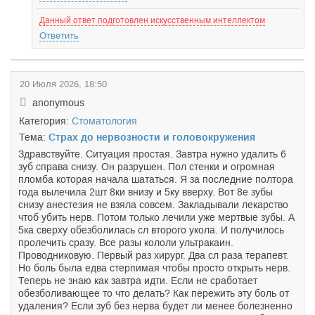
Данный ответ подготовлен искусственным интеллектом
Ответить
20 Июля 2026, 18:50
anonymous
Категория:
Стоматология
Тема:
Страх до нервозности и головокружения
Здравствуйте. Ситуация простая. Завтра нужно удалить 6
зуб справа снизу. Он разрушен. Пол стенки и огромная
пломба которая начала шататься. Я за последние полтора
года вылечила 2шт 8ки внизу и 5ку вверху. Вот 8е зубы
снизу анестезия не взяла совсем. Закладывали лекарство
чтоб убить нерв. Потом только лечили уже мертвые зубы. А
5ка сверху обезболилась сл второго укола. И получилось
пролечить сразу. Все разы кололи ультракаин.
Проводниковую. Первый раз хирург. Два сл раза терапевт.
Но боль была едва стерпимая чтобы просто открыть нерв.
Теперь не знаю как завтра идти. Если не сработает
обезболивающее то что делать? Как пережить эту боль от
удаления? Если зуб без нерва будет ли менее болезненно