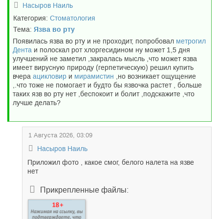
Насыров Наиль
Категория:
Стоматология
Тема:
Язва во рту
Появилась язва во рту и не проходит, попробовал
метрогил
Дента
и полоскал рот хлоргесидином ну может 1,5 дня
улучшений не заметил ,закралась мысль ,что может язва
имеет вирусную природу (герпетическую) решил купить
вчера
ацикловир
и
мирамистин
,но возникает ощущение
,.что тоже не помогает и будто бы язвочка растет , больше
таких язв во рту нет ,беспокоит и болит ,подскажите ,что
лучше делать?
1 Августа 2026, 03:09
Насыров Наиль
Приложил фото , какое смог, белого налета на язве
нет
Прикрепленные файлы: