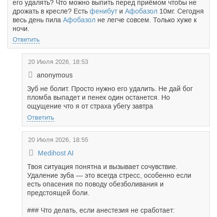
его удалять? Что можно выпить перед приёмом чтобы не
дрожать в кресле? Есть
фенибут
и
Афобазол
10мг. Сегодня
весь день пила
Афобазол
не легче совсем. Только хуже к
ночи.
Ответить
20 Июля 2026, 18:53
anonymous
Зуб не болит. Просто нужно его удалить. Не дай бог
пломба выпадет и пенек один останется. Но
ощущение что я от страха убегу завтра
Ответить
20 Июля 2026, 18:55
Medihost AI
Твоя ситуация понятна и вызывает сочувствие.
Удаление зуба — это всегда стресс, особенно если
есть опасения по поводу обезболивания и
предстоящей боли.
### Что делать, если анестезия не сработает: