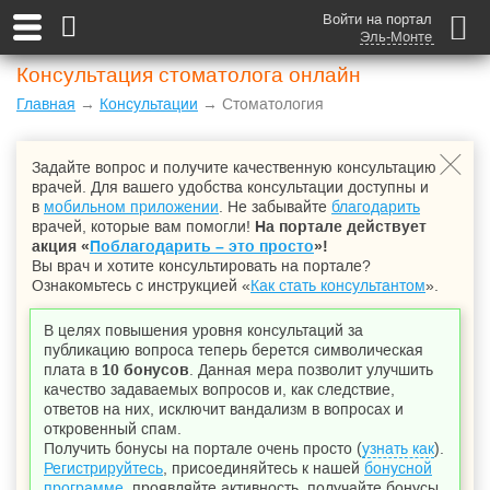
Войти на портал
Эль-Монте
Консультация стоматолога онлайн
Главная
→
Консультации
→ Стоматология
Задайте вопрос и получите качественную консультацию
врачей. Для вашего удобства консультации доступны и
в
мобильном приложении
. Не забывайте
благодарить
врачей, которые вам помогли!
На портале действует
акция «
Поблагодарить – это просто
»!
Вы врач и хотите консультировать на портале?
Ознакомьтесь с инструкцией «
Как стать консультантом
».
В целях повышения уровня консультаций за
публикацию вопроса теперь берется символическая
плата в
10 бонусов
. Данная мера позволит улучшить
качество задаваемых вопросов и, как следствие,
ответов на них, исключит вандализм в вопросах и
откровенный спам.
Получить бонусы на портале очень просто (
узнать как
).
Регистрируйтесь
, присоединяйтесь к нашей
бонусной
программе
, проявляйте активность, получайте бонусы