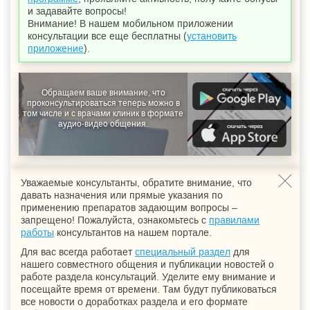
и задавайте вопросы!
Внимание! В нашем мобильном приложении
консультации все еще бесплатны (
установить
приложение
).
Обращаем ваше внимание, что
проконсультироваться теперь можно в
том числе и с врачами клиник в формате
аудио-видео общения.
Уважаемые консультанты, обратите внимание, что
давать назначения или прямые указания по
применению препаратов задающим вопросы –
запрещено! Пожалуйста, ознакомьтесь с
правилами
работы
консультантов на нашем портале.
Для вас всегда работает
специальный раздел
для
нашего совместного общения и публикации новостей о
работе раздела консультаций. Уделите ему внимание и
посещайте время от времени. Там будут публиковаться
все новости о доработках раздела и его формате