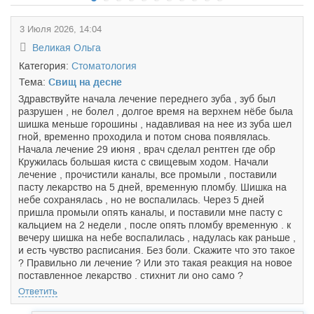
3 Июля 2026, 14:04
Великая Ольга
Категория:
Стоматология
Тема:
Свищ на десне
Здравствуйте начала лечение переднего зуба , зуб был
разрушен , не болел , долгое время на верхнем нёбе была
шишка меньше горошины , надавливая на нее из зуба шел
гной, временно проходила и потом снова появлялась.
Начала лечение 29 июня , врач сделал рентген где обр
Кружилась большая киста с свищевым ходом. Начали
лечение , прочистили каналы, все промыли , поставили
пасту лекарство на 5 дней, временную пломбу. Шишка на
небе сохранялась , но не воспалилась. Через 5 дней
пришла промыли опять каналы, и поставили мне пасту с
кальцием на 2 недели , после опять пломбу временную . к
вечеру шишка на небе воспалилась , надулась как раньше ,
и есть чувство расписания. Без боли. Скажите что это такое
? Правильно ли лечение ? Или это такая реакция на новое
поставленное лекарство . стихнит ли оно само ?
Ответить