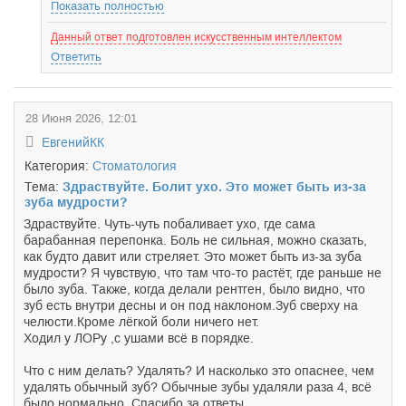
Показать полностью
Данный ответ подготовлен искусственным интеллектом
Ответить
28 Июня 2026, 12:01
ЕвгенийКК
Категория:
Стоматология
Тема:
Здраствуйте. Болит ухо. Это может быть из-за
зуба мудрости?
Здраствуйте. Чуть-чуть побаливает ухо, где сама
барабанная перепонка. Боль не сильная, можно сказать,
как будто давит или стреляет. Это может быть из-за зуба
мудрости? Я чувствую, что там что-то растёт, где раньше не
было зуба. Также, когда делали рентген, было видно, что
зуб есть внутри десны и он под наклоном.Зуб сверху на
челюсти.Кроме лёгкой боли ничего нет.
Ходил у ЛОРу ,с ушами всё в порядке.
Что с ним делать? Удалять? И насколько это опаснее, чем
удалять обычный зуб? Обычные зубы удаляли раза 4, всё
было нормально. Спасибо за ответы.