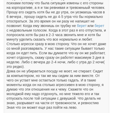
психами потому что была ситуация измены с его стороны
на корпоративе, а я и так ревнивая и тревожныый человек.
Прошу его сидеть хотя бы не до утра, он уезжаешь часов в
6 вечера , прошу сидеть не до 4-5 утра что бы нормально
отоспраться. За это время он ни разу не напишет не
позвонит. Когда ему звонишь он трубку не
берет
или
берет
с недовольным голосом. Когда в этот раз я его отпустила, и
попросила хотя бы раз в 2-3 часа звонить мне и хотя бы
минуту уделить сказать что все нормально и любит.
Столько агресси сразу в мою сторону. Что он не хочет даже
со мной разговарвать. У нас такие ситуации бывает только
когда он едет пить. Если вы думаете что ну он же работает,
хочет отдохнуть, скажу сразу он работет максимум 3 дня в
неделю. Либо с вечера до 2-4 ночи, либо с утра до 2 ночи(
это редко).
Дома он не убираеться посуду не моет, не стирает. Сидит
за компьютером, но так же мы сидим за ним вместе. От
чего он устает мне остаеться только гадать. И в такие
моменты когда он на столько агрессивен в мою сторону, я
думаю что эти отношения ни к чему. Скажете что он
молоджой ему надо отдохнуть, но мне тяжело его и так
отпускать после той ситуации с девушкой. Что делать не
знаю, разрывает на части от тревожности, и ревностию
Зная что он может еще раз пойти на лево.