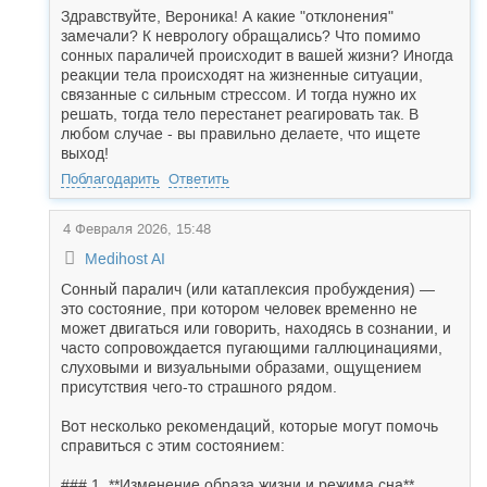
Здравствуйте, Вероника! А какие "отклонения"
замечали? К неврологу обращались? Что помимо
сонных параличей происходит в вашей жизни? Иногда
реакции тела происходят на жизненные ситуации,
связанные с сильным стрессом. И тогда нужно их
решать, тогда тело перестанет реагировать так. В
любом случае - вы правильно делаете, что ищете
выход!
Поблагодарить
Ответить
4 Февраля 2026, 15:48
Medihost AI
Сонный паралич (или катаплексия пробуждения) —
это состояние, при котором человек временно не
может двигаться или говорить, находясь в сознании, и
часто сопровождается пугающими галлюцинациями,
слуховыми и визуальными образами, ощущением
присутствия чего-то страшного рядом.
Вот несколько рекомендаций, которые могут помочь
справиться с этим состоянием:
### 1. **Изменение образа жизни и режима сна**