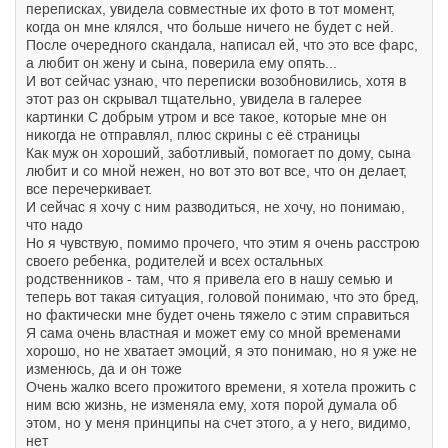
переписках, увидела совместные их фото в тот момент,
когда он мне клялся, что больше ничего не будет с ней.
После очередного скандала, написал ей, что это все фарс,
а любит он жену и сына, поверила ему опять...
И вот сейчас узнаю, что переписки возобновились, хотя в
этот раз он скрывал тщательно, увидела в галерее
картинки С добрым утром и все такое, которые мне он
никогда не отправлял, плюс скрины с её страницы
Как муж он хороший, заботливый, помогает по дому, сына
любит и со мной нежен, но вот это вот все, что он делает,
все перечеркивает.
И сейчас я хочу с ним разводиться, не хочу, но понимаю,
что надо
Но я чувствую, помимо прочего, что этим я очень расстрою
своего ребенка, родителей и всех остальных
родственников - там, что я привела его в нашу семью и
теперь вот такая ситуация, головой понимаю, что это бред,
но фактически мне будет очень тяжело с этим справиться
Я сама очень властная и может ему со мной временами
хорошо, но не хватает эмоций, я это понимаю, но я уже не
изменюсь, да и он тоже
Очень жалко всего прожитого времени, я хотела прожить с
ним всю жизнь, не изменяла ему, хотя порой думала об
этом, но у меня принципы на счет этого, а у него, видимо,
нет