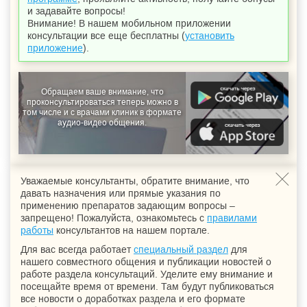
и задавайте вопросы!
Внимание! В нашем мобильном приложении
консультации все еще бесплатны (
установить
приложение
).
Обращаем ваше внимание, что
проконсультироваться теперь можно в
том числе и с врачами клиник в формате
аудио-видео общения.
Уважаемые консультанты, обратите внимание, что
давать назначения или прямые указания по
применению препаратов задающим вопросы –
запрещено! Пожалуйста, ознакомьтесь с
правилами
работы
консультантов на нашем портале.
Для вас всегда работает
специальный раздел
для
нашего совместного общения и публикации новостей о
работе раздела консультаций. Уделите ему внимание и
посещайте время от времени. Там будут публиковаться
все новости о доработках раздела и его формате