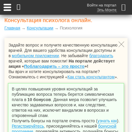
Войти на портал
Эль-Монте
Консультация психолога онлайн.
Главная
→
Консультации
→ Психология
Задайте вопрос и получите качественную консультацию
врачей. Для вашего удобства консультации доступны и
в
мобильном приложении
. Не забывайте
благодарить
врачей, которые вам помогли!
На портале действует
акция «
Поблагодарить – это просто
»!
Вы врач и хотите консультировать на портале?
Ознакомьтесь с инструкцией «
Как стать консультантом
».
В целях повышения уровня консультаций за
публикацию вопроса теперь берется символическая
плата в
10 бонусов
. Данная мера позволит улучшить
качество задаваемых вопросов и, как следствие,
ответов на них, исключит вандализм в вопросах и
откровенный спам.
Получить бонусы на портале очень просто (
узнать как
).
Регистрируйтесь
, присоединяйтесь к нашей
бонусной
программе
, проявляйте активность, получайте бонусы