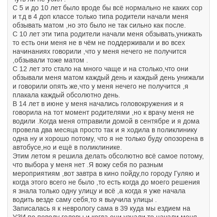
С 5 и до 10 лет было вроде бы всё нормально не каких сор
и т.д в 4 доп классе только типа родители начали меня
обзывать матом ,но это было не так сильно как после.
С 10 лет эти типа родители начали меня обзывать,унижать
то есть они меня не в чём не поддерживали и во всех
начинаниях говорили ,что у меня нечего не получится
,обзывали тоже матом .
С 12 лет это стало на много чаще и на столько,что они
обзывали меня матом каждый день и каждый день унижали
и говорили опять же,что у меня нечего не получится ,я
плакала каждый обсолютно день.
В 14 лет в июне у меня начались головокружения и я
говорила на тот момент родителями ,но к врачу меня не
водили .Когда меня отправили домой в сентябре и я дома
провела два месяца просто так и я ходила в поликлинику
одна ну и хорошо потому, что я не только буду опозорена в
автобусе,но и ещё в поликлинике.
Этим летом я решила делать обсолютно всё самое потому,
что выбора у меня нет .Я вожу себя по разным
мероприятиям ,вот завтра в кино пойду,по городу Гуляю и
когда этого всего не было ,то есть когда до моего решения
я знала только одну улицу и всё ,а когда я уже начала
водить везде саму себя,то я выучила улицы .
Записалась я к неврологу сама в 39 куда мы ездием на