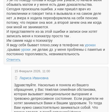
УЗИ по поводу головы и когда они узнали,то начали меня
обзывать матом и у меня есть даже доказательства.
Сегодня произошла ошибка ,к нам пришёл врач из
поликлиники и говорит типа я вызывала и на самом деле
нет ,а вчера я ходила переоформляла на себя пенсию
потому, что первое она моя ,а второё зачем она им когда
они мной не занимаются.
И представляете из-за этой ошибки и записи они хотят
записать меня к психиатру просто так .
Им самим надо к психиатру
Я виду себя бывает плохо,сижу в телефоне на
уроках
,срываю
уроки
,не делаю дз ,у меня проблемы с памятью и
постоянно торопливость, невнимательность
Ответить
15 Февраля 2026, 11:00
Лариса Ивановна
Здравствуйте. Насколько я поняла из Вашего
обращения, у Вас тяжёлая семейная обстановка,
которая вызывает эмоциональное выгорание и
тревожно-депрессивное состояние. Если родители не
хотят заниматься Вами и Вашим здоровьем. То тогда
Вам нужно самостоятельно заниматься собой. Что