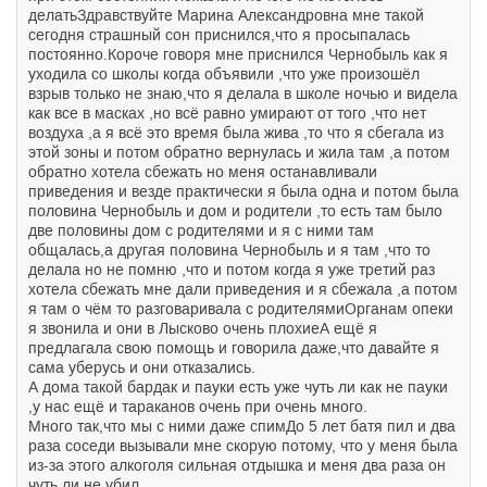
делатьЗдравствуйте Марина Александровна мне такой
сегодня страшный сон приснился,что я просыпалась
постоянно.Короче говоря мне приснился Чернобыль как я
уходила со школы когда объявили ,что уже произошёл
взрыв только не знаю,что я делала в школе ночью и видела
как все в масках ,но всё равно умирают от того ,что нет
воздуха ,а я всё это время была жива ,то что я сбегала из
этой зоны и потом обратно вернулась и жила там ,а потом
обратно хотела сбежать но меня останавливали
приведения и везде практически я была одна и потом была
половина Чернобыль и дом и родители ,то есть там было
две половины дом с родителями и я с ними там
общалась,а другая половина Чернобыль и я там ,что то
делала но не помню ,что и потом когда я уже третий раз
хотела сбежать мне дали приведения и я сбежала ,а потом
я там о чём то разговаривала с родителямиОрганам опеки
я звонила и они в Лысково очень плохиеА ещё я
предлагала свою помощь и говорила даже,что давайте я
сама уберусь и они отказались.
А дома такой бардак и пауки есть уже чуть ли как не пауки
,у нас ещё и тараканов очень при очень много.
Много так,что мы с ними даже спимДо 5 лет батя пил и два
раза соседи вызывали мне скорую потому, что у меня была
из-за этого алкоголя сильная отдышка и меня два раза он
чуть ли не убил .