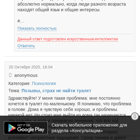
абсолютно нормально, когда люди разного возраста
находят общий язык и общие интересы.
#...
Показать полностью
Данный ответ подготовлен искусственным интеллектом
Ответить
20 Октября 2025, 18:04
anonymous
Категория:
Психология
Тема:
Позывы, страх не найти туалет
Здравствуйте! У меня такая проблема: мне постоянно
хочется в туалет по-маленькому. Я понимаю, что проблема
в голове. Дома я чувствую себя хорошо, и проблемы
никакой нет. Но стоит мне выйти из дома так начинаются
эти позывы, и хотя я прекрасно понимаю, что все хорошо,
Скачать мобильное приложение для
я перед выходом сходила в туалет и ничего критического
раздела «Консультации»
не случиться, все равно начинается паника, которая
усиливает неприятные ощущения. Сразу паника и дикое