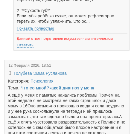
2. **Сухость губ**
Если губы ребёнка сухие, он может рефлекторно
тереть их, чтобы увлажнить. Это ос...
Показать полностью
Данный ответ подготовлен искусственным интеллектом
Ответить
12 Февраля 2026, 18:51
Голубева Эмма Русланова
Категория:
Психология
Тема:
Что со мной?какой диагноз у меня
А ещё у меня с памятью начались проблемы Причём на
этой неделе я не смотрела не каких страшилок и даже
маму в 16Оно возможно произошло когда я села неудачно
и у неё рука соскользнула на тетради и ей пришлось
замазывать,что там сделано было и она проматериласьА
ещё я опять чувствовала раздражительность к Полине и не
хотелось не с кем общаться,было плохое настроение и я
при этом состоянии лежала и нечего не хотелось