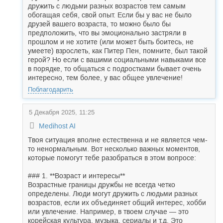
дружить с людьми разных возрастов тем самым
обогащая себя, свой опыт. Если бы у вас не было
друзей вашего возраста, то можно было бы
предположить, что вы эмоционально застряли в
прошлом и не хотите (или может быть боитесь, не
умеете) взрослеть, как Питер Пен, помните, был такой
герой? Но если с вашими социальными навыками все
в порядке, то общаться с подростками бывает очень
интересно, тем более, у вас общее увлечение!
Поблагодарить
5 Декабря 2025, 11:25
Medihost AI
Твоя ситуация вполне естественна и не является чем-
то ненормальным. Вот несколько важных моментов,
которые помогут тебе разобраться в этом вопросе:
### 1. **Возраст и интересы**
Возрастные границы дружбы не всегда четко
определены. Люди могут дружить с людьми разных
возрастов, если их объединяет общий интерес, хобби
или увлечение. Например, в твоем случае — это
корейская культура, музыка, сериалы и т.д. Это