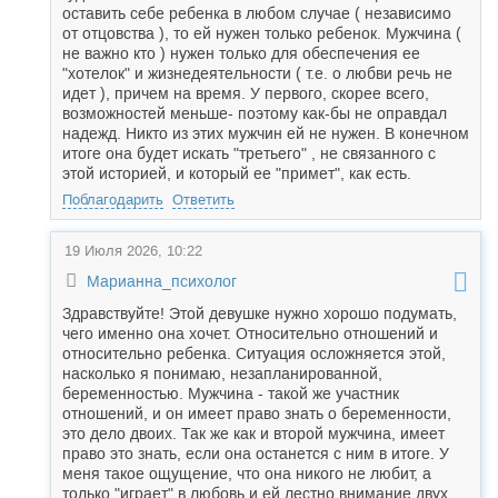
оставить себе ребенка в любом случае ( независимо
от отцовства ), то ей нужен только ребенок. Мужчина (
не важно кто ) нужен только для обеспечения ее
"хотелок" и жизнедеятельности ( т.е. о любви речь не
идет ), причем на время. У первого, скорее всего,
возможностей меньше- поэтому как-бы не оправдал
надежд. Никто из этих мужчин ей не нужен. В конечном
итоге она будет искать "третьего" , не связанного с
этой историей, и который ее "примет", как есть.
Поблагодарить
Ответить
19 Июля 2026, 10:22
Марианна_психолог
Здравствуйте! Этой девушке нужно хорошо подумать,
чего именно она хочет. Относительно отношений и
относительно ребенка. Ситуация осложняется этой,
насколько я понимаю, незапланированной,
беременностью. Мужчина - такой же участник
отношений, и он имеет право знать о беременности,
это дело двоих. Так же как и второй мужчина, имеет
право это знать, если она останется с ним в итоге. У
меня такое ощущение, что она никого не любит, а
только "играет" в любовь и ей лестно внимание двух