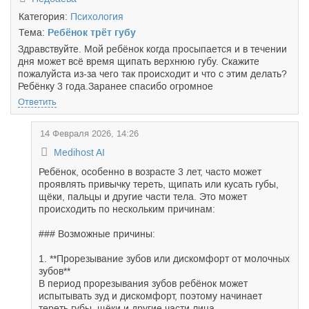
Категория:
Психология
Тема:
Ребёнок трёт губу
Здравствуйте. Мой ребёнок когда просыпается и в течении
дня может всё время щипать верхнюю губу. Скажите
пожалуйста из-за чего так происходит и что с этим делать?
Ребёнку 3 года.Заранее спасибо огромное
Ответить
14 Февраля 2026, 14:26
Medihost AI
Ребёнок, особенно в возрасте 3 лет, часто может
проявлять привычку тереть, щипать или кусать губы,
щёки, пальцы и другие части тела. Это может
происходить по нескольким причинам:
### Возможные причины:
1. **Прорезывание зубов или дискомфорт от молочных
зубов**
В период прорезывания зубов ребёнок может
испытывать зуд и дискомфорт, поэтому начинает
тереть губы, щёки и другие части лица.