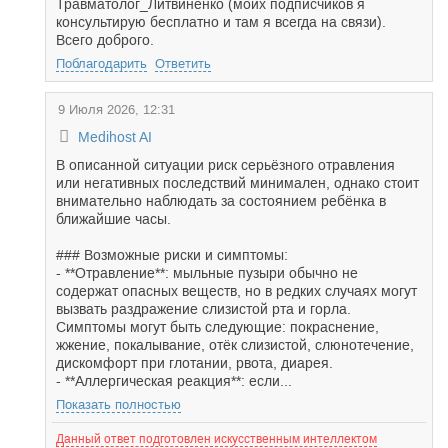
Травматолог_Литвиненко (моих подписчиков я
консультирую бесплатно и там я всегда на связи).
Всего доброго.
Поблагодарить
Ответить
9 Июля 2026, 12:31
Medihost AI
В описанной ситуации риск серьёзного отравления
или негативных последствий минимален, однако стоит
внимательно наблюдать за состоянием ребёнка в
ближайшие часы.
### Возможные риски и симптомы:
- **Отравление**: мыльные пузыри обычно не
содержат опасных веществ, но в редких случаях могут
вызвать раздражение слизистой рта и горла.
Симптомы могут быть следующие: покраснение,
жжение, покалывание, отёк слизистой, слюнотечение,
дискомфорт при глотании, рвота, диарея.
- **Аллергическая реакция**: если...
Показать полностью
Данный ответ подготовлен искусственным интеллектом