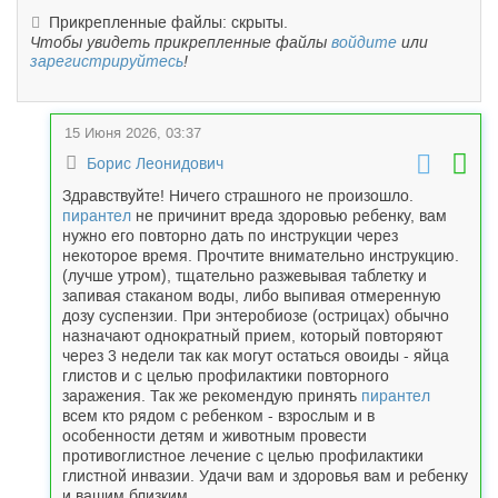
Прикрепленные файлы: скрыты.
Чтобы увидеть прикрепленные файлы
войдите
или
зарегистрируйтесь
!
15 Июня 2026, 03:37
Борис Леонидович
Здравствуйте! Ничего страшного не произошло.
пирантел
не причинит вреда здоровью ребенку, вам
нужно его повторно дать по инструкции через
некоторое время. Прочтите внимательно инструкцию.
(лучше утром), тщательно разжевывая таблетку и
запивая стаканом воды, либо выпивая отмеренную
дозу суспензии. При энтеробиозе (острицах) обычно
назначают однократный прием, который повторяют
через 3 недели так как могут остаться овоиды - яйца
глистов и с целью профилактики повторного
заражения. Так же рекомендую принять
пирантел
всем кто рядом с ребенком - взрослым и в
особенности детям и животным провести
противоглистное лечение с целью профилактики
глистной инвазии. Удачи вам и здоровья вам и ребенку
и вашим близким.