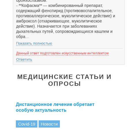
бронхоспазмом.
- **Кофасма** — комбинированный препарат,
содержащий фенспирид (противовоспалительное,
противоаллергическое, муколитическое действие) и
амброксол (отхаркивающее, муколитическое
действие). Назначается при заболеваниях
дыхательных путей, сопровождающихся кашлем и
обра...
Показать полностью
Данный ответ подготовлен искусственным интеллектом
Ответить
МЕДИЦИНСКИЕ СТАТЬИ И
ОПРОСЫ
Дистанционное лечение обретает
особую актуальность
Covid-19
Новости