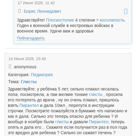
17 Июня 2026, 11:42
Борис Леонидович
Здравствуйте!
Плоскостопие
4 степени =
косолапость
.
Годен к военной службе в нестроевых войсках в
военное время. Удачи вам и здоровья
Поблагодарить
14 Июня 2026, 23:40
anonymous
Категория:
Педиатрия
Тема:
Глисты
Здравствуйте, у ребёнка 5 лет, сильно плакал чесалась
попа, посмотрела, а там мелкие тонкие
глисты
, просила
его потерпеть до врача , ну он очень плакал, пришлось
взять
Пирантел
и дала 10мл , перепута в инструкции
строчки. Посмотрите пожалуйста в бумажке что написано и
как я дала. Сильно это теперь опасно для ребенка ? И
вообще в ноябре были
глисты
и давали
Пирантел
, теперь
опять и дала его... Скажите если получается раз в пол года
это вредно для ребенка ? Сильно он сажает печень ?