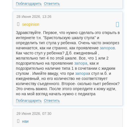
Поблагодарить
Ответить
28 Июня 2026, 13:26
seopinion
Здравствуйте. Первое, что нужно сделать-это открыть в
интернете т.н. "Бристольскую шкалу стула" и
определить тип стула у ребенка. Очень часто энкопрез
начинается, как ни странно, как проявление
запоров
.
Как часто стул у ребенка? Д.б. ежедневный ,
желательно тип 4 по этой шкале. Все, что 1 или 2
подозрительно на проявление
запора
, как и
подозрительно наличие типа 1 в сочетании с жидким
стулом . Имейте ввиду, что при
запора
х стул м.б. и
ежедневный, но его количество не соответствует
количеству съеденного. Второе- сколько пьет ребенок?
Это очень важно. После этого опрелдите к кому идти,
но на мой взгляд начать нужно с педиатра
Поблагодарить
Ответить
29 Июня 2026, 07:30
нви