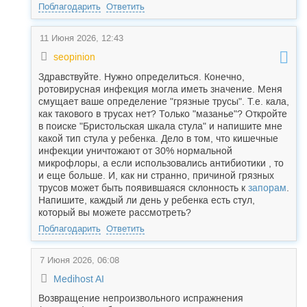
Поблагодарить
Ответить
11 Июня 2026, 12:43
seopinion
Здравствуйте. Нужно определиться. Конечно,
ротовирусная инфекция могла иметь значение. Меня
смущает ваше определение "грязные трусы". Т.е. кала,
как такового в трусах нет? Только "мазанье"? Откройте
в поиске "Бристольская шкала стула" и напишите мне
какой тип стула у ребенка. Дело в том, что кишечные
инфекции уничтожают от 30% нормальной
микрофлоры, а если использовались антибиотики , то
и еще больше. И, как ни странно, причиной грязных
трусов может быть появившаяся склонность к
запорам
.
Напишите, каждый ли день у ребенка есть стул,
который вы можете рассмотреть?
Поблагодарить
Ответить
7 Июня 2026, 06:08
Medihost AI
Возвращение непроизвольного испражнения