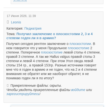
17 Июня 2026, 11:39
Leonis
Категория:
Педиатрия
Тема:
Получил заключение о плоскостопии 2, 3 и 4
степени годен ли я в армию?
Получил сегодня рентген заключение о
плоскостопии
. В
нем говорится что у меня Продольное
плоскостопие
2
степени. Поперечное
плоскостопие
левой стопы 4 степени,
правой 3 степени. А так же Hallus valgus правой стопы 3
степени и левой 4 степени. При этом Угол свода левой
стопы 154 гр., а правой 153гр. Разные источники говорят
мне что я годен в армию и не годен, что на 2 и 4 степени
внимания не обратят или же наоборот обратят, я не
понимаю годен ли я по итогу?
Прикрепленные файлы: скрыты.
Чтобы увидеть прикрепленные файлы
войдите
или
зарегистрируйтесь
!