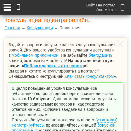
Войти на портал
Эль-Монте
Консультация педиатра онлайн.
Главная
→
Консультации
→ Педиатрия
Задайте вопрос и получите качественную консультацию
врачей. Для вашего удобства консультации доступны и
в
мобильном приложении
. Не забывайте
благодарить
врачей, которые вам помогли!
На портале действует
акция «
Поблагодарить – это просто
»!
Вы врач и хотите консультировать на портале?
Ознакомьтесь с инструкцией «
Как стать консультантом
».
В целях повышения уровня консультаций за
публикацию вопроса теперь берется символическая
плата в
10 бонусов
. Данная мера позволит улучшить
качество задаваемых вопросов и, как следствие,
ответов на них, исключит вандализм в вопросах и
откровенный спам.
Получить бонусы на портале очень просто (
узнать как
).
Регистрируйтесь
, присоединяйтесь к нашей
бонусной
программе
, проявляйте активность, получайте бонусы