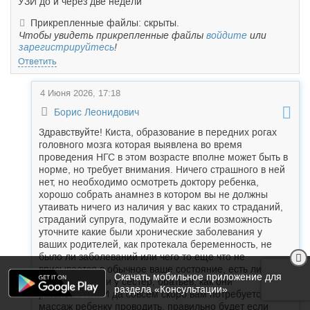
УЗИ до и через две недели
Прикрепленные файлы: скрыты.
Чтобы увидеть прикрепленные файлы
войдите
или
зарегистрируйтесь
!
Ответить
4 Июня 2026, 17:18
Борис Леонидович
Здравствуйте! Киста, образование в передних рогах
головного мозга которая выявлена во время
проведения НГС в этом возрасте вполне может быть в
норме, но требует внимания. Ничего страшного в ней
нет, но необходимо осмотреть доктору ребенка,
хорошо собрать анамнез в котором вы не должны
утаивать ничего из наличия у вас каких то страданий,
страданий супруга, подумайте и если возможность
уточните какие были хронические заболевания у
ваших родителей, как протекала беременность, не
было ли заболеваний или чего то еще что не
вписывается в обычное ваше состояние, есть ли дети
Скачать мобильное приложение для
старшие у вас и у сестер, братьев, как они
раздела «Консультации»
развиваются. И да совсем скоро вам потребуется
массаж ребенку проводить, правильно будет если