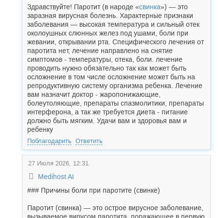
Здравствуйте! Паротит (в народе «
свинка
») — это
заразная вирусная болезнь. Характерные признаки
заболевания — высокая температура и сильный отек
околоушных слюнных желез под ушами, боли при
жевании, открывании рта. Специфического лечения от
паротита нет, лечение направлено на снятие
симптомов - температуры, отека, боли. лечение
проводить нужно обязательно так как может быть
осложнение в том числе осложнение может быть на
репродуктивную систему организма ребенка. Лечение
вам назначит доктор - жаропонижающие,
болеутоляющие, препараты спазмолитики, препараты
интерферона, а так же требуется диета - питание
должно быть мягким. Удачи вам и здоровья вам и
ребенку
Поблагодарить
Ответить
27 Июля 2026, 12:31
Medihost AI
### Причины боли при паротите (свинке)
Паротит (свинка) — это острое вирусное заболевание,
вызываемое вирусом паротита, поражающее в первую