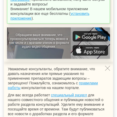
и задавайте вопросы!
Внимание! В нашем мобильном приложении
консультации все еще бесплатны (
установить
приложение
).
Обращаем ваше внимание, что
проконсультироваться теперь можно в
том числе и с врачами клиник в формате
аудио-видео общения.
Уважаемые консультанты, обратите внимание, что
давать назначения или прямые указания по
применению препаратов задающим вопросы –
запрещено! Пожалуйста, ознакомьтесь с
правилами
работы
консультантов на нашем портале.
Для вас всегда работает
специальный раздел
для
нашего совместного общения и публикации новостей о
работе раздела консультаций. Уделите ему внимание и
посещайте время от времени. Там будут публиковаться
все новости о доработках раздела и его формате