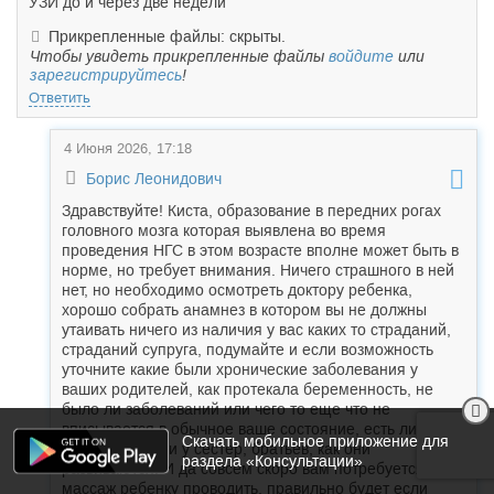
УЗИ до и через две недели
Прикрепленные файлы: скрыты.
Чтобы увидеть прикрепленные файлы
войдите
или
зарегистрируйтесь
!
Ответить
4 Июня 2026, 17:18
Борис Леонидович
Здравствуйте! Киста, образование в передних рогах
головного мозга которая выявлена во время
проведения НГС в этом возрасте вполне может быть в
норме, но требует внимания. Ничего страшного в ней
нет, но необходимо осмотреть доктору ребенка,
хорошо собрать анамнез в котором вы не должны
утаивать ничего из наличия у вас каких то страданий,
страданий супруга, подумайте и если возможность
уточните какие были хронические заболевания у
ваших родителей, как протекала беременность, не
было ли заболеваний или чего то еще что не
вписывается в обычное ваше состояние, есть ли дети
Скачать мобильное приложение для
старшие у вас и у сестер, братьев, как они
раздела «Консультации»
развиваются. И да совсем скоро вам потребуется
массаж ребенку проводить, правильно будет если