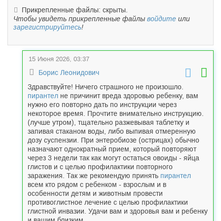
Прикрепленные файлы: скрыты.
Чтобы увидеть прикрепленные файлы
войдите
или
зарегистрируйтесь
!
15 Июня 2026, 03:37
Борис Леонидович
Здравствуйте! Ничего страшного не произошло.
пирантел
не причинит вреда здоровью ребенку, вам
нужно его повторно дать по инструкции через
некоторое время. Прочтите внимательно инструкцию.
(лучше утром), тщательно разжевывая таблетку и
запивая стаканом воды, либо выпивая отмеренную
дозу суспензии. При энтеробиозе (острицах) обычно
назначают однократный прием, который повторяют
через 3 недели так как могут остаться овоиды - яйца
глистов и с целью профилактики повторного
заражения. Так же рекомендую принять
пирантел
всем кто рядом с ребенком - взрослым и в
особенности детям и животным провести
противоглистное лечение с целью профилактики
глистной инвазии. Удачи вам и здоровья вам и ребенку
и вашим близким.