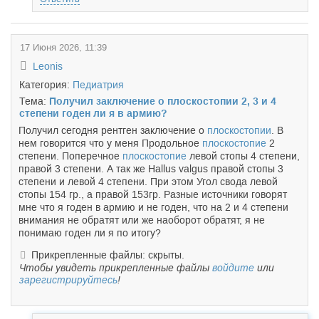
17 Июня 2026, 11:39
Leonis
Категория:
Педиатрия
Тема:
Получил заключение о плоскостопии 2, 3 и 4
степени годен ли я в армию?
Получил сегодня рентген заключение о
плоскостопии
. В
нем говорится что у меня Продольное
плоскостопие
2
степени. Поперечное
плоскостопие
левой стопы 4 степени,
правой 3 степени. А так же Hallus valgus правой стопы 3
степени и левой 4 степени. При этом Угол свода левой
стопы 154 гр., а правой 153гр. Разные источники говорят
мне что я годен в армию и не годен, что на 2 и 4 степени
внимания не обратят или же наоборот обратят, я не
понимаю годен ли я по итогу?
Прикрепленные файлы: скрыты.
Чтобы увидеть прикрепленные файлы
войдите
или
зарегистрируйтесь
!