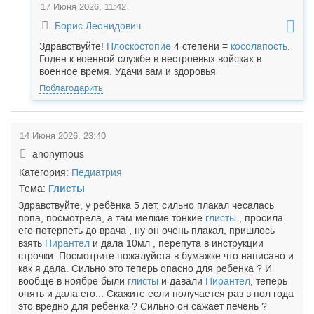
17 Июня 2026, 11:42
Борис Леонидович
Здравствуйте!
Плоскостопие
4 степени =
косолапость
.
Годен к военной службе в нестроевых войсках в
военное время. Удачи вам и здоровья
Поблагодарить
14 Июня 2026, 23:40
anonymous
Категория:
Педиатрия
Тема:
Глисты
Здравствуйте, у ребёнка 5 лет, сильно плакал чесалась
попа, посмотрела, а там мелкие тонкие
глисты
, просила
его потерпеть до врача , ну он очень плакал, пришлось
взять
Пирантел
и дала 10мл , перепута в инструкции
строчки. Посмотрите пожалуйста в бумажке что написано и
как я дала. Сильно это теперь опасно для ребенка ? И
вообще в ноябре были
глисты
и давали
Пирантел
, теперь
опять и дала его... Скажите если получается раз в пол года
это вредно для ребенка ? Сильно он сажает печень ?