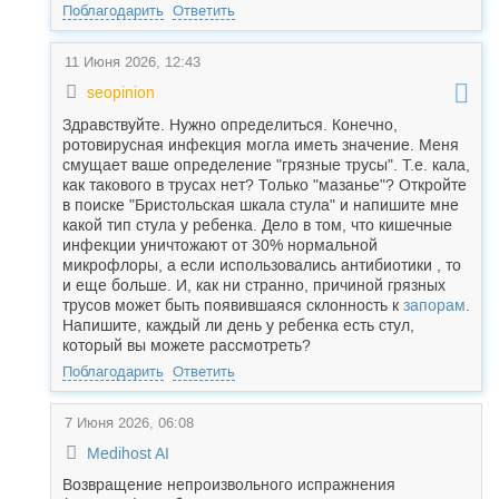
Поблагодарить
Ответить
11 Июня 2026, 12:43
seopinion
Здравствуйте. Нужно определиться. Конечно,
ротовирусная инфекция могла иметь значение. Меня
смущает ваше определение "грязные трусы". Т.е. кала,
как такового в трусах нет? Только "мазанье"? Откройте
в поиске "Бристольская шкала стула" и напишите мне
какой тип стула у ребенка. Дело в том, что кишечные
инфекции уничтожают от 30% нормальной
микрофлоры, а если использовались антибиотики , то
и еще больше. И, как ни странно, причиной грязных
трусов может быть появившаяся склонность к
запорам
.
Напишите, каждый ли день у ребенка есть стул,
который вы можете рассмотреть?
Поблагодарить
Ответить
7 Июня 2026, 06:08
Medihost AI
Возвращение непроизвольного испражнения