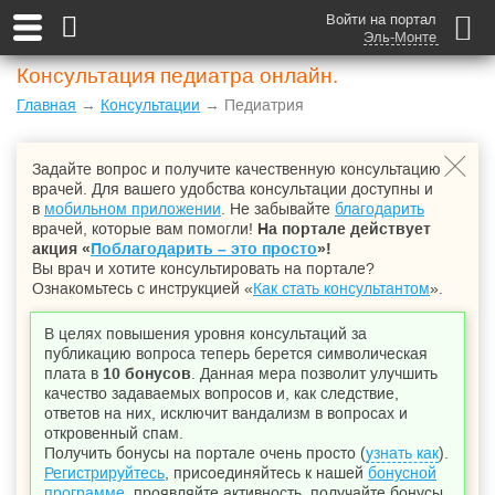
Войти на портал
Эль-Монте
Консультация педиатра онлайн.
Главная
→
Консультации
→ Педиатрия
Задайте вопрос и получите качественную консультацию
врачей. Для вашего удобства консультации доступны и
в
мобильном приложении
. Не забывайте
благодарить
врачей, которые вам помогли!
На портале действует
акция «
Поблагодарить – это просто
»!
Вы врач и хотите консультировать на портале?
Ознакомьтесь с инструкцией «
Как стать консультантом
».
В целях повышения уровня консультаций за
публикацию вопроса теперь берется символическая
плата в
10 бонусов
. Данная мера позволит улучшить
качество задаваемых вопросов и, как следствие,
ответов на них, исключит вандализм в вопросах и
откровенный спам.
Получить бонусы на портале очень просто (
узнать как
).
Регистрируйтесь
, присоединяйтесь к нашей
бонусной
программе
, проявляйте активность, получайте бонусы