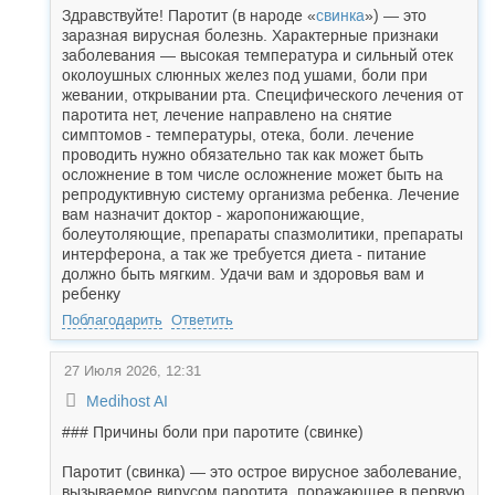
Здравствуйте! Паротит (в народе «
свинка
») — это
заразная вирусная болезнь. Характерные признаки
заболевания — высокая температура и сильный отек
околоушных слюнных желез под ушами, боли при
жевании, открывании рта. Специфического лечения от
паротита нет, лечение направлено на снятие
симптомов - температуры, отека, боли. лечение
проводить нужно обязательно так как может быть
осложнение в том числе осложнение может быть на
репродуктивную систему организма ребенка. Лечение
вам назначит доктор - жаропонижающие,
болеутоляющие, препараты спазмолитики, препараты
интерферона, а так же требуется диета - питание
должно быть мягким. Удачи вам и здоровья вам и
ребенку
Поблагодарить
Ответить
27 Июля 2026, 12:31
Medihost AI
### Причины боли при паротите (свинке)
Паротит (свинка) — это острое вирусное заболевание,
вызываемое вирусом паротита, поражающее в первую