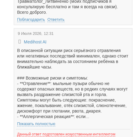
Травматолог_Литвиненко (моих подписчиков я
консультирую бесплатно и там я всегда на связи).
Всего доброго.
Поблагодарить
Ответить
9 Июля 2026, 12:31
Medihost AI
В описанной ситуации риск серьёзного отравления
или негативных последствий минимален, однако стоит
внимательно наблюдать за состоянием ребёнка в
ближайшие часы.
### Возможные риски и симптомы:
- **Отравление**: мыльные пузыри обычно не
содержат опасных веществ, но в редких случаях могут
вызвать раздражение слизистой рта и горла.
Симптомы могут быть следующие: покраснение,
жжение, покалывание, отёк слизистой, слюнотечение,
дискомфорт при глотании, рвота, диарея.
- **Аллергическая реакция**: если...
Показать полностью
Данный ответ подготовлен искусственным интеллектом