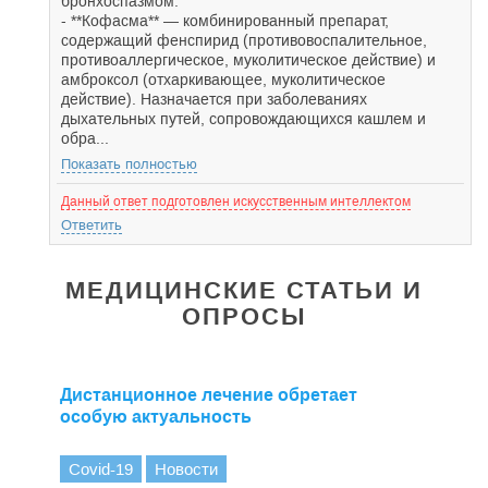
бронхоспазмом.
- **Кофасма** — комбинированный препарат,
содержащий фенспирид (противовоспалительное,
противоаллергическое, муколитическое действие) и
амброксол (отхаркивающее, муколитическое
действие). Назначается при заболеваниях
дыхательных путей, сопровождающихся кашлем и
обра...
Показать полностью
Данный ответ подготовлен искусственным интеллектом
Ответить
МЕДИЦИНСКИЕ СТАТЬИ И
ОПРОСЫ
Дистанционное лечение обретает
особую актуальность
Covid-19
Новости