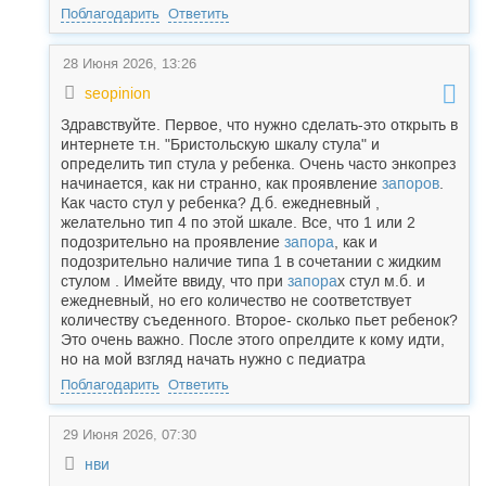
Поблагодарить
Ответить
28 Июня 2026, 13:26
seopinion
Здравствуйте. Первое, что нужно сделать-это открыть в
интернете т.н. "Бристольскую шкалу стула" и
определить тип стула у ребенка. Очень часто энкопрез
начинается, как ни странно, как проявление
запоров
.
Как часто стул у ребенка? Д.б. ежедневный ,
желательно тип 4 по этой шкале. Все, что 1 или 2
подозрительно на проявление
запора
, как и
подозрительно наличие типа 1 в сочетании с жидким
стулом . Имейте ввиду, что при
запора
х стул м.б. и
ежедневный, но его количество не соответствует
количеству съеденного. Второе- сколько пьет ребенок?
Это очень важно. После этого опрелдите к кому идти,
но на мой взгляд начать нужно с педиатра
Поблагодарить
Ответить
29 Июня 2026, 07:30
нви