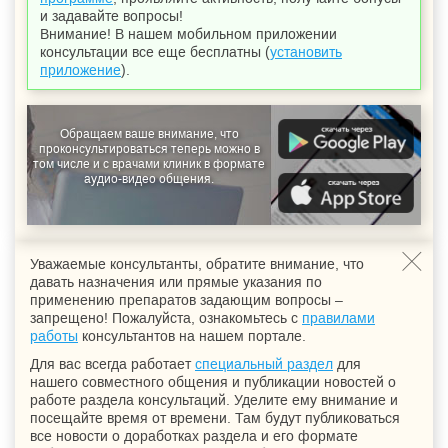
и задавайте вопросы!
Внимание! В нашем мобильном приложении
консультации все еще бесплатны (
установить
приложение
).
Обращаем ваше внимание, что
проконсультироваться теперь можно в
том числе и с врачами клиник в формате
аудио-видео общения.
Уважаемые консультанты, обратите внимание, что
давать назначения или прямые указания по
применению препаратов задающим вопросы –
запрещено! Пожалуйста, ознакомьтесь с
правилами
работы
консультантов на нашем портале.
Для вас всегда работает
специальный раздел
для
нашего совместного общения и публикации новостей о
работе раздела консультаций. Уделите ему внимание и
посещайте время от времени. Там будут публиковаться
все новости о доработках раздела и его формате