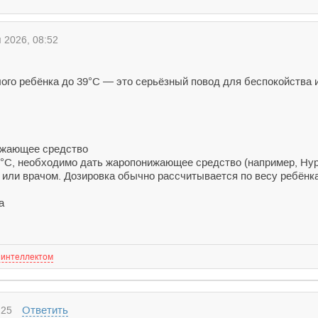
2026, 08:52
го ребёнка до 39°C — это серьёзный повод для беспокойства 
ижающее средство
9°C, необходимо дать жаропонижающее средство (например, Ну
и или врачом. Дозировка обычно рассчитывается по весу ребёнка
а
 интеллектом
Ответить
:25