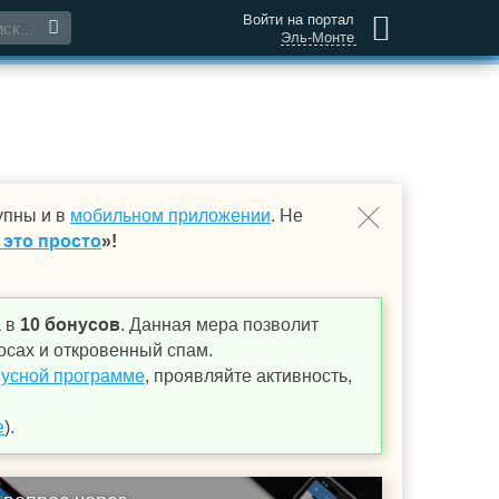
Войти на портал
Эль-Монте
упны и в
мобильном приложении
. Не
 это просто
»!
а в
10 бонусов
. Данная мера позволит
осах и откровенный спам.
усной программе
, проявляйте активность,
е
).