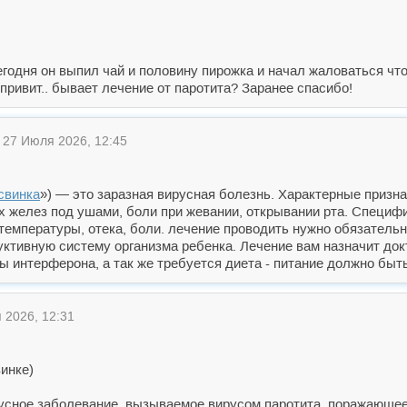
сегодня он выпил чай и половину пирожка и начал жаловаться чт
привит.. бывает лечение от паротита? Заранее спасибо!
27 Июля 2026, 12:45
свинка
») — это заразная вирусная болезнь. Характерные призн
желез под ушами, боли при жевании, открывании рта. Специфич
температуры, отека, боли. лечение проводить нужно обязательн
ктивную систему организма ребенка. Лечение вам назначит до
 интерферона, а так же требуется диета - питание должно быть
2026, 12:31
инке)
русное заболевание, вызываемое вирусом паротита, поражающе