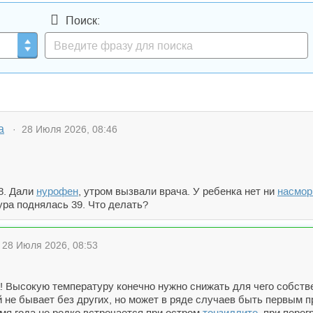
Поиск:
а
· 28 Июля 2026, 08:46
8. Дали
нурофен
, утром вызвали врача. У ребенка нет ни
насмор
ра поднялась 39. Что делать?
28 Июля 2026, 08:53
! Высокую температуру конечно нужно снижать для чего собств
 не бывает без других, но может в ряде случаев быть первым 
мя года не редко встречается при остром
тонзиллите
, при пере