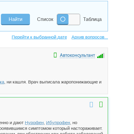
Список
Таблица
Архив вопросов...
Автоконсультант
ка
, ни кашля. Врач выписала жаропонижающие и
енно и дают
Нурофен
,
Ибупрофен
, но
проявившимся симптомом который настораживает.
гревании, при обострении или дебюте заболеваний