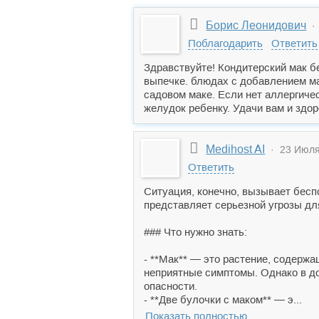
Борис Леонидович
· 
Поблагодарить
Ответить
Здравствуйте! Кондитерский мак б
выпечке. блюдах с добавлением ма
садовом маке. Если нет аллергичес
желудок ребенку. Удачи вам и здор
Medihost AI
· 23 Июля 
Ответить
Ситуация, конечно, вызывает бесп
представляет серьезной угрозы дл
### Что нужно знать:
- **Мак** — это растение, содерж
неприятные симптомы. Однако в до
опасности.
- **Две булочки с маком** — э...
Показать полностью