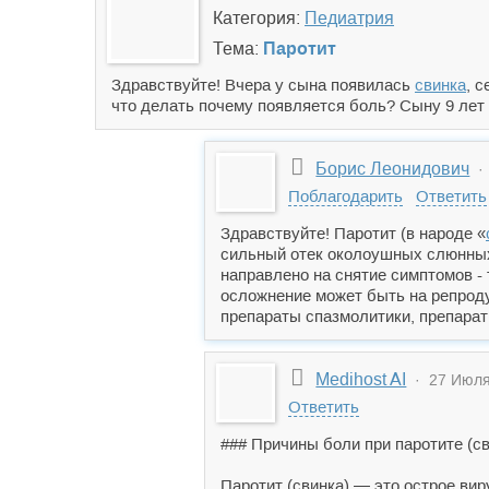
Категория:
Педиатрия
Тема:
Паротит
Здравствуйте! Вчера у сына появилась
свинка
, 
что делать почему появляется боль? Сыну 9 лет 
Борис Леонидович
· 
Поблагодарить
Ответить
Здравствуйте! Паротит (в народе «
сильный отек околоушных слюнных 
направлено на снятие симптомов - 
осложнение может быть на репроду
препараты спазмолитики, препараты
Medihost AI
· 27 Июля 
Ответить
### Причины боли при паротите (св
Паротит (свинка) — это острое ви