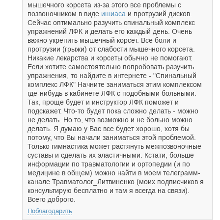
мышечного корсета из-за этого все проблемы с
позвоночником в виде
ишиаса
и протрузий дисков.
Сейчас оптимально разучить спинальный комплекс
упражнений ЛФК и делать его каждый день. Очень
важно укрепить мышечный корсет. Все боли и
протрузии (грыжи) от слабости мышечного корсета.
Никакие лекарства и корсеты обычно не помогают.
Если хотите самостоятельно попробовать разучить
упражнения, то найдите в интернете - "Спинальный
комплекс ЛФК" Начните заниматься этим комплексом
где-нибудь в кабинете ЛФК с подобными больными.
Так, проще будет и инструктор ЛФК поможет и
подскажет. Что-то будет пока сложно делать - можно
не делать. Но то, что возможно и не больно можно
делать. Я думаю у Вас все будет хорошо, хотя бы
потому, что Вы начали заниматься этой проблемой.
Только гимнастика может растянуть межпозвоночные
суставы и сделать их эластичными. Кстати, больше
информации по травматологии и ортопедии (и по
медицине в общем) можно найти в моем телеграмм-
канале Травматолог_Литвиненко (моих подписчиков я
консультирую бесплатно и там я всегда на связи).
Всего доброго.
Поблагодарить