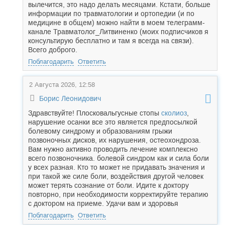
вылечится, это надо делать месяцами. Кстати, больше
информации по травматологии и ортопедии (и по
медицине в общем) можно найти в моем телеграмм-
канале Травматолог_Литвиненко (моих подписчиков я
консультирую бесплатно и там я всегда на связи).
Всего доброго.
Поблагодарить
Ответить
2 Августа 2026, 12:58
Борис Леонидович
Здравствуйте! Плосковальгусные стопы
сколиоз
,
нарушение осанки все это является предпосылкой
болевому синдрому и образованиям грыжи
позвоночных дисков, их нарушения, остеохондроза.
Вам нужно активно проводить лечение комплексно
всего позвоночника. болевой синдром как и сила боли
у всех разная. Кто то может не придавать значения и
при такой же силе боли, воздействия другой человек
может терять сознание от боли. Идите к доктору
повторно, при необходимости корректируйте терапию
с доктором на приеме. Удачи вам и здоровья
Поблагодарить
Ответить