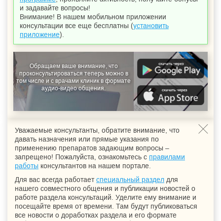
и задавайте вопросы!
Внимание! В нашем мобильном приложении
консультации все еще бесплатны (
установить
приложение
).
Обращаем ваше внимание, что
проконсультироваться теперь можно в
том числе и с врачами клиник в формате
аудио-видео общения.
Уважаемые консультанты, обратите внимание, что
давать назначения или прямые указания по
применению препаратов задающим вопросы –
запрещено! Пожалуйста, ознакомьтесь с
правилами
работы
консультантов на нашем портале.
Для вас всегда работает
специальный раздел
для
нашего совместного общения и публикации новостей о
работе раздела консультаций. Уделите ему внимание и
посещайте время от времени. Там будут публиковаться
все новости о доработках раздела и его формате