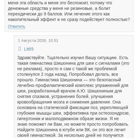
меня эта область и меня это беспокоит, потому что
денежные средства у меня не резиновые, а болит
переодически до 9 баллов. Или лечение этого как
накопительный эффект и не сразу подействует полностью?
Ответить
1 Августа 2026, 15:51
Lit69
Здравствуйте. Тщательно изучил Вашу ситуацию. Есть
такая гимнастика Шишонина для шеи с сигналами (это
не реклама), просто я сам с такой же проблемой
столкнулся 2 года назад. Попробовал делать, все
прошло. Гимнастика Шишонина — это безопасный
лечебно-профилактический комплекс упражнений для
шеи, разработанный врачом А.Ю. Шишониным для
снятия спазмов, устранения болей, улучшения
кровообращения мозга и снижения давления. Она
основана на статической фиксации поз, укрепляющей
глубокие мышцы шеи, эффективна при остеохондрозе,
гипертонии и малоподвижном образе жизни. Я не
знаю поможет ли Вам, но можете просто попробовать.
Найдите Шишонина в ютубе или ВК, он это все лечит
своей гимнастикой. За несколько дней не получится