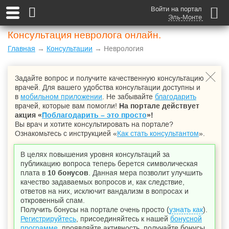
Войти на портал
Эль-Монте
Консультация невролога онлайн.
Главная
→
Консультации
→ Неврология
Задайте вопрос и получите качественную консультацию
врачей. Для вашего удобства консультации доступны и
в
мобильном приложении
. Не забывайте
благодарить
врачей, которые вам помогли!
На портале действует
акция «
Поблагодарить – это просто
»!
Вы врач и хотите консультировать на портале?
Ознакомьтесь с инструкцией «
Как стать консультантом
».
В целях повышения уровня консультаций за
публикацию вопроса теперь берется символическая
плата в
10 бонусов
. Данная мера позволит улучшить
качество задаваемых вопросов и, как следствие,
ответов на них, исключит вандализм в вопросах и
откровенный спам.
Получить бонусы на портале очень просто (
узнать как
).
Регистрируйтесь
, присоединяйтесь к нашей
бонусной
программе
, проявляйте активность, получайте бонусы