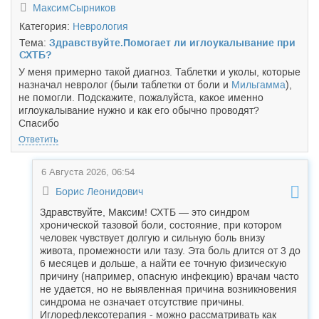
МаксимСырников
Категория:
Неврология
Тема:
Здравствуйте.Помогает ли иглоукалывание при
СХТБ?
У меня примерно такой диагноз. Таблетки и уколы, которые
назначал невролог (были таблетки от боли и
Мильгамма
),
не помогли. Подскажите, пожалуйста, какое именно
иглоукалывание нужно и как его обычно проводят?
Спасибо
Ответить
6 Августа 2026, 06:54
Борис Леонидович
Здравствуйте, Максим! СХТБ — это синдром
хронической тазовой боли, состояние, при котором
человек чувствует долгую и сильную боль внизу
живота, промежности или тазу. Эта боль длится от 3 до
6 месяцев и дольше, а найти ее точную физическую
причину (например, опасную инфекцию) врачам часто
не удается, но не выявленная причина возникновения
синдрома не означает отсутствие причины.
Иглорефлексотерапия - можно рассматривать как