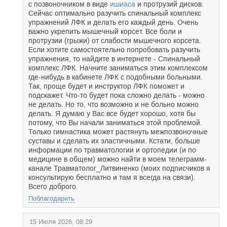
с позвоночником в виде
ишиаса
и протрузий дисков.
Сейчас оптимально разучить спинальный комплекс
упражнений ЛФК и делать его каждый день. Очень
важно укрепить мышечный корсет. Все боли и
протрузии (грыжи) от слабости мышечного корсета.
Если хотите самостоятельно попробовать разучить
упражнения, то найдите в интернете - Спинальный
комплекс ЛФК. Начните заниматься этим комплексом
где-нибудь в кабинете ЛФК с подобными больными.
Так, проще будет и инструктор ЛФК поможет и
подскажет. Что-то будет пока сложно делать - можно
не делать. Но то, что возможно и не больно можно
делать. Я думаю у Вас все будет хорошо, хотя бы
потому, что Вы начали заниматься этой проблемой.
Только гимнастика может растянуть межпозвоночные
суставы и сделать их эластичными. Кстати, больше
информации по травматологии и ортопедии (и по
медицине в общем) можно найти в моем телеграмм-
канале Травматолог_Литвиненко (моих подписчиков я
консультирую бесплатно и там я всегда на связи).
Всего доброго.
Поблагодарить
15 Июля 2026, 08:29