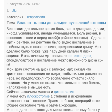
1 Августа 2026, 14:57
Uki
Категория:
Неврология
Тема:
Боль от головы до пальцев рук с левой стороны
Беспокоит длительное время боль, часто длящаяся днями,
иногда усиливается, иногда уменьшается. Боль резкая, в
основном в шее и перед шеей(в районе лопатки) . Сделано
мрт и рентген, на рентгене было видно воспаление в
шейном отделе позвоночника, предположили грыжу. Мрт
сделано было позже, уже пару дней капали Л лизин
эсцинат. В заключении мрт написали
остеохондроз
,
спондилоартроз и воспаление межпозвоночного диска с5-
с6.
Мой врач смотря на диск с записью мрт, сказал что
критичного воспаления не видит, чтобы сильно давило на
нерв, но предположил что воспаление отчасти сняло
лизином. Но у меня не сказать что меньше стало болеть,
напряжение в мышце есть.
Сейчас назначили массаж и
цитофлавин
У меня есть
плоскостопие
1 степени и искривление
позвоночника 1 степени. Травм не было, операций тоже.
Общее состояние тела и разума хорошие.
Мне не дали понятного для меня ответа почему болит у