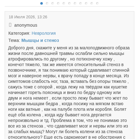
18 Июля 2026, 13:26
anonymous
Категория:
Неврология
Тема:
Мышцы и стеноз
Доброго дня, скажите у меня из за малоподвижного образа
жизни после давношней травмы ослабли сильно мышцы
атрофировались по другому , но потихонечку хожу ,
конечот тяжело, так же имеется относительный стеноз в
позвоночнике, я так понимаю который сдавливает спинной
мозг и наверное нервы, к врачу попаду в конце месяца. Из
симптомов слабость ног, таза, вставать без опоры тяжело ,
сажусь тоже с опорой , когда лежу на твёрдом как кушетке
начинает гореть поясница и вниз по бедру одному или
двум и нога немеет , если просто лежу бывает что жгет по
верхним мышцам бедра , когда посижу на мягком встаю
ноги как ватные , как на палубе плота или коробля. Болят
ещё оба колена , когда иду бывает нога дергается
непроизвольно и тд. Проблема в том, что не понимаю это
все из за стеноза , что сдавливает мозг и нервы или это из
за слабых мышц? Могут ли болеть колени из за стеноза
относительного? Еще есть саркоиеоит в не обострения с