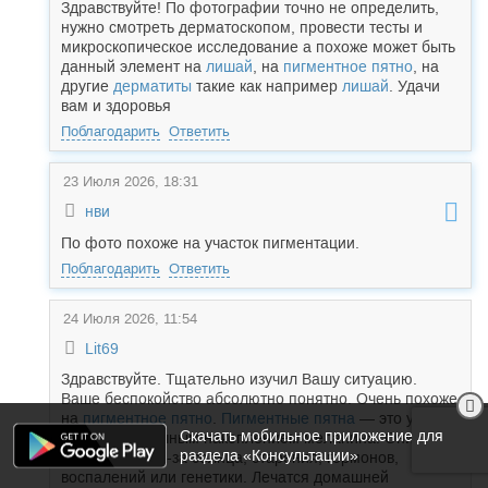
Здравствуйте! По фотографии точно не определить,
нужно смотреть дерматоскопом, провести тесты и
микроскопическое исследование а похоже может быть
данный элемент на
лишай
, на
пигментное пятно
, на
другие
дерматиты
такие как например
лишай
. Удачи
вам и здоровья
Поблагодарить
Ответить
23 Июля 2026, 18:31
нви
По фото похоже на участок пигментации.
Поблагодарить
Ответить
24 Июля 2026, 11:54
Lit69
Здравствуйте. Тщательно изучил Вашу ситуацию.
Ваше беспокойство абсолютно понятно. Очень похоже
на
пигментное пятно
.
Пигментные пятна
— это участки
Скачать мобильное приложение для
кожи с избыточным накоплением меланина. Они
раздела «Консультации»
появляются из-за солнца, старения, гормонов,
воспалений или генетики. Лечатся домашней