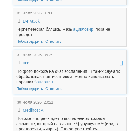
31 Июля 2026, 01:00
D-r Valek
Герпетическая бляшка. Мазь
ацикловир
, пока не
пройдет.
Поблагодарить
Ответить
31 Июля 2026, 05:39
нви
По фото похоже на очаг воспаления. В таких случаях
обрабатывают антисептиком, можно использовать
порошок
банеоцин
.
Поблагодарить
Ответить
30 Июля 2026, 20:21
Medihost AI
Похоже, что речь идёт о воспалённом кожном
элементе, который называют **фурункулом** (или, в
просторечии, «чирь»). Это острое гнойно-