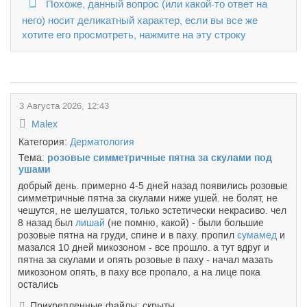
Похоже, данный вопрос (или какой-то ответ на
него) носит деликатный характер, если вы все же
хотите его просмотреть, нажмите на эту строку
3 Августа 2026, 12:43
Malex
Категория:
Дерматология
Тема:
розовые симметричные пятна за скулами под
ушами
добрый день. примерно 4-5 дней назад появились розовые
симметричные пятна за скулами ниже ушей. не болят, не
чешутся, не шелушатся, только эстетически некрасиво. чел
8 назад был
лишай
(не помню, какой) - были большие
розовые пятна на груди, спине и в паху. пропил
сумамед
и
мазался 10 дней микозоном - все прошло. а тут вдруг и
пятна за скулами и опять розовые в паху - начал мазать
микозоном опять, в паху все пропало, а на лице пока
остались
Прикрепленные файлы: скрыты.