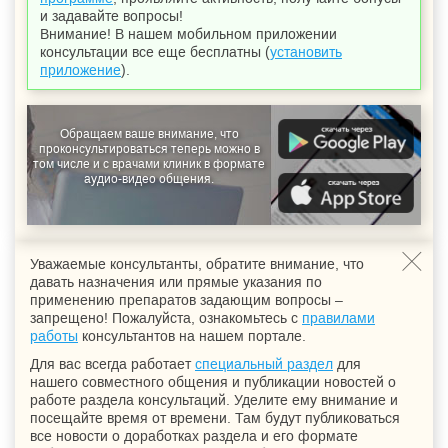
и задавайте вопросы!
Внимание! В нашем мобильном приложении
консультации все еще бесплатны (
установить
приложение
).
Обращаем ваше внимание, что
проконсультироваться теперь можно в
том числе и с врачами клиник в формате
аудио-видео общения.
Уважаемые консультанты, обратите внимание, что
давать назначения или прямые указания по
применению препаратов задающим вопросы –
запрещено! Пожалуйста, ознакомьтесь с
правилами
работы
консультантов на нашем портале.
Для вас всегда работает
специальный раздел
для
нашего совместного общения и публикации новостей о
работе раздела консультаций. Уделите ему внимание и
посещайте время от времени. Там будут публиковаться
все новости о доработках раздела и его формате