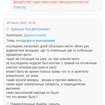
Данный ответ подготовлен искусственным интеллектом
Ответить
28 Июля 2026, 15:32
Уражцов Лев Дмитриевич
Категория:
Дерматология
Тема:
волдыри и высыпания
последние несколько дней обсыпало кисти обеих рук ,
водянистые волдыри, где то поменьше где то побольше
прикрепил фото
такая же ситуация на шее, но там совсем мало
за последнюю неделю был контакт с травой на оголенные
участки тела(как раз руки и шея)
может быть во время покоса травы что то и залетело
алергенное, не знаю
также кусали комары , мошки и прочая живность.
также курю электронные сигареты, и периодически
выпиваю.
таких высыпаний никогда не было.
что это может быть?
Прикрепленные файлы: скрыты.