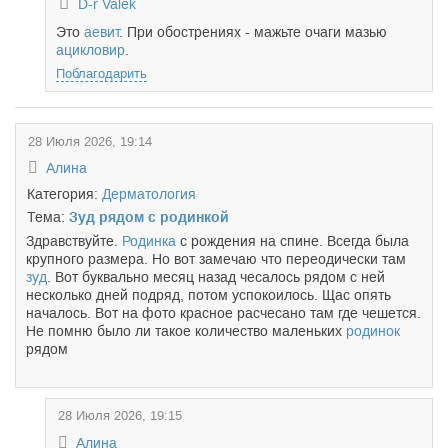
D-r Valek
Это
аевит
. При обострениях - мажьте очаги мазью
ацикловир
.
Поблагодарить
28 Июля 2026, 19:14
Алина
Категория:
Дерматология
Тема:
Зуд рядом с родинкой
Здравствуйте.
Родинка
с рождения на спине. Всегда была
крупного размера. Но вот замечаю что переодически там
зуд
. Вот буквально месяц назад чесалось рядом с ней
несколько дней подряд, потом успокоилось. Щас опять
началось. Вот на фото красное расчесано там где чешется.
Не помню было ли такое количество маленьких
родинок
рядом
28 Июля 2026, 19:15
Алина