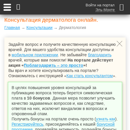
Войти на портал
Эль-Монте
Консультация дерматолога онлайн.
Главная
→
Консультации
→ Дерматология
Задайте вопрос и получите качественную консультацию
врачей. Для вашего удобства консультации доступны и
в
мобильном приложении
. Не забывайте
благодарить
врачей, которые вам помогли!
На портале действует
акция «
Поблагодарить – это просто
»!
Вы врач и хотите консультировать на портале?
Ознакомьтесь с инструкцией «
Как стать консультантом
».
В целях повышения уровня консультаций за
публикацию вопроса теперь берется символическая
плата в
10 бонусов
. Данная мера позволит улучшить
качество задаваемых вопросов и, как следствие,
ответов на них, исключит вандализм в вопросах и
откровенный спам.
Получить бонусы на портале очень просто (
узнать как
).
Регистрируйтесь
, присоединяйтесь к нашей
бонусной
программе
, проявляйте активность, получайте бонусы