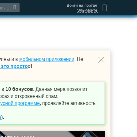
Войти на портал
Эль-Монте
упны и в
мобильном приложении
. Не
 это просто
»!
а в
10 бонусов
. Данная мера позволит
осах и откровенный спам.
усной программе
, проявляйте активность,
е
).