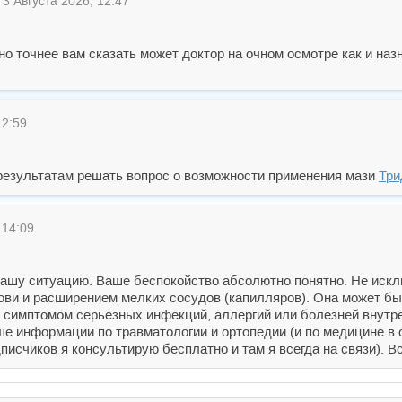
3 Августа 2026, 12:47
 но точнее вам сказать может доктор на очном осмотре как и наз
12:59
 результатам решать вопрос о возможности применения мази
Три
 14:09
ашу ситуацию. Ваше беспокойство абсолютно понятно. Не искл
ови и расширением мелких сосудов (капилляров). Она может б
о симптомом серьезных инфекций, аллергий или болезней внутр
ьше информации по травматологии и ортопедии (и по медицине в
исчиков я консультирую бесплатно и там я всегда на связи). Вс