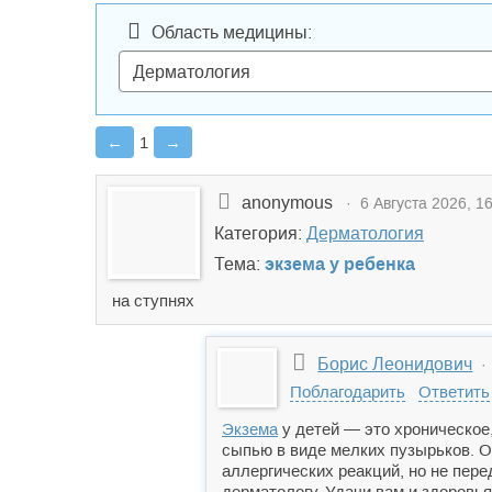
Область медицины:
←
1
→
anonymous
· 6 Августа 2026, 16
Категория:
Дерматология
Тема:
экзема у ребенка
на ступнях
Борис Леонидович
· 
Поблагодарить
Ответить
Экзема
у детей — это хроническое
сыпью в виде мелких пузырьков. О
аллергических реакций, но не пере
дерматологу. Удачи вам и здоровья