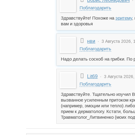
Борис Леонидович
· 
Поблагодарить
Здравствуйте! Похоже на
эритему
,
вам и здоровья
нви
· 3 Августа 2026, 
Поблагодарить
Надо делать соскоб на грибки. По
Lit69
· 3 Августа 2026,
Поблагодарить
Здравствуйте. Тщательно изучил В
вызванное усиленным притоком кр
(например, эмоции или тепло) либ
прием к дерматологу. Кстати, бол
Травматолог_Литвиненко (моих подп