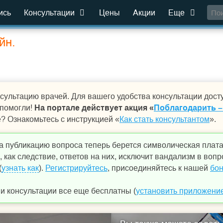
ись
Консультации
Цены
Акции
Еще
йн.
сультацию врачей. Для вашего удобства консультации дост
 помогли!
На портале действует акция «
Поблагодарить –
е? Ознакомьтесь с инструкцией «
Как стать консультантом
».
а публикацию вопроса теперь берется символическая плат
 как следствие, ответов на них, исключит вандализм в вопр
(
узнать как
).
Регистрируйтесь
, присоединяйтесь к нашей
бон
 консультации все еще бесплатны (
установить приложени