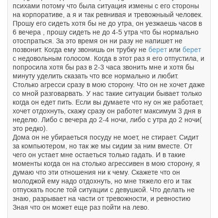
психами потому что была ситуация измены с его стороны
на корпоративе, а я и так ревнивая и тревожныый человек.
Прошу его сидеть хотя бы не до утра, он уезжаешь часов в
6 вечера , прошу сидеть не до 4-5 утра что бы нормально
отоспраться. За это время он ни разу не напишет не
позвонит. Когда ему звонишь он трубку не
берет
или
берет
с недовольным голосом. Когда в этот раз я его отпустила, и
попросила хотя бы раз в 2-3 часа звонить мне и хотя бы
минуту уделить сказать что все нормально и любит.
Столько агресси сразу в мою сторону. Что он не хочет даже
со мной разговарвать. У нас такие ситуации бывает только
когда он едет пить. Если вы думаете что ну он же работает,
хочет отдохнуть, скажу сразу он работет максимум 3 дня в
неделю. Либо с вечера до 2-4 ночи, либо с утра до 2 ночи(
это редко).
Дома он не убираеться посуду не моет, не стирает. Сидит
за компьютером, но так же мы сидим за ним вместе. От
чего он устает мне остаеться только гадать. И в такие
моменты когда он на столько агрессивен в мою сторону, я
думаю что эти отношения ни к чему. Скажете что он
молоджой ему надо отдохнуть, но мне тяжело его и так
отпускать после той ситуации с девушкой. Что делать не
знаю, разрывает на части от тревожности, и ревностию
Зная что он может еще раз пойти на лево.