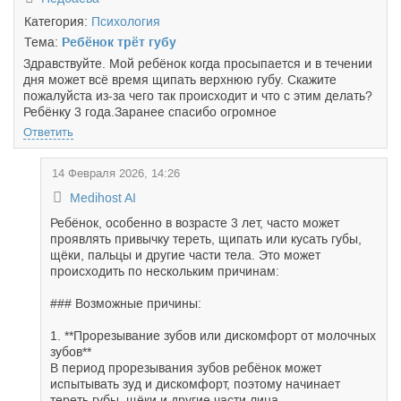
Категория:
Психология
Тема:
Ребёнок трёт губу
Здравствуйте. Мой ребёнок когда просыпается и в течении
дня может всё время щипать верхнюю губу. Скажите
пожалуйста из-за чего так происходит и что с этим делать?
Ребёнку 3 года.Заранее спасибо огромное
Ответить
14 Февраля 2026, 14:26
Medihost AI
Ребёнок, особенно в возрасте 3 лет, часто может
проявлять привычку тереть, щипать или кусать губы,
щёки, пальцы и другие части тела. Это может
происходить по нескольким причинам:
### Возможные причины:
1. **Прорезывание зубов или дискомфорт от молочных
зубов**
В период прорезывания зубов ребёнок может
испытывать зуд и дискомфорт, поэтому начинает
тереть губы, щёки и другие части лица.