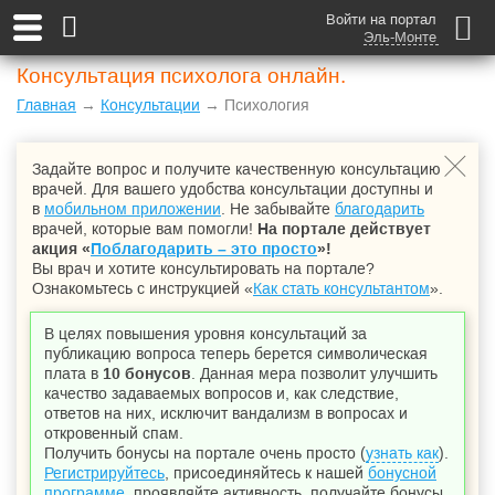
Войти на портал
Эль-Монте
Консультация психолога онлайн.
Главная
→
Консультации
→ Психология
Задайте вопрос и получите качественную консультацию
врачей. Для вашего удобства консультации доступны и
в
мобильном приложении
. Не забывайте
благодарить
врачей, которые вам помогли!
На портале действует
акция «
Поблагодарить – это просто
»!
Вы врач и хотите консультировать на портале?
Ознакомьтесь с инструкцией «
Как стать консультантом
».
В целях повышения уровня консультаций за
публикацию вопроса теперь берется символическая
плата в
10 бонусов
. Данная мера позволит улучшить
качество задаваемых вопросов и, как следствие,
ответов на них, исключит вандализм в вопросах и
откровенный спам.
Получить бонусы на портале очень просто (
узнать как
).
Регистрируйтесь
, присоединяйтесь к нашей
бонусной
программе
, проявляйте активность, получайте бонусы