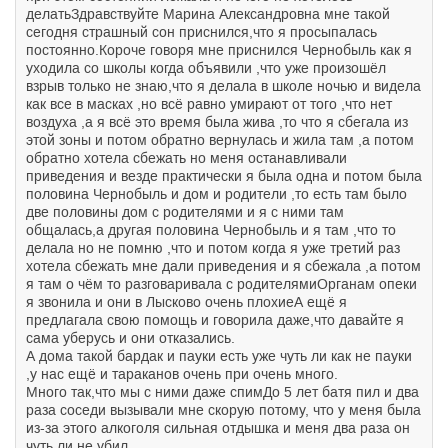
делатьЗдравствуйте Марина Александровна мне такой
сегодня страшный сон приснился,что я просыпалась
постоянно.Короче говоря мне приснился Чернобыль как я
уходила со школы когда объявили ,что уже произошёл
взрыв только не знаю,что я делала в школе ночью и видела
как все в масках ,но всё равно умирают от того ,что нет
воздуха ,а я всё это время была жива ,то что я сбегала из
этой зоны и потом обратно вернулась и жила там ,а потом
обратно хотела сбежать но меня останавливали
приведения и везде практически я была одна и потом была
половина Чернобыль и дом и родители ,то есть там было
две половины дом с родителями и я с ними там
общалась,а другая половина Чернобыль и я там ,что то
делала но не помню ,что и потом когда я уже третий раз
хотела сбежать мне дали приведения и я сбежала ,а потом
я там о чём то разговаривала с родителямиОрганам опеки
я звонила и они в Лысково очень плохиеА ещё я
предлагала свою помощь и говорила даже,что давайте я
сама уберусь и они отказались.
А дома такой бардак и пауки есть уже чуть ли как не пауки
,у нас ещё и тараканов очень при очень много.
Много так,что мы с ними даже спимДо 5 лет батя пил и два
раза соседи вызывали мне скорую потому, что у меня была
из-за этого алкоголя сильная отдышка и меня два раза он
чуть ли не убил .