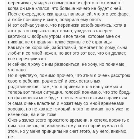
переписках, увидела совместные их фото в тот момент,
когда он мне клялся, что больше ничего не будет с ней.
После очередного скандала, написал ей, что это все фарс,
а любит он жену и сына, поверила ему опять...
И вот сейчас узнаю, что переписки возобновились, хотя в
этот раз он скрывал тщательно, увидела в галерее
картинки С добрым утром и все такое, которые мне он
никогда не отправлял, плюс скрины с её страницы
Как муж он хороший, заботливый, помогает по дому, сына
любит и со мной нежен, но вот это вот все, что он делает,
все перечеркивает.
И сейчас я хочу с ним разводиться, не хочу, но понимаю,
что надо
Но я чувствую, помимо прочего, что этим я очень расстрою
своего ребенка, родителей и всех остальных
родственников - там, что я привела его в нашу семью и
теперь вот такая ситуация, головой понимаю, что это бред,
но фактически мне будет очень тяжело с этим справиться
Я сама очень властная и может ему со мной временами
хорошо, но не хватает эмоций, я это понимаю, но я уже не
изменюсь, да и он тоже
Очень жалко всего прожитого времени, я хотела прожить с
ним всю жизнь, не изменяла ему, хотя порой думала об
этом, но у меня принципы на счет этого, а у него, видимо,
нет