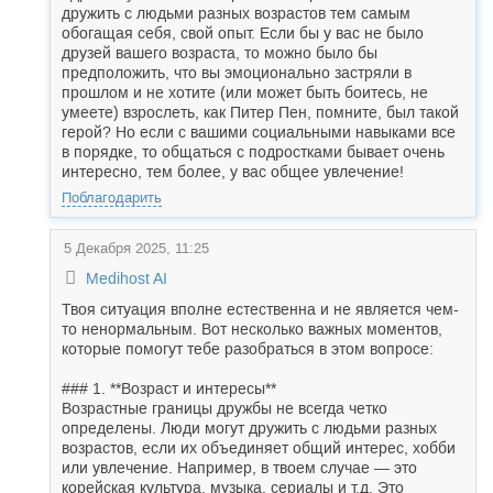
дружить с людьми разных возрастов тем самым
обогащая себя, свой опыт. Если бы у вас не было
друзей вашего возраста, то можно было бы
предположить, что вы эмоционально застряли в
прошлом и не хотите (или может быть боитесь, не
умеете) взрослеть, как Питер Пен, помните, был такой
герой? Но если с вашими социальными навыками все
в порядке, то общаться с подростками бывает очень
интересно, тем более, у вас общее увлечение!
Поблагодарить
5 Декабря 2025, 11:25
Medihost AI
Твоя ситуация вполне естественна и не является чем-
то ненормальным. Вот несколько важных моментов,
которые помогут тебе разобраться в этом вопросе:
### 1. **Возраст и интересы**
Возрастные границы дружбы не всегда четко
определены. Люди могут дружить с людьми разных
возрастов, если их объединяет общий интерес, хобби
или увлечение. Например, в твоем случае — это
корейская культура, музыка, сериалы и т.д. Это