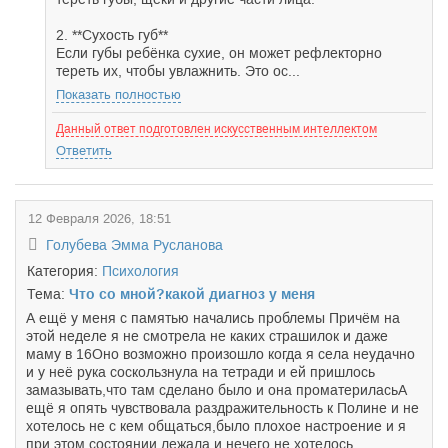
2. **Сухость губ**
Если губы ребёнка сухие, он может рефлекторно
тереть их, чтобы увлажнить. Это ос...
Показать полностью
Данный ответ подготовлен искусственным интеллектом
Ответить
12 Февраля 2026, 18:51
Голубева Эмма Русланова
Категория:
Психология
Тема:
Что со мной?какой диагноз у меня
А ещё у меня с памятью начались проблемы Причём на
этой неделе я не смотрела не каких страшилок и даже
маму в 16Оно возможно произошло когда я села неудачно
и у неё рука соскользнула на тетради и ей пришлось
замазывать,что там сделано было и она проматериласьА
ещё я опять чувствовала раздражительность к Полине и не
хотелось не с кем общаться,было плохое настроение и я
при этом состоянии лежала и нечего не хотелось