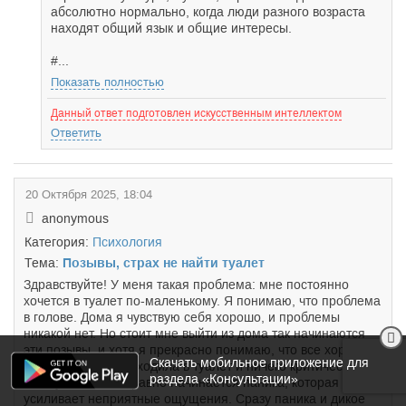
абсолютно нормально, когда люди разного возраста
находят общий язык и общие интересы.
#...
Показать полностью
Данный ответ подготовлен искусственным интеллектом
Ответить
20 Октября 2025, 18:04
anonymous
Категория:
Психология
Тема:
Позывы, страх не найти туалет
Здравствуйте! У меня такая проблема: мне постоянно
хочется в туалет по-маленькому. Я понимаю, что проблема
в голове. Дома я чувствую себя хорошо, и проблемы
никакой нет. Но стоит мне выйти из дома так начинаются
эти позывы, и хотя я прекрасно понимаю, что все хорошо,
Скачать мобильное приложение для
я перед выходом сходила в туалет и ничего критического
раздела «Консультации»
не случиться, все равно начинается паника, которая
усиливает неприятные ощущения. Сразу паника и дикое