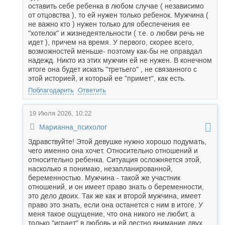
оставить себе ребенка в любом случае ( независимо
от отцовства ), то ей нужен только ребенок. Мужчина (
не важно кто ) нужен только для обеспечения ее
"хотелок" и жизнедеятельности ( т.е. о любви речь не
идет ), причем на время. У первого, скорее всего,
возможностей меньше- поэтому как-бы не оправдал
надежд. Никто из этих мужчин ей не нужен. В конечном
итоге она будет искать "третьего" , не связанного с
этой историей, и который ее "примет", как есть.
Поблагодарить
Ответить
19 Июля 2026, 10:22
Марианна_психолог
Здравствуйте! Этой девушке нужно хорошо подумать,
чего именно она хочет. Относительно отношений и
относительно ребенка. Ситуация осложняется этой,
насколько я понимаю, незапланированной,
беременностью. Мужчина - такой же участник
отношений, и он имеет право знать о беременности,
это дело двоих. Так же как и второй мужчина, имеет
право это знать, если она останется с ним в итоге. У
меня такое ощущение, что она никого не любит, а
только "играет" в любовь и ей лестно внимание двух