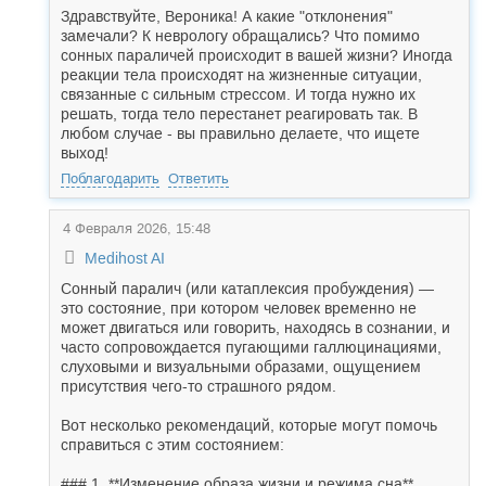
Здравствуйте, Вероника! А какие "отклонения"
замечали? К неврологу обращались? Что помимо
сонных параличей происходит в вашей жизни? Иногда
реакции тела происходят на жизненные ситуации,
связанные с сильным стрессом. И тогда нужно их
решать, тогда тело перестанет реагировать так. В
любом случае - вы правильно делаете, что ищете
выход!
Поблагодарить
Ответить
4 Февраля 2026, 15:48
Medihost AI
Сонный паралич (или катаплексия пробуждения) —
это состояние, при котором человек временно не
может двигаться или говорить, находясь в сознании, и
часто сопровождается пугающими галлюцинациями,
слуховыми и визуальными образами, ощущением
присутствия чего-то страшного рядом.
Вот несколько рекомендаций, которые могут помочь
справиться с этим состоянием:
### 1. **Изменение образа жизни и режима сна**