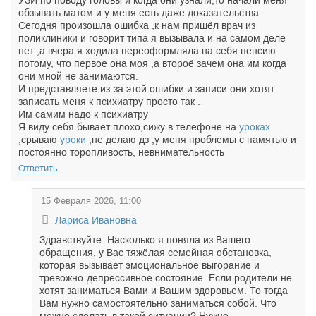
УЗИ по поводу головы и когда они узнали,то начали меня
обзывать матом и у меня есть даже доказательства.
Сегодня произошла ошибка ,к нам пришёл врач из
поликлиники и говорит типа я вызывала и на самом деле
нет ,а вчера я ходила переоформляла на себя пенсию
потому, что первое она моя ,а второё зачем она им когда
они мной не занимаются.
И представляете из-за этой ошибки и записи они хотят
записать меня к психиатру просто так .
Им самим надо к психиатру
Я виду себя бывает плохо,сижу в телефоне на
уроках
,срываю
уроки
,не делаю дз ,у меня проблемы с памятью и
постоянно торопливость, невнимательность
Ответить
15 Февраля 2026, 11:00
Лариса Ивановна
Здравствуйте. Насколько я поняла из Вашего
обращения, у Вас тяжёлая семейная обстановка,
которая вызывает эмоциональное выгорание и
тревожно-депрессивное состояние. Если родители не
хотят заниматься Вами и Вашим здоровьем. То тогда
Вам нужно самостоятельно заниматься собой. Что