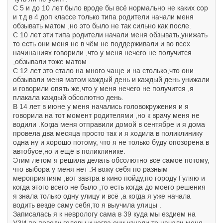
С 5 и до 10 лет было вроде бы всё нормально не каких сор
и т.д в 4 доп классе только типа родители начали меня
обзывать матом ,но это было не так сильно как после.
С 10 лет эти типа родители начали меня обзывать,унижать
то есть они меня не в чём не поддерживали и во всех
начинаниях говорили ,что у меня нечего не получится
,обзывали тоже матом .
С 12 лет это стало на много чаще и на столько,что они
обзывали меня матом каждый день и каждый день унижали
и говорили опять же,что у меня нечего не получится ,я
плакала каждый обсолютно день.
В 14 лет в июне у меня начались головокружения и я
говорила на тот момент родителями ,но к врачу меня не
водили .Когда меня отправили домой в сентябре и я дома
провела два месяца просто так и я ходила в поликлинику
одна ну и хорошо потому, что я не только буду опозорена в
автобусе,но и ещё в поликлинике.
Этим летом я решила делать обсолютно всё самое потому,
что выбора у меня нет .Я вожу себя по разным
мероприятиям ,вот завтра в кино пойду,по городу Гуляю и
когда этого всего не было ,то есть когда до моего решения
я знала только одну улицу и всё ,а когда я уже начала
водить везде саму себя,то я выучила улицы .
Записалась я к неврологу сама в 39 куда мы ездием на