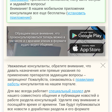
и задавайте вопросы!
Внимание! В нашем мобильном приложении
консультации все еще бесплатны (
установить
приложение
).
Обращаем ваше внимание, что
проконсультироваться теперь можно в
том числе и с врачами клиник в формате
аудио-видео общения.
Уважаемые консультанты, обратите внимание, что
давать назначения или прямые указания по
применению препаратов задающим вопросы –
запрещено! Пожалуйста, ознакомьтесь с
правилами
работы
консультантов на нашем портале.
Для вас всегда работает
специальный раздел
для
нашего совместного общения и публикации новостей о
работе раздела консультаций. Уделите ему внимание и
посещайте время от времени. Там будут публиковаться
все новости о доработках раздела и его формате