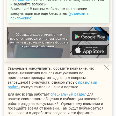
и задавайте вопросы!
Внимание! В нашем мобильном приложении
консультации все еще бесплатны (
установить
приложение
).
Обращаем ваше внимание, что
проконсультироваться теперь можно в
том числе и с врачами клиник в формате
аудио-видео общения.
Уважаемые консультанты, обратите внимание, что
давать назначения или прямые указания по
применению препаратов задающим вопросы –
запрещено! Пожалуйста, ознакомьтесь с
правилами
работы
консультантов на нашем портале.
Для вас всегда работает
специальный раздел
для
нашего совместного общения и публикации новостей о
работе раздела консультаций. Уделите ему внимание и
посещайте время от времени. Там будут публиковаться
все новости о доработках раздела и его формате