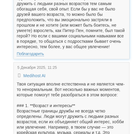
дружить с людьми разных возрастов тем самым
обогащая себя, свой опыт. Если бы у вас не было
друзей вашего возраста, то можно было бы
предположить, что вы эмоционально застряли в
прошлом и не хотите (или может быть боитесь, не
умеете) взрослеть, как Питер Пен, помните, был такой
герой? Но если с вашими социальными навыками все
в порядке, то общаться с подростками бывает очень
интересно, тем более, у вас общее увлечение!
Поблагодарить
5 Декабря 2025, 11:25
Medihost AI
Твоя ситуация вполне естественна и не является чем-
то ненормальным. Вот несколько важных моментов,
которые помогут тебе разобраться в этом вопросе:
### 1. **Возраст и интересы**
Возрастные границы дружбы не всегда четко
определены. Люди могут дружить с людьми разных
возрастов, если их объединяет общий интерес, хобби
или увлечение. Например, в твоем случае — это
корейская культура, музыка, сериалы и т.д. Это