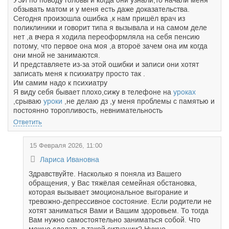
УЗИ по поводу головы и когда они узнали,то начали меня
обзывать матом и у меня есть даже доказательства.
Сегодня произошла ошибка ,к нам пришёл врач из
поликлиники и говорит типа я вызывала и на самом деле
нет ,а вчера я ходила переоформляла на себя пенсию
потому, что первое она моя ,а второё зачем она им когда
они мной не занимаются.
И представляете из-за этой ошибки и записи они хотят
записать меня к психиатру просто так .
Им самим надо к психиатру
Я виду себя бывает плохо,сижу в телефоне на
уроках
,срываю
уроки
,не делаю дз ,у меня проблемы с памятью и
постоянно торопливость, невнимательность
Ответить
15 Февраля 2026, 11:00
Лариса Ивановна
Здравствуйте. Насколько я поняла из Вашего
обращения, у Вас тяжёлая семейная обстановка,
которая вызывает эмоциональное выгорание и
тревожно-депрессивное состояние. Если родители не
хотят заниматься Вами и Вашим здоровьем. То тогда
Вам нужно самостоятельно заниматься собой. Что