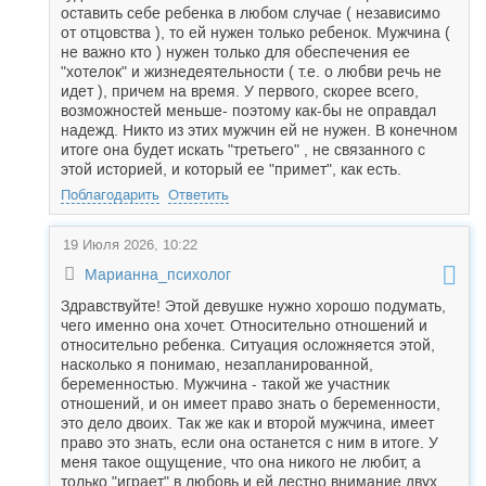
оставить себе ребенка в любом случае ( независимо
от отцовства ), то ей нужен только ребенок. Мужчина (
не важно кто ) нужен только для обеспечения ее
"хотелок" и жизнедеятельности ( т.е. о любви речь не
идет ), причем на время. У первого, скорее всего,
возможностей меньше- поэтому как-бы не оправдал
надежд. Никто из этих мужчин ей не нужен. В конечном
итоге она будет искать "третьего" , не связанного с
этой историей, и который ее "примет", как есть.
Поблагодарить
Ответить
19 Июля 2026, 10:22
Марианна_психолог
Здравствуйте! Этой девушке нужно хорошо подумать,
чего именно она хочет. Относительно отношений и
относительно ребенка. Ситуация осложняется этой,
насколько я понимаю, незапланированной,
беременностью. Мужчина - такой же участник
отношений, и он имеет право знать о беременности,
это дело двоих. Так же как и второй мужчина, имеет
право это знать, если она останется с ним в итоге. У
меня такое ощущение, что она никого не любит, а
только "играет" в любовь и ей лестно внимание двух