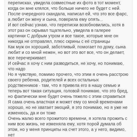
переписках, увидела совместные их фото в тот момент,
когда он мне клялся, что больше ничего не будет с ней.
После очередного скандала, написал ей, что это все фарс,
а любит он жену и сына, поверила ему опять...
И вот сейчас узнаю, что переписки возобновились, хотя в
этот раз он скрывал тщательно, увидела в галерее
картинки С добрым утром и все такое, которые мне он
никогда не отправлял, плюс скрины с её страницы
Как муж он хороший, заботливый, помогает по дому, сына
любит и со мной нежен, но вот это вот все, что он делает,
все перечеркивает.
И сейчас я хочу с ним разводиться, не хочу, но понимаю,
что надо
Но я чувствую, помимо прочего, что этим я очень расстрою
своего ребенка, родителей и всех остальных
родственников - там, что я привела его в нашу семью и
теперь вот такая ситуация, головой понимаю, что это бред,
но фактически мне будет очень тяжело с этим справиться
Я сама очень властная и может ему со мной временами
хорошо, но не хватает эмоций, я это понимаю, но я уже не
изменюсь, да и он тоже
Очень жалко всего прожитого времени, я хотела прожить с
ним всю жизнь, не изменяла ему, хотя порой думала об
этом, но у меня принципы на счет этого, а у него, видимо,
нет