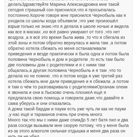
делатьЗдравствуйте Марина Александровна мне такой
сегодня страшный сон приснился,что я просыпалась
постоянно.Короче говоря мне приснился Чернобыль как я
уходила со школы когда объявили ,что уже произошёл
взрыв только не знаю,что я делала в школе ночью и видела
как все в масках ,но всё равно умирают от того ,что нет
воздуха ,а я всё это время была жива ,то что я сбегала из
этой зоны и потом обратно вернулась и жила там ,а потом
обратно хотела сбежать но меня останавливали
приведения и везде практически я была одна и потом была
половина Чернобыль и дом и родители ,то есть там было
две половины дом с родителями и я с ними там
общалась,а другая половина Чернобыль и я там ,что то
делала но не помню ,что и потом когда я уже третий раз
хотела сбежать мне дали приведения и я сбежала ,а потом
я там о чём то разговаривала с родителямиОрганам опеки
я звонила и они в Лысково очень плохиеА ещё я
предлагала свою помощь и говорила даже,что давайте я
сама уберусь и они отказались.
А дома такой бардак и пауки есть уже чуть ли как не пауки
,у нас ещё и тараканов очень при очень много.
Много так,что мы с ними даже спимДо 5 лет батя пил и два
раза соседи вызывали мне скорую потому, что у меня была
из-за этого алкоголя сильная отдышка и меня два раза он
чуть ли не убил .