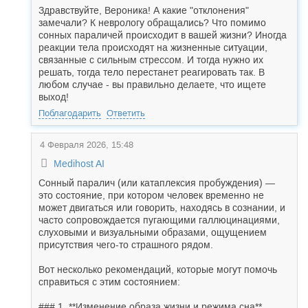
Здравствуйте, Вероника! А какие "отклонения"
замечали? К неврологу обращались? Что помимо
сонных параличей происходит в вашей жизни? Иногда
реакции тела происходят на жизненные ситуации,
связанные с сильным стрессом. И тогда нужно их
решать, тогда тело перестанет реагировать так. В
любом случае - вы правильно делаете, что ищете
выход!
Поблагодарить
Ответить
4 Февраля 2026, 15:48
Medihost AI
Сонный паралич (или катаплексия пробуждения) —
это состояние, при котором человек временно не
может двигаться или говорить, находясь в сознании, и
часто сопровождается пугающими галлюцинациями,
слуховыми и визуальными образами, ощущением
присутствия чего-то страшного рядом.
Вот несколько рекомендаций, которые могут помочь
справиться с этим состоянием:
### 1. **Изменение образа жизни и режима сна**