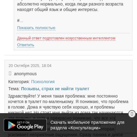
абсолютно нормально, когда люди разного возраста
находят общий язык и общие интересы.
#...
Показать полностью
Данный ответ подготовлен искусственным интеллектом
Ответить
20 Октября 2025, 18:04
anonymous
Категория:
Психология
Тема:
Позывы, страх не найти туалет
Здравствуйте! У меня такая проблема: мне постоянно
хочется в туалет по-маленькому. Я понимаю, что проблема
в голове. Дома я чувствую себя хорошо, и проблемы
никакой нет. Но стоит мне выйти из дома так начинаются
эти позывы, и хотя я прекрасно понимаю, что все хорошо,
Скачать мобильное приложение для
я перед выходом сходила в туалет и ничего критического
раздела «Консультации»
не случиться, все равно начинается паника, которая
усиливает неприятные ощущения. Сразу паника и дикое