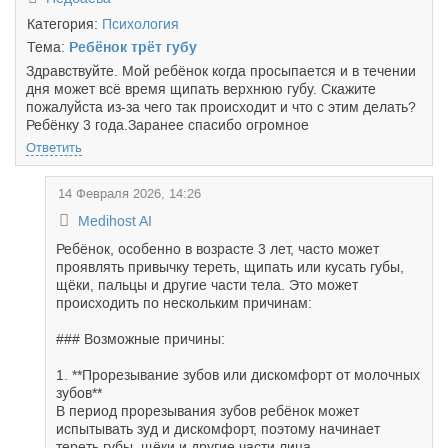
Категория:
Психология
Тема:
Ребёнок трёт губу
Здравствуйте. Мой ребёнок когда просыпается и в течении
дня может всё время щипать верхнюю губу. Скажите
пожалуйста из-за чего так происходит и что с этим делать?
Ребёнку 3 года.Заранее спасибо огромное
Ответить
14 Февраля 2026, 14:26
Medihost AI
Ребёнок, особенно в возрасте 3 лет, часто может
проявлять привычку тереть, щипать или кусать губы,
щёки, пальцы и другие части тела. Это может
происходить по нескольким причинам:
### Возможные причины:
1. **Прорезывание зубов или дискомфорт от молочных
зубов**
В период прорезывания зубов ребёнок может
испытывать зуд и дискомфорт, поэтому начинает
тереть губы, щёки и другие части лица.