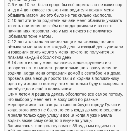
С 5 и до 10 лет было вроде бы всё нормально не каких сор
и т.д в 4 доп классе только типа родители начали меня
обзывать матом ,но это было не так сильно как после.
С 10 лет эти типа родители начали меня обзывать,унижать
то есть они меня не в чём не поддерживали и во всех
начинаниях говорили ,что у меня нечего не получится
,обзывали тоже матом .
С 12 лет это стало на много чаще и на столько,что они
обзывали меня матом каждый день и каждый день унижали
и говорили опять же,что у меня нечего не получится ,я
плакала каждый обсолютно день.
В 14 лет в июне у меня начались головокружения и я
говорила на тот момент родителями ,но к врачу меня не
водили .Когда меня отправили домой в сентябре и я дома
провела два месяца просто так и я ходила в поликлинику
одна ну и хорошо потому, что я не только буду опозорена в
автобусе,но и ещё в поликлинике.
Этим летом я решила делать обсолютно всё самое потому,
что выбора у меня нет .Я вожу себя по разным
мероприятиям ,вот завтра в кино пойду,по городу Гуляю и
когда этого всего не было ,то есть когда до моего решения
я знала только одну улицу и всё ,а когда я уже начала
водить везде саму себя,то я выучила улицы .
Записалась я к неврологу сама в 39 куда мы ездием на