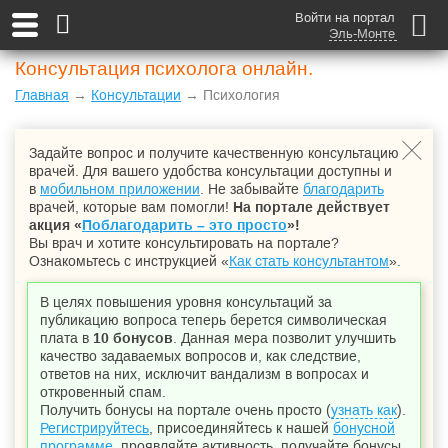
Войти на портал
Эль-Монте
Консультация психолога онлайн.
Главная
→
Консультации
→ Психология
Задайте вопрос и получите качественную консультацию
врачей. Для вашего удобства консультации доступны и
в
мобильном приложении
. Не забывайте
благодарить
врачей, которые вам помогли!
На портале действует
акция «
Поблагодарить – это просто
»!
Вы врач и хотите консультировать на портале?
Ознакомьтесь с инструкцией «
Как стать консультантом
».
В целях повышения уровня консультаций за
публикацию вопроса теперь берется символическая
плата в
10 бонусов
. Данная мера позволит улучшить
качество задаваемых вопросов и, как следствие,
ответов на них, исключит вандализм в вопросах и
откровенный спам.
Получить бонусы на портале очень просто (
узнать как
).
Регистрируйтесь
, присоединяйтесь к нашей
бонусной
программе
, проявляйте активность, получайте бонусы