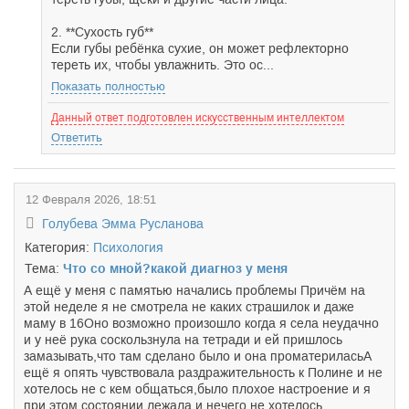
2. **Сухость губ**
Если губы ребёнка сухие, он может рефлекторно
тереть их, чтобы увлажнить. Это ос...
Показать полностью
Данный ответ подготовлен искусственным интеллектом
Ответить
12 Февраля 2026, 18:51
Голубева Эмма Русланова
Категория:
Психология
Тема:
Что со мной?какой диагноз у меня
А ещё у меня с памятью начались проблемы Причём на
этой неделе я не смотрела не каких страшилок и даже
маму в 16Оно возможно произошло когда я села неудачно
и у неё рука соскользнула на тетради и ей пришлось
замазывать,что там сделано было и она проматериласьА
ещё я опять чувствовала раздражительность к Полине и не
хотелось не с кем общаться,было плохое настроение и я
при этом состоянии лежала и нечего не хотелось