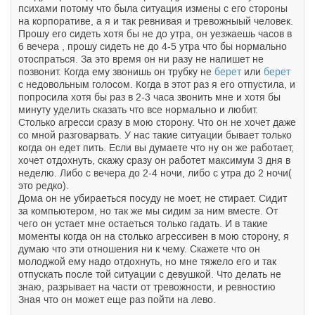
психами потому что была ситуация измены с его стороны
на корпоративе, а я и так ревнивая и тревожныый человек.
Прошу его сидеть хотя бы не до утра, он уезжаешь часов в
6 вечера , прошу сидеть не до 4-5 утра что бы нормально
отоспраться. За это время он ни разу не напишет не
позвонит. Когда ему звонишь он трубку не
берет
или
берет
с недовольным голосом. Когда в этот раз я его отпустила, и
попросила хотя бы раз в 2-3 часа звонить мне и хотя бы
минуту уделить сказать что все нормально и любит.
Столько агресси сразу в мою сторону. Что он не хочет даже
со мной разговарвать. У нас такие ситуации бывает только
когда он едет пить. Если вы думаете что ну он же работает,
хочет отдохнуть, скажу сразу он работет максимум 3 дня в
неделю. Либо с вечера до 2-4 ночи, либо с утра до 2 ночи(
это редко).
Дома он не убираеться посуду не моет, не стирает. Сидит
за компьютером, но так же мы сидим за ним вместе. От
чего он устает мне остаеться только гадать. И в такие
моменты когда он на столько агрессивен в мою сторону, я
думаю что эти отношения ни к чему. Скажете что он
молоджой ему надо отдохнуть, но мне тяжело его и так
отпускать после той ситуации с девушкой. Что делать не
знаю, разрывает на части от тревожности, и ревностию
Зная что он может еще раз пойти на лево.