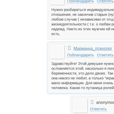
Поблагодарить
Ответить
Нужно разбираться индивидуально -
отношения, не закончив старые (ну
любом случае ( независимо от отцо
жизнедеятельности ( т.е. о любви 
надежд. Никто из этих мужчин ей не
есть.
Марианна_психолог
Поблагодарить
Ответить
Здравствуйте! Этой девушке нужно
осложняется этой, насколько я пон
беременности, это дело двоих. Так 
она никого не любит, а только "иг
мало информации. Для меня очень с
человека. Какая-то путаница ролей
anonymo
Ответить