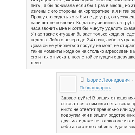
пить , я бы понимала если бы 1 раз в месяц, но
измены с его стороны на корпоративе, а я и так 
Прошу его сидеть хотя бы не до утра, он уезжаеш
напишет не позвонит. Когда ему звонишь он труб
часа звонить мне и хотя бы минуту уделить сказа
У нас такие ситуации бывает только когда он еде
неделю. Либо с вечера до 2-4 ночи, либо с утра до
Дома он не убираеться посуду не моет, не стирае
такие моменты когда он на столько агрессивен в 
его и так отпускать после той ситуации с девушк
лево.
Борис Леонидович
· 
Поблагодарить
Здравствуйте! В ваших отношениях
оставаться с ним или нет а такая 
никто не ответит правильно или од
подругам или к вашим родственника
друзьях и даже не в алкоголе и эт
себя а того кого любишь. Удачи ва