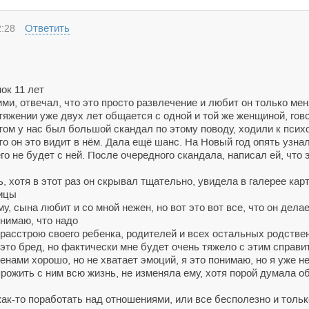
Ответить
:28
ок 11 лет
и, отвечал, что это просто развлечение и любит он только меня
тяжении уже двух лет общается с одной и той же женщиной, гово
том у нас был большой скандал по этому поводу, ходили к психо
что он это видит в нём. Дала ещё шанс. На Новый год опять узн
его не будет с ней. После очередного скандала, написал ей, что 
, хотя в этот раз он скрывал тщательно, увидела в галерее кар
ницы
, сына любит и со мной нежен, но вот это вот все, что он делае
онимаю, что надо
 расстрою своего ребенка, родителей и всех остальных родствен
 это бред, но фактически мне будет очень тяжело с этим справи
нами хорошо, но не хватает эмоций, я это понимаю, но я уже не
рожить с ним всю жизнь, не изменяла ему, хотя порой думала об э
как-то поработать над отношениями, или все бесполезно и толь