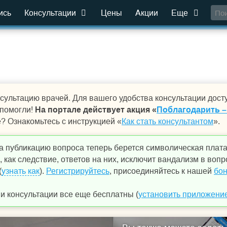
ись
Консультации
Цены
Акции
Еще
.
сультацию врачей. Для вашего удобства консультации дост
 помогли!
На портале действует акция «
Поблагодарить –
е? Ознакомьтесь с инструкцией «
Как стать консультантом
».
а публикацию вопроса теперь берется символическая плат
 как следствие, ответов на них, исключит вандализм в вопр
(
узнать как
).
Регистрируйтесь
, присоединяйтесь к нашей
бон
 консультации все еще бесплатны (
установить приложени