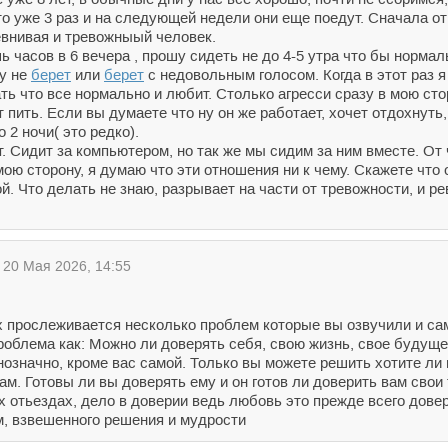
 это уже 3 раз и на следующей недели они еще поедут. Сначала 
ревнивая и тревожныый человек.
ь часов в 6 вечера , прошу сидеть не до 4-5 утра что бы нормал
ку не
берет
или
берет
с недовольным голосом. Когда в этот раз я 
ть что все нормально и любит. Столько агресси сразу в мою стор
т пить. Если вы думаете что ну он же работает, хочет отдохнуть
 2 ночи( это редко).
т. Сидит за компьютером, но так же мы сидим за ним вместе. От ч
мою сторону, я думаю что эти отношения ни к чему. Скажете что
ой. Что делать не знаю, разрывает на части от тревожности, и р
20 Мая 2026, 14:55
 прослеживается несколько проблем которые вы озвучили и са
проблема как: Можно ли доверять себя, свою жизнь, свое будуще
нозначно, кроме вас самой. Только вы можете решить хотите ли
м. Готовы ли вы доверять ему и он готов ли доверить вам свои 
их отьездах, дело в доверии ведь любовь это прежде всего дов
м, взвешенного решения и мудрости