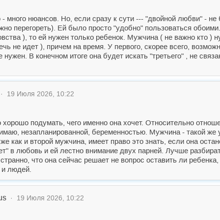
 много нюансов. Но, если сразу к сути --- "двойной любви" - н
жно перегореть). Ей было просто "удобно" пользоваться обоими
вства ), то ей нужен только ребенок. Мужчина ( не важно кто ) 
речь не идет ), причем на время. У первого, скорее всего, возм
 нужен. В конечном итоге она будет искать "третьего" , не связан
· 19 Июля 2026, 10:22
 хорошо подумать, чего именно она хочет. Относительно отнош
имаю, незапланированной, беременностью. Мужчина - такой же у
же как и второй мужчина, имеет право это знать, если она остан
рает" в любовь и ей лестно внимание двух парней. Лучше разбир
транно, что она сейчас решает не вопрос оставить ли ребенка, 
 и людей.
us
· 19 Июля 2026, 10:22