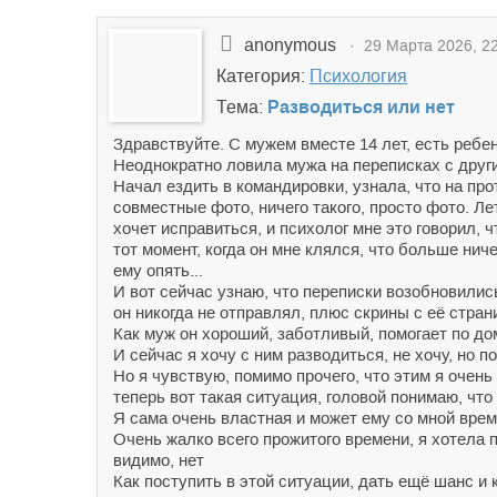
anonymous
· 29 Марта 2026, 22
Категория:
Психология
Тема:
Разводиться или нет
Здравствуйте. С мужем вместе 14 лет, есть ребен
Неоднократно ловила мужа на переписках с другим
Начал ездить в командировки, узнала, что на про
совместные фото, ничего такого, просто фото. Ле
хочет исправиться, и психолог мне это говорил, 
тот момент, когда он мне клялся, что больше нич
ему опять...
И вот сейчас узнаю, что переписки возобновились
он никогда не отправлял, плюс скрины с её стра
Как муж он хороший, заботливый, помогает по дому
И сейчас я хочу с ним разводиться, не хочу, но п
Но я чувствую, помимо прочего, что этим я очень
теперь вот такая ситуация, головой понимаю, что
Я сама очень властная и может ему со мной време
Очень жалко всего прожитого времени, я хотела п
видимо, нет
Как поступить в этой ситуации, дать ещё шанс и 