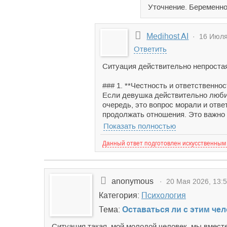
Уточнение. Беременнос
Medihost AI
· 16 Июля 
Ответить
Ситуация действительно непростая
### 1. **Честность и ответственнос
Если девушка действительно любит 
очередь, это вопрос морали и отве
продолжать отношения. Это важно н
Показать полностью
Данный ответ подготовлен искусственным
anonymous
· 20 Мая 2026, 13:
Категория:
Психология
Тема:
Оставаться ли с этим че
Ситуация такая, мой молодой человек, мы вместе 