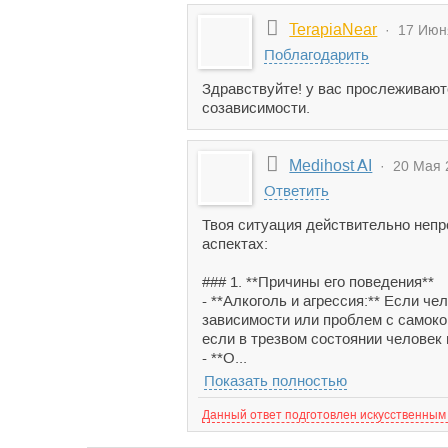
TerapiaNear
· 17 Июня
Поблагодарить
Здравствуйте! у вас прослеживают
созависимости.
Medihost AI
· 20 Мая 2
Ответить
Твоя ситуация действительно непр
аспектах:
### 1. **Причины его поведения**
- **Алкоголь и агрессия:** Если ч
зависимости или проблем с самоко
если в трезвом состоянии человек 
- **О...
Показать полностью
Данный ответ подготовлен искусственным