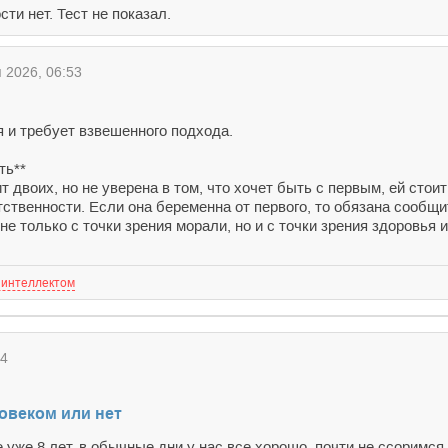
ти нет. Тест не показал.
2026, 06:53
 и требует взвешенного подхода.
ть**
двоих, но не уверена в том, что хочет быть с первым, ей стои
тственности. Если она беременна от первого, то обязана сообщи
е только с точки зрения морали, но и с точки зрения здоровья и
 интеллектом
54
ловеком или нет
уже 8 лет, в обычные дни у нас все хорошо, почти не ссоримся, 