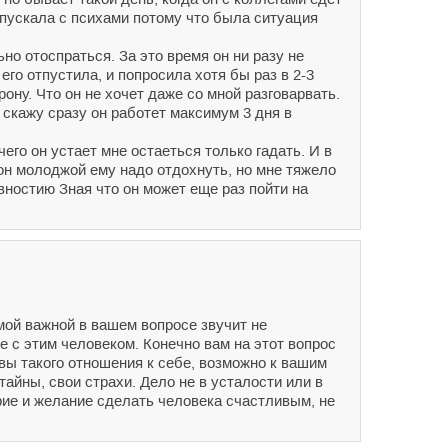
отпускала с психами потому что была ситуация
ьно отоспраться. За это время он ни разу не
его отпустила, и попросила хотя бы раз в 2-3
ону. Что он не хочет даже со мной разговарвать.
, скажу сразу он работет максимум 3 дня в
его он устает мне остаеться только гадать. И в
 он молоджой ему надо отдохнуть, но мне тяжело
евностию Зная что он может еще раз пойти на
мой важной в вашем вопросе звучит не
е с этим человеком. Конечно вам на этот вопрос
 вы такого отношения к себе, возможно к вашим
тайны, свои страхи. Дело не в усталости или в
ерие и желание сделать человека счастливым, не