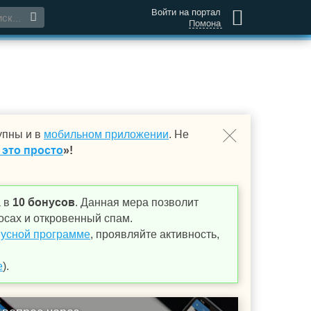
Войти на портал
Помона
упны и в
мобильном приложении
. Не
 это просто
»!
а в
10 бонусов
. Данная мера позволит
осах и откровенный спам.
усной программе
, проявляйте активность,
е
).