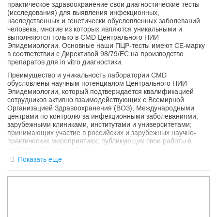
практическое здравоохранение свои диагностические тесты
(исследования) для выявления инфекционных,
наследственных и генетически обусловленных заболеваний
человека, многие из которых являются уникальными и
выполняются только в CMD Центрального НИИ
Эпидемиологии. Основные наши ПЦР-тесты имеют СЕ-марку
в соответствии с Директивой 98/79/ЕС на производство
препаратов для in vitro диагностики.
Преимущество и уникальность лаборатории CMD
обусловлены научным потенциалом Центрального НИИ
Эпидемиологии, который подтверждается квалификацией
сотрудников активно взаимодействующих с Всемирной
Организацией Здравоохранения (ВОЗ), Международными
центрами по контролю за инфекционными заболеваниями,
зарубежными клиниками, институтами и университетами;
принимающих участие в российских и зарубежных научно-
практических мероприятиях; публикующих свои работы в
ведущих мировых изданиях.
Показать еще
Более 700 профессионалов, среди которых доценты и
профессора, кандидаты и доктора медицинских наук, вносят
свой вклад в улучшение качества и расширение спектра
предоставляемых услуг, проводят обучение и оказывают
методическую, информационную и консультационную
поддержку врачам клинических специальностей,
специалистам службы санитарно-эпидемиологического