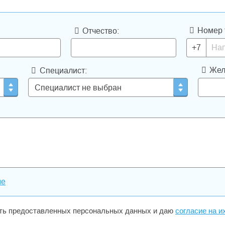
демиологии, диагностике,
й. Также мы осуществляем
 молекулярно-диагностической
Номер 
Отчество:
консультативную и практическую
и медицинских учреждений,
+7
предотвращению и расшифровке
Жел
Специалист:
рудованием ведущих мировых и
o Rad, Beckman Coulter и др. В своей
, информационные, медицинские и
нципом постоянного повышения
ого удовлетворения потребителей
 менеджмента качества (СМК). С ее
нные и функциональные принципы
о сотрудника. В лабораториях CMD
сновании положений и документов
ме
дациями Международной организации
здравоохранения (ВОЗ),
сть предоставленных персональных данных и даю
согласие на и
кой химии и гематологии и
азы МЗ РФ, Государственные