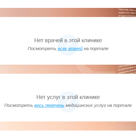
медицинской лабораторией,
 качества своих лабораторных
й оценки качества пре- и
ований KIMMS (Key Incident
Нет врачей в этой клинике
Посмотреть
всех врачей
на портале
ие больших диагностических
ности и скорости получения
ми, доступными ценами и
тического обследования.
Нет услуг в этой клинике
Посмотреть
весь перечень
медицинских услуг на портале