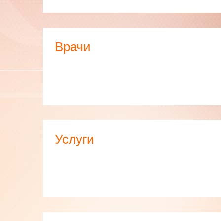
стандарты в области лабораторной медицины).
С 2014 года CMD является первой российской 
участвующей и подтвердившей высокий уровень
Врачи
исследований в Международной системе внешне
постаналитических этапов лабораторных исслед
Monitoring and Management Systems).
Лабораторная диагностика в CMD – это сочетан
возможностей, точности, надежности, эффектив
результатов с удобными современными сервиса
всесторонней поддержкой в проведении диагнос
Услуги