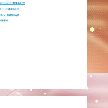
авной странице
е внимание»
на странице
жение