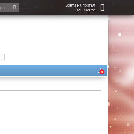
Войти на портал
Эль-Монте
е
8