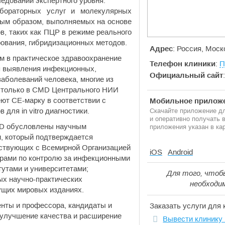
едований экспертного уровня.
бораторных услуг и молекулярных
вным образом, выполняемых на основе
в, таких как ПЦР в режиме реального
ования, гибридизационных методов.
Адрес
: Россия, Моск
м в практическое здравоохранение
Телефон клиники
:
П
я выявления инфекционных,
Официальный сайт
аболеваний человека, многие из
 только в CMD Центрального НИИ
т СЕ-марку в соответствии с
Мобильное приложе
для in vitro диагностики.
Скачайте приложение дл
и оперативно получать
MD обусловлены научным
приложения указан в кар
, который подтверждается
йствующих с Всемирной Организацией
iOS
Android
рами по контролю за инфекционными
утами и университетами;
Для того, чтоб
ых научно-практических
необходи
ущих мировых изданиях.
енты и профессора, кандидаты и
Заказать услуги для 
в улучшение качества и расширение
Вывести клинику 