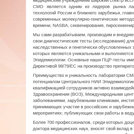
медицинским учреждениям широкий спектр иссл
CMD является одним из лидеров рынка ла
технологий России и ближнего зарубежья, гла
современных молекулярно-генетических методо
времени, NASBA, секвенирования, пиросеквенир
Мы сами разрабатываем, производим и внедряе
свои диагностические тесты (исследования) дл
наследственных и генетически обусловленных з
которых являются уникальными и выполняются
Эпидемиологии. Основные наши ПЦР-тесты имею
Директивой 98/79/ЕС на производство препаратов 
Преимущество и уникальность лаборатории C
потенциалом Центрального НИИ Эпидемиологии
квалификацией сотрудников активно взаимоде
Здравоохранения (ВОЗ), Международными цент
заболеваниями, зарубежными клиниками, инстит
принимающих участие в российских и зарубежн
мероприятиях; публикующих свои работы в вед
Более 700 профессионалов, среди которых доц
доктора медицинских наук, вносят свой вклад 