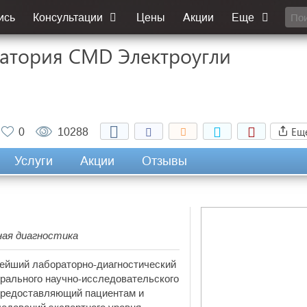
ись
Консультации
Цены
Акции
Еще
атория CMD Электроугли
Ещ
0
10288
Услуги
Акции
Отзывы
ная диагностика
нейший лабораторно-диагностический
рального научно-исследовательского
предоставляющий пациентам и