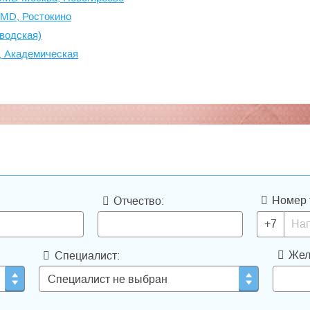
демиологии, диагностике,
CMD, Ростокино
й. Также мы осуществляем
 молекулярно-диагностической
водская)
консультативную и практическую
, Академическая
и медицинских учреждений,
предотвращению и расшифровке
рудованием ведущих мировых и
o Rad, Beckman Coulter и др. В своей
, информационные, медицинские и
нципом постоянного повышения
ого удовлетворения потребителей
Номер 
Отчество:
 менеджмента качества (СМК). С ее
нные и функциональные принципы
+7
о сотрудника. В лабораториях CMD
сновании положений и документов
Жел
Специалист:
дациями Международной организации
здравоохранения (ВОЗ),
кой химии и гематологии и
азы МЗ РФ, Государственные