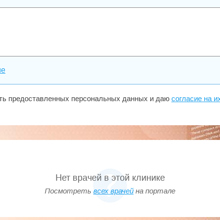
медицинской лабораторией,
 качества своих лабораторных
й оценки качества пре- и
ований KIMMS (Key Incident
ме
ие больших диагностических
ности и скорости получения
сть предоставленных персональных данных и даю
согласие на и
ми, доступными ценами и
тического обследования.
Нет врачей в этой клинике
Посмотреть
всех врачей
на портале