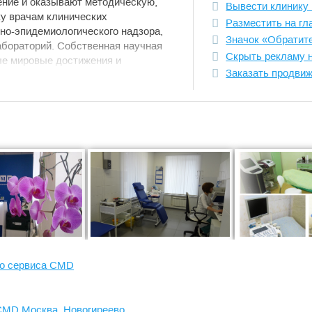
ение и оказывают методическую,
Вывести клинику 
у врачам клинических
Разместить на гл
но-эпидемиологического надзора,
Значок «Обратит
абораторий. Собственная научная
Скрыть рекламу 
ые мировые достижения и
Заказать продви
орную медицину.
иологии функционируют 8
у за возбудителями инфекционных и
еренс-центров напрямую связана с
ых исследований молекулярными
ации.
я вспышек различных опасных
 и в кратчайшие сроки может
ью ПЦР-тестов, разработанных в
одном уровне. Так, например, мы
пышки атипичной пневмонии (SARS)
а (2009 г.), лихорадки Эбола (2014 г.) и
го сервиса CMD
отке методических рекомендаций,
ческих лабораторий, а также
CMD Москва, Новогиреево