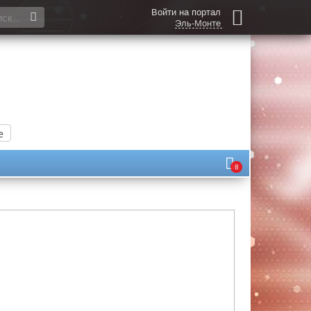
Войти на портал
Эль-Монте
е
8