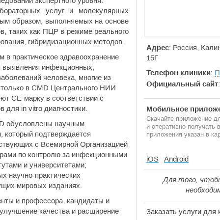
едований экспертного уровня.
бораторных услуг и молекулярных
вным образом, выполняемых на основе
в, таких как ПЦР в режиме реального
ования, гибридизационных методов.
Адрес
: Россия, Кал
м в практическое здравоохранение
15Г
я выявления инфекционных,
Телефон клиники
:
П
аболеваний человека, многие из
Официальный сайт
 только в CMD Центрального НИИ
т СЕ-марку в соответствии с
для in vitro диагностики.
Мобильное приложе
Скачайте приложение дл
MD обусловлены научным
и оперативно получать
, который подтверждается
приложения указан в кар
йствующих с Всемирной Организацией
рами по контролю за инфекционными
iOS
Android
утами и университетами;
ых научно-практических
Для того, чтоб
ущих мировых изданиях.
необходи
енты и профессора, кандидаты и
в улучшение качества и расширение
Заказать услуги для 