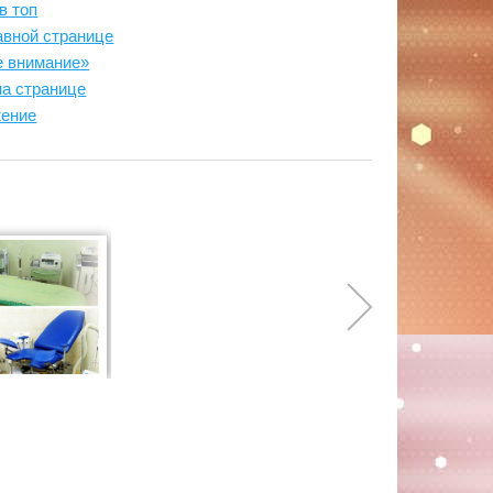
в топ
авной странице
е внимание»
на странице
жение