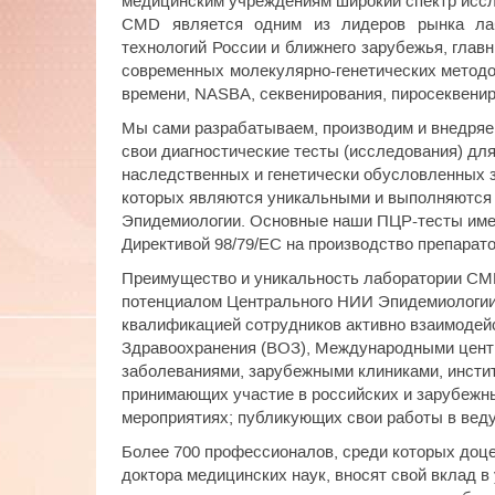
медицинским учреждениям широкий спектр иссл
CMD является одним из лидеров рынка ла
технологий России и ближнего зарубежья, гла
современных молекулярно-генетических методо
времени, NASBA, секвенирования, пиросеквенир
Мы сами разрабатываем, производим и внедряе
свои диагностические тесты (исследования) дл
наследственных и генетически обусловленных з
которых являются уникальными и выполняются
Эпидемиологии. Основные наши ПЦР-тесты имею
Директивой 98/79/ЕС на производство препаратов 
Преимущество и уникальность лаборатории C
потенциалом Центрального НИИ Эпидемиологии
квалификацией сотрудников активно взаимоде
Здравоохранения (ВОЗ), Международными цент
заболеваниями, зарубежными клиниками, инстит
принимающих участие в российских и зарубежн
мероприятиях; публикующих свои работы в вед
Более 700 профессионалов, среди которых доц
доктора медицинских наук, вносят свой вклад 