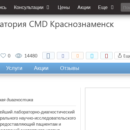
ись
Консультации
Цены
Акции
Еще
атория CMD Краснознаменск
Ещ
0
14480
Услуги
Акции
Отзывы
ная диагностика
нейший лабораторно-диагностический
рального научно-исследовательского
предоставляющий пациентам и