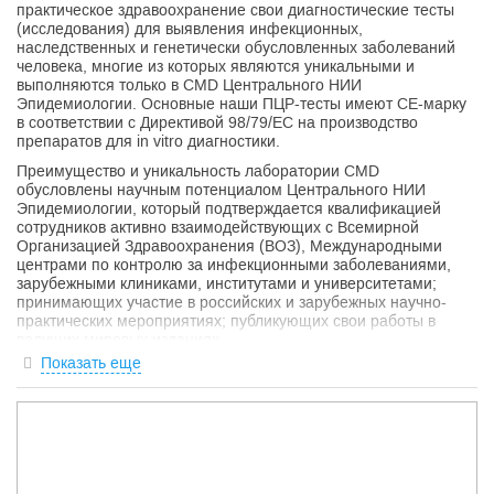
практическое здравоохранение свои диагностические тесты
(исследования) для выявления инфекционных,
наследственных и генетически обусловленных заболеваний
человека, многие из которых являются уникальными и
выполняются только в CMD Центрального НИИ
Эпидемиологии. Основные наши ПЦР-тесты имеют СЕ-марку
в соответствии с Директивой 98/79/ЕС на производство
препаратов для in vitro диагностики.
Преимущество и уникальность лаборатории CMD
обусловлены научным потенциалом Центрального НИИ
Эпидемиологии, который подтверждается квалификацией
сотрудников активно взаимодействующих с Всемирной
Организацией Здравоохранения (ВОЗ), Международными
центрами по контролю за инфекционными заболеваниями,
зарубежными клиниками, институтами и университетами;
принимающих участие в российских и зарубежных научно-
практических мероприятиях; публикующих свои работы в
ведущих мировых изданиях.
Показать еще
Более 700 профессионалов, среди которых доценты и
профессора, кандидаты и доктора медицинских наук, вносят
свой вклад в улучшение качества и расширение спектра
предоставляемых услуг, проводят обучение и оказывают
методическую, информационную и консультационную
поддержку врачам клинических специальностей,
специалистам службы санитарно-эпидемиологического